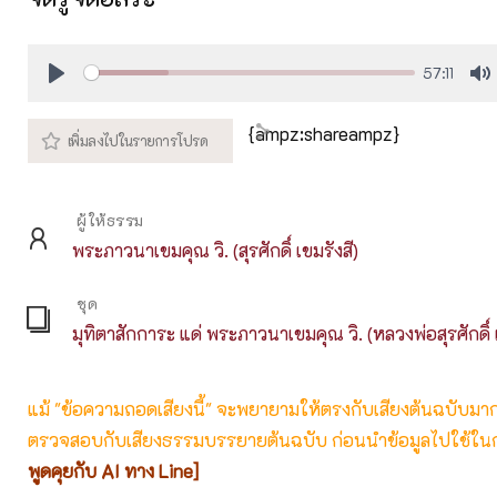
57:11
Play
M
{ampz:shareampz}
ผู้ให้ธรรม
พระภาวนาเขมคุณ วิ. (สุรศักดิ์ เขมรังสี)
ชุด
มุทิตาสักการะ แด่ พระภาวนาเขมคุณ วิ. (หลวงพ่อสุรศักดิ์ 
แม้ "ข้อความถอดเสียงนี้" จะพยายามให้ตรงกับเสียงต้นฉบับมากที่
ตรวจสอบกับเสียงธรรมบรรยายต้นฉบับ ก่อนนำข้อมูลไปใช้ในก
พูดคุยกับ AI ทาง Line]