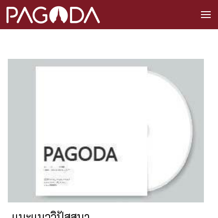
เเนะเเนววิปัสสนา