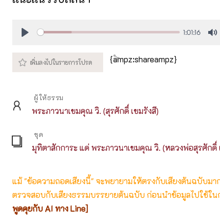
1:01:16
Play
M
{ampz:shareampz}
ผู้ให้ธรรม
พระภาวนาเขมคุณ วิ. (สุรศักดิ์ เขมรังสี)
ชุด
มุทิตาสักการะ แด่ พระภาวนาเขมคุณ วิ. (หลวงพ่อสุรศักดิ์ 
แม้ "ข้อความถอดเสียงนี้" จะพยายามให้ตรงกับเสียงต้นฉบับมากที่
ตรวจสอบกับเสียงธรรมบรรยายต้นฉบับ ก่อนนำข้อมูลไปใช้ในก
พูดคุยกับ AI ทาง Line]