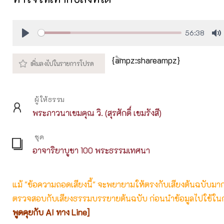
56:38
Play
M
{ampz:shareampz}
ผู้ให้ธรรม
พระภาวนาเขมคุณ วิ. (สุรศักดิ์ เขมรังสี)
ชุด
อาจาริยาบูชา 100 พระธรรมเทศนา
แม้ "ข้อความถอดเสียงนี้" จะพยายามให้ตรงกับเสียงต้นฉบับมากที่
ตรวจสอบกับเสียงธรรมบรรยายต้นฉบับ ก่อนนำข้อมูลไปใช้ในก
พูดคุยกับ AI ทาง Line]