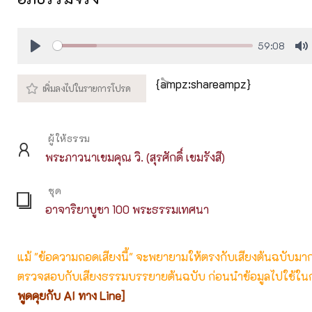
59:08
Play
M
{ampz:shareampz}
ผู้ให้ธรรม
พระภาวนาเขมคุณ วิ. (สุรศักดิ์ เขมรังสี)
ชุด
อาจาริยาบูชา 100 พระธรรมเทศนา
แม้ "ข้อความถอดเสียงนี้" จะพยายามให้ตรงกับเสียงต้นฉบับมากที่
ตรวจสอบกับเสียงธรรมบรรยายต้นฉบับ ก่อนนำข้อมูลไปใช้ในก
พูดคุยกับ AI ทาง Line]