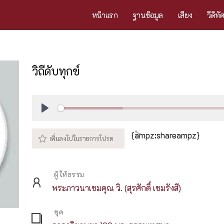
หน้าแรก
ฐานข้อมูล
เสียง
วีดิทั
วิถีดับทุกข์
Play
{ampz:shareampz}
ผู้ให้ธรรม
พระภาวนาเขมคุณ วิ. (สุรศักดิ์ เขมรังสี)
ชุด