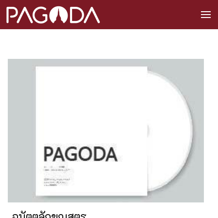
อนัตตลักขณสูตร