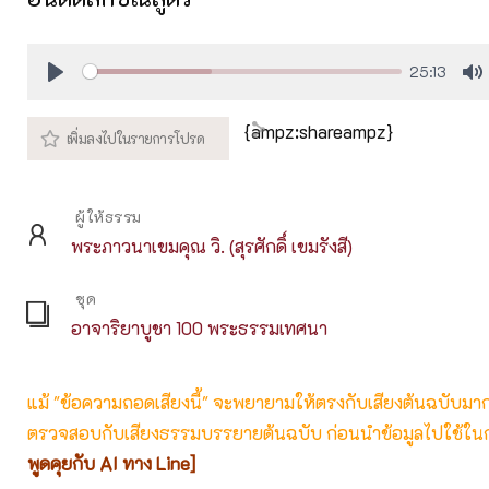
25:13
Play
M
{ampz:shareampz}
ผู้ให้ธรรม
พระภาวนาเขมคุณ วิ. (สุรศักดิ์ เขมรังสี)
ชุด
อาจาริยาบูชา 100 พระธรรมเทศนา
แม้ "ข้อความถอดเสียงนี้" จะพยายามให้ตรงกับเสียงต้นฉบับมากที่
ตรวจสอบกับเสียงธรรมบรรยายต้นฉบับ ก่อนนำข้อมูลไปใช้ในก
พูดคุยกับ AI ทาง Line]