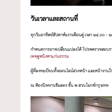
วันเวลาและสถานที่
ทุกวันอาทิตย์สัปดาห์แรกเดือนคู่ เวลา ๑๔.๐๐
กำหนดการอาจเปลี่ยนแปลงได้ โปรดตรวจสอบรายช
เพจดูหนังหาแก่นธรรม
ผู้ที่ลงทะเบียนทั้งออนไลน์ล่วงหน้า และหน้างานใ
ณ ห้องนิพพานชิมลอง ชั้น ๒ สวนโมกข์กรุงเทพ