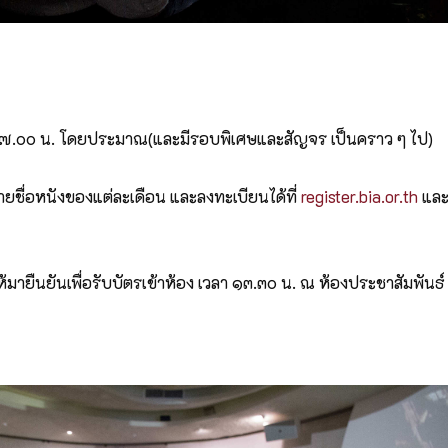
 - ๑๗.๐๐ น. โดยประมาณ(และมีรอบพิเศษและสัญจร เป็นคราว ๆ ไป)
ื่อหนังของแต่ละเดือน และลงทะเบียนได้ที่
register.bia.or.th
และท
ห้มายืนยันเพื่อรับบัตรเข้าห้อง เวลา ๑๓.๓๐ น. ณ ห้องประชาสัมพันธ์