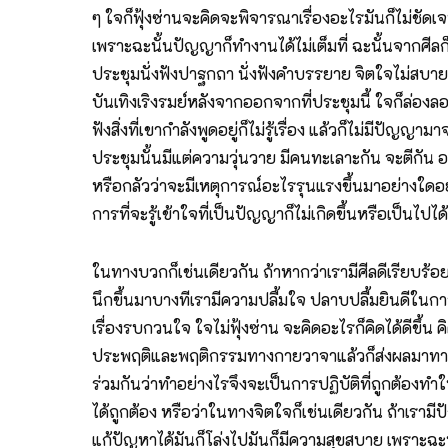
ๆ ใจก็ฟุ้งซ่านจะคิดจะพิจารณาเรื่องอะไรมันก็ไม่ชัด
เพราะฉะนั้นปัญญาก็ทำงานได้ไม่เต็มที่ ฉะนั้นจากศ
ประชุมนั่งฟังปาฐกถา นั่งฟังคำบรรยาย จิตใจไม่สบายอย่า
บันเทิงเริงรมย์หลังจากออกจากที่ประชุมนี้ ใจก็ล่องลอ
ฟังสิ่งที่เขากำลังพูดอยู่ก็ไม่รู้เรื่อง แล้วก็ไม่มีป
ประชุมนั้นมีแต่ความวุ่นวาย มีคนทะเลาะกัน จะตีกัน อ
หรือกลัวว่าจะมีเหตุการณ์อะไรรุนแรงขึ้นมาอย่างใดอย
การที่จะรู้เข้าใจที่เป็นปัญญาก็ไม่เกิดขึ้นหรือเป็น
ในทางบวกก็เช่นเดียวกัน ถ้าหากว่าเรามีศีลดีเรียบร้อ
นึกขึ้นมาบางทีเรามีความปลื้มใจ ปลาบปลื้มยินดีในก
เรื่องรบกวนใจ ใจไม่ฟุ้งซ่าน จะคิดอะไรก็คิดได้ดีขึ้
ประพฤติและพฤติกรรมทางกายวาจาแล้วก็ส่งผลมาทางด้าน
ร่วมกันว่าทำอย่างไรจึงจะเป็นการปฏิบัติที่ถูกต้องทำ
ได้ถูกต้อง หรือว่าในทางจิตใจก็เช่นเดียวกัน ถ้าเรามี
แก้ปัญหาได้มันก็โล่งไปมันก็มีความสุขสบาย เพราะฉะน