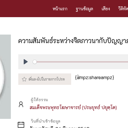
หน้าแรก
ฐานข้อมูล
เสียง
วีดิทั
ความสัมพันธ์ระหว่างจิตภาวนากับปัญญ
Play
{ampz:shareampz}
ผู้ให้ธรรม
สมเด็จพระพุทธโฆษาจารย์ (ประยุทธ์ ปยุตฺโต)
วันที่นำเข้าข้อมูล