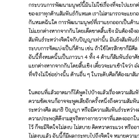
กระบวนการพัฒนามนุษย์นี้มันไม่ใช่เรื่องที่จะไปแยกต่
ของเราทุกด้านสัมพันธ์กันหมด เราไม่สามารถจะแยกออกไ
กันหมดฉันใด การพัฒนามนุษย์ที่เราแยกออกเป็นด้าน 
ไม่แยกต่างหากจากกันโดยเด็ดขาดสิ้นเชิง มันต้องอิง
สัมพันธ์ระหว่างจิตใจกับปัญญาเท่านั้น มันยังสัมพันธ์
ระบบการจัดแบ่งเป็นกี่ด้าน เช่น ถ้าใช้ไตรสิกขาก็ม
อันนี้ทั้งหมดนั้นเป็นภาวนา 4 ทั้ง 4 ด้านก็สัมพันธ์อาศ
แยกต่างหากจากกันโดยสิ้นเชิง เดี๋ยวจะมาเข้าใจว่า อ
ที่จริงไม่ใช่อย่างนั้น ด้านอื่น ๆ ในระดับศีลก็ต้องมาสั
ในตอนที่แล้วอาตมาก็ได้พูดไปบ้างแล้วเรื่องความสัม
ความชัดเจนก็อาจจะพูดเสียอีกครั้งหนึ่งถึงความสัมพั
ระหว่างศีล สมาธิ ปัญญา หรือมีความสัมพันธ์ระหว่างอธ
ความประพฤติดีงามสุจริตทางกายวาจาที่แสดงออกในทางส
ไว้ ก็จะมีจิตใจไม่สงบ ไม่สบาย คิดหวาดระแวง หรืออา
ไม่สงบแล้ว อันนี้ก็มีผลกระทบไปถึงจิตใจ หมายความว