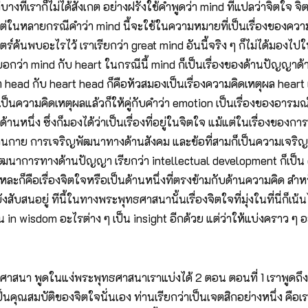
ทีเราก็ไม่ได้สังเกต อย่างฝรั่งใช้คำพูดว่า mind ที่แปลว่าจิตใจ จ
ก แต่ในหลายกรณีคำว่า mind นี้จะใช้ในความหมายที่เป็นเรื่องของควา
ร์ค้นพบอะไรไว้ เราเรียกว่า great mind อันนี้จริง ๆ ก็ไม่ได้มองไ
ว่า mind กับ heart ในกรณีนี้ mind ก็เป็นเรื่องของด้านปัญญาด้าน
่า head กับ heart head ก็คือหัวสมองเป็นเรื่องความคิดเหตุผล heart
ct เป็นความคิดเหตุผลแล้วก็ให้คู่กับคำว่า emotion เป็นเรื่องของอ
on ด้านหนึ่ง ซึ่งก็มองได้ว่าเป็นเรื่องที่อยู่ในจิตใจ แม้แต่ในเรื
นกาย การเจริญพัฒนาทางด้านสังคม และข้อที่สามก็เป็นความเจร
ัฒนาการทางด้านปัญญา เรียกว่า intellectual development ก็เป็
นแหละก็คือเรื่องจิตใจหรือเป็นด้านหนึ่งที่ตรงข้ามกับด้านความคิด ส
ังสับสนอยู่ ทีนี้ในทางพระพุทธศาสนานั้นเรื่องจิตใจที่มุ่งในที่นี่ก็
 in wisdom อะไรต่าง ๆ เป็น insight อีกด้วย แต่ว่าให้แบ่งคราว ๆ อย่า
ธศาสนา พูดในแง่พระพุทธศาสนาเราแบ่งได้ 2 ตอน ตอนที่ 1 เราพูดถึง
นคุณสมบัติของจิตใจนั่นเอง ท่านเรียกว่าเป็นเจตสิกอย่างหนึ่ง คือเราพ