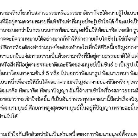
งความจริงเกี่ยวกับสภาวธรรมหรือธรรมชาติเราก็จะได้ความรู้ไปแบ
ิ่งที่มีอยู่ตามความหมายที่แท้จริงเท่าที่มนุษย์จะรู้เข้าใจได้ ก็จะแ
่ท่านจะบอกว่าในกระบวนการพัฒนามนุษย์นั้นให้พัฒนาจิต เจตสิก รูป ก
อาจจะมีความหมายได้อย่างมากก็ทำให้ร่างกายเติบโตซึ่งไม่ใช่เรื่
ิบัติการที่จะต้องทำว่ามนุษย์จะต้องทำอะไรเพื่อให้ชีวิตนี้เจริญงอ
 เราแยกในแง่สภาวธรรมเป็นตัวความจริงที่มีอยู่ตามธรรมชาติได้ แ
มหรือสิ่งที่มีอยู่ตามธรรมชาติและชีวิตของมนุษย์เป็นขันธ์ 5 เป็นรูป
ปพัฒนาโดยเอาตามขันธ์ 5 หรือ ไปบอกว่าพัฒนารูป พัฒนาเวทนา พั
แบบหนึ่งเพื่อจะให้มันได้ผลแก่ความเจริญงอกงามของชีวิตจริง ๆ เพรา
ศีล พัฒนาจิต พัฒนาปัญญา อันนี้ถ้าเราเข้าใจเรื่องสภาวธรรมสิ่งที
ตมาว่าจะเข้าใจชัดขึ้น ก็เป็นอันว่าพระพุทธศาสนานี้ถือว่าเรื่อง
รพัฒนามนุษย์ ศักยภาพสูงสุดของมนุษย์นั้นอยู่ที่ปัญญา เพราะฉะนั้น
ผ่านไปได้
มเข้าใจกันอีกด้วยว่ามันเป็นส่วนหนึ่งของการพัฒนามนุษย์ทั้งหมด 