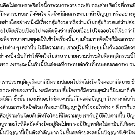
เจนคิดไม่ตกเพราะจิตใจนี้กระวนกระวายกระสับกระส่าย จิตใจที่กระสั
ีลก็มีผลกระทบมาถึงจิตใจ จิตใจก็มีผลกระทบมาถึงปัญญา หรืออย่าง
งใดอย่างหนึ่งมีเรื่องกลุ้มกังวล หรือว่าแม้ไม่กลุ้มกังวลแต่ว่าปล่อ
ยไปคิดเรื่อยเปื่อยไป พอคิดฟุ้งซ่านเรื่อยเปื่อยไปใจลอยใจก็เรียกว่าไ
ัญญามาจะพิจารณาหาเหตุผลให้เข้าใจเรื่องนั้น ๆ แล้วสภาพจิตใจก็มีผลกระ
ะไรต่าง ๆ เหล่านั้น ไม่มีความสงบ เราอยู่ในที่ประชุมนั้นก็พลอยมี
่างหนึ่ง มันก็ทำให้จิตใจไม่สงบ หมายความว่าระดับศีลพฤติกรรมนี้ก
ไปได้ยาก เพราะฉะนั้นอันนี้มันส่งผลที่กระทบต่อกันทั้งหมดตลอดกระบ
ย เราประพฤติสุจริตเราก็มีความปลอดโปร่งโล่งใจ ใจคอเราก็สบาย ยิ่งเ
ารกระทำของเรานั้น พอมีความปลื้มใจเราก็มีความสุขมันก็มีผลมาถึงจ
น คิดได้ลึกซึ้งขึ้น มองเห็นอะไรชัดเจนขึ้นก็มีผลต่อปัญญา ในทางกลั
สภาพจิตใจด้วย ก็พอเรามีปัญญารู้เข้าใจอะไรต่าง ๆ ดี เราก็ประพฤ
ให้อยู่ร่วมกันโดยสันติหรือโดยที่มีความสุข เราก็ปฏิบัติไปตามนั้น 
ปัญหาอะไรที่ติดขัดค้างใจอยู่คิดไม่ตก พอมีปัญหาคิดไม่ตกมันก็เกิดคว
ั้นปัญญานี้เป็นตัวสำคัญมาก ในขั้นสุดท้ายสูงสุดนั้นปัญญารู้เข้าใ