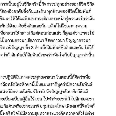
รเป็นอยู่ในชีวิตจริงนี้กิจกรรมทุกอย่างของชีวิต ชีวิต
องอิงอาศัยซึ่งกันและกัน ทุกด้านของชีวิตนี้สัมพันธ์
นาให้ได้ผลดี แต่เราจะต้องตระหนักรู้ความจริงว่ามัน
ันธ์อิงอาศัยซึ่งกันและกัน แล้วก็ไม่ใช่เฉพาะความ
ที่อาตมาได้กล่าวไว้แต่ตอนก่อนแล้ว ก็สุดแต่ว่าเราจะใช้
า 4 ก็เป็นกายภาวนา สีลภาวนา จิตตภาวนา ปัญญาภาวนา
ต อธิปัญญา ทั้ง 3 ด้านนี้ก็สัมพันธ์ซึ่งกันและกัน ไม่ได้
่าถ้าสัมพันธ์ก็สัมพันธ์ระหว่างจิตใจกับปัญญาเท่านั้น
ารปฏิบัติในทางพระพุทธศาสนา ในตอนนี้ก็คิดว่าเพื่อ
ถือหลักไตรสิกขานี้เป็นแบบเราก็พูดว่ามีความสัมพันธ์
แล้วก็มีความสัมพันธ์โยงไปถึงปัญญาด้วย ศีลก็คือมี
ียดเบียนผู้อื่นไว้ เช่น ไปทำร้ายเขาไว้ ไปลักของเขา
าแก้แค้นหรือเขาจะมาจับกุมไปลงโทษ เพียงแค่นี้จิตใจก็
ทีนี้พอจิตใจไม่มีความสุขหวาดระแวงคิดหวาดกลัวไปต่าง