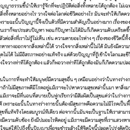
ปัญญาธรรมชี้นำให้เรารู้จักที่จะปฏิบัติต่อสิ่งทั้งหลายได้ถูกต้อง ไม่
อสิ่งทั้งหลายอย่างไร วางใจต่อโลกต่อชีวิตอย่างไร มันจะทำให้เกิดควา
าะฉะนั้นปัญญานี้จึงเป็นตัวที่มีความสำคัญเป็นอย่างมาก เรื่องของมนุ
ะจำวันเราก็จะประสบปัญหา พอแก้ปัญหาไม่ได้มันก็เกิดความคับเครียดขึ
อสิ่งที่เราไม่รู้ไม่เห็น เช่น ความตายอะไรต่าง ๆ เรื่องของชีวิตนี้ทั้
ารถหาทางออกจากสิ่งเหล่านี้ได้ วางใจจากสิ่งเหล่านี้ไม่ได้ มันยังมีควา
ดไม่ได้ ไม่มีอิสรภาพอย่างแท้จริง แต่ด้วยปัญญาที่รู้เข้าใจโลกและชี
ก็วางใจวางท่าทีได้ถูกต้อง แล้วก็พอวางท่าทีได้ถูกต้องมันก็เกิดความ
นพื้นฐานในการที่จะทำให้มนุษย์มีความสุขอื่น ๆ เหมือนอย่างว่าในทา
้าไม่มีสุขภาพดีมีโรคอยู่แม้เราจะไปหาความสุขเหล่านั้นมา หาสิ่ง
ม้เราจะมีที่นอนที่สบายเป็นฟูกเรียกว่ามีสัมผัสเป็นสุขแต่ว่าในร่า
 เพราะฉะนั้นในทางร่างกายนั้นต้องมีสุขภาพคือความไม่มีโรคเป็นพื้
มสุขที่แท้จริงโดยสมบูรณ์ทีเดียว ต่อจากนั้นมันจะเป็นฐานให้เราสามารถ
ยังมีความคับข้อง ยังมีปมอะไรติดอยู่ แม้เราจะมีความสุขที่เราแสวงห
ิตใจแต่ให้ไปถึงขั้นปัญญาเพื่อจะชำระล้างให้จิตใจนี้ปลอดโปร่งตัดปั