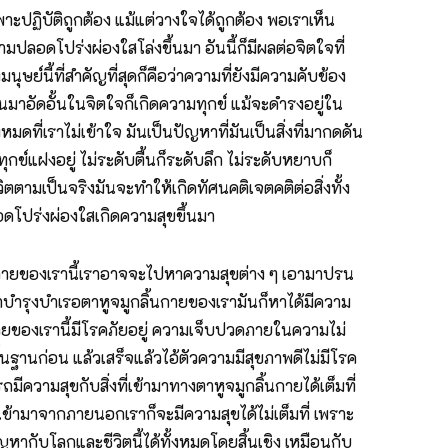
เฉพาะปฏิบัติถูกต้อง แม้แต่วางใจได้ถูกต้อง พอเราเห็น
มปลอดโปร่งผ่องใสโล่งขึ้นมา อันนี้ก็มีผลต่อจิตใจที่
ษย์นี้ที่สำคัญที่สุดก็คือว่าความที่ยังมีความคับข้อง
้นมาอัดอั้นในจิตใจก็เกิดความทุกข์ แม้จะดำรงอยู่ใน
งหมดที่เราไม่เข้าใจ มันเป็นปัญหาที่มันเป็นสิ่งที่มากดดัน
มทุกข์แฝงอยู่ ไม่ระดับตื้นก็ระดับลึก ไม่ระดับหยาบก็
วิตตามเป็นจริงมันจะทำให้เกิดทัศนคติเจตคติต่อสิ่งทั้ง
ปลอดโปร่งผ่องใสเกิดความสุขขึ้นมา
งร่างกายของเรานี้เราอาจจะไปหาความสุขต่าง ๆ เอามาปรน
มาบำรุงบำเรอตาหูจมูกลิ้นกายของเรามันก็หาได้มีความ
งกายของเรานี้มีโรคภัยอยู่ ความเจ็บปวดภายในความไม่
นฐานก่อน แล้วเสร็จแล้วไอ้ตัวความมีสุขภาพดีไม่มีโรค
มีความสุขกับสิ่งที่เข้ามาทางตาหูจมูกลิ้นกายได้เต็มที่
าเข้ามาจากภายนอกเราก็จะมีความสุขได้ไม่เต็มที่ เพราะ
ญหากับโลกและชีวิตนี้ได้ทั้งหมดโดยสิ้นเชิง เหมือนกับ