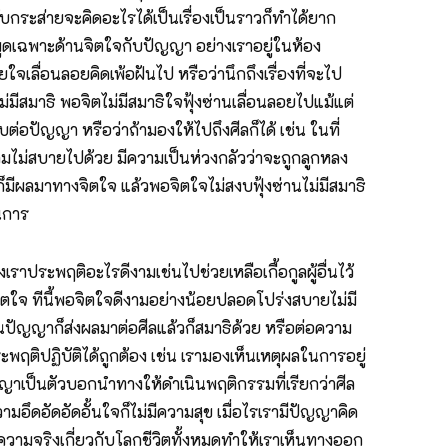
บกระส่ายจะคิดอะไรได้เป็นเรื่องเป็นราวก็ทำได้ยาก
พูดเฉพาะด้านจิตใจกับปัญญา อย่างเราอยู่ในห้อง
ยใจเลื่อนลอยคิดเพ้อฝันไป หรือว่านึกถึงเรื่องที่จะไป
ม่มีสมาธิ พอจิตไม่มีสมาธิใจฟุ้งซ่านเลื่อนลอยไปแม้แต่
ทบต่อปัญญา หรือว่าถ้ามองให้ไปถึงศีลก็ได้ เช่น ในที่
ความไม่สบายไปด้วย มีความเป็นห่วงกลัวว่าจะถูกลูกหลง
็มีผลมาทางจิตใจ แล้วพอจิตใจไม่สงบฟุ้งซ่านไม่มีสมาธิ
วนการ
ราประพฤติอะไรดีงามเช่นไปช่วยเหลือเกื้อกูลผู้อื่นไว้
ิตใจ ทีนี้พอจิตใจดีงามอย่างน้อยปลอดโปร่งสบายไม่มี
บกันปัญญาก็ส่งผลมาต่อศีลแล้วก็สมาธิด้วย หรือต่อความ
ติปฏิบัติได้ถูกต้อง เช่น เรามองเห็นเหตุผลในการอยู่
ปัญญาเป็นตัวบอกนำทางให้ดำเนินพฤติกรรมที่เรียกว่าศีล
ามอึดอัดอัดอั้นใจก็ไม่มีความสุข เมื่อไรเรามีปัญญาคิด
จความจริงเกี่ยวกับโลกชีวิตทั้งหมดทำให้เราเห็นทางออก