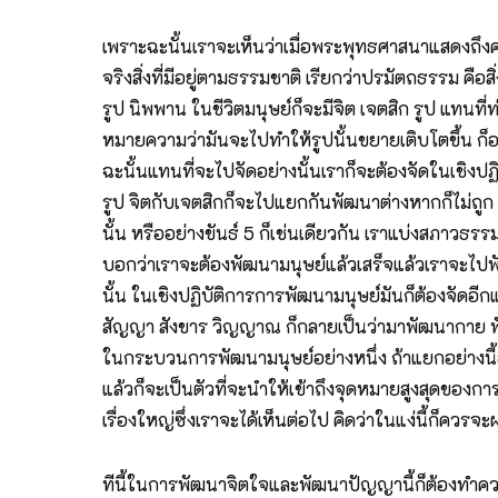
เพราะฉะนั้นเราจะเห็นว่าเมื่อพระพุทธศาสนาแสดงถึ
จริงสิ่งที่มีอยู่ตามธรรมชาติ เรียกว่าปรมัตถธรรม คือส
รูป นิพพาน ในชีวิตมนุษย์ก็จะมีจิต เจตสิก รูป แทนที
หมายความว่ามันจะไปทำให้รูปนั้นขยายเติบโตขึ้น ก็
ฉะนั้นแทนที่จะไปจัดอย่างนั้นเราก็จะต้องจัดในเชิงปฏ
รูป จิตกับเจตสิกก็จะไปแยกกันพัฒนาต่างหากก็ไม่ถูก
นั้น หรืออย่างขันธ์ 5 ก็เช่นเดียวกัน เราแบ่งสภาวธรร
บอกว่าเราจะต้องพัฒนามนุษย์แล้วเสร็จแล้วเราจะไ
นั้น ในเชิงปฏิบัติการการพัฒนามนุษย์มันก็ต้องจัดอีก
สัญญา สังขาร วิญญาณ ก็กลายเป็นว่ามาพัฒนากาย พัฒนา
ในกระบวนการพัฒนามนุษย์อย่างหนึ่ง ถ้าแยกอย่างนี้อา
แล้วก็จะเป็นตัวที่จะนำให้เข้าถึงจุดหมายสูงสุดของกา
เรื่องใหญ่ซึ่งเราจะได้เห็นต่อไป คิดว่าในแง่นี้ก็ควรจะ
ทีนี้ในการพัฒนาจิตใจและพัฒนาปัญญานี้ก็ต้องทำควา