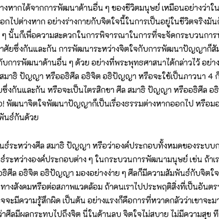
างหากได้จากการพัฒนาด้านอื่น ๆ ของชีวิตมนุษย์ เหมือนอย่างว่าในกา
ปต่างหาก อย่างร่างกายกับจิตใจนี้ในการเป็นอยู่ในชีวิตจริงมันก็ต้
ๆ นั้นก็เพื่อความสะดวกในการพิจารณาในการที่จะจัดกระบวนการพัฒ
อาศัยซึ่งกันและกัน การพัฒนาระหว่างจิตใจกับการพัฒนาปัญญาก็สัมพ
กับการพัฒนาด้านอื่น ๆ ด้วย อย่างที่พระพุทธศาสนาได้กล่าวไว้ อย่าง
ีศีล สมาธิ ปัญญา หรืออธิศีล อธิจิต อธิปัญญา หรือจะใช้เป็นภาวน
ัยซึ่งกันและกัน หรือจะเป็นไตรสิกขา ศีล สมาธิ ปัญญา หรืออธิศีล อธิจิ
๋อ! พัฒนาจิตใจพัฒนาปัญญาก็เป็นเรื่องธรรมต่างหากออกไป หรือมองว
มพันธ์กันด้วย
พันธ์ระหว่างศีล สมาธิ ปัญญา หรือว่าองค์ประกอบทั้งหมดของระบบก
นธ์ระหว่างองค์ประกอบต่าง ๆ ในกระบวนการพัฒนามนุษย์ เช่น ถ้าเรา
ิศีล อธิจิต อธิปัญญา มองอย่างง่าย ๆ ศีลก็มีความสัมพันธ์กับจิตใจ
ังคมหรือต่อสภาพแวดล้อม ถ้าคนเราไปประพฤติสิ่งที่เป็นอันตรายเบ
จจะมีความรู้สึกผิด เป็นต้น อย่างแรงก็คือการที่หวาดกลัวว่าเขาจะม
่าศีลมีผลกระทบไปถึงจิต นี่ในด้านลบ จิตใจไม่สบาย ไม่มีความสุข 