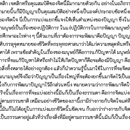
าเจตสิก เจตสิกหรือคุณสมบัติของจิตนี้มีมากมายด้วยกัน อย่างในอภ
มายนั้นก็มีปัญญาเป็นคุณสมบัติอย่างหนึ่งเป็นองค์ประกอบข้อหนึ่งด
ของจิตใจ นี่เป็นการแบ่งแยกชี้แจงให้เห็นตำแหน่งของปัญญา ซึ่งในแง่น
ามนุษย์เป็นเรื่องของปฏิบัติการ ในแง่ปฏิบัติการในการพัฒนามนุษย
การศึกษาอะไรต่าง ๆ นี้ตัวแกนที่เราต้องการจะพัฒนาคือปัญญา ปัญญ
ทำให้บรรลุจุดหมายของชีวิตที่พระพุทธศาสนาว่าได้แก่ความหลุดพ้นหรื
าได้ เพราะข้อสำคัญในเรื่องของมนุษย์ก็คือการแก้ปัญหาได้ มนุษย์
ที่จะแก้ปัญหาได้หรือทำไม่ให้เกิดปัญหาก็คือจะต้องมีปัญญา คือกา
อสิ่งทั้งหลายได้อย่างถูกต้อง แล้วก็นำความรู้นั้นมาใช้ในการที่จะจั
ามนุษย์จึงถือว่าปัญญาเป็นเรื่องใหญ่ที่จะต้องยกขึ้นมาจัดไว้เป็น
งกับการพัฒนาปัญญาไว้อีกส่วนหนึ่ง หมายความว่าการพัฒนาจิตใจพร้อม
ี่จริงนั้นเรื่องการที่จะแบ่งอย่างนี้มันก็เป็นเรื่องธรรมดา คือการจ
ู่ตามธรรมชาติ เหมือนอย่างชีวิตของเรานี้เรามีร่างกายกับจิตใจแต่ที
ก็ไม่ได้อยู่ในการแบ่งแยกชีวิตนั้นชัดเจน ก็บอกว่าร่างกายกับจิตใจอ
รรมดาอยู่แล้วที่ว่าเรื่องสิ่งที่มีอยู่ตามธรรมชาตินั้นมันก็เป็นเรื่องห