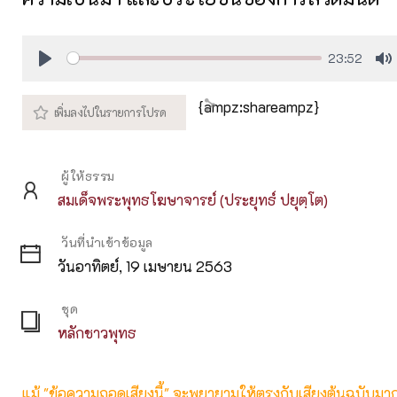
23:52
Play
M
{ampz:shareampz}
ผู้ให้ธรรม
สมเด็จพระพุทธโฆษาจารย์ (ประยุทธ์ ปยุตฺโต)
วันที่นำเข้าข้อมูล
วันอาทิตย์, 19 เมษายน 2563
ชุด
หลักชาวพุทธ
แม้ "ข้อความถอดเสียงนี้" จะพยายามให้ตรงกับเสียงต้นฉบับมากที่