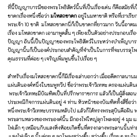
ที่นี้ปัญญาบารมีของพระโพธิสัตว์นั้นที่เป็นเรื่องเด่น ก็คือสมัยที่
ชาดกเรื่องหนึ่งชื่อว่า
มโหสถชาดก
อยู่ในมหาชาติ หรือที่เราเรี
พระเจ้า 10 ชาติ มโหสถชาดกนี่ก็เป็นชาดกที่ยาวมาก วันนี้อา
เรื่อง มโหสถชาดก เอามาพูดสั้น ๆ เพียงเป็นตัวอย่างประกอบเรื่อ
ปัญญา อันนี้เป็นปัญญาของพระโพธิสัตว์ในระหว่างบำเพ็ญบารมี
ปัญญานั้นก็เป็นองค์ประกอบสำคัญที่จำเป็นในการที่จะบรรลุโพ
คุณธรรมที่ค่อย ๆ เจริญเพิ่มพูนขึ้นไปเรื่อย ๆ
สำหรับเรื่องมโหสถชาดกนี้ก็มีเรื่องเล่าบอกว่า เมื่ออดีตกาลนานม
แผ่นดินองค์หนึ่งในชมพูทวีป ชื่อว่าพระเจ้าวิเทหะ ครองแผ่นดินอยู
พระเจ้าวิเทหะมีบัณฑิตเป็นที่ปรึกษาราชการ แล้วก็เป็นผู้สั่ง
ประเพณีกิจการแผ่นดินอยู่ 4 ท่าน หัวหน้าของบัณฑิตทั้งสี่ชื่อว่า
หนึ่งพระเจ้าวิเทหะบรรทมหลับไป แล้วก็ได้ทรงพระสุบินคือฝัน พร
พระลานหลวงของพระองค์นั้น มีกองไฟใหญ่ลุกโพลงอยู่ 4 มุม แล
ไฟเล็ก ๆ เหมือนกับแสงหิ่งห้อยเกิดขึ้นที่ตรงกลางพระลานนั้นท่า
แสงไฟเล็ก ๆ นั้นค่อย ๆ ลุกโพลงสว่างขึ้น สว่างขึ้น เรื่อย ๆ จนในท