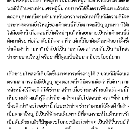
ด้านทิศตะวันออก ที่หมู่บ้านนั้นมีเศรษฐีท่านหนึ่งชื่อว่า สิริวัฒก
พอดีที่บ้านของท่านเศรษฐีนั้น ภรรยาก็ได้ตั้งครรภ์ขึ้นมา แล้วต
คลอดบุตรคนนี้ตามตำนานก็บอกว่า พระอินทร์นั้นก็มีความดีใจห
ประกาศความยิ่งใหญ่ของเด็กคนนี้ที่เกิดมาจะมีปัญญามาก ก็ไ
ใส่มือเด็กนี้ เมื่อตอนที่เกิดใหม่ ๆ แล้วก็เลยกลายเป็นว่าเด็กคนนี
ติดมาด้วย พ่อก็อาศัยนิมิตจากที่ว่าเด็กนี้มียาติดตัวมาด้วย ก็ตั้งชื
ว่าเติมคำว่า “มหา” เข้าไปก็เป็น “มหาโอสถ” รวมกันเป็น “มโห
ว่า ยาขนานใหญ่ หรือยาที่มีคุณเป็นอันมากมีประโยชน์มาก
เด็กชายมโหสถก็เติบโตขึ้นมาจนกระทั่งอายุได้ 7 ขวบก็มีเพื่อนเ
ความสามารถมีสติปัญญาสูง ตอนหนึ่งก็มีความคิดว่าที่เด็ก ๆ มาเล
หลังหนึ่งไว้ก็จะดี ก็ให้ช่างมาสร้าง เมื่อช่างมาสร้างแล้วเด็กคนน
เห็นช่างสร้างแล้วรู้ดีกว่าที่ช่างสร้าง กลับไปสอนช่างว่า “ที่ท่าน
นี้จะดีกว่า” อะไรอย่างนี้ ก็แนะนำช่าง ช่างทำตามก็ได้ผลดี ก็สร้
เป็นศาลาใหญ่ มีเป็นที่พักคนเดินทาง มีที่สงเคราะห์ในด้านกา
เป็นต้นด้วย แล้วก็มีขุดสระโบกขรณีอะไรต่าง ๆ เป็นที่ที่รื่นรมย์