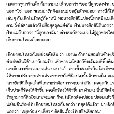
เมตตากรุณารักเด็ก ก็มาถามแม่เด็กบอกว่า “เออ นี่ลูกของท่าน 
บอก “ใช่” บอก “แหมน่ารักจังเลยนะ ขออุ้มสักหน่อย” ทางนี้ก็ให้อุ
เล่น ๆ กับเด็กไปสักครู่ก็พาหนี พอนางยักขินีแปลงนี้พาหนี แม่เด็ก
ตาม วิ่งไล่ตามแล้วก็ไปยื้อยุดฉุดแย่งกัน ฝ่ายนางยักขินีก็บอกว่า
ฝ่ายแม่ก็บอกว่า “นี่ลูกของฉัน” ต่างคนก็ต่างแย่ง ไม่รู้ลูกของใครแ
เด็กชายมโหสถอีกตามเคย
เด็กชายมโหสถก็เลยช่วยตัดสิน ว่า “เอานะ ถ้าท่านยอมรับข้าพเจ้
ช่วยตัดสินให้” เขาก็ยอมรับ เด็กชาย มโหสถก็ขีดเส้นลงที่พื้นดินเ
เอาเด็กวางที่ตรงกลางเส้น บอก “เอ้า ท่านทั้งสองดึงกัน ใครดึงชนะ
ให้ทางแม่จับทางเท้า แล้วทางนางยักขินีแปลงนั้นจับทางมือ สอง
นางยักขินีก็ฉุดเต็มที่ เพราะว่าต้องการจะเอาไปกิน พอฉุดกันแร
เจ็บปวดก็ร้องไห้จ้าขึ้น พอเด็กร้องไห้จ้าขึ้นมา ฝ่ายแม่นั้นมีจิ
รักลูกมากก็หัวใจแทบจะแตก ก็ทนไม่ไหวต้องปล่อย ปล่อยแล้วก็
ปล่อยยืนร้องไห้ เด็กชายมโหสถก็บอกว่า “หยุดได้แล้ว” นางยักข
บอกว่า “หยุดก่อน ๆ เดี๋ยว ๆ ตัดสินเรื่องให้เสร็จเสียก่อน”