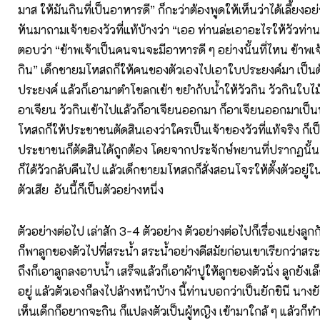
มาส ให้มันกินที่เป็นอาหารดี” ก็กะว่าต้องพูดให้เห็นว่าได้เลี้ยงอ
หันมาถามเจ้าของวัวที่แท้บ้างว่า “เออ ท่านล่ะเอาอะไรให้วัวท่าน
ตอบว่า “ข้าพเจ้าเป็นคนจนจะมีอาหารดี ๆ อย่างนั้นที่ไหน ข้าพเ
กิน” เด็กชายมโหสถก็ให้คนของตัวเองไปเอาใบประยงค์มา เป็นต้น
ประยงค์ แล้วก็เอามาตำโขลกเข้า ขยำกับน้ำให้วัวกิน วัวกินใบไม้
อาเจียน วัวกินเข้าไปแล้วก็อาเจียนออกมา ก็อาเจียนออกมาเป็
โหสถก็ให้ประชาชนตัดสินเองว่าใครเป็นเจ้าของวัวที่แท้จริง ก็เป
ประชาชนก็ตัดสินได้ถูกต้อง โดยจากประจักษ์พยานที่ปรากฏนั้น 
ก็ได้วัวกลับคืนไป แล้วเด็กชายมโหสถก็สั่งสอนโจรให้ตั้งตัวอยู่
ตัวเสีย อันนี้ก็เป็นตัวอย่างหนึ่ง
ตัวอย่างต่อไป เล่าสัก 3-4 ตัวอย่าง ตัวอย่างต่อไปก็เรื่องแย่งลูกก
ก็พาลูกของตัวไปที่สระน้ำ สระน้ำอย่างดีสมัยก่อนเขาเรียกว่า
ถึงก็เอาลูกลงอาบน้ำ เสร็จแล้วก็เอาผ้าปูให้ลูกของตัวนั่ง ลูกยังเล
อยู่ แล้วตัวเองก็ลงไปล้างหน้าบ้าง นี้ท่านบอกว่าเป็นยักขินี นางย
เห็นเด็กก็อยากจะกิน ก็แปลงตัวเป็นผู้หญิง เข้ามาใกล้ ๆ แล้วก็