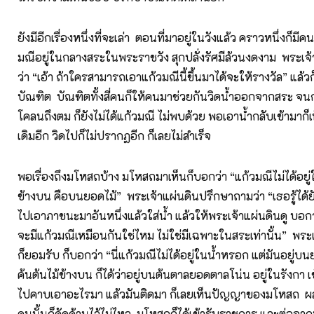
ยังมีอีกเรื่องหนึ่งที่จะเล่า ตอนที่มาอยู่ในวังแล้ว คราวหนึ่งก็มีค
มณีอยู่ในกลางสระในพระราชวัง สุกปลั่งรัศมีล้วนงดงาม พระเจ
ว่า “เอ้า ถ้าใครสามารถเอาแก้วมณีนี้ขึ้นมาได้จะให้รางวัล” แล้ว
บัณฑิต บัณฑิตทั้งสี่คนก็ให้คนมาช่วยกันวิดน้ำออกจากสระ จนก
โคลนถึงตม ก็ยังไม่ได้แก้วมณี ไม่พบด้วย พอเอาน้ำกลับเข้ามาก็
เดิมอีก วิดไปก็ไม่ปรากฏอีก ก็เลยไม่สำเร็จ
พอเรื่องถึงมโหสถบ้าง มโหสถมาเห็นก็บอกว่า “แก้วมณีไม่ได้อยู
ข้างบน คือบนยอดไม้” พระเจ้าแผ่นดินปรึกษาถามว่า “เธอรู้ได้
ไปเอาภาชนะมาอันหนึ่งแล้วใส่น้ำ แล้วให้พระเจ้าแผ่นดินดู บอกว
จะมีแก้วมณีเหมือนกันใช่ไหม ไม่ใช่มีเฉพาะในสระเท่านั้น” พระเ
ก็ยอมรับ ก็บอกว่า “นี่แก้วมณีไม่ได้อยู่ในน้ำหรอก แต่มันอยู่บน
ค้นต้นไม้ข้างบน ก็ได้ว่าอยู่บนต้นตาลยอดตาลโน่น อยู่ในรังกา 
ไปคาบเอาอะไรมา แล้วมันติดมา ก็เลยเห็นปัญญาของมโหสถ ผลที่
คนนั้นก็คัดค้านไว้ไม่ไหว มโหสถก็ได้เข้ารับราชการ และต่อจากน