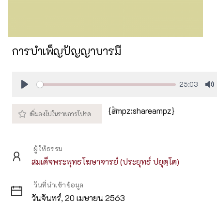
การบำเพ็ญปัญญาบารมี
25:03
Play
M
{ampz:shareampz}
ผู้ให้ธรรม
สมเด็จพระพุทธโฆษาจารย์ (ประยุทธ์ ปยุตฺโต)
วันที่นำเข้าข้อมูล
วันจันทร์, 20 เมษายน 2563