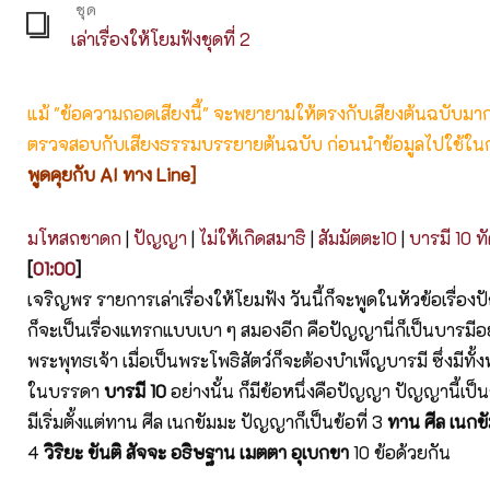
ชุด
เล่าเรื่องให้โยมฟังชุดที่ 2
แม้ "ข้อความถอดเสียงนี้" จะพยายามให้ตรงกับเสียงต้นฉบับมากที่
ตรวจสอบกับเสียงธรรมบรรยายต้นฉบับ ก่อนนำข้อมูลไปใช้ในก
พูดคุยกับ AI ทาง Line]
มโหสถชาดก
|
ปัญญา
|
ไม่ให้เกิดสมาธิ
|
สัมมัตตะ10
|
บารมี 10 ท
[
01:00
]
เจริญพร รายการเล่าเรื่องให้โยมฟัง วันนี้ก็จะพูดในหัวข้อเรื่อง
ก็จะเป็นเรื่องแทรกแบบเบา ๆ สมองอีก คือปัญญานี่ก็เป็นบารมีอ
พระพุทธเจ้า เมื่อเป็นพระโพธิสัตว์ก็จะต้องบำเพ็ญบารมี ซึ่งมีทั
ในบรรดา
บารมี 10
อย่างนั้น ก็มีข้อหนึ่งคือปัญญา ปัญญานี้เป็นข
มีเริ่มตั้งแต่ทาน ศีล เนกขัมมะ ปัญญาก็เป็นข้อที่ 3
ทาน ศีล เนก
4
วิริยะ ขันติ สัจจะ อธิษฐาน เมตตา อุเบกขา
10 ข้อด้วยกัน