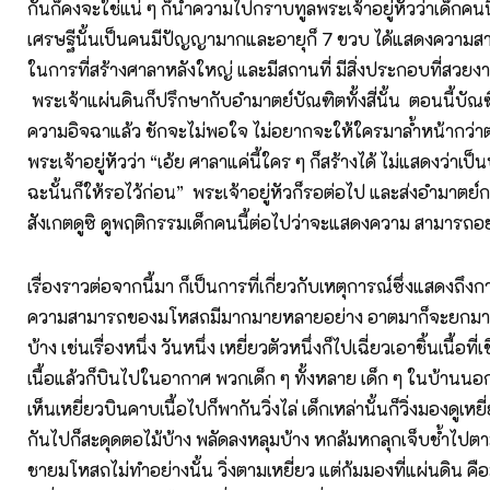
กันก็คงจะใช่แน่ ๆ ก็นำความไปกราบทูลพระเจ้าอยู่หัวว่าเด็กคนนี
เศรษฐีนั้นเป็นคนมีปัญญามากและอายุก็ 7 ขวบ ได้แสดงความ
ในการที่สร้างศาลาหลังใหญ่ และมีสถานที่ มีสิ่งประกอบที่สวยงา
พระเจ้าแผ่นดินก็ปรึกษากับอำมาตย์บัณฑิตทั้งสี่นั้น ตอนนี้บัณฑิต
ความอิจฉาแล้ว ชักจะไม่พอใจ ไม่อยากจะให้ใครมาล้ำหน้ากว่าต
พระเจ้าอยู่หัวว่า “เอ้ย ศาลาแค่นี้ใคร ๆ ก็สร้างได้ ไม่แสดงว่าเ
ฉะนั้นก็ให้รอไว้ก่อน” พระเจ้าอยู่หัวก็รอต่อไป และส่งอำมาตย์ก
สังเกตดูซิ ดูพฤติกรรมเด็กคนนี้ต่อไปว่าจะแสดงความ สามารถอย
เรื่องราวต่อจากนี้มา ก็เป็นการที่เกี่ยวกับเหตุการณ์ซึ่งแสดงถึ
ความสามารถของมโหสถมีมากมายหลายอย่าง อาตมาก็จะยกมาเล่
บ้าง เช่นเรื่องหนึ่ง วันหนึ่ง เหยี่ยวตัวหนึ่งก็ไปเฉี่ยวเอาชิ้นเนื้อ
เนื้อแล้วก็บินไปในอากาศ พวกเด็ก ๆ ทั้งหลาย เด็ก ๆ ในบ้าน
เห็นเหยี่ยวบินคาบเนื้อไปก็พากันวิ่งไล่ เด็กเหล่านั้นก็วิ่งมองดูเห
กันไปก็สะดุดตอไม้บ้าง พลัดลงหลุมบ้าง หกล้มหกลุกเจ็บช้ำไปตาม
ชายมโหสถไม่ทำอย่างนั้น วิ่งตามเหยี่ยว แต่ก้มมองที่แผ่นดิน ค