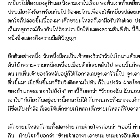
เหยี่ยวไม่ต้องมองดูฟ้าเลย วิ่งตามเงาไปเรื่อย พอทันเงาเท้าเหยีย
ปรบเสียงดังร้องพร้อมกันไป ร้องตะโกนเพื่อจะให้เหยี่ยวปล่อยเหยื
ตกใจก็ปล่อยชิ้นเนื้อลงมา เด็กชายมโหสถก็เอามือรับทันด้วย ป
เห็นเหตุการณ์ก็พากันโห่ร้องปรบมือให้ แสดงความยินดี อัน นี้ก็เ
หนึ่งซึ่งแสดงถึงความมีสติปัญญา
อีกตัวอย่างหนึ่ง วันหนึ่งมีคนเป็นเจ้าของวัวนำวัวไปไถนาแล้วเหนื
ต้นไม้ เพราะความเหน็ดเหนื่อยเมื่อยล้าก็เลยหลับไป ตอนนั้นก็พ
คน มาเห็นเจ้าของวัวหลับอยู่ก็ได้โอกาสเลยจูงเอาวัวนี้ไป จูงเอา
ตื่นขึ้นมา เมื่อตื่นขึ้นมาก็รีบวิ่งติดตามไปทัน ก็ไปแย่งวัว ฝ่ายโจ
ของข้า แกจะมาเอาไปยังไง” ทางนี้ก็บอกว่า “วัวของฉัน ฉันนอน
เอาไป” ก็เถียงกันอยู่อย่างนี้ตกลงไม่ได้ ก็มาจนกระทั่งมาเจอเด็ก
มีชื่อเสียงร่ำลือ ก็เลยให้เด็กชายมโหสถ เด็กชายมโหสถก็รับอาส
เด็กชายมโหสถก็ถามทั้งสองฝ่าย ถามฝ่ายโจรก่อนว่า “เออนี่ ท่า
กิน” ฝ่ายโจรก็บอกว่า “ข้าพเจ้าเอางา เอาขนม ขนมชาวอินเดีย