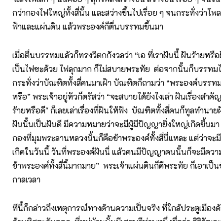
กว่ากองไฟใหญ่ทั้งสี่นั้น และสว่างขึ้นไปเรื่อย ๆ จนกระทั่งว่าโพล
ฟ้าและแผ่นดิน แล้วพระองค์ก็ตื่นบรรทมขึ้นมา
เมื่อตื่นบรรทมแล้วก็ทรงวิตกกังวลว่า “เอ ที่เราฝันนี้ ฝันร้ายหรือ
เป็นไฟซะด้วย ไฟลุกมาก ก็ไม่สบายพระทัย ต่อจากนั้นก็บรรทม
กระทั่งว่าบัณฑิตทั้งสี่คนมาเฝ้า บัณฑิตก็ถามว่า “พระองค์บรร
หรือ” พระเจ้าอยู่หัวก็ตรัสว่า “จะสบายได้ยังไงเล่า ฝันเรื่องสำคัญข
ร้ายหรือดี" ก็เลยเล่าเรื่องที่ฝันให้ฟัง บัณฑิตทั้งสี่คนก็ทูลทำนาย
ฝันนั้นเป็นฝันดี มีความหมายว่าจะมีผู้มีปัญญายิ่งใหญ่เกิดขึ้นมา
กองที่มุมพระลานหลวงนั้นก็คือข้าพระองค์ทั้งสี่นี่แหละ แต่ว่าจะม
เกิดในวันนี้ วันที่พระองค์ฝันนี่ แล้วคนมีปัญญาคนนั้นก็จะมีความ
ข้าพระองค์ทั้งสี่นี้มากมาย” พระเจ้าแผ่นดินก็ดีพระทัย ก็เอาเป็นข
กาลเวลา
ทีนี้ก็กล่าวถึงเหตุการณ์ทางด้านความเป็นจริง ที่ใกล้ประตูเมืองด้