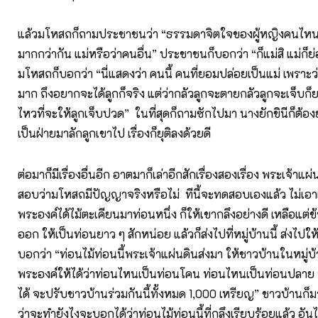
แล้วมโหสถก็ถามประชาชนว่า “ธรรมดาจิตใจของผู้หญิงคนไหน
มากกว่ากัน แม่หรือว่าคนอื่น” ประชาชนก็บอกว่า “ก็แม่สิ แม่ก็ย
มโหสถก็บอกว่า “นี่แสดงว่า คนนี้ คนที่ยอมปล่อยเป็นแม่ เพราะว
มาก ถึงอยากจะได้ลูกก็จริง แต่ว่ากลัวลูกจะตายกลัวลูกจะเจ็บก
ไหวที่จะให้ลูกเจ็บปวด” ในที่สุดก็ถามซักไปมา นางยักขินีก็ต้อง
เป็นฝ่ายมาลักลูกเขาไป เรื่องก็ยุติลงด้วยดี
ต่อมาก็มีเรื่องอื่นอีก อาตมาก็เล่าอีกสักเรื่องสองเรื่อง พระเจ้า
สอบว่ามโหสถมีปัญญาจริงหรือไม่ ทีนี้จะทดสอบเองแล้ว ไม่เอาเรื
พระองค์ได้ไม้ตะเคียนมาท่อนหนึ่ง ก็ให้เขากลึงอย่างดี เหลือแต่ข
ออก ให้เป็นท่อนยาว ๆ สักหน่อย แล้วก็ส่งไปที่หมู่บ้านนี้ ส่งไปให
บอกว่า “ท่อนไม้ท่อนนี้พระเจ้าแผ่นดินส่งมา ให้ชาวบ้านในหมู่บ้
พระองค์ให้ได้ว่าท่อนไหนเป็นท่อนโคน ท่อนไหนเป็นท่อนปลาย 
ได้ จะปรับชาวบ้านร่วมกันนี้ทั้งหมด 1,000 เหรียญ” ชาวบ้านก็ม
ว่าจะทำยังไงจะบอกได้ว่าท่อนไม้ท่อนนี้ที่กลึงเรียบร้อยแล้ว อั