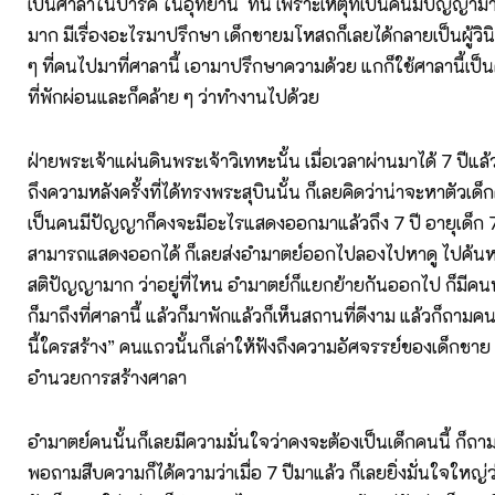
เป็นศาลาในปาร์ค ในอุทยาน ทีนี้ เพราะเหตุที่เป็นคนมีปัญญามาก
มาก มีเรื่องอะไรมาปรึกษา เด็กชายมโหสถก็เลยได้กลายเป็นผู้วินิ
ๆ ที่คนไปมาที่ศาลานี้ เอามาปรึกษาความด้วย แกก็ใช้ศาลานี้เป็น
ที่พักผ่อนและก็คล้าย ๆ ว่าทำงานไปด้วย
ฝ่ายพระเจ้าแผ่นดินพระเจ้าวิเทหะนั้น เมื่อเวลาผ่านมาได้ 7 ปีแล
ถึงความหลังครั้งที่ได้ทรงพระสุบินนั้น ก็เลยคิดว่าน่าจะหาตัวเด็กค
เป็นคนมีปัญญาก็คงจะมีอะไรแสดงออกมาแล้วถึง 7 ปี อายุเด็ก
สามารถแสดงออกได้ ก็เลยส่งอำมาตย์ออกไปลองไปหาดู ไปค้นหาดู
สติปัญญามาก ว่าอยู่ที่ไหน อำมาตย์ก็แยกย้ายกันออกไป ก็มีคนห
ก็มาถึงที่ศาลานี้ แล้วก็มาพักแล้วก็เห็นสถานที่ดีงาม แล้วก็ถามค
นี้ใครสร้าง” คนแถวนั้นก็เล่าให้ฟังถึงความอัศจรรย์ของเด็กชาย 7 
อำนวยการสร้างศาลา
อำมาตย์คนนั้นก็เลยมีความมั่นใจว่าคงจะต้องเป็นเด็กคนนี้ ก็ถามว
พอถามสืบความก็ได้ความว่าเมื่อ 7 ปีมาแล้ว ก็เลยยิ่งมั่นใจใหญ่ว