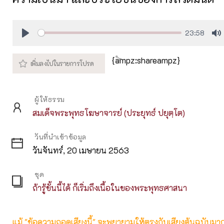
23:58
Play
M
{ampz:shareampz}
ผู้ให้ธรรม
สมเด็จพระพุทธโฆษาจารย์ (ประยุทธ์ ปยุตฺโต)
วันที่นำเข้าข้อมูล
วันจันทร์, 20 เมษายน 2563
ชุด
ถ้ารู้ขั้นนี้ได้ ก็เริ่มถึงเนื้อในของพระพุทธศาสนา
แม้ "ข้อความถอดเสียงนี้" จะพยายามให้ตรงกับเสียงต้นฉบับมากที่