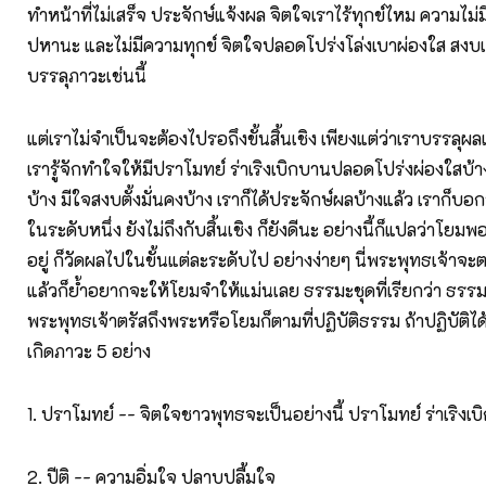
ทำหน้าที่ไม่เสร็จ ประจักษ์แจ้งผล จิตใจเราไร้ทุกข์ไหม ความไม่ม
ปหานะ และไม่มีความทุกข์ จิตใจปลอดโปร่งโล่งเบาผ่องใส สงบเ
บรรลุภาวะเช่นนี้
แต่เราไม่จำเป็นจะต้องไปรอถึงขั้นสิ้นเชิง เพียงแต่ว่าเราบรรลุผลแ
เรารู้จักทำใจให้มีปราโมทย์ ร่าเริงเบิกบานปลอดโปร่งผ่องใสบ้าง ม
บ้าง มีใจสงบตั้งมั่นคงบ้าง เราก็ได้ประจักษ์ผลบ้างแล้ว เราก็บอก
ในระดับหนึ่ง ยังไม่ถึงกับสิ้นเชิง ก็ยังดีนะ อย่างนี้ก็แปลว่าโยม
อยู่ ก็วัดผลไปในขั้นแต่ละระดับไป อย่างง่ายๆ นี่พระพุทธเจ้าจะต
แล้วก็ย้ำอยากจะให้โยมจำให้แม่นเลย ธรรมะชุดที่เรียกว่า ธรร
พระพุทธเจ้าตรัสถึงพระหรือโยมก็ตามที่ปฏิบัติธรรม ถ้าปฏิบัติไ
เกิดภาวะ 5 อย่าง
1. ปราโมทย์ -- จิตใจชาวพุทธจะเป็นอย่างนี้ ปราโมทย์ ร่าเริงเ
2. ปีติ -- ความอิ่มใจ ปลาบปลื้มใจ