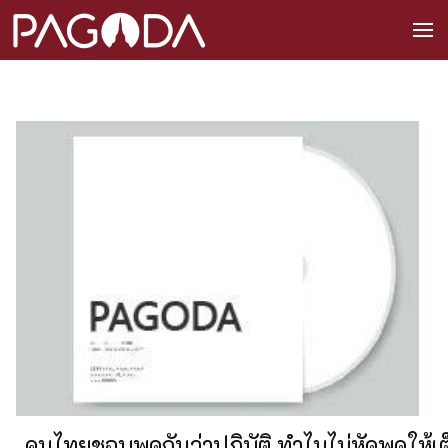
คนไทยชอบพูดกันว่าปฏิบัติ ทำไมไม่หัดพูดให้เต