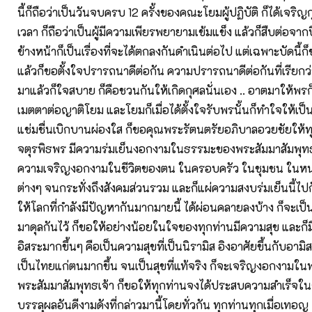
นี้ก็ถือว่าเป็นวันจบครบ 12 ครั้งของคณะโยมผู้ปฏิบัติ ก็ได้เจร
เวลา ก็ถือว่าเป็นผู้มีความเพียรพยายามเข้มแข็ง แล้วก็สืบต่อจากป
ข้างหน้าก็เป็นเรื่องที่จะได้ตกลงกันดำเนินต่อไป แต่เฉพาะบัดนี้
แล้วก็ขอตั้งใจปรารถนาดีต่อกัน ความปรารถนาดีต่อกันที่เรียกว่า
มาแล้วก็ใจสบาย ก็คือชวนกันให้เกิดกุศลนั่นเอง .. อาตมาให้พรก็
เมตตาต่อญาติโยม และโยมก็เมื่อได้ตั้งใจรับพรนั้นก็ทำใจให้เป็
แช่มชื่นเบิกบานผ่องใส ก็ขอคุณพระรัตนตรัยอภิบาลอวยชัยให้ท
จตุรพิธพร มีความร่มเย็นงอกงามในธรรมะของพระสัมมาสัมพุทธเจ
ความเจริญงอกงามในชีวิตของตน ในครอบครัว ในชุมชน ในหน
ต่างๆ จนกระทั่งถึงสังคมส่วนรวม และก็แผ่ความสงบร่มเย็นนี้ไ
ให้โลกที่กำลังมีปัญหากันมากมายนี้ ได้ผ่อนคลายลงบ้าง ก็จะเป็
มาดุลกันไว้ ก็ขอให้อย่างน้อยในใจของทุกท่านมีความสุข และก็มี
อิสระมากขึ้นๆ คือเป็นความสุขที่เป็นนิรามิส อิงอาศัยขึ้นกับอามิ
เป็นไทยแก่ตนมากขึ้น จนเป็นสุขที่แท้จริง ก็จะเจริญงอกงามใ
พระสัมมาสัมพุทธเจ้า ก็ขอให้ทุกท่านจงได้ประสบความสำเร็จในก
บรรลุผลอันดีงามดังที่กล่าวมานี้โดยทั่วกัน ทุกท่านทุกเมื่อเทอญ