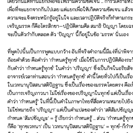
เดียวกันแต่ท่านแยกเพื่อจะให้เรามีความชัดเจน .. การวิเคราะห์
เพื่อที่จะแยกจากกันไปเลย แต่แยกเพื่อให้เกิดความชัดเจน แล้วจะ
ความจะแจ้งตระหนักรู้อยู่ในใจ และเวลาปฏิบัติจริงก็ทำตามกระ
เจริญมรรค ก็คือไตรสิกขา—ปฏิบัติตามศีล สมาธิ ปัญญา โดยเฉ
จะเป็นตัวกำกับตลอด ตัว 'ปัญญา' นี้ก็อยู่ในข้อ 'มรรค' นั่นเอง
ที่พูดไปนั้นเป็นการพูดแบบกว้าง อันที่จริงคำถามนี้มีแง่ที่น่าพิจ
ถ้อยคำด้วย คือคำว่า 'กำหนดรู้ทุกข์' เมื่อใช้ในการปฏิบัติต้องระ
กับคำว่า ‘กำหนดรู้ทุกข์' ในคำว่า 'ปริญญา' ซึ่งเป็นกิจในอริยสัจข้
อาจารย์เวลาท่านสอนว่า ‘กำหนดรู้ทุกข์' คำนี้โดยทั่วไปก็เป็นเรื
ในเวทนานุปัสสนาสติปัฏฐาน ซึ่งเป็นเรื่องของมรรคโดยตรง คือเป
เป็นการเจริญภาวนา ไม่ใช่เรื่องของปริญญาในทุกข์ แต่เป็นเรื
คำว่า 'กำหนดรู้' ในที่นี้เป็นคำในภาษาไทยที่สื่อความหมายไปย
ไม่ใช่หมายถึง 'ปริญญา' แต่เป็นคำแปลของคำว่า 'สติสัมปชัญญะ' 
กำหนด 'สัมปชัญญะ' = รู้ เรียกว่า กำหนดรู้ .. ส่วน 'กำหนดรู้ทุกข์' 
ก็คือ 'ทุกขเวทนา' เป็น 'เวทนานุปัสสนาสติปัฏฐาน' = ทุกข์-ก็กำหน