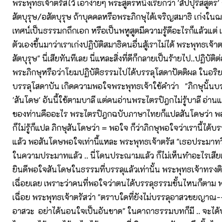
พระพุทธเจ้าตรัสไว้ เอาง่ายๆ พระสูตรหนี่งเรียกว่า 'สัปปุริสสูตร' ก
สัตบุรุษ/อสัตบุรุษ ถ้าบุคคลหรือพระภิกษุได้เจริญสมาธิ เก่งใน
เทศน์เป็นธรรมกถึกเอก หรือเป็นพหูสูตมีความรู้ดีอะไรก็แล้วแต
ตัวเองขึ้นมาว่าเราเก่งปฏิบัติสมาธิคนอื่นสู้เราไม่ได้ พระพุทธเจ้า
สัตบุรุษ" นี่เสียทันทีเลย นี่แหละสิ่งที่ดีก็กลายเป็นร้ายไป..ปฏิบัติต
พระภิกษุหรือว่าโยมปฏิบัติธรรมไปได้บรรลุโสดาปัตติผล ในอริ
บรรลุโสดาบัน เกิดความพอใจพระพุทธเจ้าใช้คำว่า "ภิกษุนั้นบร
'สันโดษ' อันนี้ใช้ตามบาลี แต่คนอ่านพระไตรปิฎกไม่รู้บาลี อ่านแล้
ของท่านคืออะไร พระไตรปิฎกฉบับภาษาไทยก็แปลสันโดษว่า พอใ
ก็ไม่รู้ก็แปล ภิกษุสันโดษว่า = พอใจ ก็ว่าภิกษุพอใจว่าเรานี้ได้บรร
แล้ว พอสันโดษพอใจเท่านี้แหละ พระพุทธเจ้าตรัส "เธอประมาทวิห
ในความประมาทแล้ว .. นี่โดนประณามแล้ว ก็ไม่เห็นทำอะไรเสียเ
ยินดีพอใจสันโดษในธรรมที่บรรลุแล้วเท่านั้น พระพุทธเจ้าทรงติ
เฉื่อยเลย เพราะว่าคนที่พอใจว่าตนได้บรรลุธรรมขั้นไหนก็ตาม พ
เฉื่อย พระพุทธเจ้าตรัสว่า "ตราบใดที่ยังไม่บรรลุอาสวขยญาณ-
อาสวะ อย่าได้นอนใจเป็นอันขาด" ในคาถาธรรมบทก็มี .. จะได้