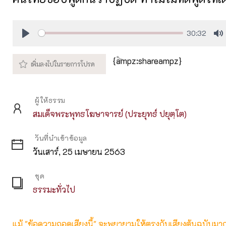
30:32
Play
M
{ampz:shareampz}
ผู้ให้ธรรม
สมเด็จพระพุทธโฆษาจารย์ (ประยุทธ์ ปยุตฺโต)
วันที่นำเข้าข้อมูล
วันเสาร์, 25 เมษายน 2563
ชุด
ธรรมะทั่วไป
แม้ "ข้อความถอดเสียงนี้" จะพยายามให้ตรงกับเสียงต้นฉบับมากที่