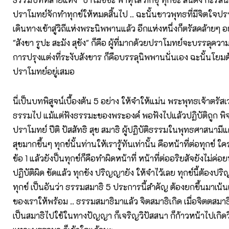
ปราโมทย์จักทำทุกข์ให้หมดสิ้นไป .. ฉะนั้นชาวพุทธที่มีจิตใจปร
เดินทางเข้าสู่วิถีแห่งพระนิพพานแล้ว อีกแห่งหนึ่งก็ตรัสคล้ายๆ อย
"สังขา รูปะ สะมัง สุขัง" ก็คือ ผู้ที่มากด้วยปราโมทย์จะบรรลุคว
การปรุงแต่งที่ระงับสังขาร ก็คือบรรลุนิพพานนั่นเอง ฉะนั้นโยม
ปราโมทย์อยู่เสมอ
นี่เป็นบทพิสูจน์เบื้องต้น 5 อย่าง ให้จำให้แม่น พระพุทธเจ้าตรัส
ธรรมไป แม้แต่ฟังธรรมะของพระองค์ พอฟังไปแล้วปฏิบัติถูก พิจา
ปราโมทย์ ปีติ ปัสสัทธิ สุข สมาธิ ผู้ปฏิบัติธรรมในพุทธศาสนาม
สุขมากขึ้นๆ ทุกข์นั้นท่านให้เรารู้ทันเท่านั้น คือหน้าที่ต่อทุกข์ ใค
ข้อ 1 แล้วยังป็นทุกข์ก็คือทำผิดหน้าที่ หน้าที่ต่ออริยสัจยังไม่ค่อ
ปฏิบัติผิด ชัดแล้ว ทุกขัง ปริญญายัง ให้จำไว้เลย ทุกข์นี้ต้องปริ
ทุกข์ เป็นอันว่า ธรรมสมาธิ 5 ประการนี้สำคัญ ต้องยกขึ้นมาเน้น
ของเราให้พร้อม .. ธรรมสมาธิมาแล้ว จิตสมาธิเกิด เมื่อจิตตสมาธิเ
เป็นสมาธิไปใช้ในทางปัญญา ก็เจริญวิปัสสนา ก็ก้าวหน้าไปเกิดวิช