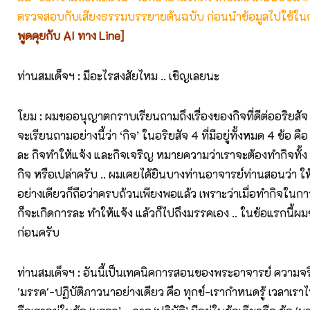
ตรวจสอบกับเสียงธรรมบรรยายต้นฉบับ ก่อนนำข้อมูลไปใช้ในก
พูดคุยกับ AI ทาง Line]
ท่านสมเด็จฯ : มีอะไรสงสัยไหม .. เชิญเลยนะ
โยม : ผมขออนุญาตกราบเรียนถามถึงเรื่องของกิจที่ดีต่ออริยสั
จะเรียนถามอย่างนี้ว่า ‘กิจ’ ในอริยสัจ 4 ที่มีอยู่ทั้งหมด 4 ข้อ คื
ละ กิจทำให้แจ้ง และกิจเจริญ หมายความว่าเราจะต้องทำกิจทั้ง 4
กิจ หรือเปล่าครับ .. ผมเคยได้ยินบางท่านอาจารย์ท่านสอนว่า ให
อย่างเดียวก็ถือว่าครบถ้วนเพียงพอแล้ว เพราะว่าเมื่อทำกิจในก
ก็จะเกิดการละ ทำให้แจ้ง แล้วก็ไปถึงมรรคเอง .. ในข้อแรกนี้ผม
ก่อนครับ
ท่านสมเด็จฯ : อันนี้เป็นเทคนิคการสอนของพระอาจารย์ ความจริง ‘
'มรรค'-ปฏิบัติภาวนาอย่างเดียว คือ ทุกข์-เรากำหนดรู้ เวลาเราไป