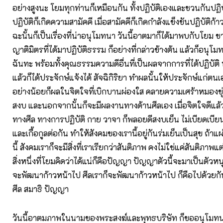
อย่างสูงนะ โยมทุกท่านก็เหมือนกัน ทั้งปฏิบัติเองและชวนกันปฏิบั
ปฏิบัติก็เกิดความสามัคคี เมื่อสามัคคีก็เกิดกำลังแข็งขันปฏิบัติก้าว
ฉะนั้นก็เป็นเรื่องที่น่าอนุโมทนา วันนี้อาตมาก็ได้มาพบกับโย
ญาติมิตรที่ได้มาปฏิบัติธรรม ก็อย่างที่กล่าวข้างต้น แล้วก็อนุโ
ฉันทะ พร้อมทั้งคุณธรรมความดีอื่นที่เป็นผลจากการที่ได้ปฏิบัติ 
แล้วก็ได้ประจักษ์แจ้งได้ สัจฉิกิริยา ทำผลนั้นให้ประจักษ์แก่ตน
อย่างน้อยก็ผลในจิตใจที่เบิกบานผ่องใส คลายความเศร้าหมองขุ่
สงบ และนอกจากนั้นก็จะมีผลงานทางด้านศีลเอง เมื่อจิตใจดีแล้
ทางศีล ทางการปฏิบัติ กาย วาจา ก็พลอยดีสงบเย็น ไม่เบียดเบียน
และเกื้อกูลต่อกัน ทำให้สังคมของเรานี้อยู่กันร่มเย็นเป็นสุข ถ้า
นี้ สังคมเราก็จะมีสิ่งที่เราเรียกว่าสันติภาพ คงไม่ใช่แค่สันติภาพแต่
สิ่งหนึ่งที่โยมคิดว่าได้แน่ก็คือปัญญา ปัญญาตัวนี้จะมาเป็นตัวห
จะพัฒนาก้าวหน้าไป ศีลเราก็จะพัฒนาก้าวหน้าไป ก็คือไปด้วยกันท
ศีล สมาธิ ปัญญา
วันนี้อาตมภาพในนามของพระสงฆ์และพุทธบริษัท ก็ขออนุโมทนาอี