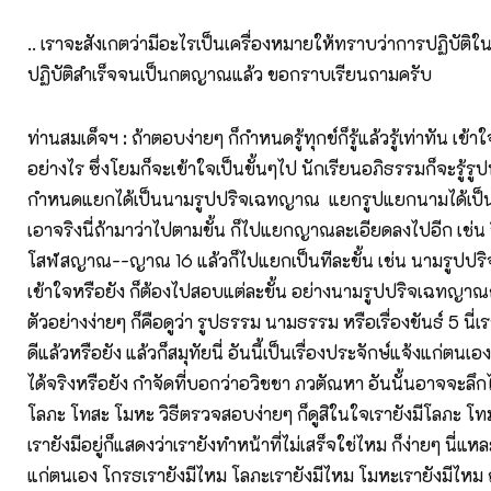
.. เราจะสังเกตว่ามีอะไรเป็นเครื่องหมายให้ทราบว่าการปฏิบัติในอ
ปฏิบัติสำเร็จจนเป็นกตญาณแล้ว ขอกราบเรียนถามครับ
ท่านสมเด็จฯ : ถ้าตอบง่ายๆ ก็กำหนดรู้ทุกข์ก็รู้แล้วรู้เท่าทัน เข้าใ
อย่างไร ซึ่งโยมก็จะเข้าใจเป็นขั้นๆไป นักเรียนอภิธรรมก็จะรู้รู
กำหนดแยกได้เป็นนามรูปปริจเฉทญาณ แยกรูปแยกนามได้เป็นขั
เอาจริงนี่ถ้ามาว่าไปตามขั้น ก็ไปแยกญาณละเอียดลงไปอีก เช่
โสฬสญาณ--ญาณ 16 แล้วก็ไปแยกเป็นทีละขั้น เช่น นามรูปปริ
เข้าใจหรือยัง ก็ต้องไปสอบแต่ละขั้น อย่างนามรูปปริจเฉทญาณ
ตัวอย่างง่ายๆ ก็คือดูว่า รูปธรรม นามธรรม หรือเรื่องขันธ์ 5 นี่เรา
ดีแล้วหรือยัง แล้วก็สมุทัยนี่ อันนี้เป็นเรื่องประจักษ์แจ้งแก่ตนเอ
ได้จริงหรือยัง กำจัดที่บอกว่าอวิชชา ภวตัณหา อันนั้นอาจจะลึก
โลภะ โทสะ โมหะ วิธีตรวจสอบง่ายๆ ก็ดูสิในใจเรายังมีโลภะ โ
เรายังมีอยู่ก็แสดงว่าเรายังทำหน้าที่ไม่เสร็จใช่ไหม ก็ง่ายๆ นี่แห
แก่ตนเอง โกรธเรายังมีไหม โลภะเรายังมีไหม โมหะเรายังมีไหม ถ้