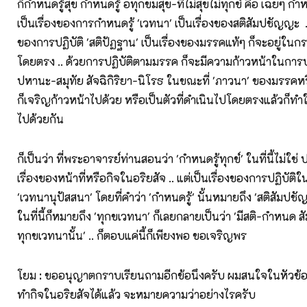
ก็กำหนดรู้สุข กำหนดรู้ อทุกขมสุข-ที่ไม่สุขไม่ทุกข์ คือ เฉยๆ กำหน
เป็นเรื่องของการกำหนดรู้ 'เวทนา' เป็นเรื่องของสติสัมปชัญญะ .. 
ของการปฏิบัติ 'สติปัฏฐาน' เป็นเรื่องของมรรคแท้ๆ ก็จะอยู่ใน
โดยตรง .. ด้วยการปฏิบัติตามมรรค ก็จะมีความก้าวหน้าในการ
ปหานะ-สมุทัย สัจฉิกิริยา-นิโรธ ในขณะที่ 'ภาวนา' ของมรรคห
ก็เจริญก้าวหน้าไปด้วย หรือเป็นตัวที่ดำเนินไปโดยตรงแล้วก็ทำให
ไปด้วยกัน
ก็เป็นว่า ที่พระอาจารย์ท่านสอนว่า 'กำหนดรู้ทุกข์' ในที่นี้ไม่ใช่
เรื่องของหน้าที่หรือกิจในอริยสัจ .. แต่เป็นเรื่องของการปฏิบัติใ
'เวทนานุปัสสนา' โดยที่คำว่า 'กำหนดรู้' นั้นหมายถึง 'สติสัมปชัญ
ในที่นี้ก็หมายถึง 'ทุกขเวทนา' ก็เลยกลายเป็นว่า 'มีสติ-กำหนด ส
ทุกขเวทนานั้น' .. ก็ตอบแค่นี้ก็เพียงพอ ขอเจริญพร
โยม : ขออนุญาตกราบเรียนถามอีกข้อนึงครับ ผมสนใจในหัวข้อ 
ทำกิจในอริยสัจได้แล้ว จะหมายความว่าอย่างไรครับ