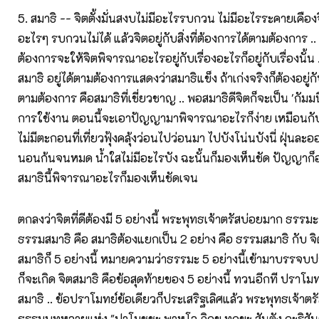
5. สมาธิ -- จิตตั้งมั่นสงบไม่มีอะไรรบกวน ไม่มีอะไรระคายเคืองจ
อะไรๆ รบกวนไม่ได้ แล้วจิตอยู่กับสิ่งที่ต้องการได้ตามต้องการ 
ต้องการจะให้จิตพิจารณาอะไรอยู่กับเรื่องอะไรก็อยู่กับเรื่องนั้น .. 
สมาธิ อยู่ได้ตามต้องการแสดงว่าสมาธิแข็ง ถ้าเก่งจริงก็ต้องอยู่กับ
ตามต้องการ คือสมาธิที่เชี่ยวชาญ .. พอสมาธิดีจิตก็จะเป็น 'กัมม
การใช้งาน ตอนนี้จะเอาปัญญามาพิจารณาอะไรก็ง่าย เหมือนกับน้
ไม่มีตะกอนที่เที่ยวฟุ้งคลุ้งว่อนไปว่อนมา ไปบังโน่นบังนี่ ฝุ่น
นอนก้นจนหมด น้ำใสไม่มีอะไรบัง ฉะนั้นก็มองเห็นชัด ปัญญาก็อา
สมาธินี้พิจารณาอะไรก็มองเห็นชัดเจน
ตกลงว่าจิตที่ดีต้องมี 5 อย่างนี้ พระพุทธเจ้าตรัสบ่อยมาก ธรรมะชุ
ธรรมสมาธิ คือ สมาธิต้องแยกเป็น 2 อย่าง คือ ธรรมสมาธิ กับ จ
สมาธิก็ 5 อย่างนี้ หมายความว่าธรรมะ 5 อย่างนี้เข้ามาบรรจบป
ก็จะเกิด จิตสมาธิ คือข้อสุดท้ายของ 5 อย่างนี้ ทวนอีกที ปราโมทย์
สมาธิ .. ข้อปราโมทย์ข้อเดียวก็ประเสริฐเลิศแล้ว พระพุทธเจ้าต
ธรรมบทหลายแห่ง "ปาโมชชะ พาหุโล ภิกขุ ทุกขะ สันตัง กะริสันติ