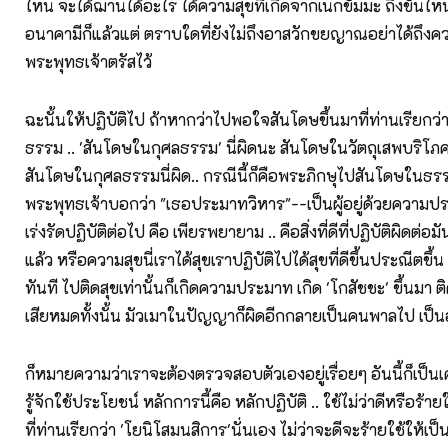
ไหน จะได้ฌานได้อะไร ได้ความสุขที่เกิดจากเนกขัมมะ ถึงขั้นไห
อนาคามีก็แล้วแต่ ตราบใดที่ยังไม่ถึงอาสวักขยญาณอย่าได้ถึ
พระพุทธเจ้าตรัสไว้
ฉะนั้นให้ปฏิบัติไป ถ้าหากว่าไปพอใจสันโดษขึ้นมาที่ท่านเรียกว
ธรรม .. 'สันโดษในกุศลธรรม' นี่ผิดนะ สันโดษในวัตถุเสพบริโภค น
สันโดษในกุศลธรรมนี่ผิด.. กรณีนี้ก็คือพระภิกษุไปสันโดษในธรร
พระพุทธเจ้าบอกว่า "เธอประมาทวิหาร"--เป็นผู้อยู่ด้วยความป
เร่งรัดปฏิบัติต่อไป คือ เพียรพยายาม .. คือสิ่งที่ดีที่ปฏิบัติผิดต่อม
แล้ว หรือความสุขนี่เราได้สุขเราปฏิบัติไปได้สุขที่ดีขึ้นประณีตขึ้น 
ทันที ไปติดสุขเท่านั้นก็เกิดความประมาท เกิด 'โกสัชชะ' ขึ้นมา ต
เสียหมดทั้งนั้น มัวเมาในปัญญาก็ผิดอีกกลายเป็นคนพาลไป เป็นอ
ก็หมายความว่าเราจะต้องตรวจสอบตัวเองอยู่เรื่อยๆ อันนี้ก็เป็นเคร
รู้จักใช้ประโยชน์ หลักการนี้คือ หลักปฏิบัติ .. ใช้ไม่ว่าดีหรือร้
ที่ท่านเรียกว่า 'โยนิโสมนสิการ'นั่นเอง ไม่ว่าจะดีจะร้ายใช้ให้เ