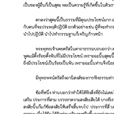
เป็นของผู้อื่นก็เป็นสุตะ พอเป็นความรู้ที่เกิดขึ้นในตั
ตกลงว่าสุตะนี้เป็นธรรมที่มีคุณประโยชน์มาก อย่างไรก
กับตนที่จะประพฤติปฏิบัติ ยกตัวอย่างเช่น ผู้ที่จะทำก
นำไปปฏิบัติ นำไปทำกรรมฐานก็เจริญก้าวหน้า
พระพุทธเจ้าเคยตรัสในคาถาธรรมบถบอกว่า คำพูดแม
พูดแม้ตั้งร้อยตั้งพันที่ไม่มีประโยชน์ เพราะฉะนั้นสุตะนี
ยิ่งมีประโยชน์เป็นร้อยเป็นพัน เพราะฉะนั้นท่านจึงนิยม ห
มีพุทธพจน์ตรัสถึงอานิสงส์ของการฟังธรรมท่านเ
ข้อที่หนึ่ง ท่านบอกว่าทำให้ได้ฟังสิ่งที่ยังไม่เคยได้
เสริม ประการที่สาม บรรเทาความสงสัยเสียได้ บางทีเรามีข
สงสัยนั้นก็แก้ข้อสงสัยให้เสร็จสิ้นจบไป ประการที่สี่
ธรรมะ เมื่อได้ยินได้ฟังท่านอธิบายหรือชี้แจงอยู่เสม