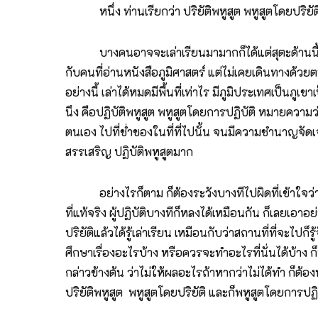
หนึ่ง ท่านเรียกว่า ปริยัติพหูสูต พหูสูตโดยปริยัติโ
บางคนอาจจะเล่าเรียนมามากก็ได้แต่สุตะด้านนี้ ก็ฟ
กับคนที่อ่านหนังสือภูมิศาสตร์ แต่ไม่เคยเดินทางด้วยตน
อย่างนี้ เล่าได้หมดมีพื้นที่เท่าไร มีภูมิประเทศเป็นภูเข
นึง คือปฏิบัติพหูสูต พหูสูตโดยการปฏิบัติ หมายความว
ตนเอง ไปที่ช่ำชองในที่ที่ไปนั้น จนมีความชำนาญจัดเจนก็
สรรเสริญ ปฏิบัติพหูสูตมาก
อย่างไรก็ตาม ก็ต้องระวังบางทีไปผิดที่เข้าใจว่าตัวไปถึงท
ที่แท้จริง ผู้ปฏิบัติบางทีก็หลงได้เหมือนกัน ก็เลยเอาอย
ปริยัติแล้วได้รู้เล่าเรียน เหมือนกับว่าสถานที่ที่จะไปก
ศึกษาเรื่องอะไรบ้าง หรือควรจะทำอะไรที่นั่นได้บ้าง ก็ทำ
กล่าวข้างต้น ว่าไม่ให้ผลอะไรถ้าหากว่าไม่ได้ทำ ก็ต้องน
ปริยัติพหูสูต พหูสูตโดยปริยัติ และก็พหูสูตโดยการปฏิ