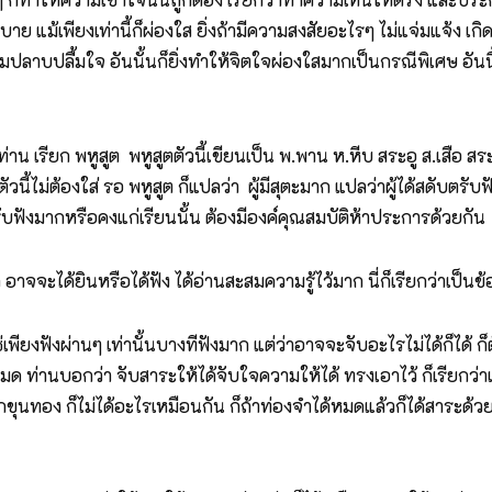
ก็สบาย แม้เพียงเท่านี้ก็ผ่องใส ยิ่งถ้ามีความสงสัยอะไรๆ ไม่แจ่มแจ้
บอิ่มปลาบปลื้มใจ อันนั้นก็ยิ่งทำให้จิตใจผ่องใสมากเป็นกรณีพิเศษ อัน
 เรียก พหูสูต พหูสูตตัวนี้เขียนเป็น พ.พาน ห.หีบ สระอู ส.เสือ สระ
ัวนี้ไม่ต้องใส่ รอ พหูสูต ก็แปลว่า ผู้มีสุตะมาก แปลว่าผู้ได้สดับตรั
ับตรับฟังมากหรือคงแก่เรียนนั้น ต้องมีองค์คุณสมบัติห้าประการด้วยกัน
จจะได้ยินหรือได้ฟัง ได้อ่านสะสมความรู้ไว้มาก นี่ก็เรียกว่าเป็นข้อ
งฟังผ่านๆ เท่านั้นบางทีฟังมาก แต่ว่าอาจจะจับอะไรไม่ได้ก็ได้ ก็ต้
หมด ท่านบอกว่า จับสาระให้ได้จับใจความให้ได้ ทรงเอาไว้ ก็เรียกว่าเ
ขุนทอง ก็ไม่ได้อะไรเหมือนกัน ก็ถ้าท่องจำได้หมดแล้วก็ได้สาระด้วยก็ย