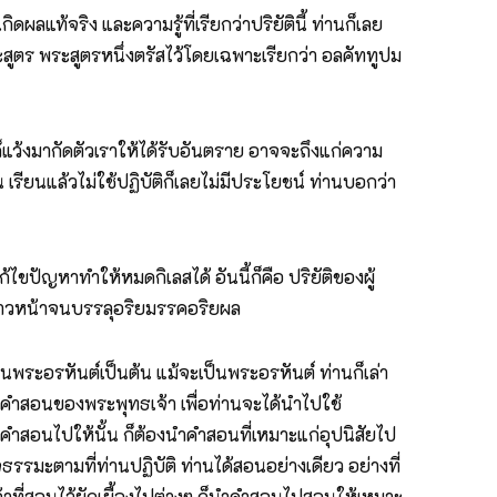
ดผลแท้จริง และความรู้ที่เรียกว่าปริยัตินี้ ท่านก็เลย
ีพระสูตร พระสูตรหนึ่งตรัสไว้โดยเฉพาะเรียกว่า อลคัททูปม
ูก็แว้งมากัดตัวเราให้ได้รับอันตราย อาจจะถึงแก่ความ
 เรียนแล้วไม่ใช้ปฏิบัติก็เลยไม่มีประโยชน์ ท่านบอกว่า
ปัญหาทำให้หมดกิเลสได้ อันนี้ก็คือ ปริยัติของผู้
ญก้าวหน้าจนบรรลุอริยมรรคอริยผล
่นพระอรหันต์เป็นต้น แม้จะเป็นพระอรหันต์ ท่านก็เล่า
ังคำสอนของพระพุทธเจ้า เพื่อท่านจะได้นำไปใช้
นำคำสอนไปให้นั้น ก็ต้องนำคำสอนที่เหมาะแก่อุปนิสัยไป
รมะตามที่ท่านปฏิบัติ ท่านได้สอนอย่างเดียว อย่างที่
จ้าที่สอนไว้ยักเยื้องไปต่างๆ ก็นำคำสอนไปสอนให้เหมาะ