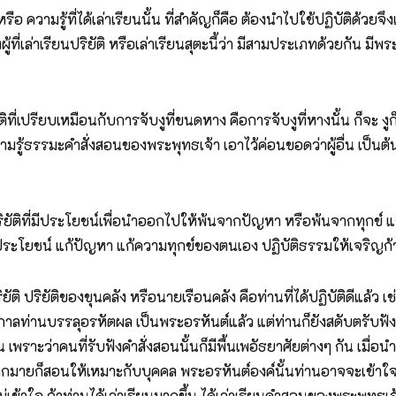
วามรู้ที่ได้เล่าเรียนนั้น ที่สำคัญก็คือ ต้องนำไปใช้ปฏิบัติด้วยจึงเกิ
ผู้ที่เล่าเรียนปริยัติ หรือเล่าเรียนสุตะนี้ว่า มีสามประเภทด้วยกัน ม
ที่เปรียบเหมือนกับการจับงูที่ขนดหาง คือการจับงูที่หางนั้น ก็จะ ง
ามรู้ธรรมะคำสั่งสอนของพระพุทธเจ้า เอาไว้ค่อนขอดว่าผู้อื่น เป็นต้น
ิที่มีประโยชน์เพื่อนำออกไปให้พ้นจากปัญหา หรือพ้นจากทุกข์ แก้ไข
ใช้ประโยชน์ แก้ปัญหา แก้ความทุกข์ของตนเอง ปฏิบัติธรรมให้เจริ
ริยัติของขุนคลัง หรือนายเรือนคลัง คือท่านที่ได้ปฏิบัติดีแล้ว เช
ทธกาลท่านบรรลุอรหัตผล เป็นพระอรหันต์แล้ว แต่ท่านก็ยังสดับตรับฟ
พราะว่าคนที่รับฟังคำสั่งสอนนั้นก็มีพื้นเพอัธยาศัยต่างๆ กัน เมื่อ
ากมายก็สอนให้เหมาะกับบุคคล พระอรหันต์องค์นั้นท่านอาจจะเข้าใจธร
่เข้าใจ ถ้าท่านได้เล่าเรียนมากขึ้น ได้เล่าเรียนคำสอนของพระพุทธเ