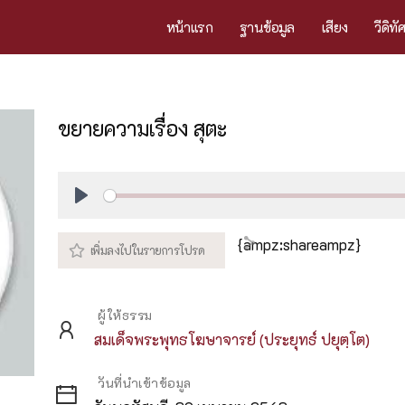
หน้าแรก
ฐานข้อมูล
เสียง
วีดิทั
ขยายความเรื่อง สุตะ
Play
{ampz:shareampz}
ผู้ให้ธรรม
สมเด็จพระพุทธโฆษาจารย์ (ประยุทธ์ ปยุตฺโต)
วันที่นำเข้าข้อมูล