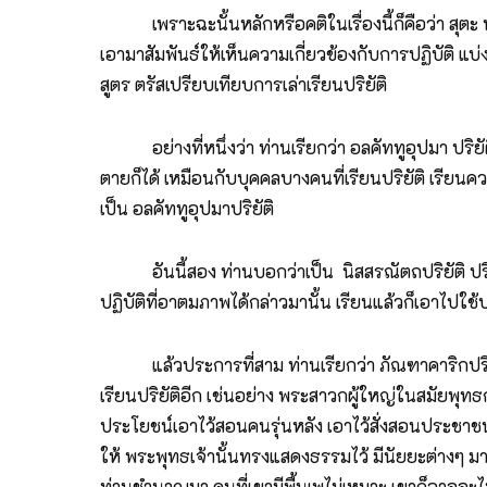
เพราะฉะนั้นหลักหรือคติในเรื่องนี้ก็คือว่า สุตะ หรือ ค
เอามาสัมพันธ์ให้เห็นความเกี่ยวข้องกับการปฏิบัติ แบ่ง
สูตร ตรัสเปรียบเทียบการเล่าเรียนปริยัติ
อย่างที่หนึ่งว่า ท่านเรียกว่า อลคัททูอุปมา ปริยัติ
ตายก็ได้ เหมือนกับบุคคลบางคนที่เรียนปริยัติ เรียนคว
เป็น อลคัททูอุปมาปริยัติ
อันนี้สอง ท่านบอกว่าเป็น นิสสรณัตถปริยัติ ปริยัต
ปฏิบัติที่อาตมภาพได้กล่าวมานั้น เรียนแล้วก็เอาไป
แล้วประการที่สาม ท่านเรียกว่า ภัณฑาคาริกปริยัติ ป
เรียนปริยัติอีก เช่นอย่าง พระสาวกผู้ใหญ่ในสมัยพุ
ประโยชน์เอาไว้สอนคนรุ่นหลัง เอาไว้สั่งสอนประชาชน เ
ให้ พระพุทธเจ้านั้นทรงแสดงธรรมไว้ มีนัยยะต่างๆ ม
ท่านชำนาญมา คนที่เขามีพื้นเพไม่เหมาะ เขาก็อาจจะไม