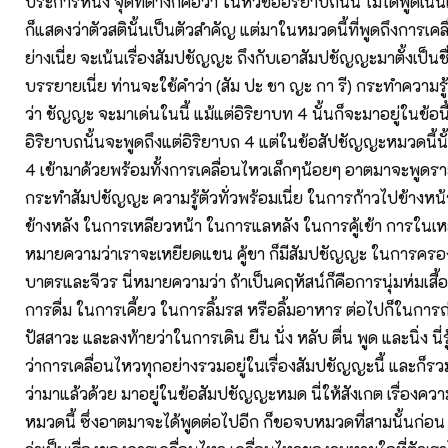
ประการหนึ่ง จุดที่ต่างก็คือว่า ในหัวข้ออิริยาบถนั้น ไม่ได้พูดเน
ก็แสดงว่าตัวสตินั้นเป็นตัวสำคัญ แต่มาในหมวดนี้ที่พูดถึงการเค
ย่างเนี่ย จะเน้นเรื่องสัมปชัญญะ ถึงกับเอาสัมปชัญญะมาตั้งเป็น
บรรยายเนี่ย ท่านจะใช้คำว่า (สัม ปะ ชา ญะ กา รี) กระทำความรู้
ว่า ชัญญะ จะมาเด่นในนี้ แม้แต่อิริยาบท 4 นั้นก็จะมาอยู่ในข้อนี
อิริยาบถนั้นจะพูดถึงแต่อิริยาบถ 4 แต่ในข้อสัปชัญญะหมวดนี้นั
4 เข้ามาด้วยพร้อมทั้งการเคลื่อนไหวเล็กๆน้อยๆ อาตมาจะพูดรา
กระทำสัมปชัญญะ ความรู้ตัวทั่วพร้อมเนี่ย ในการก้าวไปข้างหน
ข้างหลัง ในการเหลียวหน้า ในการแลหลัง ในการคู้เข้า การในเห
หมายความว่าเราจะเหยียดแขน คู้ขา ก็มีสัมปชัญญะ ในการครอง
บาตรและจีวร นี่หมายความว่า ถ้าเป็นคฤหัสน์ก็คือการนุ่มห่มเสื้อ
การดื่ม ในการเคี้ยว ในการลิ้มรส หรือลิ้มอาหาร ต่อไปก็ในการ
ปัสสาวะ และลงท้ายว่าในการเดิน ยืน นั่ง หลับ ตื่น พูด และนิ่ง นี
ว่าการเคลื่อนไหวทุกอย่างรวมอยู่ในเรื่องสัมปชัญญะนี้ และก็รวมท
ว่ามาแล้วด้วย มาอยู่ในข้อสัมปชัญญะหมด นี่ให้สังเกต เรื่องคว
หมวดนี้ ซึ่งอาตมาจะได้พูดต่อไปอีก ก็ขอจบหมวดที่สามนั้นก่อน 