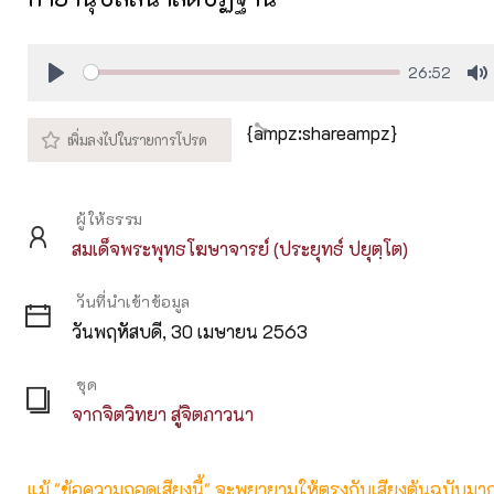
26:52
Play
M
{ampz:shareampz}
ผู้ให้ธรรม
สมเด็จพระพุทธโฆษาจารย์ (ประยุทธ์ ปยุตฺโต)
วันที่นำเข้าข้อมูล
วันพฤหัสบดี, 30 เมษายน 2563
ชุด
จากจิตวิทยา สู่จิตภาวนา
แม้ "ข้อความถอดเสียงนี้" จะพยายามให้ตรงกับเสียงต้นฉบับมากที่