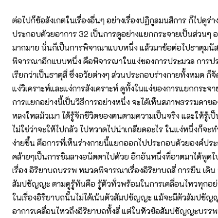
ต่อไปก็ข้อสังเกตในเรื่องอื่นๆ อย่างเรื่องปฏิกูลมนสิการ ก็ไปดูร่
ประกอบด้วยอาการ 32 เป็นการดูอย่างแยกกระจายเป็นส่วนๆ อ
มากมาย นั่นก็เป็นการพิจาณาแบบหนึ่ง แล้วมาข้อต่อไปธาตุมนัส
พิจารณาอีกแบบหนึ่ง คือพิจารณาในแง่ของการประมวล การป
เรียกว่าเป็นธาตุสี่ ซึ่งอวัยต่างๆ ส่วนประกอบร่างกายทั้งหมด ก็จัด
แง่วิเคราะห์และแง่การสังเคราะห์ ดูทั้งในแง่ของการแยกกระ
การแยกอย่างนี้เป็นวิธีการอย่างหนึ่ง จะได้เห็นสภาพธรรมดาของช
หลงใหลมัวเมา ได้รู้จักชีวิตของตนตามความเป็นจริง และให้รู้เป็
ไม่ใช่ว่าจะให้ไปกลัว ไปหวาดไปน่าเกลียดอะไร ในแง่หนึ่งก็จะท
ง่ายขึ้น คือการที่เห็นร่างกายนี้แยกออกไปประกอบด้วยองค์ป
คล้ายๆเป็นการชิมลางอนัตตาไปด้วย อีกอันหนึ่งที่อาตมาได้พูดไปท
เรื่อง อิริยาบถบรรพ หมวดพิจารณาเรื่องอิริยาบถสี่ การยืน เดิน น
สัมปชัญญะ ตามดูรู้ทันคือ รู้ตัวทั่วพร้อมในการเคลื่อนไหวทุกอย่
ในเรื่องอิริยาบถนั้นไม่ได้เน้นตัวสัมปชัญญะ แม้จะมีตัวสัมปชัญญะ 
อาการเคลื่อนไหวถึงอิริยาบถทั้งสี่ แต่ในหัวข้อสัมปชัญญะบรรพนี้