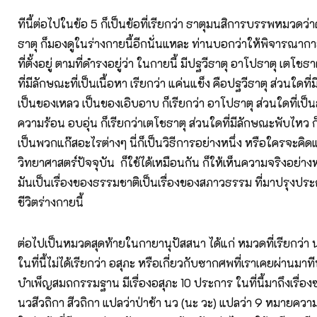
ทีนี้ต่อไปในข้อ 5 ก็เป็นข้อที่เรียกว่า ธาตุมนสิการบรรพหมวดว
ธาตุ ก็มองดูในร่างกายนี้อีกนั่นแหละ ท่านบอกว่าให้พิจารณากา
ที่ตั้งอยู่ ตามที่ดำรงอยู่ว่า ในกายนี้ มีปฐวีธาตุ อาโปธาตุ เตโชธา
ที่มีลักษณะที่เป็นเนื้อหา เรียกว่า แค่นแข็ง คือปฐวีธาตุ ส่วนใดที
เป็นของเหลว เป็นของเอิบอาบ ก็เรียกว่า อาโปธาตุ ส่วนใดที่เป็น
ความร้อน อบอุ่น ก็เรียกว่าเตโชธาตุ ส่วนใดที่มีลักษณะพับไหว ก
เป็นพวกแก๊สอะไรต่างๆ นี่ก็เป็นวิธีการอย่างหนึ่ง หรือใครจะค
วิทยาศาสตร์ปัจจุบัน ก็ใช้ได้เหมือนกัน ก็ให้เห็นความจริงอย่างหน
มันเป็นเรื่องของธรรมชาติเป็นเรื่องของสภาวธรรม ที่มาปรุงประ
ชีวิตร่างกายนี้
ต่อไปเป็นหมวดสุดท้ายในกายานุปัสสนา ได้แก่ หมวดที่เรียกว่า
ในที่นี้ไม่ได้เรียกว่า อสุภะ หรือเกี่ยวกับซากศพที่เราเคยผ่านมา
บำเพ็ญสมถกรรมฐาน มีเรื่องอสุภะ 10 ประการ ในที่นี้มาถึงเรื่องซ
นวสีวถิกา สีวถิกา แปลว่าป่าช้า นว (นะ วะ) แปลว่า 9 หมายความ