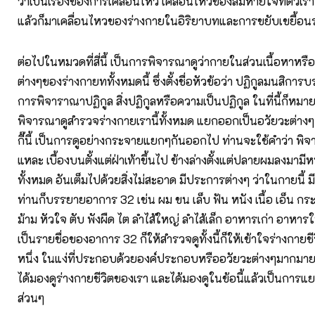
ว่าเป็นเรื่องของการเคลื่อนไหว เคลื่อนไหวของลมหายใจที่ตัวเราไ
แล้วก็มาเคลื่อนไหวของร่างกายในอิริยาบทและการขยับเขยื้อนร
ต่อไปในหมวดที่สี่นี้ เป็นการพิจารณาดูว่ากายในส่วนเนื้อหาหร
ต่างๆของร่างกายททั้งหมดนี้ ซึ่งตั้งชื่อหัวข้อว่า ปฏิกูลมนสิการบ
การพิจาราณาปฏิกูล สิ่งปฏิกูลหรือความเป็นปฏิกูล ในที่นี้ก็หมา
พิจารณาดูสำรวจร่างกายเรานี้ทั้งหมด แยกออกเป็นอวัยวะต่างๆ อย
กี๊นี้ เป็นการดูอย่างกระจายแยกๆกันออกไป ท่านจะใช้คำว่า พิจ
แหละ เบื้องบนตั้งแต่ฝ่าเท้าขึ้นไป ข้างล่างตั้งแต่ปลายผมลงมามีหนัง
ทั้งหมด อันเต็มไปด้วยสิ่งไม่สะอาด มีประการต่างๆ ว่าในกายนี้ มีส
ท่านก็บรรยายอาการ 32 เช่น ผม ขน เล็บ ฟัน หนัง เนื้อ เอ็น กระ
ม้าม หัวใจ ตับ พังผืด ไต ลำไส้ใหญ่ ลำไส้เล็ก อาหารเก่า อาหารให
เป็นรายชื่อของอาการ 32 ก็ให้สำรวจดูทั้งนี้ก็ให้เข้าใจร่างกายช
หนึ่ง ในแง่ที่ประกอบด้วยองค์ประกอบหรืออวัยวะต่างๆมากมาย ซ
ได้มองดูร่างกายชีวิตของเรา และได้มองดูในข้อนี้แล้วเป็นการ
ส่วนๆ