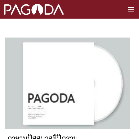
กายานุปัสสนาสติปัฏฐาน