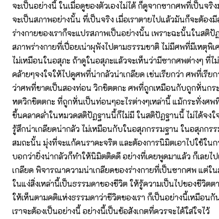
จะเป็นอย่างนี้ ในเมื่อดูของตัวเองไม่ได้ ก็ดูจากซากศพที่เป็นจริงม
จะเป็นสภาพอย่างนั้น ที่เป็นจริง เมื่อเราตายไปแล้วมันก็จะต้องม
ร่างกายของเราก็จะแปรสภาพเป็นอย่างนั้น เพราะฉะนั้นในสติปัฏฐ
สภาพร่างกายที่เปื่อยเน่าผุพังไปตามธรรมชาติ ไม่มีศพที่มีเหตุพ
ไม่เหมือนในอสุภะ ถ้าดูในอสุภะแล้วจะเห็นว่ามีซากศพต่างๆ ที่ไม่น่
คล้ายๆจงใจให้ไปดูศพที่น่ากลัวน่าเกลียด เช่นเรียกว่า ศพที่เรีย
ว่าศพที่ขาดเป็นสองท่อน วิกขิตตกะ ศพที่ถูกเหมือนกับถูกหั่นกร
หตวิกขิตตกะ ที่ถูกหั่นเป็นท่อนๆอะไรต่างๆเหล่านี้ แม้กระทั่งศพ
ขึ้นคลาคล่ำในหมวดสติปัฏฐานนี้ก็ไม่มี ในสติปัฏฐานนี้ ไม่ได้จงใ
รู้สึกน่าเกลียดน่ากลัว ไม่เหมือนกับในอสุภกรรมฐาน ในอสุภกรรมฐ
สมถะนั้น มุ่งที่จะแก้คนราคะจริต และต้องการนิมิตเอาไปใช้ใน
บอกว่ายิ่งน่ากลัวก็ทำให้นิมิตติดดี อย่างที่เคยพูดมาแล้ว ก็เลยไป
เกลียด พิจารณาความน่าเกลียดของร่างกายที่เป็นซากศพ แต่ในส
ในแง่สิ่งเหล่านี้เป็นธรรมดาของชีวิต ให้รู้ความเป็นไปของชีว
ให้เห็นตามคติแห่งธรรมดาว่าชีวิตของเรา ก็เป็นอย่างนี้เหมือนก
เราจะต้องเป็นอย่างนี้ อย่างนี้เป็นข้อสังเกตที่ควรจะได้ใส่ใจไว้