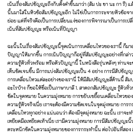
เน้นเรื่องสัมปชัญญะถึงกับตั้งคำขึ้นมาว่า (สัม ปะ ชา นะ กา รี) แล
นั้นมาใส่ในหัวข้อสัมปชัญญะอีก ไม่ใช่เป็นการกระจายหัวข้อจาก
ย่อย แต่ที่จริงคือเป็นการเปลี่ยนแง่ของการพิจารณาเป็นการเปลี
เน้นที่สัมปชัญญะ หรือเน้นที่ปัญญา
ฉะนั้นในเรื่องสัมปชัญญะนี้จุดเน้นการเคลื่อนไหวของเรานี้ ก็มาอย
ปัญญาให้มากขึ้น การเน้นปัญญาก็อยู่ที่สัมปชัญญะอย่างที่กล่
ความรู้ตัวทั่วพร้อม หรือตัวปัญญานี้ ในหนังสือรุ่นหลังๆ ท่านจ
เห็นชัดเจนขึ้น มีการแบ่งสัมปชัญญะเป็น 4 อย่าง การมีสัปชัญญะน
การเคลื่อนไหวแต่ละอย่างของเรานี่ ให้มีสัมปชัญญะสี่ด้านนี้ สัม
อะไรบ้าง ก็ขอให้ชื่อเป็นภาษาบาลี 1. สาตถกสัมปชัญญะ รู้ตัวทั่
ชัดในจุดหมาย ในความมุ่งหมาย การขยับเขยื้อนเคลื่อนไหวของเร
ความรู้ตัวจริงเนี่ย เราจะต้องมีความชัดเจนในจุดมุ่งหมาย การ
เคลื่อนไหวทุกอย่าง แน่นอนว่า ต้องมีจุดมุ่งหมาย ฉะนั้น เราจะ
เหยียดมือเหยียดเท้าเนี่ย เรามีความมุ่งหมาย การมีสัมปชัญญะนั้น
ตระหนักชัดในความมุ่งหมายของการกระทำนั้น ต่อไปอันที่สอง 