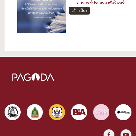
อาจารย์ประมวล เพ็งจันทร์
เสียง