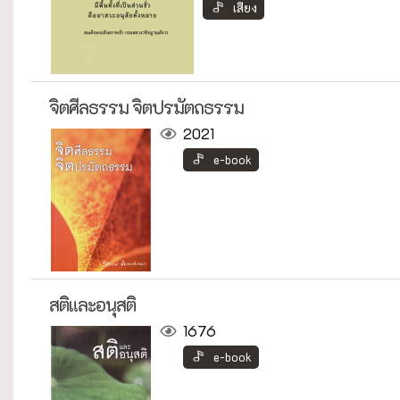
เสียง
จิตศีลธรรม จิตปรมัตถธรรม
2021
e-book
สติและอนุสติ
1676
e-book