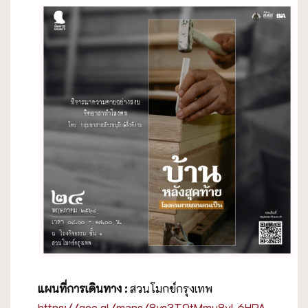
แผนที่การเดินทาง
:
สวนโมกข์กรุงเทพ
https://goo.gl/maps/8vc3T9tMmu8vL6HPA