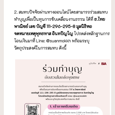
2. สมทบปัจจัยผ่านทางออนไลน์โดยสามารถร่วมสมทบ
ทำบุญเพื่อเป็นทุนการขับเคลื่อนงานธรรม ได้ที่
ธ.ไทย
พาณิชย์ เลข บัญชี
111-296-295-8 มูลนิธิหอ
จดหมายเหตุพุทธทาส อินทปัญโญ
โปรดส่งหลักฐานการ
โอนเงินมาที่ Line: @suanmokkh พร้อมระบุ
วัตถุประสงค์ในการสมทบ ดังนี้