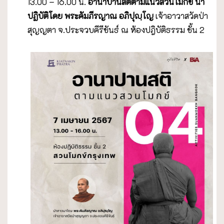
13.00 – 16.00 น.
อานาปานสติตามแนวสวนโมกข์ นำ
ปฏิบัติโดย พระคัมภีรญาณ
อภิปุญฺโญ
เจ้าอาวาสวัดป่า
สุญญตา จ.ประจวบคีรีขันธ์ ณ ห้องปฎิบัติธรรม ชั้น 2