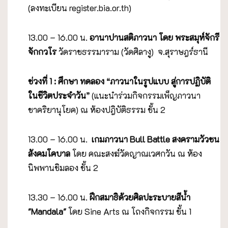
(ลงทะเบียน register.bia.or.th)
13.00 – 16.00 น.
อานาปานสติภาวนา
โดย
พระสมุห์จักรี
จักกวโร
วัดราชธรรมาราม (วัดศิลางู)
จ.สุราษฎร์ธานี
ช่วงที่
1 : ศึกษา ทดลอง “ภาวนาในรูปแบบ สู่การปฏิบัติ
ในชีวิตประจำวัน”
(แนะนำร่วมกิจกรรมเพ็ญภาวนา
ชาคริยานุโยค) ณ ห้องปฎิบัติธรรม ชั้น 2
13.00 – 16.00 น.
เกมภาวนา Bull Battle สงครามวัวชน
สังคมโคบาล
โดย คณะสงฆ์วัดญาณเวศกวัน ณ ห้อง
นิพพานชิมลอง ชั้น 2
13.30 – 16.00 น.
ฝึกสมาธิด้วยศิลปะระบายสี
น้ำ
"
Mandala"
โดย Sine Arts ณ โถงกิจกรรม ชั้น 1