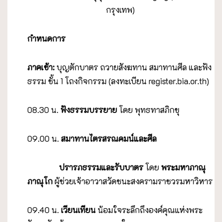
กรุงเทพ)
กำหนดการ
ภาคเช้า
:
บุญตักบาตร ถวายสังฆทาน สมาทานศีล และฟัง
ธรรม ชั้น 1 โถงกิจกรรม (ลงทะเบียน register.bia.or.th)
08.30 น.
ฟังธรรมบรรยาย
โดย พุทธทาสภิกขุ
09.00 น.
สมาทานไตรสรณคมน์และศีล
ปรารภธรรมและรับบาตร
โดย
พระมหาภาณุ
ภาณุโก
ผู้ช่วยเจ้าอาวาสวัดชนะสงครามราชวรมหาวิหาร
09.40 น.
เวียนเทียน
น้อมใจระลึกถึงองค์คุณแห่งพระ