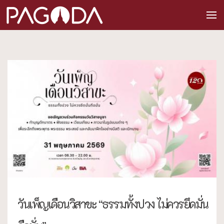
วันเพ็ญเดือนวิสาขะ “ธรรมทั้งปวง ไม่ควรยึดมั่น