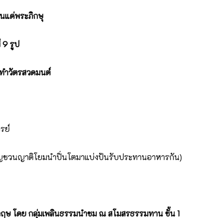
นแด่พระภิกษุ
์
9 รูป
ทำวัตรสวดมนต์
รย์
ิญชวนญาติโยมนำปิ่นโตมาแบ่งปันรับประทานอาหารกัน)
ฤษ โดย กลุ่มเพลินธรรมนำชม ณ สโมสรธรรมทาน ชั้น
1