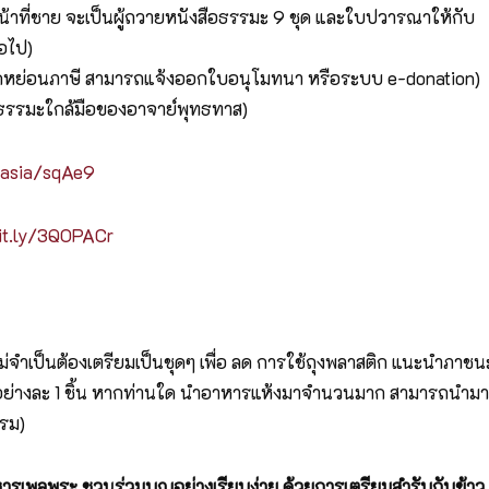
้าที่ชาย จะเป็นผู้ถวายหนังสือธรรมะ 9 ชุด และใบปวารณาให้กับ
อไป)
ดหย่อนภาษี สามารถแจ้งออกใบอนุโมทนา หรือระบบ e-donation)
สือธรรมะใกล้มือของอาจาย์พุทธทาส)
l.asia/sqAe9
bit.ly/3QOPACr
ม่จำเป็นต้องเตรียมเป็นชุดๆ เพื่อ ลด การใช้ถุงพลาสติก แนะนำภาชน
ง อย่างละ 1 ชิ้น หากท่านใด นำอาหารแห้งมาจำนวนมาก สามารถนำมา
รม)
าหารเพลพระ ชวนร่วมบุญอย่างเรียบง่าย
ด้วยการเตรียมสำรับกับข้าว