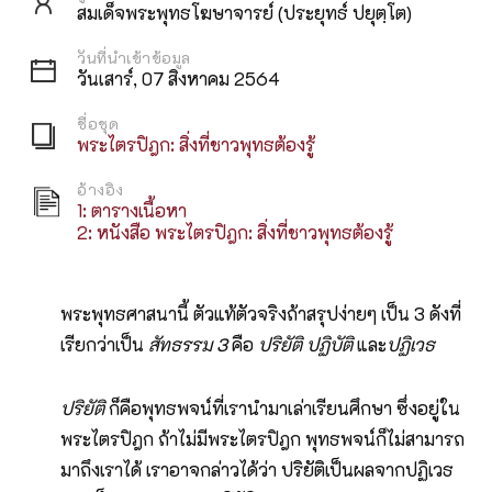
สมเด็จพระพุทธโฆษาจารย์ (ประยุทธ์ ปยุตฺโต)
วันที่นำเข้าข้อมูล
วันเสาร์, 07 สิงหาคม 2564
ชื่อชุด
พระไตรปิฎก: สิ่งที่ชาวพุทธต้องรู้
อ้างอิง
1: ตารางเนื้อหา
2: หนังสือ พระไตรปิฎก: สิ่งที่ชาวพุทธต้องรู้
พระพุทธศาสนานี้ ตัวแท้ตัวจริงถ้าสรุปง่ายๆ เป็น 3 ดังที่
เรียกว่าเป็น
สัทธรรม 3
คือ
ปริยัติ ปฏิบัติ
และ
ปฏิเวธ
ปริยัติ
ก็คือพุทธพจน์ที่เรานำมาเล่าเรียนศึกษา ซึ่งอยู่ใน
พระไตรปิฎก ถ้าไม่มีพระไตรปิฎก พุทธพจน์ก็ไม่สามารถ
มาถึงเราได้ เราอาจกล่าวได้ว่า ปริยัติเป็นผลจากปฏิเวธ