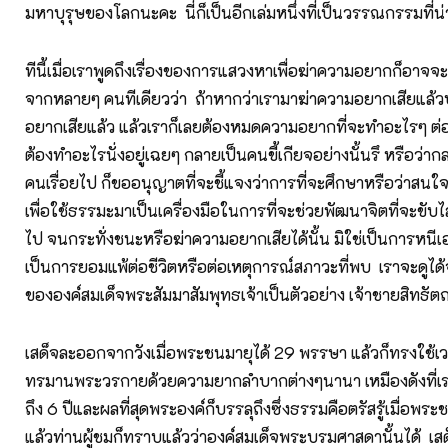
มหาบุรุษของโลกนะคะ นี่ก็เป็นอีกเล่มหนึ่งที่เป็นวรรณกรรมที่
ทีนี้เมื่อเราพูดถึงเรื่องของการแสวงหาเพื่อฆ่าความอยากก็อาจจะ
จากหลายๆ คนทีเดียวว่า ถ้าหากว่าเรามาฆ่าความอยากเสียแล
อยากเสียแล้ว แล้วเราก็เลยต้องหมดความอยากที่จะทำอะไรๆ ต่อไป
ต้องทำอะไรนั่งอยู่เฉยๆ กลายเป็นคนขี้เกียจอย่างนั้นรึ หรือว่าก
คนเรื่อยไป ก็ขออนุญาตที่จะชี้แจงว่าการที่จะศึกษาหรือว่าสน
เพื่อใช้ธรรมะมาเป็นเครื่องมือในการที่จะช่วยพัฒนาจิตที่จะข
ไป จนกระทั่งชนะหรือฆ่าความอยากเสียได้นั้น มิใช่เป็นการหนีเอ
เป็นการยอมแพ้ต่อชีวิตหรือต่อเหตุการณ์สภาวะที่พบ เราจะดูได
ขององค์สมเด็จพระสัมมาสัมพุทธเจ้าเป็นตัวอย่าง เจ้าชายสิทธัต
เสด็จละออกจากวังเมื่อพระชนมายุได้ 29 พรรษา แล้วก็ทรงใช้เวล
ทรมานพระวรกายด้วยความยากลำบากต่างๆนานา เหมืองดังที่เ
ถึง 6 ปีและผลที่สุดพระองค์ก็บรรลุถึงซึ่งธรรมคือตรัสรู้เมื่อพระ
แล้วท่านผู้ชมก็ทราบแล้วว่าองค์สมเด็จพระบรมศาสดานั้นได้ เสด