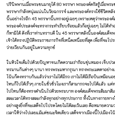
ปรินิพพานเมื่อพระชนมายุได้ 80 พรรษา พระองค์ตรัสรู้เมื่อพร
พรรษากำลังหนุ่มแน่นในวัยฉกรรจ์ และพระองค์ทรงใช้ชีวิตหล
นั้นอย่างไรอีก 45 พรรษานั้นทรงอยู่เฉยๆ เพราะเหตุว่าพระองค์สํา
พระองค์ประสงค์จะทรงกระทำเรียบร้อยแล้วก็อยู่เฉยๆ ไม่ได้ทำอะ
ก็หามิได้ ดังที่เราท่านทราบดี ใน 45 พรรษาหลังนั้นองค์สมเด็จ
เจ้าได้ทรงปฏิบัติพระราชภารกิจที่เหน็ดเหนื่อยที่สุด เพื่อที่จะโปร
ว่ายเวียนกันอยู่ในความทุกข์
ในหัวใจเต็มไปด้วยปัญหาจนเกิดความเร่าร้อนขุ่นหมอง เจ็บปวด
ทรมานกันต่างๆ นานา ทรงพระมหากรุณา ทรงพระเมตตาอย่างเ
โน้นก็คงทราบกันแล้วว่าเราไม่ได้มีรถ เราไม่ได้มีเรือบินเหมือนอย่า
ไหนก็ไปได้เร็วๆ ภายในชั่วชั่วโมงเราก็สามารถจะไปได้แล้ว แต่
ไปไหนก็ต้องทรงดำเนินไปด้วยพระบาท องค์สมเด็จพระสัมมาสัมพ
สละเวลาได้ทรงสละกําลังทุกอย่างทุกประการ ทั้งในทางกายทา
อย่างสูงยิ่งที่จะเสด็จไปโปรดโดยไม่ได้ละเว้นเลย คือหมายความว
เวลาให้ว่างไปเลยแม้แต่ขณะจิตเดียว เสด็จจากเมืองนี้ไปเมืองโน