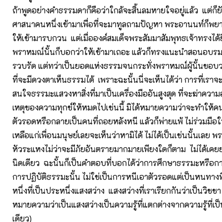
ถ้าพูดอย่างคำธรรมดาก็คือว่าใกล้จะสิ้นลมหายใจอยู่แล้ว แต่ก
ศาสนาคนหนึ่งเข้ามาเพื่อที่จะมาทูลถามปัญหา พระอานนท์ก็พยา
ให้เข้ามารบกวน แต่เมื่อองค์สมเด็จพระสัมมาสัมพุทธเจ้าทรงได้
พราหมณ์นั้นก็บอกว่าให้เข้ามาเถอะ แล้วก็ทรงแนะนำสอนอบร
รวบรัด แต่ทว่าเป็นยอดแห่งธรรมจนกระทั่งพราหมณ์ผู้นั้นขอบ
ที่จะมีดวงตาเห็นธรรมได้ เพราะฉะนั้นนี่จะเห็นได้ว่า การที่เร
สนใจธรรมะแสวงหาสิ่งที่มาเป็นเครื่องมืออันสูงสุด ที่จะฆ่าควา
เหตุของความทุกข์ให้หมดไปเช่นนี้ มิได้หมายความว่าจะทำให้คน
ตัวรอดหรือกลายเป็นคนที่ถอยหลังหนี แล้วก็พ่ายแพ้ ไม่ร่วมมือใน
เหลือแก่เพื่อนมนุษย์เลยจะเห็นว่าหามิได้ ไม่ได้เป็นเช่นนั้นเลย พร
หัวระแหงไม่ว่าจะมีภัยอันตรายมากมายเพียงใดก็ตาม ไม่ได้เคยย
นิดเดียว ฉะนั้นก็เป็นคำตอบที่บอกได้ว่าการศึกษาธรรมะหรื
การปฏิบัติธรรมะนั้น ไม่ใช่เป็นการหนีเอาตัวรอดแต่เป็นหนทางที
หนึ่งที่เป็นประหนึ่งแสงสว่าง แสงสว่างที่เราเรียกกันว่าเป็นวิชช
หมายความว่าเป็นแสงสว่างเป็นความรู้ที่แตกต่างจากความรู้ที่เป็น
เดียว)