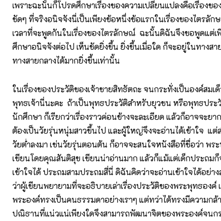
เพราะฉะนั้นก็โปรดศึกษาเรื่องของความเปลี่ยนแปลงคือเรื่องขอ
ชัดๆ ที่จริงอนิจจังนี่เป็นเพียงข้อหนึ่งข้อแรกในเรื่องของไตรลักษ
เวลาที่จะพูดกันในเรื่องของไตรลักษณ์ ฉะนั้นดิฉันจึงขอพูดแต่เ
ศึกษาอนิจจังต่อไป เห็นชัดยิ่งขึ้น ยิ่งขึ้นเมื่อใด ก็จะอยู่ในทาง
ทางสายกลางได้มากยิ่งขึ้นเท่านั้น
ในเรื่องของประวัติของเจ้าชายสิทธัตถะ จนกระทั่งเป็นองค์สมเด
พุทธเจ้านี่นะคะ ถ้าเป็นพุทธประวัติสำหรับยุวชน หรือพุทธประว
นักศึกษา ก็เรียกว่าเรื่องราวค่อนข้างจะละเอียด แล้วก็อาจจะยาก
ต้องเป็นวัยรุ่นหนุ่มสาวขึ้นไป และผู้ใหญ่จึงจะอ่านได้เข้าใจ แต่สำ
วัยต่ำลงมา เช่นวัยรุ่นตอนต้น ก็อาจจะสนใจหนังสือที่ชื่อว่า พร
เขียนโดยคุณสันติสุข เขียนน่าอ่านมาก แล้วก็แม้แต่เด็กประถม
เข้าใจได้ ประถมสามประถมสี่นี่ ดิฉันคิดว่าจะอ่านเข้าใจได้อย่า
ว่าผู้เขียนพยายามที่จะอธิบายเล่าเรื่องประวัติของพระพุทธองค์ 
พระองค์ทรงเป็นคนธรรมดาอย่างเราๆ แต่ทว่าได้ทรงมีความกล้าห
ปณิธานที่แน่วแน่เพียงใดจึงสามารถพัฒนาจิตของพระองค์จนกระทั