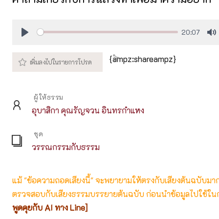
20:07
Play
M
{ampz:shareampz}
ผู้ให้ธรรม
อุบาสิกา คุณรัญจวน อินทรกำแหง
ชุด
วรรณกรรมกับธรรม
แม้ "ข้อความถอดเสียงนี้" จะพยายามให้ตรงกับเสียงต้นฉบับมากที่
ตรวจสอบกับเสียงธรรมบรรยายต้นฉบับ ก่อนนำข้อมูลไปใช้ในก
พูดคุยกับ AI ทาง Line]