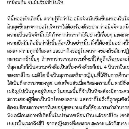
เหมือนกัน จนมันซึมเข้าในใจ
ทีนี้พออะไรเกิดขึ้น ความรู้สึกว่าโอ อนิจจัง มันซึมขึ้นมาเองในใจ
มันผุดขึ้นมาจากบ่อในใจ เราไม่ต้องร้องด้วยปากว่าอนิจจัง แต่ใจ
ความเป็นอนิจจังนั้นได้ ถ้าหากว่าเราทำได้อย่างนี้เรื่อยๆ นะ
ความยึดมั่นถือมั่นว่าสิ่งนั้นต้องเป็นอย่างนั้น สิ่งนี้ต้องเป็นอย่า
ลดลง ความทุกข์ก็ลดลง และเราก็จะอยู่ในหนทางของมัชฌิมาปฏ
กลางมากยิ่งขึ้นๆ ถ้าหากว่าวรรณกรรมที่จะชี้ให้ดูถึงเรื่องของอน
ที่สุด แล้วก็เป็นความจริงคือเป็นเรื่องจริงด้วยก็เช่น 4 ปีนรกในเขม
ของยาสึโกะ นะอิโต ซึ่งเป็นสุภาพสตรีชาวญี่ปุ่นที่ได้รับการศึกษา
ได้เป็นถึงภรรยาของทูต แต่เสร็จแล้วเมื่อเกิดสงครามขึ้น สามีซึ
เผอิญไปเป็นทูตอยู่ที่เขมร ในขณะนั้นก็จำเป็นที่จะต้องมีภาวะ
สภาวะของผู้ที่ตกเป็นนักโทษสงคราม แต่ทว่าก็ไม่ถึงก็ถูกคุมขังเ
ต้องเปลี่ยนสภาพจากที่เคยอยู่สุขสบายแล้วก็ต้องมาระกำลำบากอย่
ฟัง เหมือนสภาพที่เกิดขึ้นในประเทศเพื่อนบ้าน แล้วยาสึโกะ เ
เขมรเป็นเวลาถึงสี่ปี จากหญิงสาวที่เคยสวย สะอาด แล้วก็สบาย แล