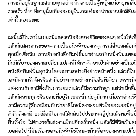
ภาวะที่อยู่ในฐานะสบายทุกอย่าง ก็กลายเป็นผู้หญิงแก่อายุหกส
รวดเร็ว ทั้งๆ ที่อายุนั้นเพียงจะอยู่ในเกณฑ์ของประมาณสักสี่สิ
เท่านั้นเองนะคะ
ฉะนั้นสี่ปีนรกในเขมรนี่แสดงอนิจจังของชีวิตของคนๆ หนึ่งให้เห
แล้วก็แสดงภาวะของความเป็นอนิจจังของเหตุการณ์สิ่งแวดล้อมที่ม
ทุกเมื่อเชื่อวัน เราหยิบหนังสือพิมพ์ขึ้นมาอ่านฉบับหนึ่งนั่นแห
มันมีเรื่องของความเปลี่ยนแปลงที่ให้เราศึกษาเป็นตัวอย่างเป็นอน
หนังสือพิมพ์นั่นทุกวันโดยเฉพาะอย่างยิ่งข่าวหน้าหนึ่ง แล้วก็ใ
เองมีความรักใคร่ในสามีอย่างมากอย่างเหลือล้นทีเดียว เพราะมิ
แต่งงานกับสามีซึ่งเป็นชาวเขมร แล้วก็มีความรักลูก แต่ว่าเมื่อสิ้นล
แล้วก็ความทุกข์ในขณะที่อยู่ในเขมรนั่นน่ะดูมีมาก เมื่อเราอ่าน
เรามีความรู้สึกเหมือนกับว่ายาสึโกะนี่คงจะจมหัวใจของเธอนี่อ
รำลึกถึงสามี แต่เมื่อมีโอกาสได้กลับไปประเทศญี่ปุ่นแล้วพอฟื้นขึ้
ฟื้นทั้งใจ ไม่ช้าเธอก็แต่งงานใหม่อีกครั้งหนึ่ง แล้วก็มีชีวิตเป
เธอต่อไป นี่มันเรื่องของอนิจจังใช่ไหมคะมันเรื่องของความเปล