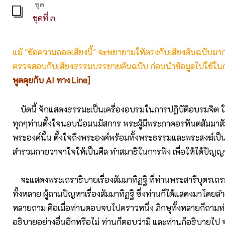
ชุด
ชุดที่ ๓
แม้ "ข้อความถอดเสียงนี้" จะพยายามให้ตรงกับเสียงต้นฉบับมากที่
ตรวจสอบกับเสียงธรรมบรรยายต้นฉบับ ก่อนนำข้อมูลไปใช้ในก
พูดคุยกับ AI ทาง Line]
บัดนี้ จักแสดงธรรมะเป็นเครื่องอบรมในการปฏิบัติอบรมจิต ใน
ทุกๆท่านตั้งใจนอบน้อมนมัสการ พระผู้มีพระภาคอรหันตสัมมาสั
พระองค์นั้น ตั้งใจถึงพระองค์พร้อมทั้งพระธรรมและพระสงฆ์เป็
สำรวมกายวาจาใจให้เป็นศีล ทำสมาธิในการฟัง เพื่อให้ได้ปั
จะแสดงพระเถราธิบายเรื่องสัมมาทิฏฐิ ที่ท่านพระสารีบุตรเถระ
ทั้งหลาย ผู้ถามปัญหาเรื่องสัมมาทิฏฐิ ซึ่งท่านก็ได้แสดงมาโดยลำดั
หลายถาม คือเมื่อท่านตอบจบไปคราวหนึ่ง ภิกษุทั้งหลายก็ถามท่า
อธิบายอย่างอื่นอีกหรือไม่ ท่านก็ตอบว่ามี และท่านก็อธิบายไป จ