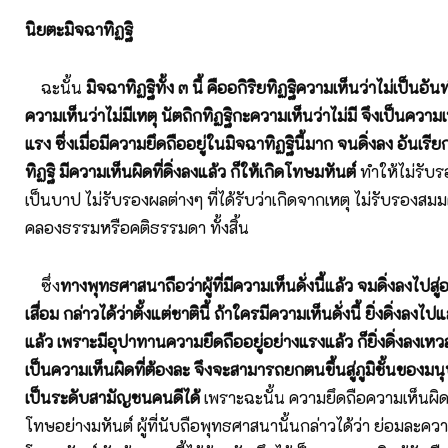
นิยตะมิจฉาทิฏฐิ
ฉะนั้น
มิจฉาทิฏฐิทั้ง ๓ นี้ คืออกิริยทิฏฐิความเห็นว่าไม่เป็นอัน
ความเห็นว่าไม่มีเหตุ นัตถิกทิฏฐิกะความเห็นว่าไม่มี จึงเป็นความ
แรง ซึ่งเมื่อมีความยึดถืออยู่ในมิจฉาทิฏฐินี้มาก จนดิ่งลง อันเรี
ทิฏฐิ มีความเห็นผิดที่ดิ่งลงแล้ว ก็ให้เกิดโทษมหันต์
ทำให้ไม่รับร
เป็นบาป ไม่รับรองผลต่างๆ ที่ได้รับว่าเกิดจากเหตุ ไม่รับรองสมม
คลองธรรมหรือคติธรรมดา ทั้งสิ้น
ซึ่ง
ทางพุทธศาสนาถือว่าผู้ที่มีความเห็นดั่งนี้แล้ว จมดิ่งลงไปสู่
เสื่อม กล่าวได้ว่าตั้งแต่ชาตินี้ ถ้าใครมีความเห็นดั่งนี้ ยิ่งดิ่งลง
แล้ว เพราะมีอุปาทานความยึดถืออยู่อย่างแรงแล้ว ก็ยิ่งดิ่งลงเ
เป็นความเห็นผิดที่ต้องละ จึงจะสามารถยกตนขึ้นสู่ภูมิชั้นของมนุ
เป็นระดับสามัญชนคนดีได้
เพราะฉะนั้น ความยึดถือความเห็นผิดใน
โทษอย่างมหันต์ ผู้ที่นับถือพุทธศาสนานั้นกล่าวได้ว่า ย่อมละควา