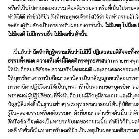
หรือที่เป็นไปตามคลองธรรม คือคติธรรมดา หรือที่เป็นไปตามค
ทำดีได้ดี ทำชั่วได้ชั่ว ดังที่พระพุทธเจ้าตรัสไว้ว่า จักทำกรรมอันใดไ
จะต้องผู้รับ ต้องเป็นทายาทรับผลของกรรมนั้น
ไม่มีเหตุ ไม่มีผล
ไม่มีผลดี ไม่มีกรรมชั่ว ไม่มีผลชั่ว ดั่งนั้น
เป็นอันว่า
นัตถิกทิฏฐิความเห็นว่าไม่มีนี้ ปฏิเสธสมมติสัจจะทั
ธรรมทั้งหมด ความเห็นดั่งนี้ผิดคติทางพุทธศาสนา
เพราะทางพุท
ให้นับถือสมมติสัจจะ ความจริงโดยสมมติ และสอนคลองธรรมค
ให้บุตรธิดาเคารพนับถือมารดาบิดา เป็นกตัญญูกตเวทีต่อมารด
มารดาบิดาปฏิบัติตนให้เป็นบุพพการี เป็นพรหมของบุตรธิดา ส
พราหมณ์ผู้ปฏิบัติชอบที่พึงนับถือ เช่นมีภิกษุมีสามเณร และมีบุคค
บัญญัติแต่งตั้งในฐานะต่างๆ พระพุทธศาสนาสอนให้ปฏิบัติตาม
รู้ในคลองธรรมหรือคติธรรมดา ดังที่ยกมากล่าวข้างต้นนั้น ว่าจ
ดีหรือชั่ว ก็จะต้องเป็นทายาทรับผลของกรรมนั้น ทำดีไว้ก็รับผล
ผลดี ทำชั่วก็เป็นทายาทรับผลที่ชั่ว เป็นเหตุเป็นผลตามคติธรรมด