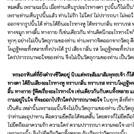
หมดสิ้น เพราะฉะนั้น เมื่อท่านเห็นรูปอะไรทางตา รูปนั้นก็ไม่เป
เพราะท่านเห็นรูปนั้นแล้ว ท่านไม่รัก ไม่ใคร่ ไม่ปรารถนา ไม่พ
ออกจากรูปนั้นได้ ท่านได้ยินอะไรทางหู ได้ทราบกลิ่น ทราบร
ทางจมูก ทางลิ้น ทางกาย ก็เช่นเดียวกัน ท่านคิดนึกอะไรทางใจก็
ทุกๆ อย่างไม่เป็นวัตถุกามของท่าน ท่านพรากจิตออกจากวัตถุ คื
โผฏฐัพพะทั้งหลายทั้งปวงได้ รูป เสียง กลิ่น รส โผฏฐัพพะทั้งปวงนั้
ใคร่ปรารถนาพอใจของท่าน จึงไม่เป็นวัตถุกามของท่าน เป็นวัต
พระอรหันต์ที่ยังดำรงชีวิตอยู่ นับแต่พระสัมมาสัมพุทธเจ้า ก็ไ
ทางตา ได้ยินเสียงอะไรทางหู ทราบกลิ่น ทราบรส ทราบโผฏฐัพ
ลิ้น ทางกาย รู้คิดเรื่องอะไรทางใจ เช่นเดียวกันกับคนทั้งหลาย แต่
กามอยู่ในใจ ที่จะออกไปรักใคร่ปรารถนาพอใจ
ในทุกๆ สิ่งที่ท่
เป็นต้น เหล่านั้นเพราะฉะนั้นจึงไม่เป็นวัตถุกามของท่าน เป็นวัตถุเ
ว่าท่านละอุปาทาน คือความยึดถือได้หมดสิ้น โดยตรงก็ไม่ยึดถือ
ไม่ยึดถือเอาความรัก ความใคร่ ความปรารถนา ความพอใจ เอาไ
เพราะฉะนั้น จึงไม่ยึดถือวัตถุทั้งหลาย อันเรียกว่าวัตถุกามนั้น