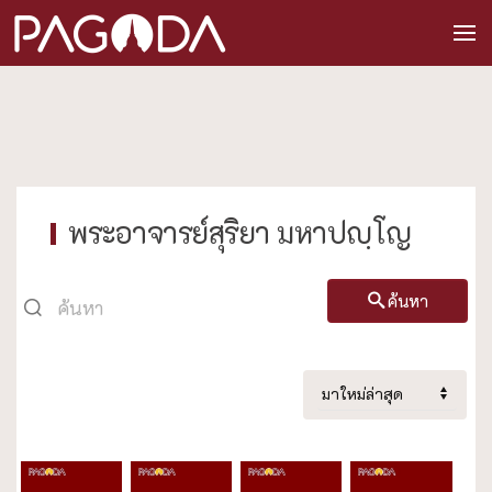
พระอาจารย์สุริยา มหาปญฺโญ
ค้นหา