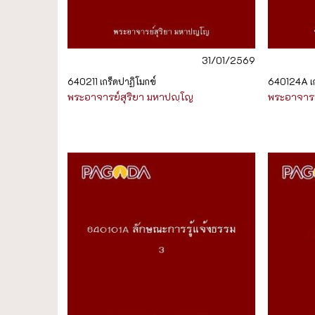
31/01/2569
640211 เกร็ดปาฏิโมกข์
640124A เก
พระอาจารย์สุริยา มหาปญฺโญ
พระอาจารย