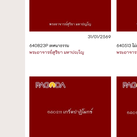
31/01/2569
640823P เทศนาธรรม
640513 ไม่เ
พระอาจารย์สุริยา มหาปญฺโญ
พระอาจารย