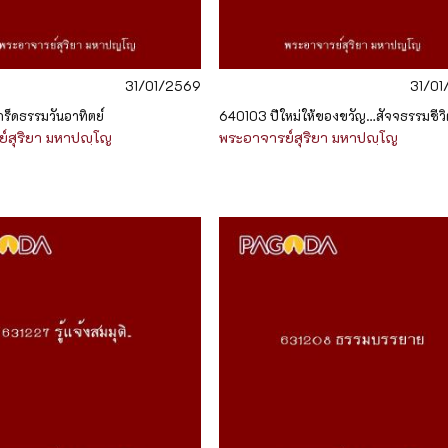
31/01/2569
31/0
ร็ดธรรมวันอาทิตย์
640103 ปีใหม่ให้ของขวัญ…สัจจธรรมชีวิ
์สุริยา มหาปญฺโญ
พระอาจารย์สุริยา มหาปญฺโญ