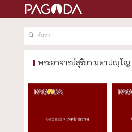
พระอาจารย์สุริยา มหาปญฺโญ