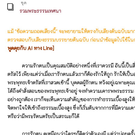
ชุด
รวมพระธรรมเทศนา
แม้ "ข้อความถอดเสียงนี้" จะพยายามให้ตรงกับเสียงต้นฉบับมากที่
ตรวจสอบกับเสียงธรรมบรรยายต้นฉบับ ก่อนนำข้อมูลไปใช้ในก
พูดคุยกับ AI ทาง Line]
ความรักตนเป็นคุณสมบัติอย่างหนึ่งที่เราควรมี อันนี้เป็นสิ่ง
ตรัสไว้ เพียงแต่ว่าเมื่อเรารักตนแล้วเราก็ต้องรักให้ถูก รักให้เป็นอ
พระพุทธเจ้าตรัสที่เราสวดเช้านี้ บุคคลผู้รักตน หวังอยู่เฉพาะคุณเบ
ได้ถึงคำสั่งสอนของพระพุทธเจ้าอยู่ จงทำความเคารพพระธรรม คื
อย่างถูกต้อง เราก็จะเห็นความสำคัญของการทำธรรมเบื้องสูงให้เ
จิตพาใจให้เข้าถึงธรรมะเบื้องสูง ซึ่งก็เริ่มต้นจากการที่มีคว
หรือว่ามีพระรัตนตรัยเป็นสรณะก็ได้
การรักตน ดูเหมือนว่าใครๆก็คิดว่าตัวเองมี แต่ว่าบ่อยครั้