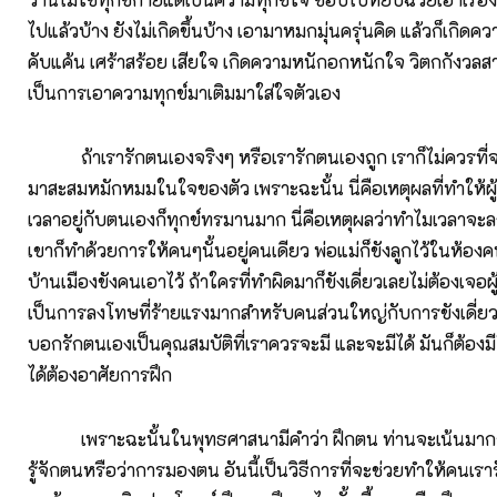
ไปแล้วบ้าง ยังไม่เกิดขึ้นบ้าง เอามาหมกมุ่นครุ่นคิด แล้วก็เกิด
คับแค้น เศร้าสร้อย เสียใจ เกิดความหนักอกหนักใจ วิตกกังวลสา
เป็นการเอาความทุกข์มาเติมมาใส่ใจตัวเอง
ถ้าเรารักตนเองจริงๆ หรือเรารักตนเองถูก เราก็ไม่ควรที่จ
มาสะสมหมักหมมในใจของตัว เพราะฉะนั้น นี่คือเหตุผลที่ทำให้
เวลาอยู่กับตนเองก็ทุกข์ทรมานมาก นี่คือเหตุผลว่าทำไมเวลาจ
เขาก็ทำด้วยการให้คนๆนั้นอยู่คนเดียว พ่อแม่ก็ขังลูกไว้ในห้องค
บ้านเมืองขังคนเอาไว้ ถ้าใครที่ทำผิดมาก็ขังเดี่ยวเลยไม่ต้องเจอผ
เป็นการลงโทษที่ร้ายแรงมากสำหรับคนส่วนใหญ่กับการขังเดี่ยว
บอกรักตนเองเป็นคุณสมบัติที่เราควรจะมี และจะมีได้ มันก็ต้องมีใ
ได้ต้องอาศัยการฝึก
เพราะฉะนั้นในพุทธศาสนามีคำว่า ฝึกตน ท่านจะเน้นมาก
รู้จักตนหรือว่าการมองตน อันนี้เป็นวิธีการที่จะช่วยทำให้คนเรา