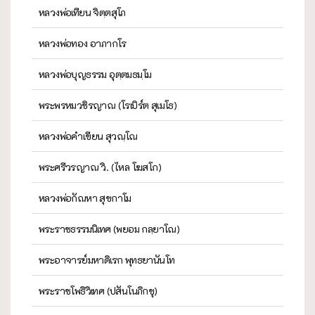
หลวงพ่อเทียน จิตฺตสุโภ
หลวงพ่อทอง อาภากโร
หลวงพ่อบุญธรรม อุตฺตมธมฺโม
พระพรหมวชิรญาณ (โรเบิร์ต สุเมโธ)
หลวงพ่อคำเขียน สุวณฺโณ
พระศรีวรญาณ วิ. (ไหล โฆสโก)
หลวงพ่อกัณหา สุขกาโม
พระราชธรรมนิเทศ (พยอม กลฺยาโณ)
พระอาจารย์มหาดิเรก พุทธยานันโท
พระราชโพธิวิเทศ (ปสันโนภิกขุ)