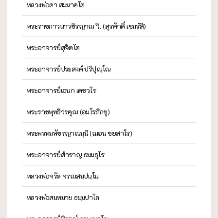
หลวงพ่อดา สมฺมาคโต
พระราชภาวนาวชิรญาณ วิ. (สุรศักดิ์ เขมรํสี)
พระอาจารย์สุจิตโต
พระอาจารย์ประสงค์ ปริปุณฺโณ
พระอาจารย์เอนก เตชวโร
พระราชพุทธิวรคุณ (อมโรภิกขุ)
พระพรหมพัชรญาณมุนี (ฌอน ชยสาโร)
พระอาจารย์สำราญ ธมฺมธุโร
หลวงพ่อจรัล จรณสมฺปนฺโน
หลวงพ่อสมหมาย ธมฺมปาโล