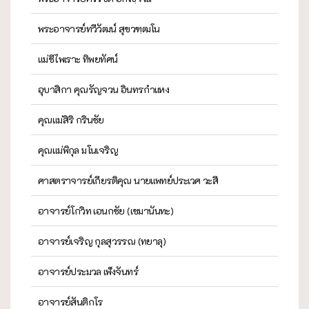
พระอาจารย์ทวีวัฒน์ สุขวฑฺฒโน
แม่ชีไพเราะ ทิพยทัศน์
อุบาสิกา คุณรัญจวน อินทรกำแหง
คุณแม่สิริ กรินชัย
คุณแม่พิกุล มโนเจริญ
ศาสตราจารย์เกียรติคุณ นายแพทย์ประเวศ วะสี
อาจารย์โกวิท เอนกชัย (เขมานันทะ)
อาจารย์เจริญ กุลสุวรรณ (ทยาลุ)
อาจารย์ประมวล เพ็งจันทร์
อาจารย์สันติกโร