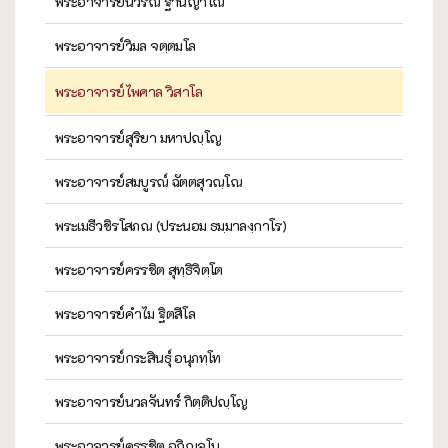
พระอาจารย์นิวรณ์ ฐานญาโณ
พระอาจารย์วิมล จตฺตมโล
พระอาจารย์ไพศาล วิสาโล
พระอาจารย์สุริยา มหาปญฺโญ
พระอาจารย์สมบูรณ์ ฉัตตสุวณฺโณ
พระเมธีวชิรโสภณ (ประนอม ธมฺมาลงฺกาโร)
พระอาจารย์ครรชิต สุทฺธิจิตฺโต
พระอาจารย์คำไม ฐิตสีโล
พระอาจารย์กระสินธุ์ อนุภทฺโท
พระอาจารย์นวลจันทร์ กิตฺติปญฺโญ
พระอาจารย์ครรชิต อกิญฺจโน