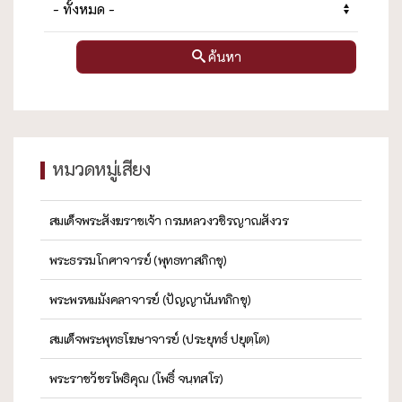
ค้นหา
หมวดหมู่เสียง
สมเด็จพระสังฆราชเจ้า กรมหลวงวชิรญาณสังวร
พระธรรมโกศาจารย์ (พุทธทาสภิกขุ)
พระพรหมมังคลาจารย์ (ปัญญานันทภิกขุ)
สมเด็จพระพุทธโฆษาจารย์ (ประยุทธ์ ปยุตฺโต)
พระราชวัชรโพธิคุณ (โพธิ์ จนฺทสโร)