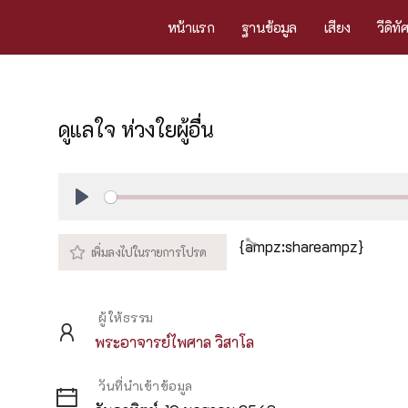
หน้าแรก
ฐานข้อมูล
เสียง
วีดิทั
ดูแลใจ ห่วงใยผู้อื่น
Play
{ampz:shareampz}
ผู้ให้ธรรม
พระอาจารย์ไพศาล วิสาโล
วันที่นำเข้าข้อมูล