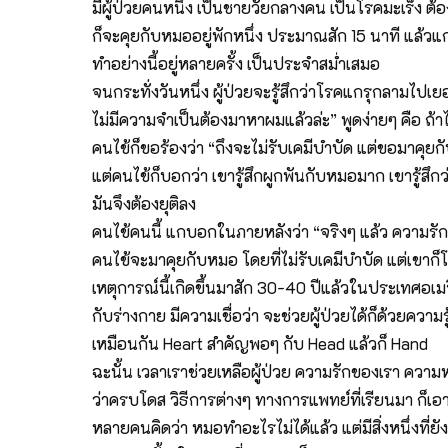
มีผู้ป่วยคนหนึ่ง เป็นชายวัยกลางคน เป็นโรคมะเร็ง ต้
ก็จะคุยกับหมออยู่พักหนึ่ง ประมาณสัก 15 นาที แล้วแ
ทำอย่างนี้อยู่หลายครั้ง เป็นประจำสม่ำเสมอ
จนกระทั่งวันหนึ่ง ผู้ป่วยจะรู้สึกว่าโรคแกรุกลามไป
ไม่มีความจำเป็นต้องมาหาผมแล้วล่ะ” พูดง่ายๆ คือ ถ
คนไข้ก็ขอร้องว่า “ถึงจะไม่รับเคมีบำบัด แต่ขอมาคุยก
แต่คนไข้ก็บอกว่า เขารู้สึกผูกพันกับหมอมาก เขารู้สึ
มันจึงต้องยุติลง
คนไข้คนนี้ แกบอกในภายหลังว่า “จริงๆ แล้ว ความรั
คนไข้จะมาคุยกับหมอ โดยที่ไม่รับเคมีบำบัด แต่เขาก็โ
เหตุการณ์นี้เกิดขึ้นมาสัก 30-40 ปีแล้วในประเทศอเ
กับร่างกาย มีความเชื่อว่า จะช่วยผู้ป่วยได้ก็ด้วยควา
เหมือนกัน Heart สำคัญพอๆ กับ Head แล้วก็ Hand
ฉะนั้น เวลาเราช่วยเหลือผู้ป่วย ความรักของเรา ควา
ว่าครบโดส วิธีการต่างๆ ทางการแพทย์ที่เรียนมา ก็เ
หลายคนคิดว่า หมอทำอะไรไม่ได้แล้ว แต่มีสิ่งหนึ่งที่