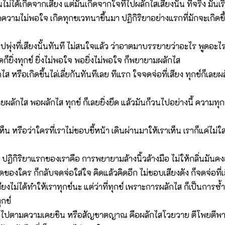
ไม่ได้เกิดจากเสียง แต่มันเกิดจากใจที่ไปผลักไสเสียงนั้น ที่จริง มันเ
กิดความไม่พอใจ เกิดทุกขเวทนาขึ้นมา ปฏิกิริยาอย่างแรกที่มักจะเกิดข
่งที่เสียงนั้นทันที ไม่สนใจแล้ว ว่าอาตมาบรรยายว่าอะไร พูดอะไร แ
ิดก็ยิ่งทุกข์ ยิ่งไม่พอใจ พอยิ่งไม่พอใจ ก็พยายามผลักไส
ือเกิดขึ้นไล่เลี่ยกันทันทีเลย ทีแรก ใจจดจ่อที่เสียง ทุกข์ก็เลยผลักไ
ยผลักไส พอผลักไส ทุกข์ ก็เลยยิ่งยึด แล้วมันก็วนไปอย่างนี้ ความทุกข์ก
็น หรือว่าใครที่เราไม่ชอบขี้หน้า เดินผ่านมาให้เราเห็น เราก็แค่ไม่ใส
ปฏิกิริยาแรกของเราคือ การพยายามล้างนิ้วล้างมือ ไม่ให้กลิ่นมันคงอ
งใคร ก็กลับจดจ่อใส่ใจ คิดแล้วคิดอีก ไม่ชอบเสียงดัง ก็จดจ่อที่เส
สียงไม่ได้ทำให้เราทุกข์นะ แต่ว่าที่ทุกข์ เพราะการผลักไส ก็เป็นการซ้ำ
ุกข์
ำไปตามความเคยชิน หรือสัญชาตญาณ คือผลักไสโวยวาย ตีโพยตีพาย เส