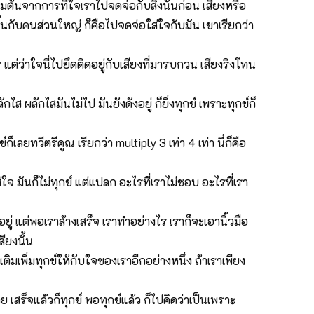
ริ่มต้นจากการที่ใจเราไปจดจ่อกับสิ่งนั้นก่อน เสียงหรือ
ึ้นกับคนส่วนใหญ่ ก็คือไปจดจ่อใส่ใจกับมัน เขาเรียกว่า
ต่ว่าใจนี่ไปยึดติดอยู่กับเสียงที่มารบกวน เสียงริงโทน
ส ผลักไสมันไม่ไป มันยังดังอยู่ ก็ยิ่งทุกข์ เพราะทุกข์ก็
็เลยทวีตรีคูณ เรียกว่า multiply 3 เท่า 4 เท่า นี่ก็คือ
่ใจ มันก็ไม่ทุกข์ แต่แปลก อะไรที่เราไม่ชอบ อะไรที่เรา
ยู่ แต่พอเราล้างเสร็จ เราทำอย่างไร เราก็จะเอานิ้วมือ
ียงนั้น
เติมเพิ่มทุกข์ให้กับใจของเราอีกอย่างหนึ่ง ถ้าเราเพียง
ร็จแล้วก็ทุกข์ พอทุกข์แล้ว ก็ไปคิดว่าเป็นเพราะ