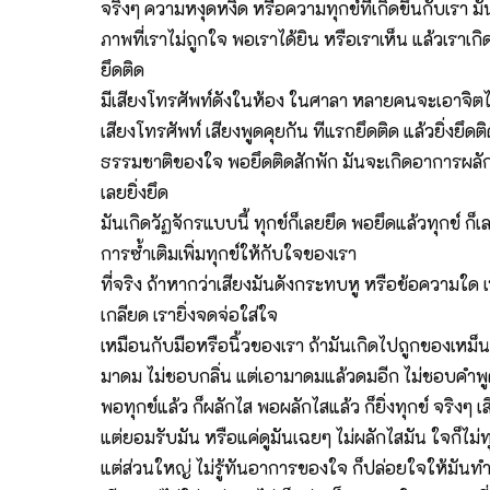
จริงๆ ความหงุดหงิด หรือความทุกข์ที่เกิดขึ้นกับเรา มัน
ภาพที่เราไม่ถูกใจ พอเราได้ยิน หรือเราเห็น แล้วเราเ
ยึดติด
มีเสียงโทรศัพท์ดังในห้อง ในศาลา หลายคนจะเอาจิตไปพุ
เสียงโทรศัพท์ เสียงพูดคุยกัน ทีแรกยึดติด แล้วยิ่งยึดต
ธรรมชาติของใจ พอยึดติดสักพัก มันจะเกิดอาการผลักไส หร
เลยยิ่งยึด
มันเกิดวัฏจักรแบบนี้ ทุกข์ก็เลยยึด พอยึดแล้วทุกข์ ก็เล
การซ้ำเติมเพิ่มทุกข์ให้กับใจของเรา
ที่จริง ถ้าหากว่าเสียงมันดังกระทบหู หรือข้อความใด เห
เกลียด เรายิ่งจดจ่อใส่ใจ
เหมือนกับมือหรือนิ้วของเรา ถ้ามันเกิดไปถูกของเหม็น 
มาดม ไม่ชอบกลิ่น แต่เอามาดมแล้วดมอีก ไม่ชอบคำพูดขอ
พอทุกข์แล้ว ก็ผลักไส พอผลักไสแล้ว ก็ยิ่งทุกข์ จริงๆ เ
แต่ยอมรับมัน หรือแค่ดูมันเฉยๆ ไม่ผลักไสมัน ใจก็ไม่ท
แต่ส่วนใหญ่ ไม่รู้ทันอาการของใจ ก็ปล่อยใจให้มันท