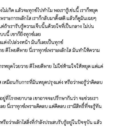
ังไม่เกิด แล้วจะทุกข์ไปทำไม พอเรารู้เช่นนี้ เราก็หยุด
ิด เพราะการผลักไส เราก็กลับมาตั้งสติ แล้วก็ดูมันเฉยๆ
ต่ถ้าเรารับรู้ความเจ็บนั้นด้วยใจที่เป็นกลาง ไม่บ่น
นี้ เขาก็ยิ่งทุกข์เลย
งแต่งไปล่วงหน้า มันก็เลยเป็นทุกข์
าย ตีโพยตีพาย นี่เราทุกข์เพราะผลักไส มันทำให้ความ
การหยุดโวยวาย ตีโพยตีพาย ไม่ใช่ห้ามใจให้หยุด แต่แค่
 เหมือนกับการที่มันหยุดปรุงแต่ง หรือว่าพอรู้ว่าคิดลบ
 อยู่ที่โรงพยาบาล เขาอาจจะปรึกษากันว่า จะช่วยเรา
ี่เราทุกข์เพราะคิดลบ แต่คิดลบ เรามีสิทธิ์ที่จะรู้ทัน
หรือว่าผลักไสสิ่งที่กำลังประสบรับรู้อยู่ในปัจจุบัน แล้ว