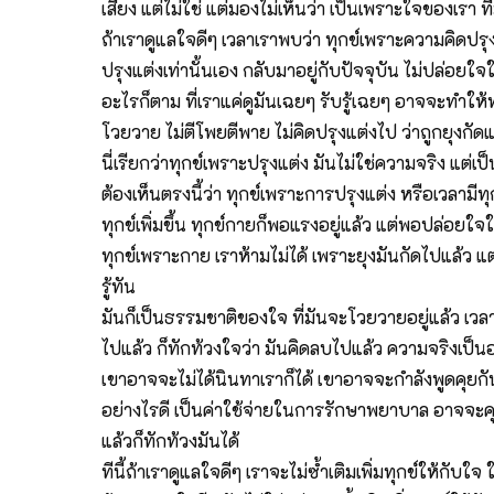
เสียง แต่ไม่ใช่ แต่มองไม่เห็นว่า เป็นเพราะใจของเรา ที
ถ้าเราดูแลใจดีๆ เวลาเราพบว่า ทุกข์เพราะความคิดปรุงแต่ง
ปรุงแต่งเท่านั้นเอง กลับมาอยู่กับปัจจุบัน ไม่ปล่อยใจใ
อะไรก็ตาม ที่เราแค่ดูมันเฉยๆ รับรู้เฉยๆ อาจจะทำให้ทุก
โวยวาย ไม่ตีโพยตีพาย ไม่คิดปรุงแต่งไป ว่าถูกยุงกัดแ
นี่เรียกว่าทุกข์เพราะปรุงแต่ง มันไม่ใช่ความจริง แต่เป
ต้องเห็นตรงนี้ว่า ทุกข์เพราะการปรุงแต่ง หรือเวลาม
ทุกข์เพิ่มขึ้น ทุกข์กายก็พอแรงอยู่แล้ว แต่พอปล่อยใจ
ทุกข์เพราะกาย เราห้ามไม่ได้ เพราะยุงมันกัดไปแล้ว 
รู้ทัน
มันก็เป็นธรรมชาติของใจ ที่มันจะโวยวายอยู่แล้ว เวลา
ไปแล้ว ก็ทักท้วงใจว่า มันคิดลบไปแล้ว ความจริงเป็นอย่
เขาอาจจะไม่ได้นินทาเราก็ได้ เขาอาจจะกำลังพูดคุยก
อย่างไรดี เป็นค่าใช้จ่ายในการรักษาพยาบาล อาจจะคุยกั
แล้วก็ทักท้วงมันได้
ทีนี้ถ้าเราดูแลใจดีๆ เราจะไม่ซ้ำเติมเพิ่มทุกข์ให้กับใจ