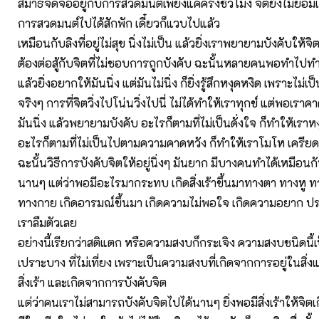
สมาธิจดจ่ออยู่กับการสวดมนต์เพียงแค่ครึ่งชั่วโมง จิตยังไม่ยอมเ
การสวดมนต์ไปได้สักพัก เดี๋ยวก็แวบไปแล้ว
เหมือนกับลิงที่อยู่ไม่สุข นิ่งไม่เป็น แล้วยิ่งเราพยายามบังคับให้จิตนิ
ต้องต่อสู้กับจิตที่ไม่ชอบการถูกบังคับ ฉะนั้นหลายคนพอทำไปท
แล้วยิ่งอยากให้มันนิ่ง แต่มันไม่นิ่ง ก็ยิ่งรู้สึกหงุดหงิด เพราะไม่เป็
จริงๆ การที่จิตวิ่งไปโน่นวิ่งไปนี่ ไม่ได้ทำให้เราทุกข์ แต่พอเรา
มันนิ่ง แล้วพยายามบังคับ อะไรก็ตามที่ไม่เป็นดั่งใจ ก็ทำให้เราหงุ
อะไรก็ตามที่ไม่เป็นไปตามความคาดหวัง ก็ทำให้เราโมโห เครียด
ฉะนั้นวิธีการบังคับจิตให้อยู่นิ่งๆ มันยาก มีบางคนทำได้เหมือ
นานๆ แต่ว่าพอมีอะไรมากระทบ เกิดสิ่งเร้าขึ้นมาทางตา ทางหู ท
ทางกาย เกิดอารมณ์ขึ้นมา เกิดความไม่พอใจ เกิดความอยาก ปร
เราลืมตัวเลย
อย่างนี้เรียกว่าสติแตก หรือความสงบก็กระเจิง ความสงบชนิดนี้
เปราะบาง ที่ไม่เที่ยง เพราะเป็นความสงบที่เกิดจากการอยู่ในสิ่งแ
สิ่งเร้า และเกิดจากการบังคับจิต
แต่ว่าคนเราไม่สามารถบังคับจิตไปได้นานๆ ยิ่งพอมีสิ่งเร้าให้จิต