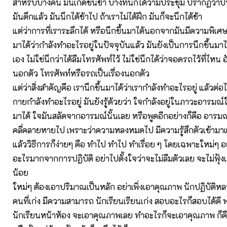
สำหรับบางคน มันเกิดขึ้นช้า บางทีนึกได้ว่ามีประชุม ปรากฏว่าประ
มันดึกแล้ว มันนึกได้ช้าไป ถ้าเราไม่ได้ฝึก มันก็จะนึกได้ช้า
แต่ว่าการที่เราระลึกได้ หรือนึกขึ้นมาได้นอกจากมันมีความพิเศษตร
มาได้ว่ากำลังทำอะไรอยู่ในปัจจุบันแล้ว มันยังเป็นการนึกขึ้นมาได้
เอง ไม่ใช่นึกว่าได้ลืมโทรศัพท์ไว้ ไม่ใช่นึกได้ว่าจอดรถไว้ที่ไหน อั
นอกตัว โทรศัพท์หรือรถเป็นเรื่องนอกตัว
แต่ว่าสิ่งสำคัญคือ เรานึกขึ้นมาได้ว่าเรากำลังทำอะไรอยู่ แล้วต่อไป
กายกำลังทำอะไรอยู่ มันยังรู้ด้วยว่า ใจกำลังอยู่ในภาวะอารมณ์
มาได้ ใจมันสลัดจากอารมณ์นั้นเลย หรือพูดอีกอย่างก็คือ อารมณ
คลี่คลายหายไป เพราะว่าความหลงหมดไป มีความรู้สึกตัวเข้ามาแ
แล้ววิธีการก็ง่ายๆ คือ ทำไป ทำไป ทำเรื่อย ๆ โดยเฉพาะใหม่ๆ อ
อะไรมากจากการปฏิบัติ อย่าไปตั้งใจว่าจะไม่ลืมตัวเลย จะไม่ฟุ้งเ
น้อย
ใหม่ๆ ต้องเอาปริมาณเป็นหลัก อย่าเพิ่งเอาคุณภาพ นักปฏิบัต
คนที่เก่ง มีความสามารถ นักเรียนเรียนเก่ง สอบอะไรก็สอบได้ดี พว
นักเรียนหน้าห้อง จะเอาคุณภาพเลย ทำอะไรก็จะเอาคุณภาพ ก็คือว