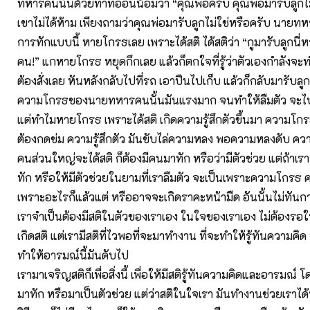
ทหารคนนั้นด้วยท่าทีอ่อนน้อมว่า “คุณพ่อครับ คุณพ่อมารับลูกไม
เขาไม่ได้ห้าม เพียงถามว่าคุณพ่อมารับลูกไม่ใช่หรือครับ นายท
การทักแบบนี้ หายโกรธเลย เพราะได้สติ ได้สติว่า “กูมารับลูกนี่หว่
คน!” แกหายโกรธ หยุดกึกเลย แล้วก็ตกใจที่รู้ว่าตัวเองกำลังจ
ต้องสั่งเลย หันหลังกลับไปที่รถ เอาปืนไปเก็บ แล้วก็กลับมารับลูก
ความโกรธของนายทหารคนนั้นมันแรงมาก จนทำให้ลืมตัว จะไปย
แต่ทำไมหายโกรธ เพราะได้สติ เกิดความรู้สึกตัวขึ้นมา ความโก
ต้องกดข่ม ความรู้สึกตัว มันขับไล่ความหลง พอความหลงดับ คว
คนส่วนใหญ่จะได้สติ ก็ต้องมีคนมาทัก หรือว่ามีตัวช่วย แต่ถ้าเ
ทัก หรือให้มีตัวช่วยในยามที่เราลืมตัว จะเป็นเพราะความโกรธ
เพราะอะไรก็แล้วแต่ หรืออาจจะเกิดราคะหน้ามืด อันนั้นไม่ทันก
เราจำเป็นต้องมีสติในตัวของเราเอง ในใจของเราเอง ไม่ต้องรอ
เกิดสติ แต่เรามีสติที่ไวพอที่จะมาทำงาน ที่จะทำให้รู้ทันความคิด
ทำให้อารมณ์นี้มันดับไป
เรามาเจริญสติก็เพื่อสิ่งนี้ เพื่อให้มีสติรู้ทันความคิดและอารมณ์ โ
มาทัก หรือมาเป็นตัวช่วย แต่ว่าสติในใจเรา มันทำงานช่วยเราได