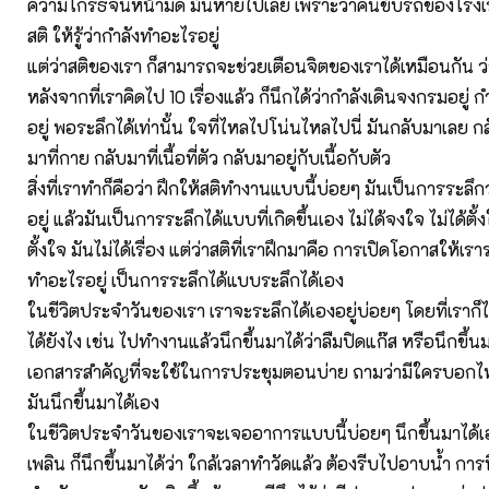
ความโกรธจนหน้ามืด มันหายไปเลย เพราะว่าคนขับรถของโรงเร
สติ ให้รู้ว่ากำลังทำอะไรอยู่
แต่ว่าสติของเรา ก็สามารถจะช่วยเตือนจิตของเราได้เหมือนกัน ว
หลังจากที่เราคิดไป 10 เรื่องแล้ว ก็นึกได้ว่ากำลังเดินจงกรมอยู่ 
อยู่ พอระลึกได้เท่านั้น ใจที่ไหลไปโน่นไหลไปนี่ มันกลับมาเลย ก
มาที่กาย กลับมาที่เนื้อที่ตัว กลับมาอยู่กับเนื้อกับตัว
สิ่งที่เราทำก็คือว่า ฝึกให้สติทำงานแบบนี้บ่อยๆ มันเป็นการระลึ
อยู่ แล้วมันเป็นการระลึกได้แบบที่เกิดขึ้นเอง ไม่ได้จงใจ ไม่ได้ตั
ตั้งใจ มันไม่ได้เรื่อง แต่ว่าสติที่เราฝึกมาคือ การเปิดโอกาสให้เรา
ทำอะไรอยู่ เป็นการระลึกได้แบบระลึกได้เอง
ในชีวิตประจำวันของเรา เราจะระลึกได้เองอยู่บ่อยๆ โดยที่เราก็ไม่
ได้ยังไง เช่น ไปทำงานแล้วนึกขึ้นมาได้ว่าลืมปิดแก๊ส หรือนึกขึ้นม
เอกสารสำคัญที่จะใช้ในการประชุมตอนบ่าย ถามว่ามีใครบอกไ
มันนึกขึ้นมาได้เอง
ในชีวิตประจำวันของเราจะเจออาการแบบนี้บ่อยๆ นึกขึ้นมาได้เอ
เพลิน ก็นึกขึ้นมาได้ว่า ใกล้เวลาทำวัดแล้ว ต้องรีบไปอาบน้ำ การ