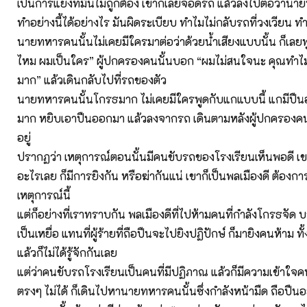
เป็นการแย่งที่มันไม่ถูกต้อง เขาก็เลยจอดรถ แล้วลงไปต่อว่านา
ทำอย่างนี้ได้อย่างไร มันผิดระเบียบ ทำไมไม่กลับรถที่วงเวียน ทำ
นายทหารคนนั้นไม่เคยมีใครมาต่อว่าด้วยน้ำเสียงแบบนั้น ก็เลยพูด
ไหม ผมเป็นใคร” ผู้ปกครองคนนั้นบอก “ผมไม่สนใจนะ คุณทำไม่ถ
มาก” แล้วเดินกลับไปที่รถของตัว
นายทหารคนนั้นโกรธมาก ไม่เคยมีใครพูดกับแกแบบนี้ แกมีปืน
มาก หยิบเอาปืนออกมา แล้วลงจากรถ เดินตามหลังผู้ปกครองคนน
อยู่
ปรากฏว่า เหตุการณ์ตอนนั้นมีคนขับรถของโรงเรียนเห็นพอดี เขารู
อะไรเลย ก็มีการยิงกัน หรือฆ่ากันแน่ เขาก็เป็นพลเมืองดี ต้องการ
เหตุการณ์นี้
แต่ก็อย่างที่เราทราบกัน พลเมืองดีที่ไปห้ามคนที่กำลังโกรธจัด 
เป็นเหยื่อ แทนที่ผู้ร้ายที่ถือปืนจะไปยิงปฏิปักษ์ ก็มายิงคนห้าม ทั้
แล้วก็ไม่ได้รู้จักกันเลย
แต่ว่าคนขับรถโรงเรียนเป็นคนที่มีปฏิภาณ แล้วก็มีความเข้าใจคน 
ตรงๆ ไม่ได้ ก็เดินไปหานายทหารคนนั้นซึ่งกำลังหน้ามืด ถือปืนอย