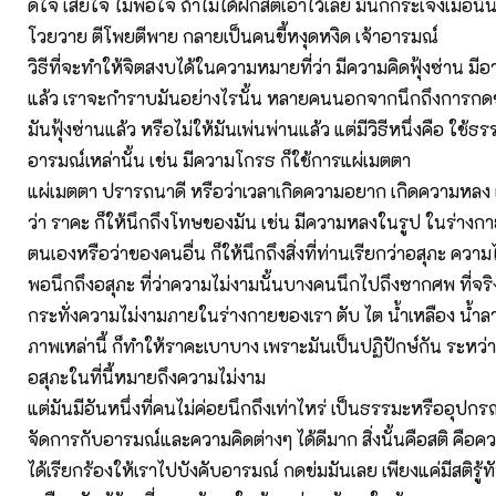
ดีใจ เสียใจ ไม่พอใจ ถ้าไม่ได้ฝึกสติเอาไว้เลย มันก็กระเจิงเมื่อนั
โวยวาย ตีโพยตีพาย กลายเป็นคนขี้หงุดหงิด เจ้าอารมณ์
วิธีที่จะทำให้จิตสงบได้ในความหมายที่ว่า มีความคิดฟุ้งซ่าน มีอ
แล้ว เราจะกำราบมันอย่างไรนั้น หลายคนนอกจากนึกถึงการกดข่ม
มันฟุ้งซ่านแล้ว หรือไม่ให้มันเพ่นพ่านแล้ว แต่มีวิธีหนึ่งคือ ใช้ธ
อารมณ์เหล่านั้น เช่น มีความโกรธ ก็ใช้การแผ่เมตตา
แผ่เมตตา ปรารถนาดี หรือว่าเวลาเกิดความอยาก เกิดความหลง เกิด
ว่า ราคะ ก็ให้นึกถึงโทษของมัน เช่น มีความหลงในรูป ในร่างกา
ตนเองหรือว่าของคนอื่น ก็ให้นึกถึงสิ่งที่ท่านเรียกว่าอสุภะ ความ
พอนึกถึงอสุภะ ที่ว่าความไม่งามนั้นบางคนนึกไปถึงซากศพ ที่จริงก
กระทั่งความไม่งามภายในร่างกายของเรา ตับ ไต น้ำเหลือง น้ำ
ภาพเหล่านี้ ก็ทำให้ราคะเบาบาง เพราะมันเป็นปฏิปักษ์กัน ระหว
อสุภะในที่นี้หมายถึงความไม่งาม
แต่มันมีอันหนึ่งที่คนไม่ค่อยนึกถึงเท่าไหร่ เป็นธรรมะหรืออุปกร
จัดการกับอารมณ์และความคิดต่างๆ ได้ดีมาก สิ่งนั้นคือสติ คือความร
ได้เรียกร้องให้เราไปบังคับอารมณ์ กดข่มมันเลย เพียงแค่มีสติรู้ท