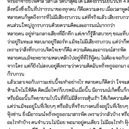
พระอาจารย์ไพศาล วิสาโล วัดป่าสุคะโต แสดงธรรมเย็นวันที่ 4
สิ่งหนึ่งซึ่งเป็นที่ปรารถนาของทุกคน ก็คือความสงบ เมื่อเวลาพ
หลายคนก็พูดถึงการที่ไม่มีเสียงรบกวน แต่ที่จริงแล้ว เสียงรบกวน
คนส่วนใหญ่ถูกรบกวนด้วยความคิดและอารมณ์มากกว่า
หลายคน อยู่ท่ามกลางเสียงที่อึกทึก แต่เขาก็รู้สึกสบายๆ ขณะที่บ
ว่าอยู่ริมทะเล หลบมาอยู่รีสอร์ท แม้จะไม่มีเสียงรบกวน แต่ว่าก
เพราะว่าสิ่งที่รบกวนจิตใจเขาก็คือ ความคิดและอารมณ์สารพัด
หลายคนแม้จะพยายามหลบหลีกไปอยู่ที่ที่ไร้ผู้คน ไม่ต้องเจอกั
จากใคร แต่ก็ยังไม่สงบอยู่ดีเพราะว่าความคิดมันพรั่งพรูออกม
ก็รบกวน
แล้วเวลาเจอกับภาวะเช่นนี้จะทำอย่างไร หลายคนก็คิดว่า ใจจะส
ห้ามใจไม่ให้คิด คิดเมื่อไหร่ก็เบรคมันเมื่อนั้น มีอารมณ์เกิดขึ้นก
หรือมิฉะนั้นก็พยายามไปในที่ที่ไม่มีสิ่งกระตุ้นเร้า ให้เกิดความ
แต่ว่าแม้จะอยู่ในที่เงียบๆ หรืออันที่จริงบางคนยิ่งอยู่ในที่เงียบๆ 
ฟุ้งซ่าน ยิ่งมีอารมณ์พรั่งพรูออกมาสารพัด เพราะว่ากลัวบ้าง หรือ
อะไรทำบ้าง คนจำนวนไม่น้อย พอมาอยู่คนเดียว ไม่มีอะไรทำ ฟุ