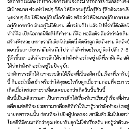
วิธีการก็ไม่มีอะไร เราก็ใช้การเดินจงกรม หรือการยกมือสร้างจ
มีเป้าหมาย ช่วงทำใหม่ๆ ก็คือ ให้มีความรู้เนื้อรู้ตัว รู้สึกตัวเวลาเด
พูดง่ายๆ คือ ให้ใจอยู่กับเนื้อกับตัว หรือว่าให้ใจมาอยู่กับกาย แต
อยู่กับกายนัก มันอยู่ไม่ได้นาน เดี๋ยวมันก็ไปแล้ว ไปที่ว่านี้คือคิดโน่
ทำก็คือ เปิดโอกาสให้สติได้ทำงาน ก็คือ พอลืมตัว ลืมว่ากำลังเดิน
สร้างจังหวะ เพราะว่ามันคิดโน่นคิดนี่ คิดถึงลูก คิดถึงงาน คิดถึงบ
ตอนนั้นเราเรียกว่าลืมตัว ลืมไปว่ากำลังทำอะไรอยู่ คิดไปสัก 7-8 เ
รู้ตัวขึ้นมา แล้วก็จะระลึกได้ว่ากำลังทำอะไรอยู่ สติที่เราฝึกคือ สต
ได้ว่ากำลังทำอะไรอยู่ในปัจจุบัน
ปกติการระลึกได้ เราจะระลึกได้เรื่องที่เป็นอดีต เป็นเรื่องที่เรารับร
นี้ กินอะไรมื้อเช้า หรือว่าได้คุยอะไรกับลูกเมื่อวานก่อนที่จะมา ระ
เกิดเมื่อไหร่เพราะว่าเพื่อนเคยบอกว่าเกิดวันนั้นวันนี้
อันนี้เป็นสติธรรมดา เป็นการระลึกได้เรื่องที่เราเรียนรู้ เรื่องที่ผ
อดีต แต่สติที่จะช่วยเรามากคือสติที่ทำให้เรารู้ว่ากำลังทำอะไรอยู่
นายทหารคนนั้น ก่อนที่จะไปยิงผู้ปกครอง เขาลืมตัว ลืมไปเลยว่
โชคดีที่มีคนมาทักว่าคุณพ่อมารับลูกไม่ใช่หรือครับ พอรู้ว่าตัวเ