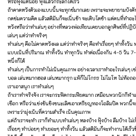
หรือฟุ้งแต่น้อย ฟุ้งแล้วก็ระลึกได้เร็ว
ถ้าคาดหวังตัวเองแบบนั้นจะทุกข์มากเลย เพราะจะพยายามบังค
กดข่มความคิด แล้วสติมันก็จะเนิ่นช้า จะเติบโตช้า แต่คนที่ทำอ
หวังหรือว่าทำเล่นๆ อย่างที่หลวงพ่อเทียนเคยบอกลูกศิษย์ที่ปฏิบั
เล่นๆ แต่ว่าทำจริงๆ
ทำเล่นๆ คือไม่คาดหวังผล แต่ว่าทำจริงๆ คือทำเรื่อยๆ ทำทั้งวัน
แบบเน้นที่ปริมาณ ทำทั้งวัน ทำทุกวัน ทำต่อเนื่องกัน 4-5 วัน 7-
หนึ่งก็ได้
ทำเล่นๆ เป็นการทำไม่เน้นคุณภาพ อย่างเวลาเราทำอะไรเล่นๆ เช่
บอล เล่นหมากฮอส เล่นหมากรุก แพ้ก็ไม่โกรธ ไม่โมโห ไม่ท้อถอย
เราเอาสนุก เราทำเล่นๆ
ถ้าเราทำจริงจัง เราจะกระฟัดกระเฟียดมาก เหมือนพวกนักกีฬา
เชือก หรือว่าแข่งขันชิงชนะเลิศเอาเหรียญทองโอลิมปิค พวกนี้
เพราะว่ามุ่งเน้นที่ความสำเร็จ เน้นคุณภาพ
แต่ถ้าเราจะทำ เราก็ทำแบบทำเล่นๆ หลงบ้าง ฟุ้งบ้าง ลืมบ้าง ไม่เ
เรื่อยๆ ทำบ่อยๆ ทำเยอะๆ ทำทั้งวัน แล้วสติมันก็จะทำงานได้เร็วขึ้