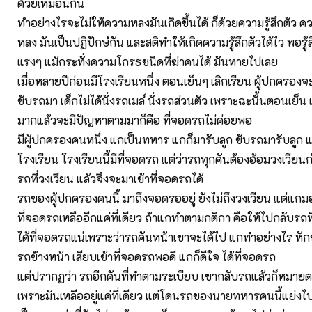
ด้วยเหมือนกัน
ทำอย่างไรจะไม่ให้ความหลงมันเกิดขึ้นได้ ก็ด้วยความรู้สึกตัว ค
หลง มันเป็นปฏิปักษ์กัน และสติทำให้เกิดความรู้สึกตัวได้ไว พอรู้
แรงๆ แม้กระทั่งความโกรธชนิดที่ฆ่าคนได้ มันหายไปเลย
เมื่อหลายปีก่อนมีโรงเรียนหนึ่ง ตอนเย็นๆ เลิกเรียน ผู้ปกครอง
ขับรถมา เด็กไม่ได้นั่งรถเมล์ นั่งรถส่วนตัว เพราะฉะนั้นตอนเย็น 
มากแล้วจะมีปัญหาตามมาก็คือ ที่จอดรถไม่ค่อยพอ
มีผู้ปกครองคนหนึ่ง แกเป็นทหาร แกก็มารับลูก ขับรถมารับลูก แ
โรงเรียน โรงเรียนนี้มีที่จอดรถ แต่ว่ารถทุกคันต้องอ้อมวงเวียนก
รถที่วงเวียน แล้วจึงจะมาเข้าที่จอดรถได้
รถของผู้ปกครองคนนี้ มาถึงจอดรออยู่ ยังไม่ถึงวงเวียน แต่แก
ที่จอดรถเหลืออีกแค่ที่เดียว ถ้าแกทำตามกติกา คือให้ไปกลับรถที
ได้ที่จอดรถแน่เพราะว่ารถคันหน้าเขาจะได้ไป แกทำอย่างไร หัก
รถข้างหน้า เสียบเข้าที่จอดรถพอดี แกก็ดีใจ ได้ที่จอดรถ
แต่ปรากฏว่า รถอีกคันที่ทำตามระเบียบ เขากลับรถแล้วก็หมายต
เพราะมันเหลืออยู่แค่ที่เดียว แต่โดนรถของนายทหารคนนี้แย่งไป