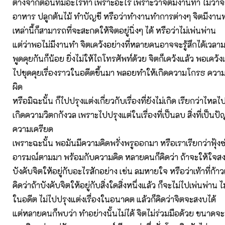
ต่างจากตอนที่มีอะไรทำ เพราะอะไร เพราะว่าจิตมีงานทำ ไม่ว่า
อาหาร ปลูกต้นไม้ ทำบัญชี หรือว่าทำงานทำการต่างๆ จิตมีงา
เหล่านี้ก็สามารถที่จะสะกดให้จิตอยู่นิ่งๆ ได้ หรือว่าไม่เพ่นพ่าน
แต่ว่าพอไม่มีงานทำ จิตเคว้งอย่างที่หลายคนอาจจะรู้สึกได้เวลามาท
พูดคุยกันก็น้อย ยิ่งไม่ให้ไถโทรศัพท์ด้วย จิตก็เคว้งแล้ว พอเคว้งแ
ไปขุดคุยเรื่องราวในอดีตขึ้นมา พลอยทำให้เกิดความโกรธ ความเ
ผิด
หรือมิฉะนั้น ก็ไปปรุงแต่งเกี่ยวกับเรื่องที่ยังไม่เกิด เรียกว่าไห
เกิดความวิตกกังวล เพราะไปปรุงแต่ในเรื่องที่เป็นลบ สิ่งที่เป็นป
ความเครียด
เพราะฉะนั้น พอมันมีความคิดพรั่งพรูออกมา หรือเราเรียกว่าฟุ้งซ่
อารมณ์ตามมา พร้อมกับความคิด หลายคนก็คิดว่า ถ้าจะให้ใจสง
บังคับจิตให้อยู่กับอะไรสักอย่าง เช่น ลมหายใจ หรือว่าเท้าที่ก้าว
คิดว่าถ้าบังคับจิตให้อยู่กับสิ่งใดสิ่งหนึ่งแล้ว ก็จะไม่ไปเพ่นพ่าน ไ
ในอดีต ไม่ไปปรุงแต่งเรื่องในอนาคต แล้วก็คิดว่าจิตจะสงบได้
แต่หลายคนก็พบว่า ทำอย่างนั้นไม่ได้ จิตไม่ร่วมมือด้วย ขนาดจะบ