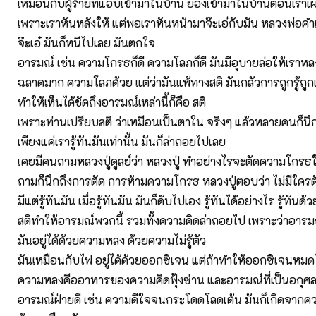
เหมือนกับผู้ร้ายที่แอบเข้ามาในบ้าน ย่องเข้ามาในบ้านตอนเรา
เพราะเราหันหลังให้ แต่พอเราหันหน้ามาจ๊ะเอ๋กับมัน หลวงพ่อคำ
จ๊ะเอ๋ มันก็หนีไปเลย มันตกใจ
อารมณ์ เช่น ความโกรธก็ดี ความโลภก็ดี มันมีอุบายล่อให้เราหล
ฉลาดมาก ความโลภด้วย แต่ว่ามันแพ้ทางสติ มันกลัวการถูกรู้ถูกเ
ทำให้เห็นได้ชัดถึงอารมณ์เหล่านี้ก็คือ สติ
เพราะท่านเปรียบสติ ว่าเหมือนเป็นตาใน จริงๆ แล้วหลายคนก็นึก
เพียงแค่เรารู้ทันมันเท่านั้น มันก็ล่าถอยไปเลย
เคยมีคนถามหลวงปู่ดูลย์ว่า หลวงปู่ ทำอย่างไรจะตัดความโกรธให
ถามก็นึกถึงการตัด การห้ามความโกรธ หลวงปู่ตอบว่า ไม่มีใคร
มีแต่รู้ทันมัน เมื่อรู้ทันมัน มันก็ดับไปเอง รู้ทันได้อย่างไร รู้ทันด้ว
สติทำให้อารมณ์พวกนี้ รวมทั้งความคิดล่าถอยไป เพราะว่าอาร
มันอยู่ได้ด้วยความหลง ด้วยความไม่รู้ตัว
มันเหมือนกับไฟ อยู่ได้ด้วยออกซิเจน แต่ถ้าทำให้ออกซิเจนหมด
ความหลงคืออาหารของความคิดฟุ้งซ่าน และอารมณ์ที่เป็นอกุศล ที
อารมณ์ฝ่ายดี เช่น ความดีใจจนกระโดดโลดเต้น มันก็เกิดจากคว