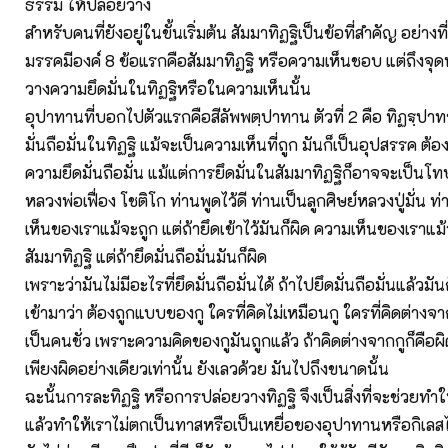
ธรรม ให้ปล่อยวาง
สำหรับคนที่ยังอยู่ในขั้นเริ่มต้น สัมมาทิฏฐิเป็นข้อที่สำคัญ อย่างที่
มรรคมีองค์ 8 ข้อแรกคือสัมมาทิฏฐิ หรือความเห็นชอบ แต่ถึงจุดห
วางความยึดมั่นในทิฏฐิหรือในความเห็นนั้น
อุปาทานที่บอกไปตัวแรกคือสีลัพพตฺปาทาน ตัวที่ 2 คือ ทิฏฐฺปา
มั่นถือมั่นในทิฏฐิ แม้จะเป็นความเห็นที่ถูก มันก็เป็นอุปสรรค ต้
ความยึดมั่นถือมั่น แม้แต่การยึดมั่นในสัมมาทิฏฐิก็อาจจะเป็นโท
หลวงพ่อเฟื่อง โชติโก ท่านพูดไว้ดี ท่านเป็นลูกศิษย์หลวงปู่มั่น 
เห็นของเราแม้จะถูก แต่ถ้ายึดเข้าไว้มันก็ผิด ความเห็นของเราแม
สัมมาทิฏฐิ แต่ถ้ายึดมั่นถือมั่นมันก็ผิด
เพราะว่ามันไม่มีอะไรที่ยึดมั่นถือมั่นได้ ถ้าไปยึดมั่นถือมั่นแล้วมัน
เข้ามาว่า ต้องถูกแบบของกู ใครที่คิดไม่เหมือนกู ใครที่คิดต่างจาก
เป็นคนชั่ว เพราะความคิดของกูมันถูกแล้ว ถ้าคิดต่างจากกูก็คือผิด
เพียงผิดอย่างเดียวเท่านั้น ยังเลวด้วย มันไปถึงขนาดนั้น
ฉะนั้นการละทิฏฐิ หรือการปล่อยวางทิฏฐิ จึงเป็นสิ่งที่จะช่วยทำ
แล้วทำให้เราไม่ตกเป็นทาสหรือเป็นเหยื่อของอุปาทานหรือกิเลสได้ 