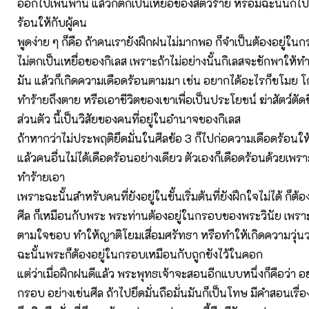
ออกไปเพ่นพ่าน แล้วก็ตกเป็นเหยื่อของสัตว์ร้าย หรือมิฉะนั้นก็
ร้อนให้กับผู้คน
พูดง่าย ๆ ก็คือ ถ้าคนเรายังฝึกฝนไม่มากพอ ก็จำเป็นต้องอยู่ใน
ไม่ตกเป็นเหยื่อของกิเลส เพราะถ้าไม่อย่างนั้นกิเลสจะชักพาใ
มัน แล้วก็เกิดความเดือดร้อนตามมา เช่น อยากได้อะไรก็ขโมย 
ทำร้ายถึงตาย หรือเอาชีวิตของเขาเพื่อเป็นประโยชน์ ฆ่าสัตว์ตัดช
ส่วนตัว นี้เป็นวิสัยของคนที่อยู่ในอำนาจของกิเลส
ถ้าหากว่าไม่ประพฤติยึดมั่นในศีลข้อ 3 ก็ไปก่อความเดือดร้อนให้
แล้วคนอื่นไม่ได้เดือดร้อนอย่างเดียว ตัวเองก็เดือดร้อนด้วยเพรา
ทำร้ายเอา
เพราะฉะนั้นสำหรับคนที่ยังอยู่ในขั้นเริ่มต้นที่ยังฝึกใจไม่ได้ ก็
ศีล ก็เหมือนกับพระ พระท่านต้องอยู่ในกรอบของพระวินัย เพราะ
ตามใจชอบ ทำให้ญาติโยมเสื่อมศรัทธา หรือทำให้เกิดความวุ่นว
ฉะนั้นพระก็ต้องอยู่ในกรอบเหมือนกับถูกขังไว้ในคอก
แต่ว่าเมื่อฝึกฝนดีแล้ว พระพุทธเจ้าจะสอนอีกแบบหนึ่งก็คือว่า อ
กรอบ อย่างเช่นศีล ถ้าไปยึดมั่นถือมั่นมันก็เป็นโทษ มีคำสอนเรื