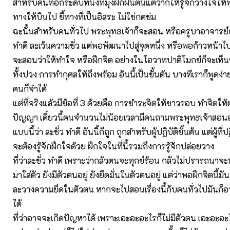
สำหรับคนที่อีกระดับหนึ่งที่มุ่งฝึกฝนตนแต่ว่าก็ให้รู้จักวางใจให้พ
ทางให้บินไป ชี้ทางที่เป็นอิสระ ไม่ใช่กดข่ม
ฉะนั้นสำหรับคนทั่วไป พระพุทธเจ้าก็จะสอน หรือครูบาอาจารย์
ทำดี ละเว้นความชั่ว แต่พอพัฒนาไปสู่จุดหนึ่ง หรือพอก้าวหน้าไป
จะสอนว่าให้ทำใจ หรือฝึกจิต อย่างในโอวาทปาติโมกข์ก็จะเห็
ทั้งปวง การทำกุศลให้ถึงพร้อม อันนี้เป็นขั้นต้น บางทีเราก็พูดง่าย
คนก็จำได้
แต่ที่จริงแล้วมีข้อที่ 3 ด้วยคือ การชำระจิตให้ขาวรอบ ทำจิตให้
ปัญญา เดี๋ยวนี้คนจำนวนไม่น้อยเวลามีคนถามพระพุทธเจ้าสอ
แบบนี้ว่า ละชั่ว ทำดี อันนี้ก็ถูก ถูกสำหรับผู้ปฏิบัติขั้นต้น แต่ผู้ที่ป
จะต้องรู้จักฝึกใจด้วย ฝึกใจในที่นี้รวมถึงการรู้จักปล่อยวาง
ที่ว่าละชั่ว ทำดี เพราะว่ากลัวตนจะทุกข์ร้อน กลัวไม่ปรารถนาจะ
มาใส่ตัว ยังมีตัวตนอยู่ ยังยึดมั่นในตัวตนอยู่ แต่ว่าพอฝึกจิตนี้มัน
ละวางความยึดในตัวตน หากจะไปสอนเรื่องนี้กับคนทั่วไปมันก็
ได้
ที่ว่าอาจจะเกิดปัญหาได้ เพราะเอะอะอะไรก็ไม่มีตัวตน เอะอะอะ