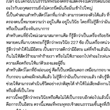
เปล่า ฉันใดก็ฉันนั้นธรรมที่พระองค์ทรงแสดงจึงไม่ควรยึดมั่นถื
อะไรกับอกุศลธรรมยิ่งไม่ควรยึดมั่นถือมั่นเข้าไปใหญ่
นี้เป็นคำสอนสำหรับสัตว์โลกที่แก่กล้า สามารถครองตัวได้แล้ว ที
ครองตนนี้หมายความว่า อยู่ในศีล อยู่ในวินัย โดยที่ไม่รู้สึกว่ามั
หรือเป็นเครื่องพันธนาการ
สำหรับคนที่ยังใหม่เวลามาสมาทานศีล ก็รู้สึกว่าเป็นเครื่องร้อยรั
หลายคนที่มาบวชพระก็รู้สึกว่าพระวินัย 227 ข้อ เป็นเครื่องหน่
รู้สึกว่าทำให้ไม่มีอิสระ เป็นฆราวาสดีกว่ามีอิสระ แต่ที่จริงแล้วม
กันไม่ให้สัตว์ร้ายมาทำร้ายเรา หรือไม่ให้เราออกไปทำอะไรเพ่น
ความเดือดร้อนให้แก่ตัวเองและผู้อื่น
สำหรับสัตว์โลกที่ยังอ่อนอยู่ ศีลก็เป็นเหมือนคอก เหมือนกรอบ พ
กับกรอบ แต่พอฝึกฝนดีแล้ว ไม่รู้สึกว่ามันเป็นกรอบแล้ว กลับรู้สึก
ช่วยให้สามารถดำเนินชีวิตอย่างปกติสุขได้ ทำให้ไม่เสียพลังงานไ
หรือสิ่งที่เป็นโทษ
คราวนี้พอรู้สึกว่าพระวินัยหรือศีลไม่ได้เป็นกรอบอีกต่อไปแล้วนั้
คือการเป็นอิสระ ตรงนี้แหละที่พระพุทธเจ้าสอนธรรมะขั้นสูงที่เร