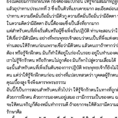
ยังไม่ค่อยมีการฝึกฝนที่ดี ก็ยังต้องละไปก่อน ให้รู้จักมีสัมมาทิฏฐ
แล้วอุปาทานประเภทที่ 3 ซึ่งเป็นตัวที่แยบคายมาก ละเอียดอ่อน
ปาทาน ความยึดมั่นถือมั่นว่ามีตัวกู ความยึดมั่นถือมั่นว่ามีอัตตา
ในความคิดว่ามีอัตตา อันนี้ต้องละซึ่งเป็นสิ่งที่ยากมาก
แต่สำหรับคนที่เพิ่งเริ่มต้นหรือผู้ซึ่งเพิ่งเริ่มปฏิบัติ ท่านจะสอนว่
ให้เชื่อว่ามีตัวมีตน อย่างที่พระพุทธเจ้าสอนว่าตนเป็นที่พึ่งแห่
ท่านสอนให้รักตนก่อนเพราะเชื่อว่ามีตัวตน แล้วคนเราถ้าหากว่า
ต้อง หรือรู้จักฝึกตน มันก็ทำให้อยู่ในร่องในรอย อยู่ในทำนอ
เราไม่รู้จักรักตน หรือรักตนไม่ถูกต้อง มันก็พาไปสู่ความเสื่อมได้
ฉะนั้นสำหรับคนที่เพิ่งเริ่มต้นของการปฏิบัติ พระพุทธเจ้าก็ยังไม่
ตน แต่ว่าให้รู้จักฝึกตนก่อน อย่างที่แปลบทสวดว่า บุคคลผู้รักตน
คุณเบื้องสูง จึงพึงเคารพพระธรรม
อันนี้ก็เป็นการสอนสำหรับคนทั่วไปว่า ให้รู้จักรักตนในทางที่ถู
ด้วยการฝึกตน ด้วยการมองตนอยู่เสมอ เรามีกรรมเป็นของตน ฉะ
จะให้ตนเจริญก็ต้องหมั่นทำกรรมดี ถ้าอยากจะให้ตัวเรามีความสุ
รักษาศีล