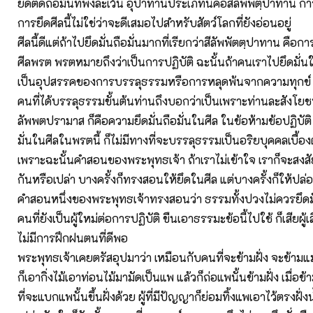
ยึดติดถือมั่นที่พึงละเว้น อุปาทานประเภทนี้คือสีลัพพตฺปาทาน กา
การยึดศีลนี้ไม่ใช่ว่าจะดีเสมอไปสำหรับสัตว์โลกที่ยังอ่อนอยู่
ศีลนี้ดีแต่ถ้าไปยึดมั่นถือมั่นมากที่เรียกว่าสีลัพพัตตฺปาทาน คือกา
ศีลพรต พรตหมายถึงว่าเป็นการปฏิบัติ ฉะนั้นถ้าคนเราไปยึดมั่น
เป็นอุปสรรคของการบรรลุธรรมหรือการหลุดพ้นจากความทุกข์
คนที่ได้บรรลุธรรมขั้นต้นท่านถึงบอกว่าเป็นเพราะท่านละสังโยชน์
ลัพพตปรามาส ก็คือความยึดมั่นถือมั่นในศีล ในข้อห้ามข้อปฏิบัติ
มั่นในศีลในพรตนี้ ก็ไม่มีทางที่จะบรรลุธรรมเป็นอริยบุคคลเบื้องต
เพราะฉะนั้นคำสอนของพระพุทธเจ้า ถ้าเราไม่เข้าใจ เราก็จะสงสัย
กันหรือเปล่า บางครั้งก็ทรงสอนให้ยึดในศีล แต่บางครั้งก็ให้ปล่
คำสอนหนึ่งของพระพุทธเจ้าทรงสอนว่า ธรรมทั้งปวงไม่ควรยึดมั่
คนที่ยังเป็นผู้ใหม่ต่อการปฏิบัติ ขืนเอาธรรมะข้อนี้ไปใช้ ก็เสียผู้
ไม่มีการฝึกฝนตนที่ดีพอ
พระพุทธเจ้าเคยตรัสอุปมาว่า เหมือนกับคนที่จะข้ามฝั่ง จะข้ามแม่
ก็เอากิ่งไม้เอาท่อนไม้มามัดเป็นแพ แล้วก็ถ่อแพนั้นข้ามฝั่ง เมื่อข้
ที่จะแบกแพนั้นขึ้นฝั่งด้วย ผู้ที่มีปัญญาก็ย่อมทิ้งแพเอาไว้ตรงฝั่งน