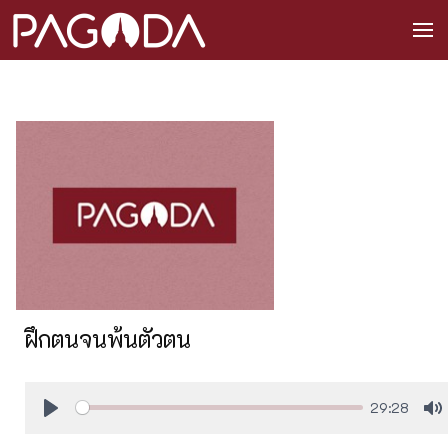
ฝึกตนจนพ้นตัวตน
29:28
Play
M