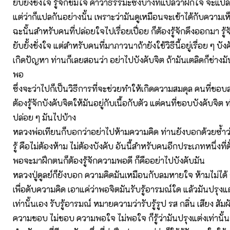
ยับยั้งชั่งใจ รู้จักข่มใจ คำว่าธรรมะซึ่งบางทีแปลว่าฝึกใจ จะแปล
แต่ว่าก็แปลกันอย่างนั้น เพราะว่ามันดูเหมือนจะเข้าได้กับความ
ฉะนั้นสำหรับคนที่ปล่อยใจไปเรื่อยเปื่อย ก็ต้องรู้จักดึงออกมา รู้จั
ยับยั้งชั่งใจ แต่สำหรับคนที่มาภาวนาถ้ายังใช้วิธีนี้อยู่เรื่อย ๆ บัง
เกิดปัญหา ท่านก็เลยสอนว่า อย่าไปบังคับจิต ถ้ามันเตลิดก็ช่างมัน 
พอ
ซึ่งจะว่าไปก็เป็นวิธีการที่จะช่วยทำให้เกิดความสมดุล คนที่ชอ
ต้องรู้จักบังคับจิตให้มันอยู่กับเนื้อกับตัว แต่คนที่ชอบบังคับจิต 
ปล่อย ๆ มันไปบ้าง
หลวงพ่อเทียนก็บอกว่าอย่าไปห้ามความคิด ท่านยังบอกด้วยซ้ำว่ามั
รู้ คือไม่ต้องห้าม ไม่ต้องบังคับ อันนี้สำหรับคนอีกประเภทหนึ่งที
พอจะมาฝึกตนก็ต้องรู้จักความพอดี ก็คืออย่าไปบังคับมัน
หลวงปู่ดูลย์ก็ยังบอก ความคิดมันเหมือนกับลมหายใจ ห้ามไม่ได้ ก
เพื่อดับความคิด เอาแค่ว่าพอจิตมันรับรู้อารมณ์ใด แล้วมันปรุงแต่ง
เท่านั้นเอง รับรู้อารมณ์ หมายความว่ารับรู้รูป รส กลิ่น เสียง สัม
ความชอบ ไม่ชอบ ความพอใจ ไม่พอใจ ก็รู้ว่ามันปรุงแต่งเท่านั้นก