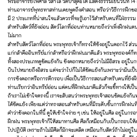
พระอาจารย์ไพศาล วิสาโล วัดป่าสุคะโต แสดงธรรมเย็นวันที่ 1
ท่านอาจารย์พุทธทาสท่านเคยพูดถึงคำสอน หรือว่าวิธีการฝึกขอ
มี 2 ประเภทที่น่าสนใจแล้วควรที่จะรู้เอาไว้สำหรับคนที่ใฝ่ธรร
สำหรับสัตว์ที่ยังอ่อน สัตว์โลกที่อ่อนท่านหมายถึงว่าเพิ่งฝึกฝนต
ไม่มาก
สำหรับสัตว์โลกที่อ่อน พระพุทธเจ้าก็ทรงให้ขังอยู่ในคอกไว้ ส่วนส
แก่กล้าคืออินทรีย์แก่กล้าหรือว่าฝึกฝนมาดีแล้ว พระพุทธองค์ก็ท
ทั้งสองประเภทดูขัดแย้งกัน ขังคอกหมายถึงว่าไม่มีอิสระ อยู่ในก
บินไปหมายถึงอิสระ แต่จะว่าไปก็ไม่ได้ขัดแย้งกันเพราะว่ามันเป็
การขังคอกหรือการตีกรอบ เพื่อเป็นวิธีการสอนสำหรับคนที่ยัง
ท่านเรียกว่าอินทรีย์อ่อน แต่คนที่ฝึกฝนมาดีแล้วก็จะชี้ทางให้เป็
ถ้าเราไม่เข้าใจตรงนี้ เราจะสับสนว่าพระพุทธเจ้าสอนขัดแย้งกันหรื
ได้ขัดแย้ง เพียงแต่ว่าทรงสอนสำหรับคนที่มีระดับขั้นการฝึกฝนที
คำว่าขังคอกในที่นี้ ดูให้เข้าใจง่าย ๆ เช่น ให้อยู่ในศีล อยู่ในกรอบ
ฝึกฝน พระพุทธเจ้าก็ให้สมาทานศีล ศีลก็เหมือนกับเป็นกรอบให้ค
ไปปฏิบัติ เพราะถ้าไม่มีศีลก็มักจะเตลิด เหมือนกับสัตว์ถ้าไม่อยู