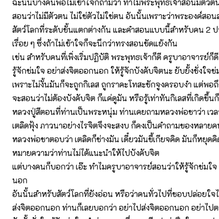
ฉะนั้นบางคนพอไม่เข้าใจก็ถามว่า ทำไมพระพุทธเจ้าสอนมีตัวตน แ
สอนว่าไม่มีตัวตน ไม่ใช่ตัวไม่ใช่ตน อันนั้นเพราะว่าพระองค์ส
สัตว์โลกที่ระดับขั้นแตกต่างกัน และคำสอนแบบนี้สำหรับคน 2 ปร
เรื่อย ๆ ซึ่งถ้าไม่เข้าใจก็จะนึกว่าทรงสอนขัดแย้งกัน
เช่น สำหรับคนที่เพิ่งเริ่มปฏิบัติ พระพุทธเจ้าก็ดี ครูบาอาจารย์ก็ด
รู้จักข่มใจ อย่าส่งจิตออกนอก ให้รู้จักบังคับจิตนะ ยับยั้งชั่งใจ
เพราะไม่งั้นมันก็จะถูกกิเลส ถูกราคะโทสะชักจูงครอบงำ แต่พอถึง
จะสอนว่าไม่ต้องบังคับจิต ก็แค่ดูมัน หรือรู้เท่าทันกิเลสที่เกิดขึ้น
หลวงปู่สีตอนที่ท่านเป็นพระหนุ่ม ท่านเคยถามหลวงพ่อชาว่า เวลา
เตลิดฟุ้ง ภาวนาอย่างไรจิตจึงจะสงบ ก็คงเป็นคำถามของหลายค
หลวงพ่อชาตอบว่า เตลิดก็ช่างมัน เดี๋ยวมันขี้เกียจคิด มันก็หยุดค
หมายความว่าท่านไม่ได้แนะนำให้ไปบังคับจิต
แต่บางคนก็บอกว่า เอ๊ะ ทำไมครูบาอาจารย์สอนว่าให้รู้จักข่มใจ
นอก
อันนั้นสำหรับสัตว์โลกที่ยังอ่อน หรือว่าคนทั่วไปที่ชอบปล่อยใ
ส่งจิตออกนอก ท่านก็เลยบอกว่า อย่าไปส่งจิตออกนอก อย่าไปตาม