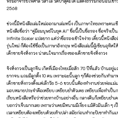
พระอาจารย์ไพศาล วิสาโล วัดป่าสุคะโต แสดงธรรมก่อนฉันเช้าวัน
2568
ช่วงนี้มีหนังสือเล่มใหม่ออกมาเล่มหนึ่ง เป็นภาษาไทยเพราะคน
หนังสือชื่อว่า “คู่มือมนุษย์ในยุค AI” ชื่อนี้เป็นชื่อรอง ชื่อจริงเป็
Infinite Scaler แปลยาก แต่ว่าชื่อรองเข้าใจง่าย เดี๋ยวนี้หนังส
รุ่นใหม่ ก็ต้องใช้ชื่อเป็นภาษาอังกฤษ หนังสือเล่มนี้ผู้เขียนอุทิศให้
เด็กชายจังหั่งกวง น่าสนใจมากเรื่องของเด็กชายจังหั่งกวง
จังหั่งกวงเป็นลูกจีน เกิดที่เมืองไทยเมื่อสัก 70 ปีที่แล้ว บ้านอยู
ยากจน แถมมีลูกตั้ง 10 คน เพราะฉะนั้นลูก ๆก็ต้องช่วยกันทำมาหา
เด็กชายหั่งกวงตั้งแต่เล็กวัย 5-6 ขวบนั้นต้องทำงานช่วยพ่อแม่แล
มอบหมายประจำคือเหยียบ เหยียบย่ำตัวเคย เหยียบเพื่อทำเป็นก
เรียนหนังสือหรือว่าช่วยทางบ้านอย่างอื่น กลางคืนก็เหยียบย่ำเ
บอกว่าเจ็บมากเลย เพราะว่าเคยมีหนามมีเงี่ยง แม้ตัวมันเล็ก ๆ เป็น
เวลาเหยียบต้องเหยียบด้วยเท้าเปล่า สมัยก่อนทำกะปิเขาทำกันแบ