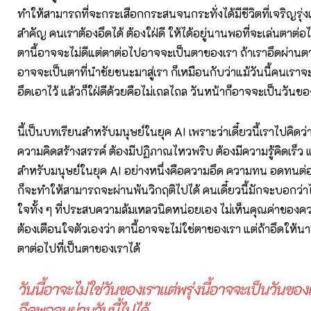
ทำให้สามารถที่จะกระเสือกกระสนจนกระทั่งได้มีชีวิตที่เจริญรุ่งเ
สำคัญ คนเราต้องอึดได้ ต้องใฝ่ดี ให้ได้อยู่นานพอที่จะเล่นตาต่อ
ตานี้อาจจะไม่ดีแต่ตาต่อไปอาจจะเป็นตาของเรา ถ้าเราอึดผ่านตาน
อาจจะเป็นตาที่นำชัยชนะมาสู่เรา ก็เหมือนกับว่าแม้วันนี้คนเร
อึดเอาไว้ แล้วก็ใฝ่ดีด้วยคือไม่เถลไถล วันหน้าก็อาจจะเป็นวันขอ
นี้เป็นบทเรียนสำหรับมนุษย์ในยุค AI เพราะว่าเดี๋ยวนี้เราไปคิดว
ความคิดสร้างสรรค์ ต้องมีปฏิภาณไหวพริบ ต้องมีความรู้คิดเร็ว แต
สำหรับมนุษย์ในยุค AI อย่างหนึ่งคือความอึด ความทน อดทน
ก็จะทำให้สามารถจะผ่านพ้นวิกฤติไปได้ คนเดี๋ยวนี้มักจะบอกว่า
ใจทั้ง ๆ ที่ประสบความล้มเหลวนิดหน่อยเอง ไม่เห็นคุณค่าของ
ต้องเตือนใจตัวเองว่า ตานี้อาจจะไม่ใช่ตาของเรา แต่ถ้าอึดให้น
ตาต่อไปที่เป็นตาของเราได้
วันนี้อาจะไม่ใช่วันของเราแต่พรุ่งนี้อาจจะเป็นวันของเ
อึดพอจนผ่านวันนี้ไปได้.