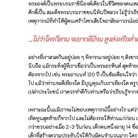
พระองค์เป็นพระบรมราชินีองค์เดียวในชีวิตของคนเหล่า
ศักดิ์เป็น สมเด็จพระบรมราชชนนีพันปีหลวง ไม่รู้ว่าเร
เหตุการณ์ที่ทำให้ผู้คนเศร้าโศกเสียใจอาลัยอาวรณ์อ
...ไม่ว่าใครก็ตาม จะยากดีมีจน สูงส่งหรือต่
อย่างที่เราสวดกันอยู่บ่อย ๆ พิจารณาอยู่บ่อย ๆ สังขา
นับถือ แม้กระทั่งผู้ที่เราเชื่อว่าเป็นพระอรหันต์ ส
ต้องจากไป เช่น พระอานนท์ 120 ปี เป็นข้อเตือนใจว่า คน
ไป แม้ว่าท่านจะดีเพียงใด มีบุญคุณกับเราเพียงใด คร
เปล่าประโยชน์ เราควรทำดีกับท่านหรือว่าเรียนรู้จากท่
เพราะฉะนั้นแม้เราจะไม่ชอบเหตุการณ์นี้อย่างไร แต่ว
เทิดทูนสุดท้ายก็จากไป และไม่ต้องรอให้ท่านแก่ก่อ
กว่าขวบอย่างเมื่อ 2-3 วันก่อน เด็กคนหนึ่งอายุ 14 ชื่
เด็กที่สร้างความประทับใจให้กับผู้คนจำนวนมาก ใคร ๆ