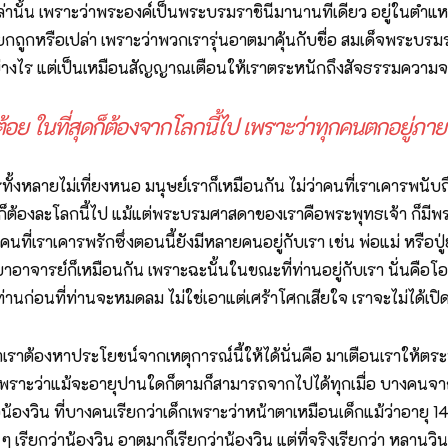
นั้น เพราะว่าพระองค์เป็นพระบรมราชินีมานานทีเดียว อยู่ในตำแหน่ง
ียกถูกหรือเปล่า เพราะว่าพวกเรารุ่นอาตมาคุ้นกับชื่อ สมเด็จพระบรมราช
ย่างไร แต่เป็นเหมือนสัญญาณเตือนให้เราตระหนักถึงสัจธรรมความจร
ำต้อย ในที่สุดก็ต้องจากโลกนี้ไป เพราะว่าทุกคนตกอยู่ภาย
รทั้งหลายไม่เที่ยงหนอ มนุษย์เราก็เหมือนกัน ไม่ว่าคนที่เราเคารพนั
ุดท้ายก็ต้องละโลกนี้ไป แม้แต่พระบรมศาสดาของเราคือพระพุทธเจ้า ก็ม
ที่เราเคารพรักซึ่งตอนนี้ยังมีหลายคนอยู่กับเรา เช่น พ่อแม่ หรือปู่
ูบาอาจารย์ก็เหมือนกัน เพราะฉะนั้นในขณะที่ท่านอยู่กับเรา นั่นค
านก่อนที่ท่านจะหมดลม ไม่ใช่เอาแต่เศร้าโศกเสียใจ เราจะไม่ได้เปิดใ
่าเราต้องหาประโยชน์จากเหตุการณ์นี้ให้ได้นั่นคือ มาเตือนเราให้ตร
น เพราะว่าแม้จะอายุปานใดก็ตามก็สามารถจากไปได้ทุกเมื่อ บางคนจ
อน้องวิน ที่บางคนเรียกว่าเด็กเพราะว่าหน้าตาเหมือนเด็กแม้ว่าอายุ 14
 เรียกว่าน้องวิน อาตมาก็เรียกว่าน้องวิน แต่ที่จริงเรียกว่า หลาน