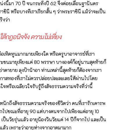
นี้มา 70 ปี จนกระทั่งปี 62 จึงค่อยเลื่อนฐานันดร
ินี หรือบางทีเราเรียกสั้น ๆ ว่าพระราชินี แม้ว่าจะเป็น
ิงว่า
ใต้กฎอนิจจัง ความไม่เที่ยง
บถือเทิดทูนมากมายเพียงใด หรือครูบาอาจารย์ที่เรา
ีพระชนมายุเพียงแค่ 80 พรรษา บางองค์ก็อยู่นานสุดท้ายก็
ย่าตายาย ลุงป้าน้าอา ท่านเหล่านี้สุดท้ายก็ต้องจากเรา
ือโอกาสทองที่เราไม่ควรปล่อยปละละเลยให้ผ่านไปโดย
จหรือเฉลียวใจรับรู้ถึงสัจธรรมความจริงที่ว่านี้
ะหนักถึงสัจธรรมความจริงของชีวิตว่า คนที่เรารักเคารพ
ากไปขณะที่อายุ 90 แต่บางคนจากไปเพียงแค่อายุ 10
 เป็นวัยรุ่นแล้ว อายุน้องวินวัยแค่ 14 ปีก็จากไป และเป็น
วินแล้ว เพราะว่าอายุห่างจากอาตมามาก