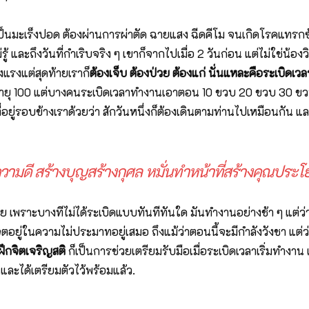
วบ เป็นมะเร็งปอด ต้องผ่านการผ่าตัด ฉายแสง ฉีดคีโม จนเกิดโรคแท
้ และถึงวันที่กำเริบจริง ๆ เขาก็จากไปเมื่อ 2 วันก่อน แต่ไม่ใช่น้อ
งแรงแต่สุดท้ายเราก็
ต้องเจ็บ ต้องป่วย ต้องแก่ นั่นแหละคือระเบิดเวล
ุ 100 แต่บางคนระเบิดเวลาทำงานเอาตอน 10 ขวบ 20 ขวบ 30 ขวบก็ม
ู่รอบข้างเราด้วยว่า สักวันหนึ่งก็ต้องเดินตามท่านไปเหมือนกัน และเ
ความดี สร้างบุญสร้างกุศล หมั่นทำหน้าที่สร้างคุณประโ
ย เพราะบางทีไม่ได้ระเบิดแบบทันทีทันใด มันทำงานอย่างช้า ๆ แต่ว่าถ
ั้งจิตอยู่ในความไม่ประมาทอยู่เสมอ ถึงแม้ว่าตอนนี้จะมีกำลังวังชา แต
ฝึกจิตเจริญสติ
ก็เป็นการช่วยเตรียมรับมือเมื่อระเบิดเวลาเริ่มทำงาน แล
่า และได้เตรียมตัวไว้พร้อมแล้ว.