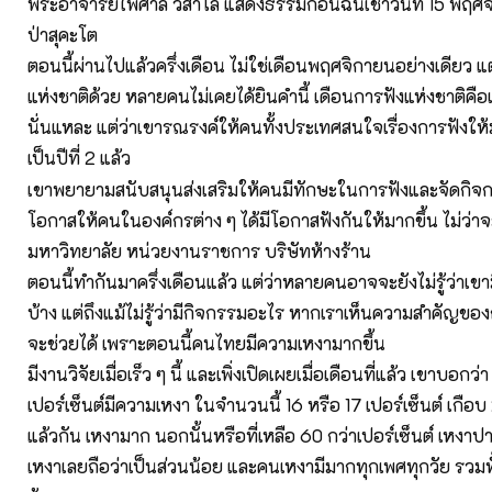
พระอาจารย์ไพศาล วิสาโล แสดงธรรมก่อนฉันเช้าวันที่ 15 พฤศ
ป่าสุคะโต
ตอนนี้ผ่านไปแล้วครึ่งเดือน ไม่ใช่เดือนพฤศจิกายนอย่างเดียว แ
แห่งชาติด้วย หลายคนไม่เคยได้ยินคำนี้ เดือนการฟังแห่งชาติคือ
นั่นแหละ แต่ว่าเขารณรงค์ให้คนทั้งประเทศสนใจเรื่องการฟังให้มา
เป็นปีที่ 2 แล้ว
เขาพยายามสนับสนุนส่งเสริมให้คนมีทักษะในการฟังและจัดกิจกร
โอกาสให้คนในองค์กรต่าง ๆ ได้มีโอกาสฟังกันให้มากขึ้น ไม่ว่าจ
มหาวิทยาลัย หน่วยงานราชการ บริษัทห้างร้าน
ตอนนี้ทำกันมาครึ่งเดือนแล้ว แต่ว่าหลายคนอาจจะยังไม่รู้ว่าเข
บ้าง แต่ถึงแม้ไม่รู้ว่ามีกิจกรรมอะไร หากเราเห็นความสำคัญของ
จะช่วยได้ เพราะตอนนี้คนไทยมีความเหงามากขึ้น
มีงานวิจัยเมื่อเร็ว ๆ นี้ และเพิ่งเปิดเผยเมื่อเดือนที่แล้ว เขาบอก
เปอร์เซ็นต์มีความเหงา ในจำนวนนี้ 16 หรือ 17 เปอร์เซ็นต์ เกือบ 
แล้วกัน เหงามาก นอกนั้นหรือที่เหลือ 60 กว่าเปอร์เซ็นต์ เหงาป
เหงาเลยถือว่าเป็นส่วนน้อย และคนเหงามีมากทุกเพศทุกวัย รวมทั้ง