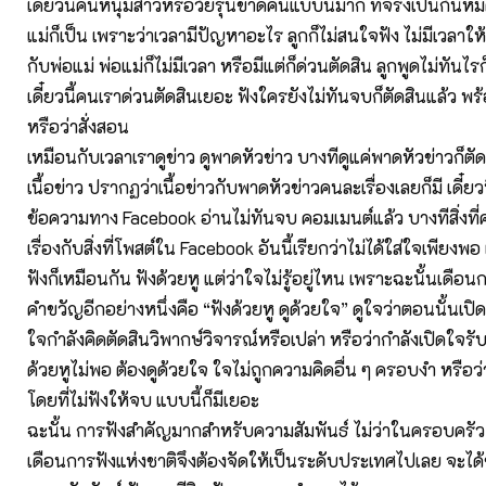
เดี๋ยวนี้คนหนุ่มสาวหรือวัยรุ่นขาดคนแบบนี้มาก ที่จริงเป็นกันห
แม่ก็เป็น เพราะว่าเวลามีปัญหาอะไร ลูกก็ไม่สนใจฟัง ไม่มีเวลาให
กับพ่อแม่ พ่อแม่ก็ไม่มีเวลา หรือมีแต่ก็ด่วนตัดสิน ลูกพูดไม่ทันไร
เดี๋ยวนี้คนเราด่วนตัดสินเยอะ ฟังใครยังไม่ทันจบก็ตัดสินแล้ว พร
หรือว่าสั่งสอน
เหมือนกับเวลาเราดูข่าว ดูพาดหัวข่าว บางทีดูแค่พาดหัวข่าวก็ตัดส
เนื้อข่าว ปรากฏว่าเนื้อข่าวกับพาดหัวข่าวคนละเรื่องเลยก็มี เดี๋ยวน
ข้อความทาง Facebook อ่านไม่ทันจบ คอมเมนต์แล้ว บางทีสิ่งท
เรื่องกับสิ่งที่โพสต์ใน Facebook อันนี้เรียกว่าไม่ได้ใส่ใจเพียงพ
ฟังก็เหมือนกัน ฟังด้วยหู แต่ว่าใจไม่รู้อยู่ไหน เพราะฉะนั้นเดือน
คำขวัญอีกอย่างหนึ่งคือ “ฟังด้วยหู ดูด้วยใจ” ดูใจว่าตอนนั้นเปิ
ใจกำลังคิดตัดสินวิพากษ์วิจารณ์หรือเปล่า หรือว่ากำลังเปิดใจรับ
ด้วยหูไม่พอ ต้องดูด้วยใจ ใจไม่ถูกความคิดอื่น ๆ ครอบงำ หรือว่
โดยที่ไม่ฟังให้จบ แบบนี้ก็มีเยอะ
ฉะนั้น การฟังสำคัญมากสำหรับความสัมพันธ์ ไม่ว่าในครอบครัว
เดือนการฟังแห่งชาติจึงต้องจัดให้เป็นระดับประเทศไปเลย จะได