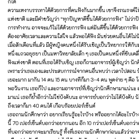
ก็ได้
ความเหงาบรรเทาได้ด้วยการที่คนฟังกันมากขึ้น เขาจึงรณรงค์ให
แห่งชาติ และมีคำขวัญว่า “ทุกปัญหาดีขึ้นได้ด้วยการฟัง” ไม่ว่า
การทำงาน อาจจะแก้ไม่ได้ด้วยการฟัง แต่มันดีขึ้นได้ด้วยการฟัง 
ต้องอาศัยเวลาและความใส่ใจ แล้วพอได้ฟัง มันช่วยคนอื่นได้ไม่
เมื่อสักเดือนที่แล้ว มีผู้หญิงคนหนึ่งได้รับเชิญเป็นวิทยากรให้ก
หนึ่งแถวอยุธยา เป็นมหาวิทยาลัยเล็ก ๆ เธอเป็นคนหนึ่งที่ขับเคลื
ฟังแห่งชาติ ตอนที่เธอได้รับเชิญ เธอก็ถามอาจารย์ผู้เชิญว่า นัก
เพราะว่าเธอเองและประสบการณ์จากคนอื่นพบว่า เวลาไปสอน 
เยอะมาก มากัน 14 คน 15 คน บางทีก็มา 3-4 คน พูดง่าย ๆ คือ 
พอวันงาน เธอก็ไป และถามอาจารย์ที่เชิญว่านักศึกษามาแน่นะ อ
มาแน่ เธอก็ย้ำอีกว่าไม่ใช่บังคับนะ อาจารย์บอกว่าไม่ได้บังคับ
ถึงเวลาก็มา 40 คนได้ เกือบร้อยเปอร์เซ็นต์
เธอถามนักศึกษาว่า อยากเรียนรู้อะไรบ้าง หรืออยากได้อะไรบ
นี้ 70 เปอร์เซ็นต์บอกว่าอยากนอน อีก 10 กว่าเปอร์เซ็นต์บอกว
ที่บอกว่าอยากจะมาเรียนรู้ ทั้งที่เธอถามนักศึกษาก่อนแล้วว่าอา