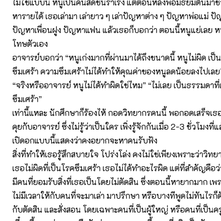
ไม่ใช่แบบนี้ หนูเป็นคนสดชื่นร่าเริง แต่ตอนหลังพอมัธยมต้นมา
หารายได้ เธอเล่ามา เล่ายาว ๆ เล่าปัญหาต่าง ๆ ปัญหาพ่อแม่ 
ปัญหาเพื่อนฝูง ปัญหาแฟน แล้วเธอก็บอกว่า ตอนนี้หนูแย่เลย หน
โทษตัวเอง
อาจารย์บอกว่า “หนูเก่งมากที่ผ่านมาได้ถึงขนาดนี้ หนูไม่ผิด เป
ซึมเศร้า ความซึมเศร้าไม่ได้ทำให้คุณค่าของหนูลดน้อยลงไปเลย
“จริงหรืออาจารย์ หนูไม่ได้ทำผิดใช่ไหม” “ไม่เลย เป็นธรรมดาที่
ซึมเศร้า”
เท่านี้แหละ นักศึกษาก็ร้องไห้ กอดวิทยากรคนนี้ พอกอดเสร็จเธอก็ร
คุยกับอาจารย์ ซึ่งไม่รู้ว่าเป็นใคร เพิ่งรู้จักกันเมื่อ 2-3 ชั่วโมงที่
เปิดอกแบบนี้แสดงว่าคงอยากจะหาคนรับฟัง
สิ่งที่ทำให้เธอรู้สึกสบายใจ โปร่งโล่ง คงไม่ใช่เพียงเพราะว่าวิ
เธอไม่ผิดที่เป็นโรคซึมเศร้า เธอไม่ได้ทำอะไรผิด แต่ที่สำคัญคือ
มีคนที่ยอมรับสิ่งที่เธอเป็นโดยไม่ตัดสิน ซึ่งตอนนี้หายากมาก 
ไม่มีเวลาให้กับคนที่จะมาเล่า มาปรึกษา หรือบางทีพูดไม่ทันไรก
กับตัดสิน และสั่งสอน โดยเฉพาะคนที่เป็นผู้ใหญ่ หรือคนที่เป็นคร