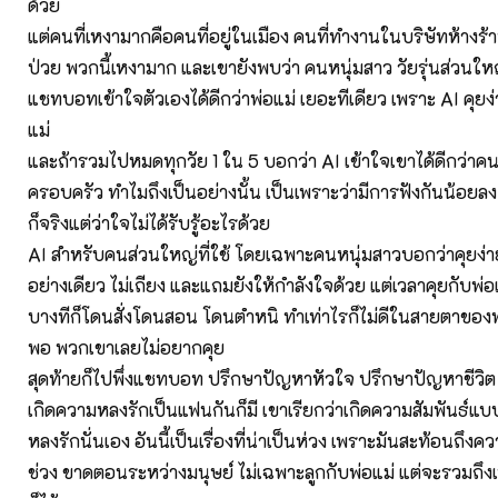
ด้วย
แต่คนที่เหงามากคือคนที่อยู่ในเมือง คนที่ทำงานในบริษัทห้างร้
ป่วย พวกนี้เหงามาก และเขายังพบว่า คนหนุ่มสาว วัยรุ่นส่วนให
แชทบอทเข้าใจตัวเองได้ดีกว่าพ่อแม่ เยอะทีเดียว เพราะ AI คุยง่
แม่
และถ้ารวมไปหมดทุกวัย 1 ใน 5 บอกว่า AI เข้าใจเขาได้ดีกว่าค
ครอบครัว ทำไมถึงเป็นอย่างนั้น เป็นเพราะว่ามีการฟังกันน้อยลง 
ก็จริงแต่ว่าใจไม่ได้รับรู้อะไรด้วย
AI สำหรับคนส่วนใหญ่ที่ใช้ โดยเฉพาะคนหนุ่มสาวบอกว่าคุยง่า
อย่างเดียว ไม่เถียง และแถมยังให้กำลังใจด้วย แต่เวลาคุยกับพ
บางทีก็โดนสั่งโดนสอน โดนตำหนิ ทำเท่าไรก็ไม่ดีในสายตาของพ่อ
พอ พวกเขาเลยไม่อยากคุย
สุดท้ายก็ไปพึ่งแชทบอท ปรึกษาปัญหาหัวใจ ปรึกษาปัญหาชีวิต
เกิดความหลงรักเป็นแฟนกันก็มี เขาเรียกว่าเกิดความสัมพันธ์แ
หลงรักนั่นเอง อันนี้เป็นเรื่องที่น่าเป็นห่วง เพราะมันสะท้อนถึงคว
ช่วง ขาดตอนระหว่างมนุษย์ ไม่เฉพาะลูกกับพ่อแม่ แต่จะรวมถึงเพ