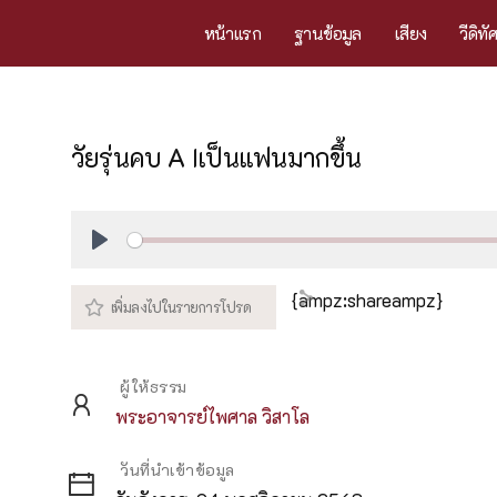
หน้าแรก
ฐานข้อมูล
เสียง
วีดิทั
วัยรุ่นคบ A Iเป็นแฟนมากขึ้น
Play
{ampz:shareampz}
ผู้ให้ธรรม
พระอาจารย์ไพศาล วิสาโล
วันที่นำเข้าข้อมูล