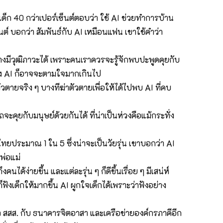
เด็ก 40 กว่าเปอร์เซ็นต์ตอบว่า ใช้ AI ช่วยทำการบ้าน
เซ็นต์ บอกว่า สัมพันธ์กับ AI เหมือนแฟน เขาใช้คำว่า
อย่างมีวุฒิภาวะได้ เพราะคนเราควรจะรู้จักพบปะพูดคุยกับ
ครั้ง AI ก็อาจจะตามใจมากเกินไป
ัวตายจริง ๆ บางทีฆ่าตัวตายเพื่อให้ได้ไปพบ AI ที่คบ
ยกับมนุษย์ด้วยกันได้ ที่น่าเป็นห่วงคือแม้กระทั่ง
คนไทยประมาณ 1 ใน 5 ซึ่งน่าจะเป็นวัยรุ่น เขาบอกว่า AI
บพ่อแม่
ได้ง่ายขึ้น และแต่ละรุ่น ๆ ก็ดีขึ้นเรื่อย ๆ มีเสน่ห์
็ฟังเด็กให้มากขึ้น AI ผูกใจเด็กได้เพราะว่าฟังอย่าง
แล้ว สสส. กับ ธนาคารจิตอาสา และเครือข่ายองค์กรภาคีอีก