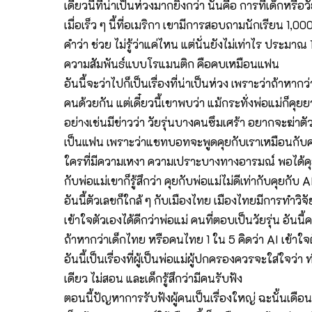
เดี๋ยวนี้ที่น่าเป็นห่วงมากยิ่งกว่า นั่นคือ การที่เด็กห
เมื่อเร็ว ๆ นี้ที่อเมริกา เขามีการสอบถามนักเรียน 1
คำว่า ช่วย ไม่รู้ว่าแค่ไหน แต่นั่นยังไม่เท่าไร ประมาณ
ความสัมพันธ์แบบโรแมนติก คือคบเหมือนแฟน
อันนี้จะว่าไปก็เป็นเรื่องที่น่าเป็นห่วง เพราะว่าถ้า
คนด้วยกัน แต่เดี๋ยวนี้เขาพบว่า แม้กระทั่งพ่อแม่ก็คุ
อย่างเช่นมีข่าวว่า วัยรุ่นบางคนซึมเศร้า อยากจะฆ่าตั
เป็นแฟน เพราะว่าแชทบอทจะพูดคุยกับเราเหมือนกับคน ร
ใครที่มีความเหงา ความเปราะบางทางอารมณ์ พอได้คุยก
กับพ่อแม่เขาก็รู้สึกว่า คุยกับพ่อแม่ไม่ดีเท่ากับคุยกับ
อันนี้ตัวเลขก็ใกล้ ๆ กับเมืองไทย เมืองไทยมีการทำวิจ
เข้าใจตัวเองได้ดีกว่าพ่อแม่ คนที่ตอบเป็นวัยรุ่น อันนี
ถ้าหากว่าเด็กไทย หรือคนไทย 1 ใน 5 คิดว่า AI เข้าใจตัวเ
อันนี้เป็นเรื่องที่ผู้เป็นพ่อแม่ผู้ปกครองควรจะใส่ใจว
เดียว ไม่สอน และเด็กรู้สึกว่ามีคนรับฟัง
ตอนนี้ปัญหาการรับฟังผู้คนเป็นเรื่องใหญ่ ฉะนั้นเดือน