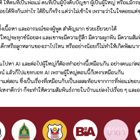
ให้คนที่เป็นพ่อแม่ คนที่เป็นผู้บังคับบัญชา ผู้เป็นผู้ใหญ่ หรือแม้กระ
อยได้ฟังกันเท่าไร ได้ยินก็จริง แต่ว่าไม่เข้าใจ เพราะว่าในใจคอยแต่จะ
ั้งเนื้อหา และอารมณ์ของผู้พูด สำคัญมาก ช่วยเยียวยาได้
รู ผู้ใหญ่จะทุกข์น้อยลง และเขาจะมีความรู้สึก มีความผูกพัน มีความสั
ด็กหรือลูกหลานของเราไปไหน หรืออย่างน้อยก็ไม่ทำให้เกิดพัฒนาการ
หันไปหา AI และต่อไปผู้ใหญ่ก็ต้องทำอย่างนี้เหมือนกัน อย่างคนแก่ตอนน
์ แล้วก็ไปแชทบอท AI เพราะผู้ใหญ่ตอนนี้ก็เหงาเหมือนกัน
าแต่สอน ซึ่งเป็นเรื่องที่เหมือนกับเป็นผลสะท้อนจากการที่พ่อแม่ชอบ
า แก้เหงาดีกว่า ก็จะทำให้ความสัมพันธ์ภายในบ้านแย่ลงไปเรื่อย ๆ แ