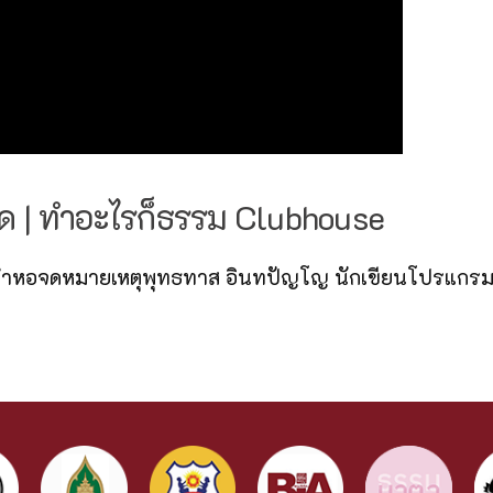
วัด | ทำอะไรก็ธรรม Clubhouse
ระจำหอจดหมายเหตุพุทธทาส อินทปัญโญ นักเขียนโปรแกร