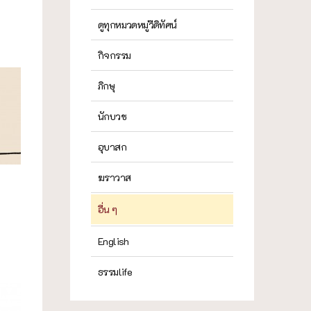
ดูทุกหมวดหมู่วีดิทัศน์
กิจกรรม
ภิกษุ
นักบวช
อุบาสก
ฆราวาส
อื่น ๆ
English
ธรรมlife