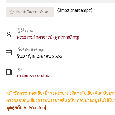
Play
M
{ampz:shareampz}
ผู้ให้ธรรม
พระธรรมโกศาจารย์ (พุทธทาสภิกขุ)
วันที่นำเข้าข้อมูล
วันเสาร์, 18 เมษายน 2563
ชุด
ปรมัตถธรรมกลับมา
แม้ "ข้อความถอดเสียงนี้" จะพยายามให้ตรงกับเสียงต้นฉบับมากที่
ตรวจสอบกับเสียงธรรมบรรยายต้นฉบับ ก่อนนำข้อมูลไปใช้ในก
พูดคุยกับ AI ทาง Line]