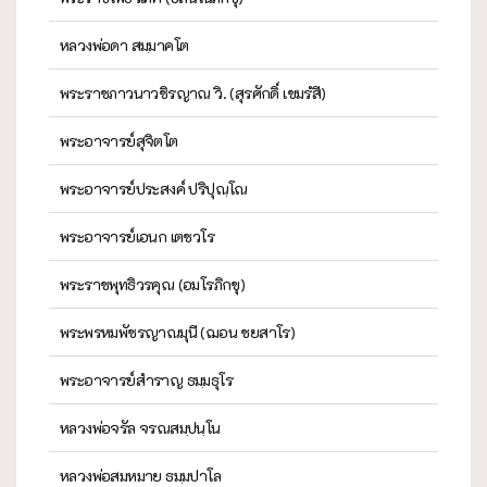
หลวงพ่อดา สมฺมาคโต
พระราชภาวนาวชิรญาณ วิ. (สุรศักดิ์ เขมรํสี)
พระอาจารย์สุจิตโต
พระอาจารย์ประสงค์ ปริปุณฺโณ
พระอาจารย์เอนก เตชวโร
พระราชพุทธิวรคุณ (อมโรภิกขุ)
พระพรหมพัชรญาณมุนี (ฌอน ชยสาโร)
พระอาจารย์สำราญ ธมฺมธุโร
หลวงพ่อจรัล จรณสมฺปนฺโน
หลวงพ่อสมหมาย ธมฺมปาโล