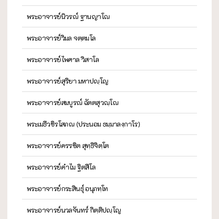
พระอาจารย์นิวรณ์ ฐานญาโณ
พระอาจารย์วิมล จตฺตมโล
พระอาจารย์ไพศาล วิสาโล
พระอาจารย์สุริยา มหาปญฺโญ
พระอาจารย์สมบูรณ์ ฉัตตสุวณฺโณ
พระเมธีวชิรโสภณ (ประนอม ธมฺมาลงฺกาโร)
พระอาจารย์ครรชิต สุทฺธิจิตฺโต
พระอาจารย์คำไม ฐิตสีโล
พระอาจารย์กระสินธุ์ อนุภทฺโท
พระอาจารย์นวลจันทร์ กิตฺติปญฺโญ