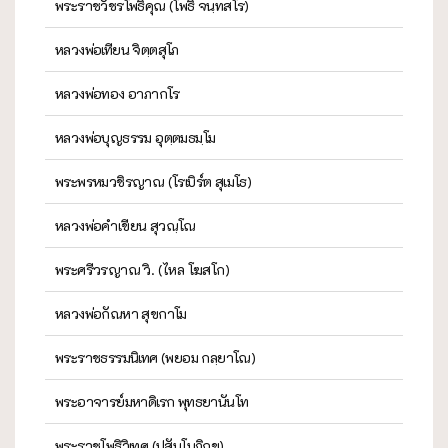
พระราชวัชรโพธิคุณ (โพธิ์ จนฺทสโร)
หลวงพ่อเทียน จิตฺตสุโภ
หลวงพ่อทอง อาภากโร
หลวงพ่อบุญธรรม อุตฺตมธมฺโม
พระพรหมวชิรญาณ (โรเบิร์ต สุเมโธ)
หลวงพ่อคำเขียน สุวณฺโณ
พระศรีวรญาณ วิ. (ไหล โฆสโก)
หลวงพ่อกัณหา สุขกาโม
พระราชธรรมนิเทศ (พยอม กลฺยาโณ)
พระอาจารย์มหาดิเรก พุทธยานันโท
พระราชโพธิวิเทศ (ปสันโนภิกขุ)