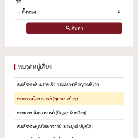
ชุด
ค้นหา
หมวดหมู่เสียง
สมเด็จพระสังฆราชเจ้า กรมหลวงวชิรญาณสังวร
พระธรรมโกศาจารย์ (พุทธทาสภิกขุ)
พระพรหมมังคลาจารย์ (ปัญญานันทภิกขุ)
สมเด็จพระพุทธโฆษาจารย์ (ประยุทธ์ ปยุตฺโต)