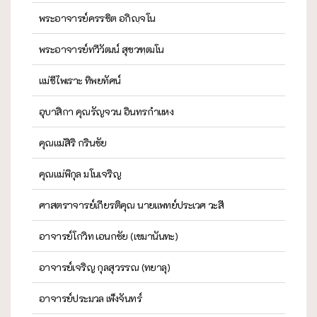
พระอาจารย์ครรชิต อกิญฺจโน
พระอาจารย์ทวีวัฒน์ สุขวฑฺฒโน
แม่ชีไพเราะ ทิพยทัศน์
อุบาสิกา คุณรัญจวน อินทรกำแหง
คุณแม่สิริ กรินชัย
คุณแม่พิกุล มโนเจริญ
ศาสตราจารย์เกียรติคุณ นายแพทย์ประเวศ วะสี
อาจารย์โกวิท เอนกชัย (เขมานันทะ)
อาจารย์เจริญ กุลสุวรรณ (ทยาลุ)
อาจารย์ประมวล เพ็งจันทร์