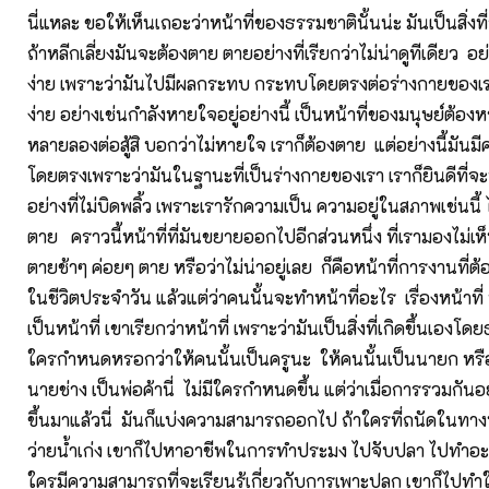
นี่แหละ ขอให้เห็นเถอะว่าหน้าที่ของธรรมชาตินั้นน่ะ มันเป็นสิ่งที่
ถ้าหลีกเลี่ยงมันจะต้องตาย ตายอย่างที่เรียกว่าไม่น่าดูทีเดียว อย
ง่าย เพราะว่ามันไปมีผลกระทบ กระทบโดยตรงต่อร่างกายของเร
ง่าย อย่างเช่นกำลังหายใจอยู่อย่างนี้ เป็นหน้าที่ของมนุษย์ต้อง
หลายลองต่อสู้สิ บอกว่าไม่หายใจ เราก็ต้องตาย แต่อย่างนี้มัน
โดยตรงเพราะว่ามันในฐานะที่เป็นร่างกายของเรา เราก็ยินดีที่จะปฏ
อย่างที่ไม่บิดพลิ้ว เพราะเรารักความเป็น ความอยู่ในสภาพเช่นนี้
ตาย คราวนี้หน้าที่ที่มันขยายออกไปอีกส่วนหนึ่ง ที่เรามองไม่เ
ตายช้าๆ ค่อยๆ ตาย หรือว่าไม่น่าอยู่เลย ก็คือหน้าที่การงานที่ต้
ในชีวิตประจำวัน แล้วแต่ว่าคนนั้นจะทำหน้าที่อะไร เรื่องหน้าที่ นี
เป็นหน้าที่ เขาเรียกว่าหน้าที่ เพราะว่ามันเป็นสิ่งที่เกิดขึ้นเองโด
ใครกำหนดหรอกว่าให้คนนั้นเป็นครูนะ ให้คนนั้นเป็นนายก หรือว
นายช่าง เป็นพ่อค้านี่ ไม่มีใครกำหนดขึ้น แต่ว่าเมื่อการรวมกันอย
ขึ้นมาแล้วนี่ มันก็แบ่งความสามารถออกไป ถ้าใครที่ถนัดในทางท
ว่ายน้ำเก่ง เขาก็ไปหาอาชีพในการทำประมง ไปจับปลา ไปทำอ
ใครมีความสามารถที่จะเรียนรู้เกี่ยวกับการเพาะปลูก เขาก็ไปท