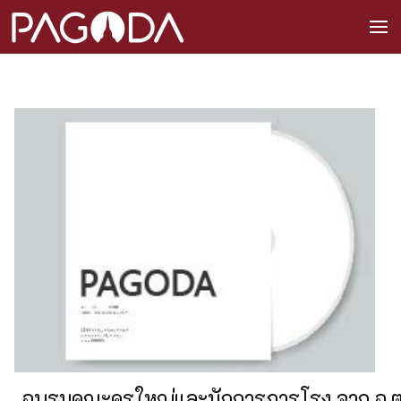
อบรมคณะครูใหญ่และนักการภารโรง จาก อ.ต