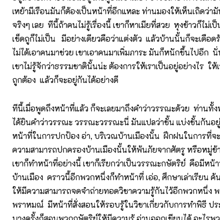
เหย้ามีเรือนมันก็ต้องเป็นหน้าที่อีกแหละ ท่านมองให้เห็นเถิดว่ามั
จริงๆ เลย ทีนี้ถ้าคนไม่รู้เรื่องนี้ เขาก็หาเมียที่สวย หุงข้าวก็ไม่เป
เช็ดถูก็ไม่เป็น มีอย่างเดียวคือว่าแต่งตัว แล้วบ้านนั้นก็จะเดือ
ไม่ได้เอาคนมาช่วย เขาเอาคนมาเพิ่มภาระ มันก็หนักขึ้นไปอีก น
เขาไม่รู้จักว่าธรรมชาตินั้นน่ะ ต้องการให้เราเป็นอยู่อย่างไร ให้เรา
ถูกต้อง แล้วก็จะอยู่กันได้อย่างดี
ทีนี้เมื่อพูดถึงหน้าที่แล้ว ก็จะเลยมาถึงคำว่าวรรณะด้วย ท่านท
ได้ยินคำว่าวรรณะ วรรณะวรรณะนี่ มันแปลว่าชั้น แบ่งชั้นกันอยู่
หน้าที่ในการปกป้อง อ่า, บริเวณบ้านเมืองนั้น ฝึกฝนในการที่จะ
ความสามารถปกครองบ้านเมืองนั้นให้พ้นภัยจากศัตรู หรือหมู่ข้าศึก
เขาก็ทำหน้าที่อย่างนี้ เขาก็เรียกว่าเป็นวรรณะกษัตริย์ คือมีหน้า
บ้านเมือง คราวนี้อีกพวกหนึ่งก็ทำหน้าที่ เอ่อ, ศึกษาเล่าเรียน ค
ให้มีความสามารถจดจำถ่ายทอดวิชาความรู้กันไว้อีกพวกหนึ่ง พว
พราหมณ์ มีหน้าที่สั่งสอนให้รอบรู้ในวิชาเกี่ยวกับการทำพิธี ป
บางครั้งก็สอนพวกกษัตริย์ให้มีความรู้ อ่านออกเขียนได้ อะไรพว