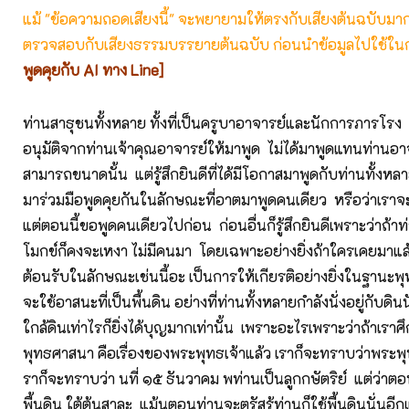
แม้ "ข้อความถอดเสียงนี้" จะพยายามให้ตรงกับเสียงต้นฉบับมากที่
ตรวจสอบกับเสียงธรรมบรรยายต้นฉบับ ก่อนนำข้อมูลไปใช้ในก
พูดคุยกับ AI ทาง Line]
ท่านสาธุชนทั้งหลาย ทั้งที่เป็นครูบาอาจารย์และนักการภารโรง
อนุมัติจากท่านเจ้าคุณอาจารย์ให้มาพูด ไม่ได้มาพูดแทนท่านอา
สามารถขนาดนั้น แต่รู้สึกยินดีที่ได้มีโอกาสมาพูดกับท่านทั้งหล
มาร่วมมือพูดคุยกันในลักษณะที่อาตมาพูดคนเดียว หรือว่าเราจะค
แต่ตอนนี้ขอพูดคนเดียวไปก่อน ก่อนอื่นก็รู้สึกยินดีเพราะว่าถ้าท่
โมกข์ก็คงจะเหงา ไม่มีคนมา โดยเฉพาะอย่างยิ่งถ้าใครเคยมาแล้
ต้อนรับในลักษณะเช่นนี้อะ เป็นการให้เกียรติอย่างยิ่งในฐานะพุ
จะใช้อาสนะที่เป็นพื้นดิน อย่างที่ท่านทั้งหลายกำลังนั่งอยู่กับดินน
ใกล้ดินเท่าไรก็ยิ่งได้บุญมากเท่านั้น เพราะอะไรเพราะว่าถ้าเราศ
พุทธศาสนา คือเรื่องของพระพุทธเจ้าแล้ว เราก็จะทราบว่าพระพุ
ราก็จะทราบว่า นที่ ๑๕ ธันวาคม พท่านเป็นลูกกษัตริย์ แต่ว่าตอนป
พื้นดิน ใต้ต้นสาละ แม้นตอนท่านจะตรัสรู้ท่านก็ใช้พื้นดินนั่นอี