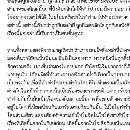
ขณะใดถูกกิเลสย่ำยี ถูกโลภะ โทสะ โมหะ เข้าย่ำยีครอบงำจิตใ
อำนาจของกิเลสนั้นๆ ที่บังคับผลักไสให้ทำไป เช่น มีความอยากไ
ใจอยากจะเอาให้ได้ ไปขโมยหรือว่าไปทำร้าย ไปทำอะไรต่างๆ ใ
อย่างนี้ อย่างนี้เรียกว่าถูกกิเลสย่ำยี ถูกกิเลสผลักไส ถูกกิเลสบ
เรื่องนั้นๆ อย่างนี้เรียกว่าเป็นชนชั้นศูทร
ท่านทั้งหลายลองพิจารณาดูเถิดว่า ถ้าเราจะสนใจสิ่งเหล่านี้บ้างจ
มองเห็นว่าไอ้ชนนั้นนั่นน่ะ มันมีเป็นสองพวก พวกหนึ่งนั้นถูกตั้งขึ
จักความจริง เขาเห็นว่ามองไปภายนอก ถ้าใครมีเงินมากกว่าก็เร
นายทุนไป ไอ้คนใดที่ทำงานอาบเหงื่อต่างน้ำก็เรียกเป็นกรรมกร 
เป็นพวกกัน เพื่อที่ทำ ทำร้ายเข่นฆ่ากันโดยที่ไม่เห็นความเป็นจร
ต่างกันในหน้าที่การงานนั้นเป็นเรื่องของธรรมชาติ แต่การที่เข
ทำร้ายกันนั้นมันเป็นเรื่องของกิเลส ฉะนั้นการที่จะลบล้างความชั่
อยู่ในโลก ที่เบียดเบียนกันเอารัดเอาเปรียบกันนั้น ไม่ใช่ไปทำร
โดยส่วนเดียว แต่จะต้องทำความเข้าใจในจิตในใจให้เขาเข้าใจก่
เรื่องที่เกิดขึ้นจากในกิเลสก่อน เกิดขึ้นจากในใจ คือกิเลสนั่นแห