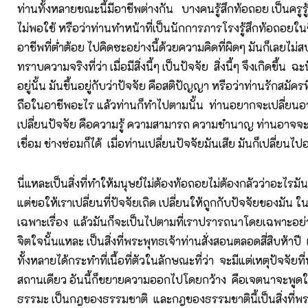
ท่านทั้งหลายขณะนี้มีอาชีพต่างกัน บางคนรู้สึกท้อถอย เป็นครูรู
ไม่พอใช้ หรือว่าท่านทำหน้าที่เป็นนักการภารโรงรู้สึกท้อถอยในชีว
อาชีพที่ต่ำต้อย ไปคิดซะอย่างนี้ด้วยความคิดที่ผิดๆ มันก็เลยไม่
ทราบความจริงที่ว่า เมื่อมีสิ่งนี้ๆ เป็นปัจจัย สิ่งนี้ๆ จึงเกิดขึ้น ฉ
อยู่นั้น มันขึ้นอยู่กับว่าปัจจัย คือสติปัญญา หรือว่าท่านรักสมัคร
ถือในอาชีพอะไร แล้วท่านก็ทำไปตามนั้น ท่านอยากจะเปลี่ยนอาชี
เปลี่ยนปัจจัย คือความรู้ ความสามารถ ความชำนาญ ท่านอาจจะเ
เชื่อม ช่างซ่อมก็ได้ เมื่อท่านเปลี่ยนปัจจัยมันเสีย มันก็เปลี่ยนไป
นี่แหละเป็นสิ่งที่ทำให้มนุษย์ไม่ต้องท้อถอยไม่ต้องกลัวว่าอะไรมั
แต่ขอให้เราเปลี่ยนที่ปัจจัยเถิด เปลี่ยนให้ถูกกับปัจจัยของมัน
เฉพาะเรื่อง แล้วมันก็จะเป็นไปตามที่เราปรารถนาโดยเฉพาะอย่างยิ
จิตใจนั้นแหละ เป็นสิ่งที่พระพุทธเจ้าท่านสั่งสอนตลอดสี่สิบห้าปี เ
ทั้งหลายได้กระทำที่เนื้อที่ตัวในลักษณะที่ว่า จะมีแต่เหตุปัจจัยท
สถานเดียว อันนี้ก็ขยายความออกไปโดยกว้าง คือเจตนาจะพูดใ
ธรรมะ เป็นกฎของธรรมชาติ และกฎของธรรมชาตินี้เป็นสิ่งที่พร