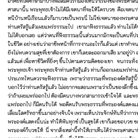
อาศัยที่ได้ศึกษามาบ้างพอสมควรก็มองเห็นว่าเรื่องของพระศา
ศาสนานั้น พระพุทธเจ้าไม่ได้มีเจตนาที่จะให้ใครบวช คือเจตนาท
หนีบ้านหนีเรือนแล้วก็มาบวชเป็นพระนี่ ไม่ใช่เจตนาของพระศ
ท่านตรัสรู้แล้วเผยแพร่ธรรมะไป เขามาฟังธรรมแล้ว ท่านไม่ได
ไม่ได้บอกเลย แต่ว่าคนที่ฟังธรรมะนั้นส่วนมากมักจะเป็นคนที่
ในชีวิต อย่างเช่นว่าอาชีพหน้าที่การงานอะไรก็แล้วแต่ เขาทำจน
ยังไม่พบความสุขที่เขาต้องการ เขาก็เลยละออกมาเสีย มาอยู่ป่า อ
แล้วแต่ เพื่อหาชีวิตที่ยิ่งๆ ขึ้นไปตามความคิดของเขา จนกระทั่ง
พระพุทธเจ้า พระพุทธเจ้าท่านตรัสรู้แล้ว ท่านก็ออกเผยแพร่ท่านก
ประเภทไหนควรจะฟังธรรมะ เพราะว่าธรรมะที่พระองค์ตรัสรู้นั้น
บอกไว้ว่าท่านตรัสรู้แล้ว ไม่อยากจะสอนเพราะว่าเป็นของลึกซึ้ง
ว่าถ้าเผยแพร่ออกไป ต้องมีคนบางพวกสามารถเข้าใจได้ และพระ
แพร่ออกไป ก็มีคนรับได้ พอดีคนรับพระธรรมที่พระองค์แสดงแล้
เลื่อมใสศรัทธาขึ้นมาอย่างจับใจ เพราะเห็นประจักษ์ทันทีว่าการดำ
พระองค์แสดงนั้นน่ะ ทำให้พ้นทุกข์ เป็นสุขได้ เขาก็เลยขอบวช 
พระองค์ก็บวชให้ นี่ จากสิ่งเหล่านี้ทำให้เราเห็นได้ว่าพระศาสนานั