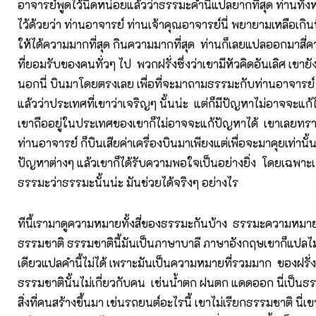
อาจารย์พูดไว้นิดหน่อยแล้วว่าธรรมะคำนี้แปลยากที่สุด ท่านทั
ไว้ด้วยว่า ท่านอาจารย์ ท่านเจ้าคุณอาจารย์นี่ พยายามเหลือเกิน
ให้ได้ความมากที่สุด กินความมากที่สุด ท่านก็เลยแปลออกมาสี่ค
ที่ยอมรับของคนทั่วๆ ไป พวกฝรั่งซึ่งว่าเขามีหัวคิดอันเลิศ เขาย
นอกนี่ บินมาโดยตรงเลย เพื่อที่จะมาถามธรรมะกับท่านอาจารย์ ค
แล้วว่าประเทศที่เขาว่าเจริญๆ นั้นน่ะ แต่ก็มีปัญหาไม่อาจจะแก้ไ
เขาถืออยู่ในประเทศของเขาก็ไม่อาจจะแก้ปัญหาได้ เขาเลยทรา
ท่านอาจารย์ ก็บินเสียค่าเครื่องบินมาเพียงแต่เพื่อจะมาคุยเท่า
ปัญหาต่างๆ แล้วเขาก็ได้รับความพอใจเป็นอย่างยิ่ง โดยเฉพาะเกี
ธรรมะว่าธรรมะนั้นน่ะ มันช่วยได้จริงๆ อย่างไร
ทีนี้เรามาดูความหมายทั้งสี่ของธรรมะกันบ้าง ธรรมะความหมายที
ธรรมชาติ ธรรมชาตินี้มันเป็นภาษาบาลี ภาษาอังกฤษเขาก็แปลไม่
เดียวแปลคำนี้ไม่ได้ เพราะมันเป็นความหมายที่รวมมาก ของฝรั่งน
ธรรมชาตินั้นไม่เกี่ยวกับคน เช่นน้ำตก ฝนตก แดดออก นี่เป็นธ
สิ่งที่คนสร้างขึ้นมา เช่นรถยนต์อะไรนี้ เขาไม่เรียกธรรมชาติ นี่เ