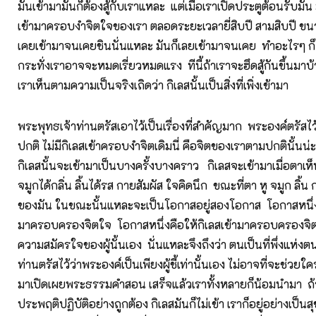
มันเข้ามามันก็ต้องสู้กับเราแหละ แต่เมื่อเราเปิดประตูต้อนรับมัน 
เข้ามาครอบงำจิตใจของเรา ตลอดระยะเวลายี่สิบปี สามสิบปี ขนาดน
เคยเข้ามาจนเคยชินนั่นแหละ มันก็เลยเข้ามาจนเคย ทำอะไรๆ ก็ได้
กระทั่งเราอาจจะหมดเรี่ยวหมดแรง ทีนี้ถ้าเราจะฮึดสู้กันขึ้นมาบ้า
เราเห็นตามความเป็นจริงเถิดว่า กิเลสนั้นเป็นสิ่งที่เพิ่งเข้ามา
พระพุทธเจ้าท่านตรัสเอาไว้เป็นเรื่องที่สำคัญมาก พระองค์ตรัสไว้ว
ปกติ ไม่มีกิเลสเข้าครอบงำจิตเดิมนี่ คือจิตของเราตามปกตินั้นน่ะไ
กิเลสนั้นจะเข้ามาเป็นบางครั้งบางคราว กิเลสจะเข้ามาเมื่อตาเห็น
จมูกได้กลิ่น ลิ้นได้รส กายสัมผัส ใจคิดนึก ขณะที่ตา หู จมูก ลิ้น
ของมัน ในขณะนั้นแหละจะเป็นโอกาสอยู่สองโอกาส โอกาสหนึ่
มาครอบครองจิตใจ โอกาสหนึ่งคือให้กิเลสเข้ามาครอบครองจิต
ความสมัครใจของผู้นั้นเอง นั่นแหละจึงถึงว่า ตนเป็นที่พึ่งแห่ง
ท่านตรัสไว้ว่าพระองค์เป็นเพียงผู้ชี้เท่านั้นเอง ไม่อาจที่จะช่วยใ
มาเปิดเผยพระธรรมคำสอน เสร็จแล้วเราทั้งหลายก็น้อมนำมา ถ
ประพฤติปฏิบัติอย่างถูกต้อง กิเลสมันก็ไม่เข้า เราก็อยู่อย่างเป็นสุข