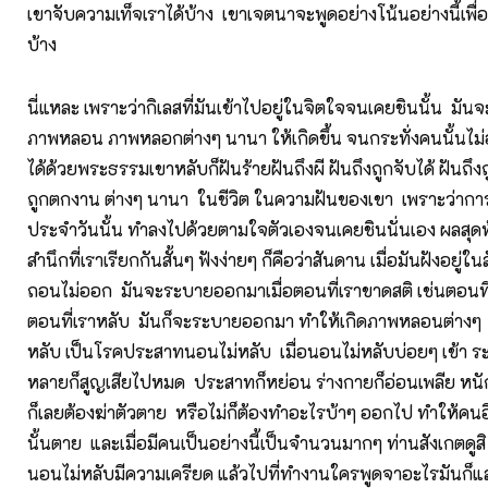
เขาจับความเท็จเราได้บ้าง เขาเจตนาจะพูดอย่างโน้นอย่างนี้เพื่
บ้าง
นี่แหละ เพราะว่ากิเลสที่มันเข้าไปอยู่ในจิตใจจนเคยชินนั้น มั
ภาพหลอน ภาพหลอกต่างๆ นานา ให้เกิดขึ้น จนกระทั่งคนนั้นไ
ได้ด้วยพระธรรมเขาหลับก็ฝันร้ายฝันถึงผี ฝันถึงถูกจับได้ ฝันถึง
ถูกตกงาน ต่างๆ นานา ในชีวิต ในความฝันของเขา เพราะว่ากา
ประจำวันนั้น ทำลงไปด้วยตามใจตัวเองจนเคยชินนั่นเอง ผลสุดท้
สำนึกที่เราเรียกกันสั้นๆ ฟังง่ายๆ ก็คือว่าสันดาน เมื่อมันฝังอยู่
ถอนไม่ออก มันจะระบายออกมาเมื่อตอนที่เราขาดสติ เช่นตอนที่เ
ตอนที่เราหลับ มันก็จะระบายออกมา ทำให้เกิดภาพหลอนต่างๆ คนน
หลับ เป็นโรคประสาทนอนไม่หลับ เมื่อนอนไม่หลับบ่อยๆ เข้า ระ
หลายก็สูญเสียไปหมด ประสาทก็หย่อน ร่างกายก็อ่อนเพลีย หนักเ
ก็เลยต้องฆ่าตัวตาย หรือไม่ก็ต้องทำอะไรบ้าๆ ออกไป ทำให้คนอ
นั้นตาย และเมื่อมีคนเป็นอย่างนี้เป็นจำนวนมากๆ ท่านสังเกตดูสิ
นอนไม่หลับมีความเครียด แล้วไปที่ทำงานใครพูดจาอะไรมันก็