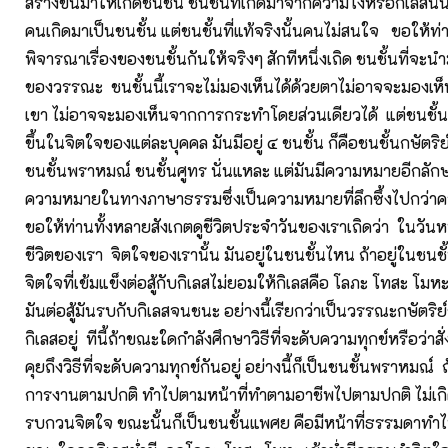
สร้างขึ้นมาให้เกิดชนชั้น ชนชั้นที่เกิดมาจากความโง่หรือกิเลสน
คนเกิดมาเป็นชนชั้น แต่ชนชั้นที่แท้จริงนั้นคนไม่สนใจ ขอให้ท
พิจารณาเรื่องของชนชั้นกันให้จริงๆ สักทีหนึ่งเถิด ชนชั้นที่จะนำม
ของวรรณะ ชนชั้นนี้เราจะไม่มองเห็นได้ด้วยตาไม่อาจจะมองเ
เขา ไม่อาจจะมองเห็นจากการกระทำโดยส่วนเดียวได้ แต่ชนชั้นนี้
ขึ้นในจิตใจของแต่ละบุคคล มันมีอยู่ ๔ ชนชั้น ก็คือชนชั้นกษัตร
ชนชั้นพราหมณ์ ชนชั้นศูทร นั่นแหละ แต่มันมีความหมายอีกลักษ
ความหมายในทางภาษาธรรมซึ่งเป็นความหมายที่ลึกซึ้งไปกว่
ขอให้ท่านทั้งหลายสังเกตดูชีวิตประจำวันของเราเถิดว่า ในวันหนึ่
ชีวิตของเรา จิตใจของเรานั้น มันอยู่ในชนชั้นไหน ถ้าอยู่ในชนชั้น
จิตใจที่เข้มแข็งต่อสู้กับกิเลสไม่ยอมให้กิเลสคือ โลภะ โทสะ โมห
มันต่อสู้มันรบกับกิเลสจนชนะ อย่างนี้เรียกว่าเป็นวรรณะกษัตริย์ข
กิเลสอยู่ ทีนี้ถ้าขณะใดกำลังศึกษาวิธีที่จะดับความทุกข์หรือว่าสั
คุยถึงวิธีที่จะดับความทุกข์กันอยู่ อย่างนี้ก็เป็นชนชั้นพราหมณ์
การงานตามปกติ ทำไปตามหน้าที่ทำตามอาชีพไปตามปกติ ไม่เกิ
รบกวนจิตใจ ขณะนั้นก็เป็นชนชั้นแพศย คือมีหน้าที่ธรรมดาทำ