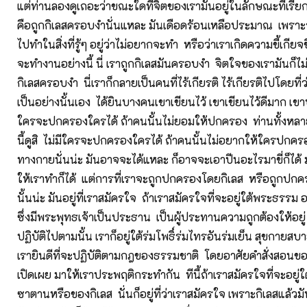
แต่ท่านลองดูเถอะว่าขณะใดที่จิตของเรามันอยู่ในลักษณะที่เรี
คือถูกกิเลสครอบงำนั่นแหละ มันเดือดร้อนเหลือประมาณ เพรา
ไปทำในสิ่งที่รู้ๆ อยู่ว่าไม่อยากจะทำ หรือว่าเราเกิดความขี้เกียจข
จะทำงานอย่างนี้ นี่ เราถูกกิเลสมันครอบงำ จิตใจของเรามันก็ไ
กิเลสครอบงำ นี่เราก็กลายเป็นคนที่ไร้เกียรติ ไร้เกียรติไปโดยที่ว
เป็นอย่างนั้นเอง ได้ยินบางคนเขาเขียนไว้ เขาเขียนไว้ดีมาก เขาบ
ใครจะปกครองใครได้ ถ้าคนนั้นไม่ยอมให้ปกครอง ท่านทั้งหล
นี้ดูสิ ไม่มีใครจะปกครองใครได้ ถ้าคนนั้นไม่อยากให้ใครปกค
ทางกายนั่นน่ะ มันอาจจะได้แหละ ก็อาจจะเอาปีนอะไรมาขี่ก็ได้ 
ให้เราทำก็ได้ แต่การที่เราจะถูกปกครองโดยกิเลส หรือถูกป
นั้นน่ะ มันอยู่ที่เราสมัครใจ ถ้าเราสมัครใจที่จะอยู่ใต้พระธรรม อ
ซึ่งมีพระพุทธเจ้าเป็นประธาน เป็นผู้ประทานความถูกต้องให้อยู
ปฏิบัติไปตามนั้น เราก็อยู่ใต้ร่มโพธิ์ร่มไทรอันร่มเย็น สุขกายสบา
เรายินดีที่จะปฏิบัติตามกฎของธรรมชาติ โดยอาศัยคำสั่งสอนข
เปิดเผย มาให้เราประพฤติกระทำกัน ทีนี้ถ้าเราสมัครใจที่จะอยู
ซาตานหรือของกิเลส นั่นก็อยู่ที่ว่าเราสมัครใจ เพราะกิเลสแล้วมั