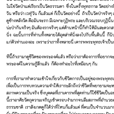
ไม่ใช่วัดป่าแต่เรียกเป็นวัดธรรมดา ซึ่งในครั้งพุทธกาล วัดอย่างน
วัน หรือว่า เวฬุวัน ก็แล้วแต่ ก็เป็นวัดอย่างนี้ ถ้าเป็นวัดป่าจริง
ดูข้างหลังวัด คือมันจะรก มีเฉพาะกุฏิพระ และบริเวณรอบกุฏินั้นก
น่ะป่ากันจริงๆ มันต้องรกจริงๆ แต่ด้านหน้านี้ก็ทำให้มันสะดว
นั่ง ฉะนั้นการที่ท่านทั้งหลายได้อุตส่าห์นั่งลงไปกับพื้นดินนี้ ก็นั
แก่ตัวท่านเองอะ เพราะว่าเราทั้งหลายนี่ เคารพพระพุทธเจ้าเป
ทีนี้ถ้าเรามาดูชีวิตของพระองค์แล้ว หรือว่าเราต้องการที่อยากจะ
พระองค์ในความรู้สึกแล้ว ก็ต้องทำอะไรที่เหมือนๆ กัน
การที่เรามาทำความเข้าใจเกี่ยวกับชีวิตการเป็นอยู่ของพระพุทธเจ
เพื่อเป็นการทบทวนความจำให้เราระลึกถึงว่าชีวิตที่พยายามจ
สภาพความเป็นจริง ซึ่งบุคคลที่เราเคารพที่สุดท่านก็ใช้ชีวิตเป็นอย
นี้เราอาศัยวัตถุความเจริญเข้าครอบงำมากจนลืมสภาพที่อำน
ธรรมชาติ เราสังเกตดูก็ได้ว่าที่ไหนก็แล้วแต่ ที่คนเป็นจำนวนมากไม