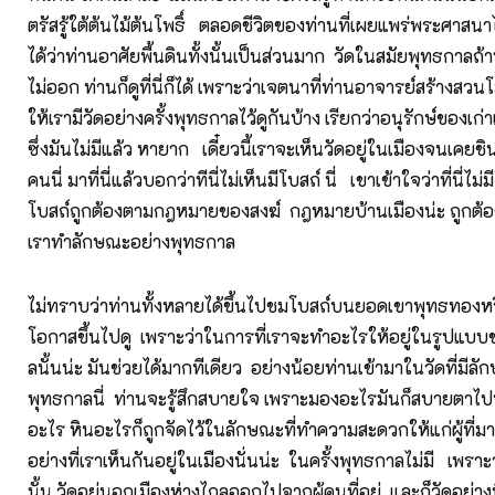
ตรัสรู้ใต้ต้นไม้ต้นโพธิ์ ตลอดชีวิตของท่านที่เผยแพร่พระศาสน
ได้ว่าท่านอาศัยพื้นดินทั้งนั้นเป็นส่วนมาก วัดในสมัยพุทธกาล
ไม่ออก ท่านก็ดูที่นี่ก็ได้ เพราะว่าเจตนาที่ท่านอาจารย์สร้างสวนโม
ให้เรามีวัดอย่างครั้งพุทธกาลไว้ดูกันบ้าง เรียกว่าอนุรักษ์ของเก่
ซึ่งมันไม่มีแล้ว หายาก เดี๋ยวนี้เราจะเห็นวัดอยู่ในเมืองจนเคย
คนนี่ มาที่นี่แล้วบอกว่าทีนี่ไม่เห็นมีโบสถ์ นี่ เขาเข้าใจว่าที่นี่ไม่มีโ
โบสถ์ถูกต้องตามกฎหมายของสงฆ์ กฎหมายบ้านเมืองน่ะ ถูกต้
เราทำลักษณะอย่างพุทธกาล
ไม่ทราบว่าท่านทั้งหลายได้ขึ้นไปชมโบสถ์บนยอดเขาพุทธทองหรื
โอกาสขึ้นไปดู เพราะว่าในการที่เราจะทำอะไรให้อยู่ในรูปแบบ
ลนั้นน่ะ มันช่วยได้มากทีเดียว อย่างน้อยท่านเข้ามาในวัดที่มีลั
พุทธกาลนี่ ท่านจะรู้สึกสบายใจ เพราะมองอะไรมันก็สบายตาไปห
อะไร หินอะไรก็ถูกจัดไว้ในลักษณะที่ทำความสะดวกให้แก่ผู้ที่มา
อย่างที่เราเห็นกันอยู่ในเมืองนั่นน่ะ ในครั้งพุทธกาลไม่มี เพราะ
นั้น วัดอยู่นอกเมืองห่างไกลออกไปจากผู้คนที่อยู่ และก็วัดอย่างที