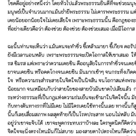
โชคดีอยู่อย่างหนึ่งว่า โดยทั่วไปแล้วพระธรรมยินดีที่จะช่วยมนุ
มนุษย์เป็นจำนวนมากแม้นย่ำยีพระธรรม ไม่เคารพพระธรรม แต่
เคยน้อยอกน้อยใจไม่เคยเสียใจ เพราะพระธรรมนั้น คือกฎของธร
ที่อย่างเดียวคือว่า ต้องช่วย ต้องช่วย ต้องช่วยเสมอ เมื่อมีโอกาส
ฉะนั้นท่านจะเห็นว่า แม้นคนจะทำชั่ว ขี้เหล้าเมายา ขี้เกียจ คอรั
ยังมีเวลานอนหลับ เพราะพระธรรมจะเปิดโอกาสให้เขาเสมอ ให้เ
รส ชิมรส แต่เพราะว่าความเคยชิน คืออนุสัยในการทำชั่วจนเคยช
ยาจนเคยชิน หรือคดโกงจนเคยชิน มันมากเข้าๆ จนกระทั่งเกิด
ใจ หรือความระส่ำระสายในจิตใจเป็นนิจสิน จนโอกาสแห่งพระธ
น้อยมาก จนเหมือนกับว่าสายใยของสายบัวมันขาดไปเสียแล้ว กา
ระหว่างธรรมะที่เป็นกฎแห่งความร่มเย็นจะเข้ามาในจิตใจนั้น มัน
กับทางตันทางรกที่ไม่มีเคย ไม่มีใครเคยใช้ทางนั้นเลย ทางนั้นก็
นั้นก็เลยเสื่อมสภาพ ผลสุดท้ายก็เป็นโรคประสาท นอนไม่หลับ ม
อยู่ว่าเขาจะจับได้ เขาจะพูดกระทบเราบ้างละ ใครพูดนิดก็คิดว
จิตใจจะนั่งตรงไหนมันก็ไม่สบาย มองสายตาไปตรงไหนก็คิดว่าเ