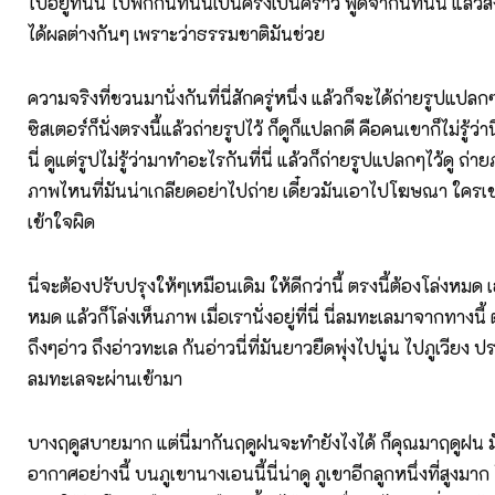
ไปอยู่ที่นั่น ไปพักกันที่นั่นเป็นครั้งเป็นคราว พูดจากันที่นั่น แล้ว
ได้ผลต่างกันๆ เพราะว่าธรรมชาติมันช่วย
ความจริงที่ชวนมานั่งกันที่นี่สักครู่หนึ่ง แล้วก็จะได้ถ่ายรูปแป
ซิสเตอร์ก็นั่งตรงนี้แล้วถ่ายรูปไว้ ก็ดูก็แปลกดี คือคนเขาก็ไม่รู้ว่
นี่ ดูแต่รูปไม่รู้ว่ามาทำอะไรกันที่นี่ แล้วก็ถ่ายรูปแปลกๆไว้ดู ถ่า
ภาพไหนที่มันน่าเกลียดอย่าไปถ่าย เดี๋ยวมันเอาไปโฆษณา ใครเข
เข้าใจผิด
นี่จะต้องปรับปรุงให้ๆเหมือนเดิม ให้ดีกว่านี้ ตรงนี้ต้องโล่งห
หมด แล้วก็โล่งเห็นภาพ เมื่อเรานั่งอยู่ที่นี่ นี่ลมทะเลมาจากทางนี้
ถึงๆอ่าว ถึงอ่าวทะเล ก้นอ่าวนี่ที่มันยาวยืดพุ่งไปนู่น ไปภูเวียง 
ลมทะเลจะผ่านเข้ามา
บางฤดูสบายมาก แต่นี่มากันฤดูฝนจะทำยังไงได้ ก็คุณมาฤดูฝน ม
อากาศอย่างนี้ บนภูเขานางเอนนี้นี่น่าดู ภูเขาอีกลูกหนึ่งที่สูงมา