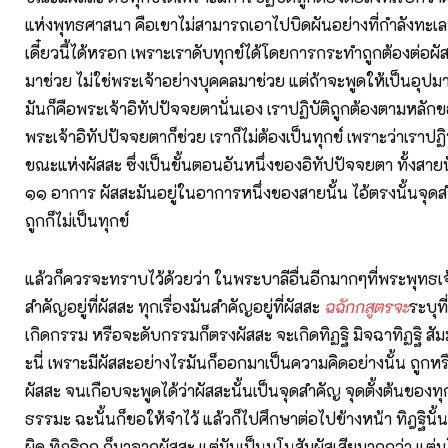
แห่งพุทธศาสนา คือเขาไม่สามารถเอาไปบิดผันอย่างที่กำลังทะเลา
เดี๋ยวนี้ได้หรอก เพราะเราดับทุกข์ได้โดยการกระทำถูกต้องต่อผัส
มาช่วย ไม่ใช่พระเจ้าอย่างบุคคลมาช่วย แต่ถ้าจะพูดให้เป็นอุปมา
มันก็คือพระเจ้าอิทัปปัจจยตานั่นเอง เราปฏิบัติถูกต้องตามหลัก
พระเจ้าอิทัปปัจจยตาก็ช่วย เราก็ไม่ต้องเป็นทุกข์ เพราะว่าเราปฏิ
ขณะแห่งผัสสะ ซึ่งเป็นขั้นตอนอันหนึ่งของอิทัปปัจจยตา ทั้งสายนั
๑๑ อาการ ผัสสะมันอยู่ในอาการหนึ่งของสายนั้น ไอ้ตรงนั้นจุดสำ
ถูกก็ไม่เป็นทุกข์
แล้วก็ควรจะทราบไว้ด้วยว่า ในพระบาลีอื่นอีกมากๆที่พระพุทธเจ้
สำคัญอยู่ที่ผัสสะ ทุกเรื่องมันสำคัญอยู่ที่ผัสสะ
ฉฉักกสูตรจะ
ระบุที
เกิดกรรม หรือจะดับกรรมก็ตรงผัสสะ จะเกิดทิฏฐิ มิจฉาทิฏฐิ สัม
ะนี่ เพราะมีผัสสะอย่างไรมันก็ออกมาเป็นความคิดอย่างนั้น ถูกหร
ผัสสะ จนเกือบจะพูดได้ว่าผัสสะนั้นเป็นจุดสำคัญ จุดตั้งต้นของทุกๆเ
ธรรมะ ฉะนั้นก็ขอให้จำไว้ แล้วก็ไปศึกษาต่อไปข้างหน้า ทิฎฐินั้
ผิด ทิฏฐิถูก ก็มาจากผัสสะ แต่มันเป็นมโนสัมผัสเสียมากกว่า แต่ม