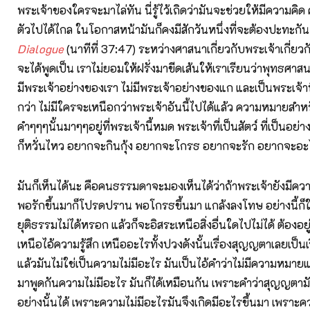
พระเจ้าของใครจะมาไล่ทัน นี่รู้ไว้เถิดว่ามันจะช่วยให้มีความคิ
ตัวไปได้ไกล ในโอกาสหน้ามันก็คงมีสักวันหนึ่งที่จะต้องปะทะกั
Dialogue
(นาทีที่ 37:47) ระหว่างศาสนาเกี่ยวกับพระเจ้าเกี่ยว
จะได้พูดเป็น เราไม่ยอมให้ฝรั่งมาขีดเส้นให้เราเรียนว่าพุทธศาสน
มีพระเจ้าอย่างของเรา ไม่มีพระเจ้าอย่างของแก และเป็นพระเจ้าที
กว่า ไม่มีใครจะเหนือกว่าพระเจ้าอันนี้ไปได้แล้ว ความหมายสำหรับ
คำๆๆๆนั้นมาๆๆอยู่ที่พระเจ้านี้หมด พระเจ้าที่เป็นสัตว์ ที่เป็นอย่าง
ก็หวั่นไหว อยากจะกินกุ้ง อยากจะโกรธ อยากจะรัก อยากจะอะไ
มันก็เห็นได้นะ คือคนธรรมดาจะมองเห็นได้ว่าถ้าพระเจ้ายังมีควา
พอรักขึ้นมาก็โปรดปราน พอโกรธขึ้นมา แกล้งลงโทษ อย่างนี้ก็ใ
ยุติธรรมไม่ได้หรอก แล้วก็จะอิสระเหนือสิ่งอื่นใดไปไม่ได้ ต้องอ
เหนือไอ้ความรู้สึก เหนืออะไรทั้งปวงดังนั้นเรื่องสุญญตาเลยเป็นเ
แล้วมันไม่ใช่เป็นความไม่มีอะไร มันเป็นไอ้คำว่าไม่มีความหมาย
มาพูดกันความไม่มีอะไร มันก็ได้เหมือนกัน เพราะคำว่าสุญญตา
อย่างนั้นได้ เพราะความไม่มีอะไรมันจึงเกิดมีอะไรขึ้นมา เพราะค