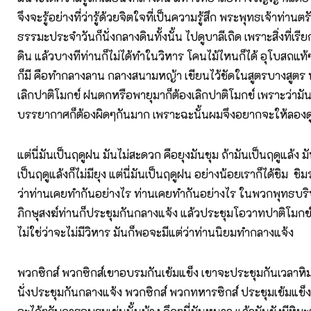
จึงจะรู้อย่างที่ว่ารู้ด้วยจิตใจที่เป็นความรู้สึก พระพุทธเจ้าท่า
ธรรมะประจำวันก็นั่งกลางดินทั้งนั้น ไปดูบาลีเถิด เพราะสิ่งที่เรีย
ดิน แล้วบางทีท่านก็ไม่ได้ทำในวิหาร โคนไม้ไหนก็ได้ อุโบสถแท้
ก็มี คือทำกลางลาน กลางสนามหญ้า เขียนไว้ชัดในสูตรบางสูตร
เลิกปาติโมกข์ ฝนตกหรือพายุมาก็ต้องเลิกปาติโมกข์ เพราะว่าม
บรรยากาศก็ต้องผิดๆกันมาก เพราะฉะนั้นผมจึงอยากจะให้ลองดู
แต่นี่มันเป็นฤดูฝน มันไม่สะดวก คือยุงมันชุม ถ้ามันเป็นฤดูแล้ง มันไ
เป็นฤดูแล้งก็ไม่มียุง แต่นี่มันเป็นฤดูฝน อย่างน้อยเราก็ได้ชิม ชิ
ว่าท่านเคยทำกันอย่างไร ท่านเคยทำกันอย่างไร ในพวกพุทธบริษัท
ภิกษุสงฆ์ท่านก็ประชุมกันกลางแจ้ง แล้วประชุมโอวาทปาติโมกข์ก
ไม่ใช่ว่าจะไม่มีวิหาร มันก็พอจะมีแต่ว่าท่านนิยมทำกลางแจ้ง
พวกซิกส์ พวกซิกส์เขาอบรมกันเข้มแข็ง เขาจะประชุมกันเวลาหิ
นั่งประชุมกันกลางแจ้ง พวกซิกส์ พวกทหารซิกส์ ประชุมเข้มแข็ง