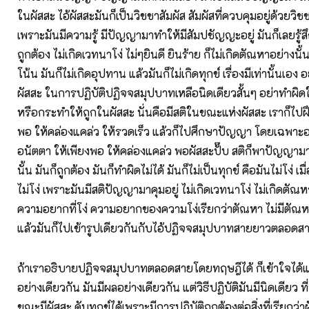
ในผัสสะ ไอ้ผัสสะมันก็เป็นวิชชาสัมผัส สัมผัสที่ควบคุมอยู่ด้วยวิชช
เพราะมันมีความรู้ มีปัญญามาทำให้มีสัมปชัญญะอยู่ มันก็เลยรู้ส
ถูกต้อง ไม่เกิดเวทนาโง่ ไม่ๆยินดี ยินร้าย ก็ไม่เกิดตัณหาอย่างนั้น
โน้น มันก็ไม่เกิดอุปทาน แล้วมันก็ไม่เกิดทุกข์ เรื่องมีเท่านั้นเอง อ
ผัสสะ ในการปฏิบัติปฏิจจสมุปบาทเหลือนิดเดียวสั้นๆ อย่าทำผิด
หรือกระทำให้ถูกในผัสสะ นั่นคือมีสติในขณะแห่งผัสสะ เราก็ไปฝึ
พอ ให้คล่องแคล่ว ให้รวดเร็ว แล้วก็ไปศึกษาปัญญา โดยเฉพาะอน
อนัตตา ให้เพียงพอ ให้คล่องแคล่ว พอผัสสะปั๊บ สติก็พาปัญญามา
นั้น มันก็ถูกต้อง มันก็ทำผิดไม่ได้ มันก็ไม่เป็นทุกข์ คือมันไม่โง่ เม
ไม่โง่ เพราะมันมีสติปัญญามาคุมอยู่ ไม่เกิดเวทนาโง่ ไม่เกิดตัณ
ความอยากที่โง่ ความอยากของความโง่เรียกว่าตัณหา ไม่มีตัณห
แล้วมันก็ไปเข้ารูปเดียวกันกับไอ้ปฏิจจสมุปบาทสายยาวตลอด
ถ้าเราอธิบายปฏิจจสมุปบาทตลอดสายโดยทฤษฎีได้ ก็เข้าใจได้แ
อย่างเดียวกัน มันมีผลอย่างเดียวกัน แต่วิธีปฏิบัติมันมีนิดเดียว ที
ขณะมีผัสสะ ดับทุกข์ได้เพราะมีการปฏิบัติถูกต้องต่อสิ่งที่เรียกว่าผ