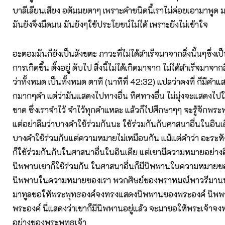
บาลีเลียนเสียง อตัมมยตาๆ เพราะคำชนิดนี้เราไม่ค่อยเอามาพูด 
มันยังจึงมืดมน มันยังๆใช้ประโยชน์ไม่ได้ เพราะยังไม่เข้าใจ
อะตอมมันก็ยังเป็นสังขตะ ภาวะที่ไม่ได้สำเร็จมาจากสิ่งนั้นๆซึ่งเป็นส
การเกิดขึ้น ตั้งอยู่ ดับไป สิ่งนี้ไม่ได้เกิดมาจาก ไม่ได้สำเร็จมาจาก
ว่าทั้งหมด เป็นทั้งหมด ตาที (นาทีที่ 42:32) แปลว่าคงที่ ก็มี
กมากๆคำ แต่ว่ามันแสดงไปทางอื่น ทิศทางอื่น ไม่มุ่งจะแสดงไปใ
ขาด ซึ่งเราจำไว้ จำไว้ทุกคำแหละ แล้วก็ไปศึกษาๆๆ จะรู้จักพระ
แต่อย่าลืมว่าบางคำใช้ร่วมกันนะ ใช้ร่วมกันกับศาสนาอื่นในอินเด
บางคำใช้ร่วมกันแต่ความหมายไม่เหมือนกัน แม้แต่คำว่า อะระห
ก็ใช้ร่วมกันกับในศาสนาอื่นในอินเดีย แต่เขามีความหมายอย่างอื
นิพพานเขาก็ใช้ร่วมกัน ในศาสนาอื่นก็มีนิพพานในความหมายขอ
นิพพานในความหมายของเรา พวกศิษย์ของพราหมณ์พาวรีมานพ
มาทูลขอให้พระพุทธองค์จงทรงแสดงนิพพานของพระองค์ นิพพ
พระองค์ นี่แสดงว่าเขาก็มีนิพพานอยู่แล้ว จะมาขอให้พระเจ้า
อย่างของพระพุทธเจ้า