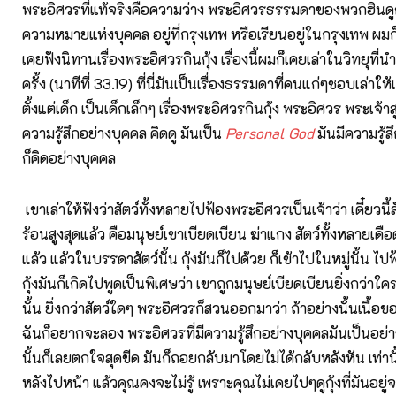
พระอิศวรที่แท้จริงคือความว่าง พระอิศวรธรรมดาของพวกฮินดู
ความหมายแห่งบุคคล อยู่ที่กรุงเทพ หรือเรียนอยู่ในกรุงเทพ ผมก
เคยฟังนิทานเรื่องพระอิศวรกินกุ้ง เรื่องนี้ผมก็เคยเล่าในวิทยุที่
ครั้ง (นาทีที่ 33.19) ที่นี่มันเป็นเรื่องธรรมดาที่คนแก่ๆชอบเล่าให
ตั้งแต่เด็ก เป็นเด็กเล็กๆ เรื่องพระอิศวรกินกุ้ง พระอิศวร พระเจ้าส
ความรู้สึกอย่างบุคคล คิดดู มันเป็น
Personal God
มันมีความรู้ส
ก็คิดอย่างบุคคล
เขาเล่าให้ฟังว่าสัตว์ทั้งหลายไปฟ้องพระอิศวรเป็นเจ้าว่า เดี๋ยวนี้
ร้อนสูงสุดแล้ว คือมนุษย์เขาเบียดเบียน ฆ่าแกง สัตว์ทั้งหลายเดือด
แล้ว แล้วในบรรดาสัตว์นั้น กุ้งมันก็ไปด้วย ก็เข้าไปในหมู่นั้น 
กุ้งมันก็เกิดไปพูดเป็นพิเศษว่า เขาถูกมนุษย์เบียดเบียนยิ่งกว่าใคร
นั้น ยิ่งกว่าสัตว์ใดๆ พระอิศวรก็สวนออกมาว่า ถ้าอย่างนั้นเนื้อ
ฉันก็อยากจะลอง พระอิศวรที่มีความรู้สึกอย่างบุคคลมันเป็นอย่างนี
นั้นก็เลยตกใจสุดขีด มันก็ถอยกลับมาโดยไม่ได้กลับหลังหัน เท่านั
หลังไปหน้า แล้วคุณคงจะไม่รู้ เพราะคุณไม่เคยไปๆดูกุ้งที่มันอยู่