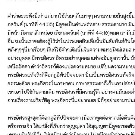
คำว่าอะระหังนี่เก่าแก่มากใช้ร่วมๆกันมาๆๆ ความหมายมันสูงขึ้
ภควันต์ (นาทีที่ 44:05) นี่ดูจะเป็นคำแพร่หลาย ธรรมดามาก มั
มีหน้า มีตามาสักหน่อย เรียกภควันต์ (นาทีที่ 44:16)หมด เราม
อื่น ฉะนั้นเราจะต้องรู้ไว้ว่าในประเทศอินเดียนั้นมันสัมพันธ์กันโดย
หลังๆๆๆนี่มาเรื่อยๆ มันก็ใช้คำๆเดิมนั้นในความหมายใหม่เสมอ พ
อย่างบุคคล มีพระอิศวร อิศระอย่างบุคคล แต่พอมันสูงกว่านั้น ม
เหนืออัตตา คำว่าอิศวรก็ต้องแปลความหมาย เปลี่ยนความหมายเป็
พระอิศวรแท้จริงก็คือกฎอิทัปปัจจยตา นั่นเป็นพระอิศวรแท้จริง
ธรรมะด้วย พระอิศวรในภาษาคน ภาษาธรรมดาก็เก็บเอาปล่อยไว
เขาเอาไปใช้กันตามเดิม พระอิศวรที่มีความรู้สึกอย่างคนมันลด
อ่านเรื่องรามเกียร์ติดู พระอิศวรนี่แย่มากเลย นี่ก็ๆอย่าเอามาปน
พระอิศวรสูงสุดก็คือกฎอิทัปปัจจยตา เมื่อเราพูดต่อจากเมื่อคืนคือเร
หรือพระเจ้า ได้แก่สิ่งที่เรียกว่าสุญญตา ไอ้สุญญตานี่ดูจะรอดตัว
เคยพบในลัทธิอื่น ไม่เหมือนคำว่านิพพาน ไม่เหมือนคำว่าอะระหัง 