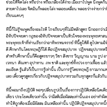
ช่วยให้จิตโล่ง หรือว่าง หรือเกลี้ยงได้ง่าย เมื่อเราไปพูด นั่งพูดกั
สายตาไปเลย จิตมันก็พลอยโล่ง พลอยเคลื่อน พลอยว่างง่ายกว่าท
เรียนแคบๆ
ทีนี้ก็ไม่รู้จะพูดเรื่องอะไรดี โรงเรียนๆที่ไม่มีหลักสูตร นึกออกว่าเ
อิทัปปัจจยตา กฎของอิทัปปัจจยตาเป็นหัวใจของพระพุทธศาสนา
พระพุทธเจ้าที่ท่านเรียกว่าอาทิพรหมจรรย์ ทีนี้ดูให้ดี ดูไปตามอิ
ดี ศึกษากันโดยทฤษฎีก็ได้ คือปฏิจจสมุปบาท ปฏิจจสมุปบาทหร
สำหรับศึกษานั้นก็คือสูตรยาวๆ วิชา สังขาร วิญญาณ นาม รูป 
เวทนา ตัณหา อุปาทาน ภพ ชาติ และทุกข์ทั้งปวง ยาวเฟื้อย แล
ละเอียด รู้แล้วก็เป็นการรู้เท่านั้น เป็นการรู้โดยทฤษฎี ยาวมาก
เลย เดี๋ยวดูๆสูตรเกี่ยวกับปฏิจจสมุปบาทรวมกันทุกสูตรก็แล้วกัน
ทีนี้พอมาถึงปฏิบัติ พอๆเปลี่ยนรูปเป็นเรื่องการปฏิบัติเหลือนิดเดี
เดียว ประโยคเดียวเท่านั้น ว่ามีสติเมื่อผัสสะเท่านั้นเอง อย่าทำผิดเ
ทำให้ถูกต้องเมื่อมีผัสสะ มันเหลือเท่านั้น ปฏิบัติปฏิจจสมุปบาทนั