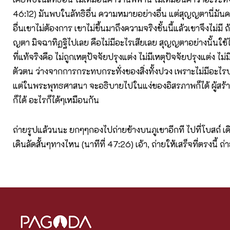
46:12) มันพบในลัทธิอื่น ความหมายอย่างอื่น แต่สุญญตานี่มัน
อื่นเขาไม่ต้องการ เขาไม่ขึ้นมาถึงความจริงชั้นนี้แล้วเขาจึงไม่มี
ญตา มิจฉาทิฏฐิไปเลย คือไม่มีอะไรเสียเลย สุญญตาอย่างนั้นใช้
ที่แท้จริงคือ ไม่ถูกเหตุปัจจัยปรุงแต่ง ไม่มีเหตุปัจจัยปรุงแต่ง 
ตัวตน ว่างจากการกระทบกระทั่งของสิ่งทั้งปวง เพราะไม่มีอะไรปร
แต่ในพระพุทธศาสนา จะอธิบายไปในแง่ของอิสรภาพก็ได้ ผู้สร้าง
ก็ได้ อะไรก็ได้ๆเหมือนกัน
ถ่ายรูปแล้วนนะ ยกๆๆกองไปถ่ายข้างบนภูเขาอีกที ไปที่โบสถ์ เ
เดินลัดสั้นๆทางไหน (นาทีที่ 47:26) เอ้า, ถ่ายให้เสร็จที่ตรงนี้ ถ่