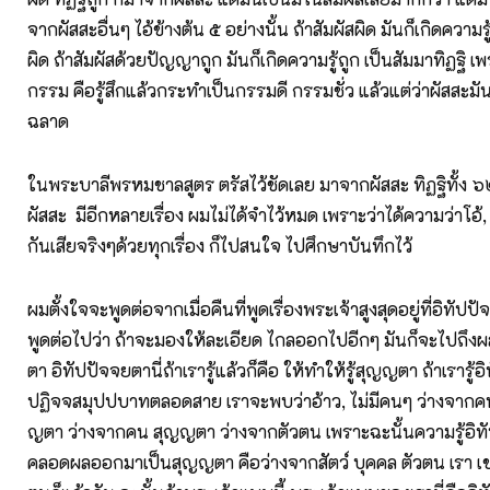
จากผัสสะอื่นๆ ไอ้ข้างต้น ๕ อย่างนั้น ถ้าสัมผัสผิด มันก็เกิดความร
ผิด ถ้าสัมผัสด้วยปัญญาถูก มันก็เกิดความรู้ถูก เป็นสัมมาทิฏฐิ เพ
กรรม คือรู้สึกแล้วกระทำเป็นกรรมดี กรรมชั่ว แล้วแต่ว่าผัสสะมัน
ฉลาด
ในพระบาลีพรหมชาลสูตร ตรัสไว้ชัดเลย มาจากผัสสะ ทิฏฐิทั้ง ๖
ผัสสะ มีอีกหลายเรื่อง ผมไม่ได้จำไว้หมด เพราะว่าได้ความว่าโอ้, ม
กันเสียจริงๆด้วยทุกเรื่อง ก็ไปสนใจ ไปศึกษาบันทึกไว้
ผมตั้งใจจะพูดต่อจากเมื่อคืนที่พูดเรื่องพระเจ้าสูงสุดอยู่ที่อิทัปป
พูดต่อไปว่า ถ้าจะมองให้ละเอียด ไกลออกไปอีกๆ มันก็จะไปถึง
ตา อิทัปปัจจยตานี่ถ้าเรารู้แล้วก็คือ ให้ทำให้รู้สุญญตา ถ้าเรารู้
ปฏิจจสมุปปบาทตลอดสาย เราจะพบว่าอ้าว, ไม่มีคนๆ ว่างจาก
ญตา ว่างจากคน สุญญตา ว่างจากตัวตน เพราะฉะนั้นความรู้อิท
คลอดผลออกมาเป็นสุญญตา คือว่างจากสัตว์ บุคคล ตัวตน เรา เข