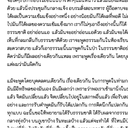
จะได้ๆรับการอบรมเช่นนั้นบ้าง ดึกๆนี่มันหนาว แล้วมันยังมีหิมะ
ด้วย แล้วนั่งประชุมกันกลางแจ้ง อบรมสั่งสอนทหาร ผู้ถือดาบจะ
ได้ผลเป็นความเข้มแข็งอย่างหนึ่ง อย่างน้อยมันก็ได้ผลที่พอดี ไม
ไปมันก็ได้ผลของความเข้มแข็งมาก เราก็ไม่ๆเอาถึงอย่างนั้นก็ได้
ธรรมชาติ อย่าอ่อนแอ แล้วมันจะอย่าอ่อนแอด้วย แล้วมันจะได
เห็นที่กลมกลืนกับธรรมชาติด้วย เราจะพูดธรรมะกันในห้องเรียน 
สะดวกสบาย แล้วก็เอาธรรมะนั้นมาพูดกันในป่า ในธรรมชาติอย่
คิดว่ามันก็มีผลอย่างเดียวกันแหละ เพราะพูดเรื่องเดียวกัน โดย
แต่ผมว่ามันผิดกัน
แม้จะพูดโดยบุคคลคนเดียวกัน เรื่องเดียวกัน ในการพูดในท่ามก
มันมีอิทธิพลของมันเอง มันมีผลกว่า เพราะว่าพอเราเข้ามานั่งใน
แล้ว จิตมันเปลี่ยนแล้ว จิตเปลี่ยนไปอยู่ในสภาพอื่นแล้ว เพื่อร
อย่าง และการรับคำพูดมันก็รับได้แปลกกัน การคิดนึกก็แปลกกัน
ทุกแบบ ฉะนั้นขอให้พยายามได้รับธรรมชาติ ได้รับผลจากธรรมช
กลางทุ่งบ้าง บนภูเขาบ้าง ริมทะเลบ้าง แล้วแต่จะทำได้ ที่ไหนมีป