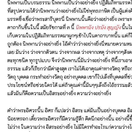
นิพพานเป็นบรมธรรม นิพพานเป็นว่างอย่างยิ่ง ปฏิสัมภิทามรรคไ
ที่สรุปความได้ว่านิพพานว่างอย่างยิ่งไม่ใช่พุทธภาษิต เป็นผู้แต่งค
มรรคซึ่งเชื่อว่าพระสารีบุตรนี่ นิพพานนั้นคือว่างอย่างยิ่ง เพราะท
คาถากันขึ้นในนี้ สมัยรัชกาลที่ ๓ นี้
นิพพานัง ปรมัง สุญญัง
นั้นไ
เก็บความในปฏิสัมภิทามรรคมาผูกๆเข้าไปในคาถาบาทนั้น แต่ก็ใช้
ถูกต้อง นิพพานว่างอย่างยิ่ง ไอ้คำว่าว่างอย่างยิ่งนี่หมายคว
เลย มันว่าง ว่างจากตัวตน ว่างจากผล ว่างจากเหตุ ว่างจากๆสัง
ตะทุกชนิด ทุกรูปแบบ จึงว่านิพพานนี่มันว่างอย่างยิ่ง ทีนี้เราเ
ธรรมะ แล้วก็เรียกว่ามีค่าสูงสุด เราไม่ได้เอาคุณค่าทางวัตถุ หร
วัตถุ บุคคล กระทำอย่างวัตถุ อย่างบุคคล เขาก็ไปเล็งที่บุคคลที่ช
ประโยชน์หรือช่วยใครได้ แต่ถ้าคุณค่านี้มันๆๆเล็งถึงไอ้ธรรมะล้
แล้วมันก็คือความเป็นอิสระอย่างยิ่ง ความว่างอย่างยิ่ง
คำว่าพระอิศวรนั้น อิศร ก็แปลว่า อิสระ แต่มันเป็นอย่างบุคคล อิส
น้อยหรอก เดี๋ยวพระอิศวรก็มีความรู้สึก คิดนึกอย่างนั้น อย่างนี้ขึ
ไม่ว่าง ในความว่าง อิสระอย่างยิ่ง ไม่มีใครทำอะไรแก่ความว่างไ