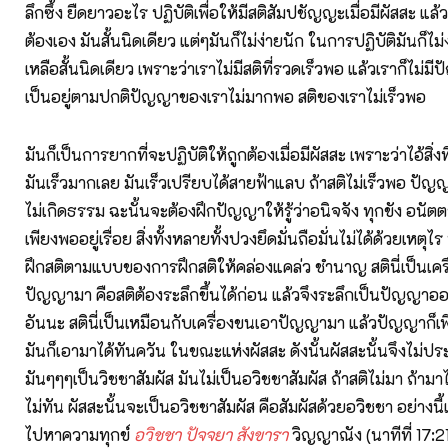
ลึกซึ้ง ยืดยาวอะไร ปฏิบัติเพื่อให้มีสติสัมปชัญญะเมื่อมีผัสสะ แล้ว
ต้องเอง มันสั้นนิดเดียว แต่ๆมันก็ไม่ง่ายนัก ในการปฏิบัติมันก็ไม
เหลือสั้นนิดเดียว เพราะว่าเราไม่มีสติที่รวดเร็วพอ แล้วเราก็ไม่ม
เป็นอยู่ตามปกติปัญญาของเราไม่มากพอ สติของเราไม่เร็วพอ
มันก็เป็นการยากที่จะปฏิบัติให้ถูกต้องเมื่อมีผัสสะ เพราะว่าไอ้สิ่งที
มันเร็วมากเลย มันเร็วเปรียบได้สายฟ้าแลบ ถ้าสติไม่เร็วพอ ปั
ไม่เกิดธรรม ฉะนั้นจะต้องฝึกปัญญาให้รู้ว่าอนิจจัง ทุกขัง อนัตต
เพียงพออยู่เรื่อย สิ่งทั้งหลายทั้งปวงยึดมั่นถือมั่นไม่ได้ด้วยเหตุไร น
ฝึกสติตามแบบของการฝึกสติให้คล่องแคล่ว ชำนาญ สตินี่เป็นเคร
ปัญญามา คือสติต้องระลึกขึ้นได้ก่อน แล้วจึงระลึกเป็นปัญญา
อันนะ สตินี่เป็นเหมือนกับเครื่องขนเอาปัญญามา แล้วปัญญาก็เพี
มันก็เอามาได้ทันควัน ในขณะแห่งผัสสะ ดังนั้นผัสสะนั้นจึงไม่
มันๆๆๆเป็นวิชชาสัมผัส มันไม่เป็นอวิชชาสัมผัส ถ้าสติไม่มา ถ้าม
ไม่ทัน ผัสสะนั้นจะเป็นอวิชชาสัมผัส คือสัมผัสด้วยอวิชชา อย่างนี
ไปหาความทุกข์
อวิชชา ปัจจยา สังขารา
วิญญาณัง (นาทีที่ 17:2