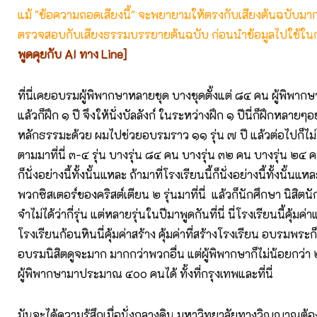
แม้ "ข้อความถอดเสียงนี้" จะพยายามให้ตรงกับเสียงต้นฉบับมากที่
ตรวจสอบกับเสียงธรรมบรรยายต้นฉบับ ก่อนนำข้อมูลไปใช้ในก
พูดคุยกับ AI ทาง Line]
ที่นี่เคยอบรมผู้พิพากษาหลายชุด บางชุดตั้งแต่ ๘๔ คน ผู้พิพาก
แล้วก็ฝึก ๑ ปี จึงให้นั่งบัลลังก์ ในระหว่างฝึก ๑ ปีนี่ก็ฝึกหลาย
หลักธรรมะด้วย ผมไปช่วยอบรมราว ๑๑ รุ่น ๗ ปี แล้วต่อไปก็ไม
ตามมาที่นี่ ๓-๔ รุ่น บางรุ่น ๘๔ คน บางรุ่น ๓๒ คน บางรุ่น ๒๔ ค
ก็นั่งอย่างนี้ทั้งนั้นแหละ ถ้ามาที่โรงเรียนนี้ก็นั่งอย่างนี้ทั้งนั้นแห
พวกซิสเตอร์ของคริสต์เตียน ๒ รุ่นมาที่นี่ แล้วก็นักศึกษา นิสิตน
จำไม่ได้ว่ากี่รุ่น แต่หลายรุ่นในปีมาพูดกันที่นี่ นี่โรงเรียนนี้คุ้มค
โรงเรียนก้อนหินนี่คุ้มค่าสร้าง คุ้มค่าที่สร้างโรงเรียน อบรมพระก
อบรมนิสิตดูจะมาก มากกว่าพวกอื่น แต่ผู้พิพากษาก็ไม่น้อยกว
ผู้พิพากษามาประมาณ ๔๐๐ คนได้ ทั้งที่กรุงเทพและที่นี่
มันจะได้ความรู้สึกเมื่อนั่งกลางดิน มหาวิทยาลัยทางวิญญาณต้อง