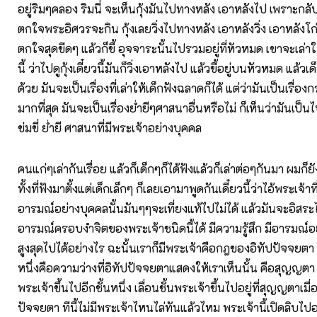
อยู่ริมๆคลอง ริมนี่ จะเห็นกุ้งมันไปทางหลัง เอาหลังไป เพราะกลั
ตกใจพระอิศวรจะกิน กุ้งเลยวิ่งไปทางหลัง เอาหลังวิ่ง เอาหลังโก่ง
ตกใจสุดขีดๆ แล้วก็ขี้ อุจจาระนั้นไปรวมอยู่ที่หัวหมด เขาจะเล่าให
นี้ ว่าไปดูกุ้งเดี๋ยวนี้มันก็วิ่งเอาหลังไป แล้วขี้อยู่บนหัวหมด แล้ว
ด้วย มันจะเป็นเรื่องที่เล่าให้เด็กฟังฉลาดก็ได้ แต่ว่ามันเป็นเรื่
มากที่สุด มันจะเป็นเรื่องย่ำยีๆศาสนาอื่นหรือไม่ ก็เห็นว่ามันเป็น
ข่มขี่ ย่ำยี ศาสนาที่มีพระเจ้าอย่างบุคคล
คนแก่ๆเล่ากันเรื่อย แล้วก็เด็กๆก็ได้ฟังแล้วก็เล่าต่อๆกันมา ผมก็ยั
ทั้งที่ฟังมาตั้งแต่เด็กเล็กๆ ก็เลยเอามาพูดกันเดี๋ยวนี้ว่าไอ้พระเจ้าที
อารมณ์อย่างบุคคลนั้นมันๆๆจะเที่ยงแท้ไปไม่ได้ แล้วมันจะอิสระไ
อารมณ์ครอบงำจิตของพระเจ้าชนิดนี้ได้ มีความรู้สึก มีอารมณ์อ
สูงสุดไปได้อย่างไร ฉะนั้นเราก็มีพระเจ้าคือกฎของอิทัปปัจจยตา ถ
หนึ่งคือความว่างที่อิทัปปัจจยตาแสดงให้เราเห็นนั้น คือสุญญตา 
พระเจ้าขึ้นไปอีกชั้นหนึ่ง เลื่อนชั้นพระเจ้าขึ้นไปอยู่ที่สุญญตาเมื่
ปัจจยตา ทีนี้ไม่มีพระเจ้าไหนไล่ทันแล้วไหม พระเจ้านี้เปิดลิบไปอย