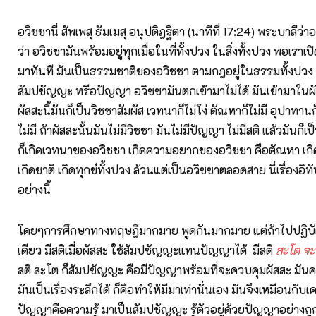
อวิชชานี่ สัพเพสุ ธัมเมสุ อนุปติฎฐิตา (นาทีที่ 17:24) พระบาลีว่าอ
ว่า อวิชชามันพร้อมอยู่ทุกเมื่อในที่ทั้งปวง ในสิ่งทั้งปวง พอเราเ
มาทันที มันเป็นธรรมชาติของอวิชชา ตามกฎอยู่ในธรรมทั้งปวง แต
สัมปชัญญะ หรือปัญญา อวิชชามันตกเข้ามาไม่ได้ มันเข้ามาในผัส
ผัสสะนี้มันก็เป็นวิชชาสัมผัส เวทนาก็ไม่โง่ ตัณหาก็ไม่มี อุปาทานก
ไม่มี ถ้าผัสสะนั้นมันไม่มีวิชชา มันไม่มีปัญญา ไม่มีสติ แล้วมันก็เ
ก็เกิดเวทนาของอวิชชา เกิดความอยากของอวิชชา คือตัณหา เกิ
เกิดชาติ เกิดทุกข์ทั้งปวง ล้วนแต่เป็นอวิชชาตลอดสาย นี่เรื่องอิ
อย่างนี้
โดยๆการศึกษาทางทฤษฎีมากมาย พูดกันมากมาย แต่ถ้าไปปฏิบัติ
เดียว มีสติเมื่อผัสสะ ใช้สัมปชัญญะแทนปัญญาได้ มีสติ
สะโต จะ
สติ สะโต ก็สัมปชัญญะ คือมีปัญญาพร้อมที่จะควบคุมผัสสะ มันคน
มันเป็นเรื่องระลึกได้ ก็คือทำให้มีมาเท่านั่นเอง มันจึงเหมือนกับเค
ปัญญาคือความรู้ มาเป็นสัมปชัญญะ รู้ตัวอยู่ด้วยปัญญาอย่างถูก