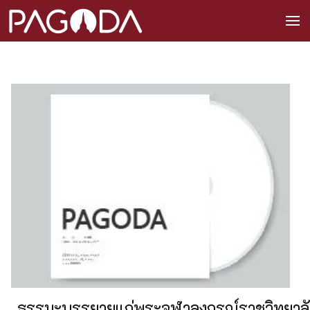
ธรรมะบรรยายแก่พระจุฬาลงกรณ์ราชวิทยาลัย ค