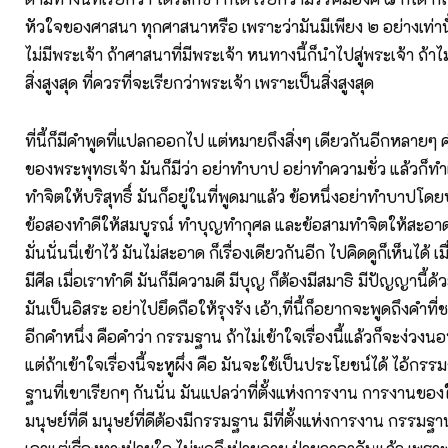
หัวใจของศาสนา ทุกศาสนาหรือ เพราะว่ามันมีเพียง ๒ อย่างเท่านั
ไม่มีพระเจ้า ถ้าศาสนาที่มีพระเจ้า หนทางนี้ก็นำไปสู่พระเจ้า ถ้าไม่
สิ่งสูงสุด ที่ควรที่จะเรียกว่าพระเจ้า เพราะเป็นสิ่งสูงสุด
ที่นี้ก็มีคำพูดที่แปลกออกไป แต่หมายถึงสิ่งๆ เดียวกันอีกหลายๆ 
ของพระพุทธเจ้า มันก็มีว่า อย่าทำบาป อย่าทำความชั่ว แล้วก็ทำ
ทำจิตให้บริสุทธิ์ มันก็อยู่ในที่พูดมาแล้ว ข้อหนึ่งอย่าทำบาปโ
ข้อสองทำดีให้สมบูรณ์ ทำบุญทำกุศล และข้อสามทำจิตให้สะอาด 
มั่นนั่นนี่เข้าไว้ มันไม่สะอาด ก็เรื่องเดียวกันอีก ไปคิดดูก็เห็นได้ 
มีศีล เมื่อเราทำดี มันก็มีความดี มีบุญ ก็ต้องมีสมาธิ มีปัญญานี้ด้
มันเป็นอิสระ อย่าไปยึดถือให้รุงรัง เอ้า,ที่นี้ก็อยากจะพูดถึงคำที
อีกคำหนึ่ง คือคำว่า กรรมฐาน ถ้าไม่เข้าใจเรื่องนี้แล้วก็จะง่วงน
แต่ถ้าเข้าใจเรื่องนี้จะหูผึ่ง คือ มันจะใช้เป็นประโยชน์ได้ ไอ้
ฐานที่เขาเรียกๆ กันนั่น มันแปลว่าที่ตั้งแห่งการงาน การงานข
มนุษย์ที่ดี มนุษย์ที่ดีต้องมีกรรมฐาน มีที่ตั้งแห่งการงาน กรรมฐา