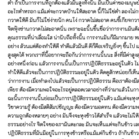
ต่ำ ถ้าเป็นการงานที่ถูกต้องแล้วมันสูงทั้งนั้น มันเป็นค่าของมนุษย์
อะไรต่ำหรอก แม้แต่จะกวาดบ้านให้สะอาด นี้ก็ไม่ใช่ต่ำ ลองไม่กว
กวาดให้ดี มันก็ไม่ใช่ง่ายนัก คนโง่ กวาดไม่สะอาด คนขี้เกียจก
จิตฟุ้งซ่านกวาดไม่สะอาดนั่น เพราะฉะนั้นขึ้นชื่อว่าการงานมันต
คุณธรรมที่น่าเลื่อมใส น่านับถือทั้งนั้น การงานมันก็มีมากมาย
อย่าง ล้วนแต่ต้องทำให้ดี ทำดีแล้วมันดี ดีก็คือเจริญยิ่งๆ ขึ้นไป แล
สูงสุดได้ พวกเราที่นี้อยากจะถือกันว่าการงานนั้นนะ สิ่งที่มีค่าสู
อย่างหนึ่งก่อน แล้วการงานนั้นเป็นการปฏิบัติธรรมะอยู่ในตัว 
ทำให้ดีแล้วจะเป็นการปฏิบัติธรรมะอยู่ในตัว คิดดูสักหน่อยก็เห็นได
ว่าการงาน เมื่อทำลงไปแล้วจะเป็นการปฏิบัติธรรม คือเราต้องมีส
เพียร ต้องมีความพอใจอะไรอยู่ตลอดเวลาอย่างที่ว่ามาแล้วในกา
ฉะนั้นการงานนั้นย่อมเป็นการปฏิบัติธรรมอยู่ในตัว แม้แต่จะหุงข้
วิชาความรู้ ต้องมีสติสัมปชัญญะ ต้องมีความอดทน ต้องมีความพา
ความถูกต้องหลายๆ อย่าง มันจึงจะหุงข้าวได้สำเร็จ แล้วจะไม่ให้เ
ธรรมอย่างไร จิตใจของเรามันตะกละ มันจะเห็นแต่จะกินข้าว เลย
ปฏิบัติธรรมที่มันมีอยู่ในการหุงข้าวหรือแม้แต่กินข้าว ถ้ากินข้าว