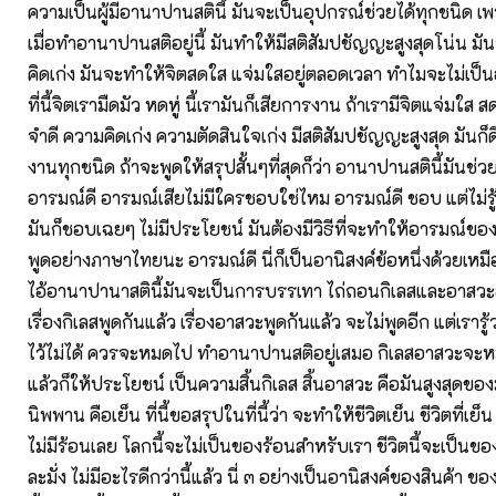
ความเป็นผู้มีอานาปานสตินี้ มันจะเป็นอุปกรณ์ช่วยได้ทุกชนิด 
เมื่อทำอานาปานสติอยู่นี้ มันทำให้มีสติสัมปชัญญะสูงสุดโน่น มั
คิดเก่ง มันจะทำให้จิตสดใส แจ่มใสอยู่ตลอดเวลา ทำไมจะไม่เป็น
ที่นี้จิตเรามืดมัว หดหู่ นี้เรามันก็เสียการงาน ถ้าเรามีจิตแจ่มใส ส
จำดี ความคิดเก่ง ความตัดสินใจเก่ง มีสติสัมปชัญญะสูงสุด มันก็ด
งานทุกชนิด ถ้าจะพูดให้สรุปสั้นๆที่สุดก็ว่า อานาปานสตินี้มันช่ว
อารมณ์ดี อารมณ์เสียไม่มีใครชอบใช่ไหม อารมณ์ดี ชอบ แต่ไม่รู
มันก็ชอบเฉยๆ ไม่มีประโยชน์ มันต้องมีวิธีที่จะทำให้อารมณ์ของเร
พูดอย่างภาษาไทยนะ อารมณ์ดี นี่ก็เป็นอานิสงค์ข้อหนึ่งด้วยเหมือนก
ไอ้อานาปานาสตินี้มันจะเป็นการบรรเทา ไถ่ถอนกิเลสและอาสวะ
เรื่องกิเลสพูดกันแล้ว เรื่องอาสวะพูดกันแล้ว จะไม่พูดอีก แต่เรารู้ว่า
ไว้ไม่ได้ ควรจะหมดไป ทำอานาปานสติอยู่เสมอ กิเลสอาสวะจะ
แล้วก็ให้ประโยชน์ เป็นความสิ้นกิเลส สิ้นอาสวะ คือมันสูงสุดของม
นิพพาน คือเย็น ที่นี้ขอสรุปในที่นี้ว่า จะทำให้ชีวิตเย็น ชีวิตที่เย็น 
ไม่มีร้อนเลย โลกนี้จะไม่เป็นของร้อนสำหรับเรา ชีวิตนี้จะเป็นขอ
ละมั่ง ไม่มีอะไรดีกว่านี้แล้ว นี่ ๓ อย่างเป็นอานิสงค์ของสินค้า ขอ