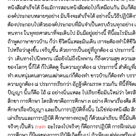
หนังสือสำเร็จได้ ถึงแม้การสอนหนังสือต่อไปก็เหมือนกัน มันก็
องค์ประกอบหลายๆอย่าง มันจึงจะสำเร็จได้ อย่างนั้นวิธีปฏิบัติ
ต้องประกอบไปด้วยองค์ประกอบที่มันจำเป็นครบถ้วนทุกอย่าง เดี๋
หนทาง ในพุทธศาสนาที่จะเดินไป มันมีอยู่อย่างนี้ ทีนี้อะไรมันเดิ
ถ้าพูดภาษาชาวบ้าน ก็ว่า ชีวิตนี่แหละมันเดิน เราจะต้องทำให้ชี
ไปหรือว่าสูงขึ้น เจริญขึ้น ด้วยการเป็นอยู่ที่ถูกต้อง ๘ ประการนี้
ว่า เดินทางไปนิพพาน เมื่อยังไม่ถึงนิพพาน ก็ถึงความสุข ความสงบ
ของโลกๆ นี้ก็ได้ ก็ไปคิดดู งั้นความถูกต้อง ๘ ประการนี้ สำคัญที่ส
ทำ คนหนุ่มคนสาวคนเฒ่าคนแก่ก็ต้องทำ ชาวบ้านก็ต้องทำ บรรพช
ความถูกต้อง ๘ ประการเรียกว่า อัฏฐังคิกมรรค รวมกัน ทีนี้ที่จัด
ปัญญา นั้นก็คือ ไอ้ ๘ อย่างนั่นแหละ ไปเรียกชื่อมันใหม่ว่า ไตร
สิกขา การศึกษา ไตรสิกขาคือการศึกษา ๓ อย่าง ศึกษาเรื่องศีล ศึ
ศึกษาเรื่องปัญญา และเป็นการปฏิบัติทั้งนั้น ไม่ใช่ท่องหนังสือ สิก
เล่าเรียนและการปฏิบัติ ศึกษาทางทฤษฎี ก็ด้วยเล่าเรียน ทีนี้มันศ
จริงๆ เป็นตัว
train
อะไรลงไปจริงๆ ก็คือการปฏิบัติ การฝึกฝน
การศึกษา ก็มีผลของการปฏิบัติเกิดขึ้นแน่ ถ้าเพียงแต่ท่องหรือเล่