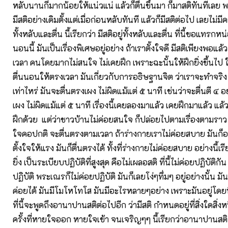
หลับนานกี่มากน้อยให้แน่วแน่ แล้วก็ตื่นขึ้นมา ก็มาสติทันทีเลย พอ
มีสติอย่างเดิมตั้งแต่เมื่อก่อนหลับทันที แล้วก็มีสติต่อไป เลยไม่ม
ทั้งหลับและตื่น นี้เรียกว่า มีสติอยู่ทั้งหลับและตื่น ที่นี้ขอแทรกหน่อ
นอนนี้ มันเป็นเรื่องพิเศษอยู่อย่าง ถ้าเราตั้งใจดี มีสติเพียงพอแล้
เวลา คนโดยมากไม่สนใจ ไม่เคยฝึก เพราะฉะนั้นให้ฝึกยิ่งขึ้นไป ให
ตื่นนอนให้ตรงเวลา มันเกี่ยวกับการอธิษฐานจิต ว่าเราจะทำจริง 
เท่าไหร่ มันจะตื่นตรงเผง ไม่ผิดแม้แต่ ๕ นาที เช่นว่าจะตื่นตี ๔ อ
เผง ไม่ผิดแม้แต่ ๕ นาที เรื่องนี้เคยลองมาแล้ว เคยฝึกมาแล้ว แล้
ฝึกด้วย แต่ว่าชาวบ้านไม่ค่อยสนใจ ก็ปล่อยไปตามเรื่องตามราว
ใจคอปกติ จะตื่นตรงตามเวลา ถ้าร่างกายเราไม่ค่อยสบาย มันก็อา
ตั้งใจให้แรง มันก็ตื่นตรงได้ ทั้งที่ร่างกายไม่ค่อยสบาย อย่างนี้เ
ยิ่ง เป็นระเบียบปฏิบัติที่สูงสุด คือไม่เผลอสติ ที่นี้ไม่ค่อยปฏิบัติกั
ปฏิบัติ พระเณรก็ไม่ค่อยปฏิบัติ มันก็เลยโง่ๆทึ่มๆ อยู่อย่างนั้น มั
ค่อยได้ มันมีโมโหโทโส มันมีอะไรหลายๆอย่าง เพราะมันอยู่โดยที
ที่นี้จะพูดถึงอานาปานสติต่อไปอีก ว่ามีสติ กำหนดอยู่ที่สิ่งใดสิ่งหน
ครั้งที่หายใจออก หายใจเข้า จนเจริญๆๆ นี้เรียกว่าอานาปานสต