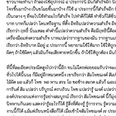
ชาวนาจะทำนา ถ้าลองใช้อุปกรณ์ ๔ ประการนี้ มันก็สำเร็จอีก นี
โจรขึ้นมาบ้าง เป็นขโมยขึ้นมาบ้าง ก็ใช้ ๔ ประการนี้ก็สำเร็จอีก น
เป็นกลาง ๆ ที่จะไปใช้ทำอะไรก็สำเร็จ ไปทำดีก็ได้ดี ทำชั่วก็ได้ชั่ว
บาท บาทก็แปลว่า โคนหรือฐาน ที่ตั้ง อิทธิแปลว่าความสำเร็จ อ
เรียกว่า ฤทธิ์ นั่นแหละ คำคำนี้แปลว่าความสำเร็จ คือมีฤทธินี้คือ
เครื่องมือแห่งความสำเร็จ บาทแปลว่ารากฐานของมัน รากฐานแห
เรียกว่า อิทธิบาท มีอยู่ ๔ ประการนี้ พยายามใช้ให้มาก ใช้ให้ถูก
ผิดๆ ถ้าใช้ผิดๆ แล้วมันก็จะเสียหายหนักขึ้น ถ้าใช้ให้ถูกต้อง มันก็จ
ที่นี้ที่ละเอียดประณีตสูงไปกว่านี้อีก จนไม่ใครค่อยยอมรับว่าจ
ทั่วไปได้นั้นนะ ก็มีอยู่อีกหมวดหนึ่ง เขาเรียกว่า สัมโพชฌงค์ สัม
ไม้ผัด มอ แล้วก็ โพช พอ พาน สระ โอ ชอช้าง สะกด แล้วก็ ฌ
การันต์ สัม แปลว่า บริบูรณ์ ครบถ้วน โพช แปลว่ารู้ ฌงค์ แปลว
องค์ประกอบแห่งการรู้อย่างสมบูรณ์ เรียกว่า สัมโพชฌงค์ นี้ก็มุ่ง
นิพพานกันเลย แสดงว่ารู้อะไรก็ได้ รู้สิ่งที่ต้องรู้ รู้การงาน รู้ค
งานนี้ก็ได้ แม้แต่เรียนหนังสือก็ได้ เมื่อเข้าใจสัมโพชฌงค์ ๗ ปร