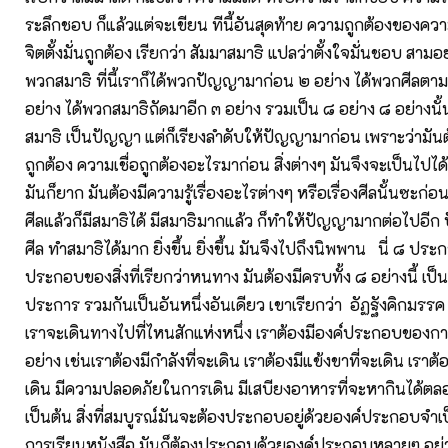
ระลึกชอบ ก็แล้วแต่จะเขียน ทีนี้อันสุดท้าย ความถูกต้องของความ
จิตตั้งมั่นถูกต้อง เรียกว่า สัมมาสมาธิ แปลว่าตั้งใจมั่นชอบ สามอย
พวกสมาธิ ที่นี้เราก็ได้พวกปัญญามาก่อน ๒ อย่าง ได้พวกศีลต
อย่าง ได้พวกสมาธิถัดมาอีก ๓ อย่าง รวมเป็น ๘ อย่าง ๘ อย่างนั้น
สมาธิ เป็นปัญญา แต่ก็เรียงลำดับให้ปัญญามาก่อน เพราะว่ามัน
ถูกต้อง ความเชื่อถูกต้องอะไรมาก่อน สิ่งต่างๆ มันจึงจะเป็นไปได้
มันก็ยาก มันต้องมีความรู้เรื่องอะไรต่างๆ หรือเรื่องศีลนั้นซะก่อน 
ศีลแล้วก็มีสมาธิได้ มีสมาธิมากแล้ว ก็ทำให้ปัญญามากต่อไปอี
ศีล ทำสมาธิได้มาก ยิ่งขึ้น ยิ่งขึ้น มันจึงไปถึงนิพพาน นี่ ๘ ประก
ประกอบของสิ่งที่เรียกว่าหนทาง มันต้องมีครบทั้ง ๘ อย่างนี้ เป
ประการ รวมกันเป็นอันหนึ่งอันเดียว เขาเรียกว่า อัฏฐังคิกมรรค 
เราจะเดินทางไปที่ไหนสักแห่งหนึ่ง เราต้องมีองค์ประกอบของ
อย่าง เช่นเราต้องมีกำลังที่จะเดิน เราต้องมีแข้งขาที่จะเดิน เราต้อ
เดิน มีความปลอดภัยในการเดิน มีเสบียงอาหารที่จะหากินได้ตลอ
เป็นต้น สิ่งที่สมบูรณ์มันจะต้องประกอบอยู่ด้วยองค์ประกอบจำเป็น
การเรียนหนังสือ มันก็ต้องประกอบด้วยองค์ประกอบหลายๆ อย่าง