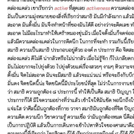
คล่องแคล่ว เขาเรียกว่า
active
ที่สุดเลย
activeness
ความคล่องแ
มันเป็นความมุ่งหมายของสิ่งที่เรียกว่าสมาธิ มันมีกำลังมาก แล้ว
สะอาด มันตั้งมั่น มันจึงทำหน้าที่ของมันได้ดี อย่างว่าจะคิดเลข ท
สะอาด ไม่มีอะไรมาทำให้เศร้าหมองขุ่นมัว เมื่อใจตั้งมั่นก็จดจ่ออย
แล้วมีความคล่องแคล่วในการคิดนึก ในการที่จะทำ รวมกันนี้เรีย
สมาธิ ความเป็นสมาธิ ประกอบอยู่ด้วย องค์ ๓ ประการ คือ จิตสะอา
คล่องแคล่ว ดีไม่ดี น่ากลัวหรือไม่น่ากลัว เมื่อไม่รู้จัก ก็ไปเกลียด
มันไม่อยากจะไปยุ่งด้วย ไปยุ่งด้วยแต่เรื่องสวยๆ งามๆ หัวเราะจน
ตั้งมั่น จิตไม่สะอาด มันจะมีสมาธิ แล้วจะแน่วแน่ หรือจะถึงกับบึ
มั่นคง จิตชนิดนี้น่ะ จิตชนิดนี้มีประโยชน์ที่สุด ไม่ว่าในการงาน
ว่า สมาธิ ความถูกต้อง ๘ ประการนี้ ทำให้เป็นศีล สมาธิ ปัญญา ใ
ประการก็ได้ มีใจความอย่างที่ว่าแล้ว เข้าใจให้มันชัด พอนึกถึงใ
แจ่มใส ว่าศีลนี้มันถูกต้องที่กาย วาจา สมาธิมันถูกต้องที่จิต ปัญ
ความคิด ความนึก วิชาความรู้ ความเชื่อ ว่ามันถูกต้องหมด นี่คือ
เป็นการปฏิบัติ แล้วเป็นการเดินทางเข้าไปหาหัวใจของศาสนาคือ
ตามทางนี้ที่เรียกว่า ไตรสิกขา ก็ได้ เรียกว่ามรรคมีองค์ ๘ ก็ได้ ก็