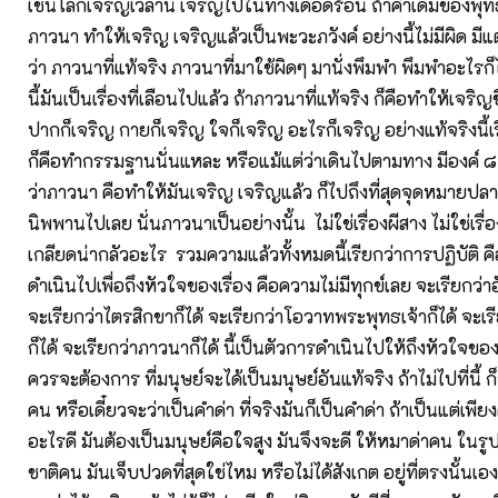
เช่นโลกเจริญเวลานี้ เจริญไปในทางเดือดร้อน ถ้าคำเดิมของพุท
ภาวนา ทำให้เจริญ เจริญแล้วเป็นพะวะภวังค์ อย่างนี้ไม่มีผิด มีแ
ว่า ภาวนาที่แท้จริง ภาวนาที่มาใช้ผิดๆ มานั่งพึมพำ พึมพำอะไรก็ไม่ร
นี้มันเป็นเรื่องที่เลือนไปแล้ว ถ้าภาวนาที่แท้จริง ก็คือทำให้เจริญ
ปากก็เจริญ กายก็เจริญ ใจก็เจริญ อะไรก็เจริญ อย่างแท้จริงนี้
ก็คือทำกรรมฐานนั่นแหละ หรือแม้แต่ว่าเดินไปตามทาง มีองค์ ๘ 
ว่าภาวนา คือทำให้มันเจริญ เจริญแล้ว ก็ไปถึงที่สุดจุดหมายปล
นิพพานไปเลย นั่นภาวนาเป็นอย่างนั้น ไม่ใช่เรื่องผีสาง ไม่ใช่เรื่อ
เกลียดน่ากลัวอะไร รวมความแล้วทั้งหมดนี้เรียกว่าการปฏิบัติ คื
ดำเนินไปเพื่อถึงหัวใจของเรื่อง คือความไม่มีทุกข์เลย จะเรียกว่า
จะเรียกว่าไตรสิกขาก็ได้ จะเรียกว่าโอวาทพระพุทธเจ้าก็ได้ จะ
ก็ได้ จะเรียกว่าภาวนาก็ได้ นี้เป็นตัวการดำเนินไปให้ถึงหัวใจขอ
ควรจะต้องการ ที่มนุษย์จะได้เป็นมนุษย์อันแท้จริง ถ้าไม่ไปที่นี้ ก
คน หรือเดี๋ยวจะว่าเป็นคำด่า ที่จริงมันก็เป็นคำด่า ถ้าเป็นแต่เพียงค
อะไรดี มันต้องเป็นมนุษย์คือใจสูง มันจึงจะดี ให้หมาด่าคน ในรูป
ชาติคน มันเจ็บปวดที่สุดใช่ไหม หรือไม่ได้สังเกต อยู่ที่ตรงนั้นเ