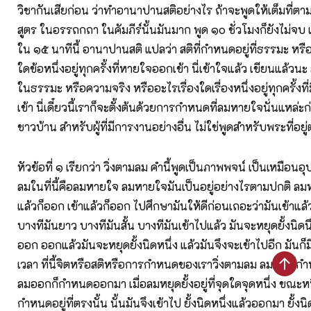
วิชากันเสียก่อน ว่าทำอานาปานสติอย่างไร ถ้าจะพูดให้เต็มที่
สูตร ในอรรถกถา ในคัมภีร์นั้นมันมาก พูด ๑๐ ชั่วโมงก็ยังไม่จบ 
ใน ๑๕ นาทีนี้ อานาปานสติ แปลว่า สติที่กำหนดอยู่ที่ธรรมะ หร
ใดข้อหนึ่งอยู่ทุกครั้งที่หายใจออกเข้า นี่เข้าใจแล้ว เขียนแล้วนะ 
ในธรรมะ หรือความจริง หรืออะไรเรื่องใดเรื่องหนึ่งอยู่ทุกครั้ง
เข้า นี่เดี๋ยวนี้เราก็จะตั้งต้นด้วยการกำหนดที่ลมหายใจนั่นแหล่ะ
ชาวบ้าน สำหรับผู้ที่มีการงานอย่างอื่น ไม่ใช่พูดสำหรับพระที่อ
หัวข้อที่ ๑ เรียกว่า วิ่งตามลม คำนี้พูดเป็นภาพพจน์ เป็นเหมือนอุ
ลมในที่นี้คือลมหายใจ ลมหายใจมันเป็นอยู่อย่างไรตามปกติ ลมห
แล้วก็ออก เข้าแล้วก็ออก ไปศึกษามันให้ดีก่อนเถอะว่ามันเข้าแล
บางทีมันยาว บางทีมันสั้น บางทีมันเข้าไปแล้ว มันจะหยุดยั้งนิดน
ออก ออกแล้วมันจะหยุดยั้งนิดหนึ่ง แล้วมันจึงจะเข้าไปอีก มันก็ม
เวลา ที่นี้จิตหรือสติหรือการกำหนดของเราวิ่งตามลม ลมเข้าก็
ลมออกก็กำหนดออกมา เมื่อลมหยุดยั้งอยู่ที่จุดใดจุดหนึ่ง ขณะหนึ่
กำหนดอยู่ที่ตรงนั้น นั้นมันจึงเข้าไป ยั้งนิดหนึ่งแล้วออกมา ยั้งนิ