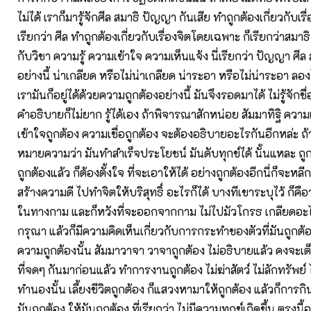
ไม่ได้ เราก็มารู้จักศีล สมาธิ ปัญญา กันเสีย ทำถูกต้องเกี่ยวกับเร
เรียกว่า ศีล ทำถูกต้องเกี่ยวกับเรื่องจิตโดยเฉพาะ ก็เรียกว่าสมาธิ
กับวิชา ความรู้ ความเข้าใจ ความเห็นแจ้ง นี่เรียกว่า ปัญญา ศีล
อย่างนี้ น่าเกลียด หรือไม่น่าเกลียด น่าระอา หรือไม่น่าระอา ลอง
เรามันก็อยู่ได้ด้วยความถูกต้องอย่างนี้ มันจึงรอดมาได้ ไม่รู้จักชื่อ ไ
คำอธิบายก็ไม่ยาก รู้ได้เอง ถ้าพิจารณาสักหน่อย สัมมาทิฐิ ควา
เข้าใจถูกต้อง ความเชื่อถูกต้อง จะต้องอธิบายอะไรกันอีกหล่ะ ถ้า
หมายความว่า มันทำสำเร็จประโยชน์ มันดับทุกข์ได้ นั้นแหละ ถูกต้อง
ถูกต้องแล้ว ก็ต้องตั้งใจ ที่จะเอาให้ได้ อย่างถูกต้องอีกนี่ก็จะหลี
สร้างความดี ไปทำจิตให้บริสุทธิ์ อะไรก็ได้ บางทีเขาระบุไว้ ก็คือว
ในทางกาม และก็หวังที่จะออกจากกาม ไม่ไปมัวโกรธ เกลียดอะไร
กรุณา แล้วก็มีความคิดเห็นเกี่ยวกับการกระทำของตัวที่มันถูกต้
ความถูกต้องนั้น สัมมาวาจา วาจาถูกต้อง ไม่อธิบายแล้ว คงจะเต็
ที่จดๆ กันมาก่อนแล้ว ทำการงานถูกต้อง ไม่ฆ่าสัตว์ ไม่ลักทรัพย์
ทำนองนั้น เลี้ยงชีวิตถูกต้อง ก็แสวงหามาให้ถูกต้อง แล้วก็การกิ
มันถูกต้อง ให้มันถูกต้อง ที่เรียกว่า ไม่มีความทุกข์เกิดขึ้น ตรงน