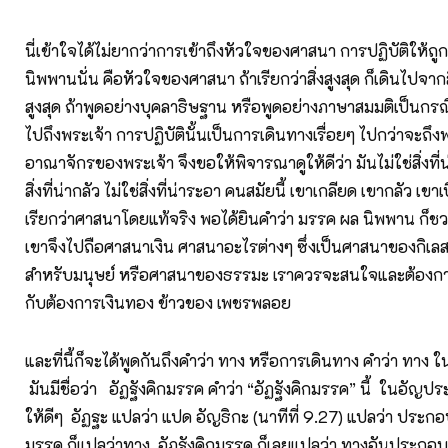
นี่เข้าใจได้ไม่ยากว่าการเข้าถึงหัวใจของศาสนา การปฏิบัติให้ถูก
นิพพานนั่น คือหัวใจของศาสนา ถ้าเรียกว่าสิ่งสูงสุด ก็เดินไปจากสิ่งท
สูงสุด ถ้าพูดอย่างบุคลาธิษฐาน หรือพูดอย่างภาษาสมมติเป็นกรณี
ไปถึงพระเจ้า การปฏิบัตินั้นเป็นการเดินทางเรื่อยๆ ไปกว่าจะถึงพ
อาณาจักรของพระเจ้า จึงขอให้พิจารณาดูให้ดีว่า มันไม่ใช่สิ่งที่น
สิ่งที่น่ากลัว ไม่ใช่สิ่งที่น่าระอา คนสมัยนี้ เขาเกลียด เขากลัว เขาเบ
เรียกว่าศาสนาโดยแท้จริง พอได้ยินคำว่า มรรค ผล นิพพาน ก็ชว
เขาจึงไปถือศาสนาเงิน ศาสนาอะไรต่างๆ ซึ่งเป็นศาสนาของกิเลส
สำหรับมนุษย์ หรือศาสนาของธรรมะ เราควรจะสนใจและต้องการอ
กับต้องการเงินทอง ข้าวของ เพชรพลอย
และที่นี้ก็จะได้พูดกันถึงคำว่า ทาง หรือการเดินทาง คำว่า ทาง 
มันมีชื่อว่า อัฏฐังคิกมรรค คำว่า “อัฏฐังคิกมรรค” นี้ ในอัญป
ให้ดีๆ อัฏฐะ แปลว่า แปด อัญธิกะ (นาทีที่ 9.27) แปลว่า ประกอ
มรรค ก็แปลว่าทาง อัฏฐังคิกมรรค ก็เลยแปลว่า ทางอันประกอบอ