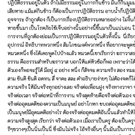
ปฏิบัติธรรมอยู่ในตัว ถ้าไม่มีธรรมอยู่ในการกินข้าว มันก็กินมู
เสียหาย แม้แต่กินข้าว ก็ต้องเป็นการปฏิบัติธรรม อาบน้ำก็ปฏิบั
อุจจาระ ถ้าถูกต้อง ก็เป็นการเรื่องปฏิบัติธรรมหลายอย่าง ไม่งั้น
หายขึ้นมา เป็นโรคภัยไข้เจ็บอย่างนั้นอย่างนี้ขึ้นมาเป็นแน่นอน ให
การงานที่ถูกต้องย่อมเป็นการปฏิบัติธรรมอยู่ในตัวทั้งนั้น นี่เรีย
อุปกรณ์ อิทธิบาทพวกหนึ่ง สัมโภชฌงค์พวกหนึ่ง ที่อยากจะพูดซ
หมวดหนึ่ง ซึ่งได้เคยพูดไปบ้างแล้ว หมวดนี้เขาเรียกว่า ฆราว
ธรรม คือธรรมสำหรับฆราวาส บอกให้แต่หัวข้อก็พอ เพราะว่าได
ตัวเองก็พอจะรู้ได้ มีอยู่ ๔ อย่าง หนึ่ง ก็สัจจะ ความจริง สอง ท
สาม ขันติ ขันติ อดทน สี่ จาคะ สละ คำอธิบายง่ายๆ ไม่ต้องจดก็ได
ความจริง ให้มันจริงทุกอย่างเลย จริงต่อเพื่อนฝูง จริงทางวาจ
จริงต่อเวลา จริงต่อหน้าที่การงาน จริงสุดท้ายคือจริงต่อตัวเอง จ
จริงต่ออุดมคติของความเป็นมนุษย์ อย่าโกหก ขบถต่ออุดมคติข
เป็นมนุษย์มีอุดมคติอย่างไร ต้องจริงต่ออุดมคติอันนั้นแล้วทำให้ไ
ความจริงสูงสุด เรียกว่า จริงต่อตัวเอง เมื่อเราเป็นครู ต้องเป็นค
รีๆขวางๆเป็นนั่นเป็นนี่ ซึ่งมันไม่จริง ไอ้จริงอื่นๆ นั้นมันเป็นก