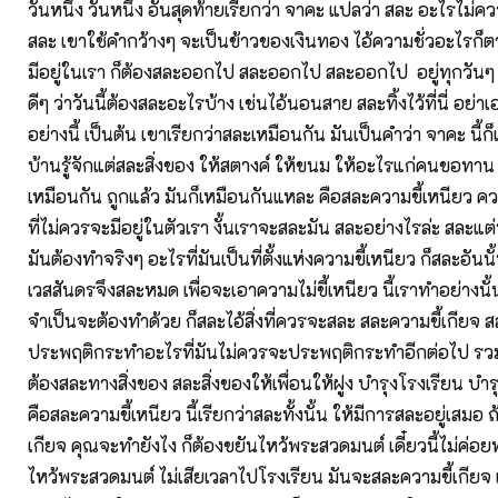
วันหนึ่ง วันหนึ่ง อันสุดท้ายเรียกว่า จาคะ แปลว่า สละ อะไรไม่คว
สละ เขาใช้คำกว้างๆ จะเป็นข้าวของเงินทอง ไอ้ความชั่วอะไรก็ตา
มีอยู่ในเรา ก็ต้องสละออกไป สละออกไป สละออกไป อยู่ทุกวันๆ ต
ดีๆ ว่าวันนี้ต้องสละอะไรบ้าง เช่นไอ้นอนสาย สละทิ้งไว้ที่นี่ อย
อย่างนี้ เป็นต้น เขาเรียกว่าสละเหมือนกัน มันเป็นคำว่า จาคะ นี้ก
บ้านรู้จักแต่สละสิ่งของ ให้สตางค์ ให้ขนม ให้อะไรแก่คนขอทาน น
เหมือนกัน ถูกแล้ว มันก็เหมือนกันแหละ คือสละความขี้เหนียว ความ
ที่ไม่ควรจะมีอยู่ในตัวเรา งั้นเราจะสละมัน สละอย่างไรล่ะ สละแต
มันต้องทำจริงๆ อะไรที่มันเป็นที่ตั้งแห่งความขี้เหนียว ก็สละอัน
เวสสันดรจึงสละหมด เพื่อจะเอาความไม่ขี้เหนียว นี้เราทำอย่างนั้นไ
จำเป็นจะต้องทำด้วย ก็สละไอ้สิ่งที่ควรจะสละ สละความขี้เกียจ 
ประพฤติกระทำอะไรที่มันไม่ควรจะประพฤติกระทำอีกต่อไป รวม
ต้องสละทางสิ่งของ สละสิ่งของให้เพื่อนให้ฝูง บำรุงโรงเรียน บำ
คือสละความขี้เหนียว นี้เรียกว่าสละทั้งนั้น ให้มีการสละอยู่เสมอ 
เกียจ คุณจะทำยังไง ก็ต้องขยันไหว้พระสวดมนต์ เดี๋ยวนี้ไม่ค่อย
ไหว้พระสวดมนต์ ไม่เสียเวลาไปโรงเรียน มันจะสละความขี้เกียจ