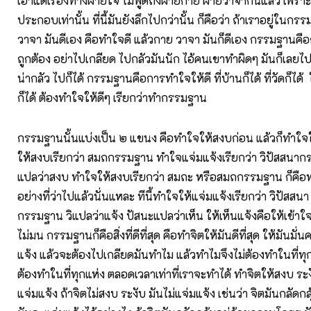
เอาแต่เรื่องทางฝ่ายใจ ไม่พูดถึงฝ่ายกาย ฝ่ายวาจากันแล้ว เพราะ
ประกอบเท่านั้น ที่นี้มันยังลึกไปกว่านั้น ก็คือว่า ถ้าเราอยู่ในก
วาจา มันดีเอง คือทำใจดี แล้วกาย วาจา มันก็ดีเอง กรรมฐานคือ
ถูกต้อง อย่าไปเกลียด ไปกลัวมันนัก ไอ้คนเขาทำผิดๆ มันก็เลยไปเ
น่ากลัว ไปก็ได้ กรรมฐานคือการทำใจให้ดี ที่บ้านก็ได้ ที่วัดก็ได้ 
ก็ได้ ต้องทำใจให้ดีๆ เรียกว่าทำกรรมฐาน
กรรมฐานนั้นแบ่งเป็น ๒ แขนง คือทำใจให้สงบก่อน แล้วก็ทำใจ
ให้สงบเรียกว่า สมถกรรมฐาน ทำใจแจ่มแจ้งเรียกว่า วิปัสสนา
แปลว่าสงบ ทำใจให้สงบเรียกว่า สมถะ หรือสมถกรรมฐาน ก็คือท
อย่างที่ว่าไปแล้วนั่นแหละ ทีนี้ทำใจให้แจ่มแจ้งเรียกว่า วิปัสสน
กรรมฐาน วิแปลว่าแจ้ง ปัสนะแปลว่าเห็น ให้เห็นแจ้งคือให้เข้าใจใ
ไม่มน กรรมฐานก็คือสิ่งที่ดีที่สุด คือทำจิตให้มันดีที่สุด ให้มันมั
แจ้ง แล้วจะต้องไปเกลียดมันทำไม แล้วทำไมจึงไม่ต้องทำในที่ทุ
ต้องทำในที่ทุกแห่ง ตลอดเวลาเท่าที่เราจะทำได้ ทำจิตให้สงบ ระง
แจ่มแจ้ง ถ้าจิตไม่สงบ ระงับ มันไม่แจ่มแจ้ง เช่นว่า จิตมันกลัดกล