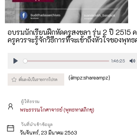
อบรมนักเรียนฝึกหัดครูสงขลา รุ่น 2 ปี 2515 ครั้ง
ครูควรจะรู้จักวิธีการที่จะเข้าถึงหัวใจของพุท
1:46:25
Play
M
{ampz:shareampz}
ผู้ให้ธรรม
พระธรรมโกศาจารย์ (พุทธทาสภิกขุ)
วันที่นำเข้าข้อมูล
วันจันทร์, 23 มีนาคม 2563