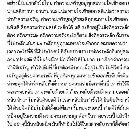
อย่างนี้ไม่น่ากลัวใช่ไหม ทำความเจริญอยู่ทุกลมหายใจเข้าออก 
ปานสติภาวนา อานาปานะ แปล หายใจเข้าออก สติแปลว่าความ
ว่าทำความเจริญ ทำความเจริญอยู่ด้วยสติทุกลมหายใจเข้าออก 
แท้ สติ คือความกำหนดได้ ระลึกได้ สติ ระลึกอยู่ในสิ่งที่ควรระลึ
ต้อง หรือธรรมะ หรือความจริงอะไรก็ตาม สิ่งที่ควรระลึก ก็มาระลึ
นี้ไม่ระลึกเล่นๆ นะ ระลึกอยู่ทุกลมหายใจเข้าออก หมายความว่า
เวลา อะไรที่ดี ที่มีประโยชน์ ที่คุ้มครองเรา เราต้องระลึกถึงอยู่ตล
อานาปานสติ ที่นี้มันยังน้อยนัก ก็ทำให้มันมาก เขาเรียกว่าภาว
ทำให้เจริญ ทำให้เต็มที่ นี่เราต้องมีระบบนี้อยู่ในตัว ในชีวิตนี
เจริญอยู่ด้วยความระลึกที่ถูกต้องทุกลมหายเข้าออกทั้งวันทั้งคื
ว่าจะพูดได้ว่าทั้งหลับทั้งตื่น หมายความว่าเมื่อเราตื่นนี่ เราทำไว้ให
พอเราจะหลับ เราจะหลับด้วยสติ ถ้าเราหลับด้วยสติ ความปลอดภ
หลับ ถ้าเราไม่หลับด้วยสติ ในเวลาหลับมันทำชั่วได้ มันฝันร้าย หร
ได้ ด้วยจิตที่มันไม่มีสติตั้งแต่ทีแรก งั้นพอจะนอนนี่ ทำสติให้มั่น
หนึ่ง อยู่ในความดี ความงาม ความถูกต้อง ในทางธรรมนี้ แล้วจึ
ไป อย่างนี้มันหลับสนิท มันก็ทำชั่วไม่ได้ในเวลาหลับ เราก็ตั้งจิ