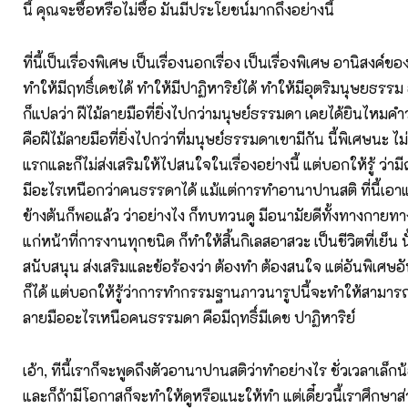
นี้ คุณจะซื้อหรือไม่ซื้อ มันมีประโยชน์มากถึงอย่างนี้
ที่นี้เป็นเรื่องพิเศษ เป็นเรื่องนอกเรื่อง เป็นเรื่องพิเศษ อานิสงค์
ทำให้มีฤทธิ์เดชได้ ทำให้มีปาฏิหาริย์ได้ ทำให้มีอุตริมนุษยธรร
ก็แปลว่า ฝีไม้ลายมือที่ยิ่งไปกว่ามนุษย์ธรรมดา เคยได้ยินไหมคำ
คือฝีไม้ลายมือที่ยิ่งไปกว่าที่มนุษย์ธรรมดาเขามีกัน นี้พิเศษนะ ไ
แรกและก็ไม่ส่งเสริมให้ไปสนใจในเรื่องอย่างนี้ แต่บอกให้รู้ ว่ามีฤ
มีอะไรเหนือกว่าคนธรรดาได้ แม้แต่การทำอานาปานสติ ที่นี้เอาแต
ข้างต้นก็พอแล้ว ว่าอย่างไง ก็ทบทวนดู มีอนามัยดีทั้งทางกายทา
แก่หน้าที่การงานทุกชนิด ก็ทำให้สิ้นกิเลสอาสวะ เป็นชีวิตที่เย็น
สนับสนุน ส่งเสริมและข้อร้องว่า ต้องทำ ต้องสนใจ แต่อันพิเศษอัน
ก็ได้ แต่บอกให้รู้ว่าการทำกรรมฐานภาวนารูปนี้จะทำให้สามารถม
ลายมืออะไรเหนือคนธรรมดา คือมีฤทธิ์มีเดช ปาฏิหาริย์
เอ้า, ทีนี้เราก็จะพูดถึงตัวอานาปานสติว่าทำอย่างไร ชั่วเวลาเล็กน
และก็ถ้ามีโอกาสก็จะทำให้ดูหรือแนะให้ทำ แต่เดี๋ยวนี้เราศึกษา