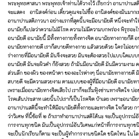
พระพุทธศาสนา พระพุทธเจ้าท่านได้วางไว้ เรียกว่า อานาปานสติภา
จะแสดง อานิสงค์ก่อน เดี๋ยวคุณจะไม่ซื้อ อานิสงค์ของมันมากเห
อานาปานสติภาวนา อย่างแรกที่สุดนั้นจะมีอนามัยดี หนึ่งจะทำให
อนามัยก็แปลว่าความไม่มีโรค ความไม่มีความบกพร่อง พิรุธอะไรต
อนามัยดี อนามัยนี้ มีทั้งทางกายทั้งทางจิต อนามัยทางกายก็ดี อ
อนามัยทางกายดี เราก็สบายดีทางกาย แล้วสวยด้วย ใครไม่อยาก
ร่างกายที่มีอนามัยดี มันจึงจะสวย มันจะต้องสวยไปแบบใดแบบหนึ่
อนามัยดี มันจะผิวดำ ก็ยังสวย ถ้ามันมีอนามัยดี มันมีความงาม 
ส่วนลึก ของผิว ของหน้าตา ของอะไรต่างๆ นี่อนามัยทางกายดี มั
สบายดี จะมีความสวยงาม ตามแบบของผู้ที่มีอนามัยดี อนามัยทางจ
เพราะเมื่ออนามัยทางจิตเสียไป เราก็จะเรื่มฟุ้งซ่านทางจิตใจ บ่อ
โรคเส้นประสาท เลยนั้นไปเราก็เป็นโรคจิต บ้าเลย เพราะอนามัย
อานาปานสตินี้จะทำให้มีอนามัยดีทั้งกายและทางจิต ใจก็สวย กา
ว่าวิเศษ ที่นี้ข้อที่ ๒ ถ้าเราทำอานาปานสติได้นะ จะเป็นอุปกรณ์อั
การงานทุกชนิด มันเป็นอุปกรณ์อันวิเศษแก่หน้าที่การงานทุกชน
จะเป็นนักเรียนก็ตาม จะเป็นผู้ทำการงานชนิดใด ชนิดไหน ในโล