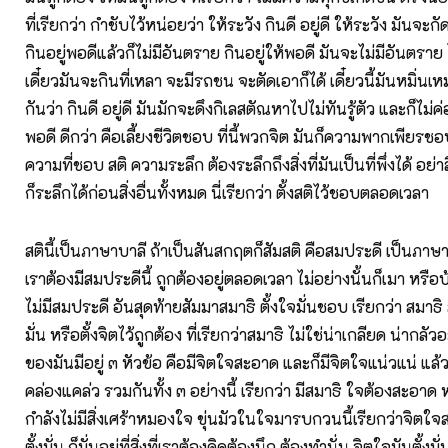
ที่เรียกว่า กำชับไว้หน่อยว่า ให้ระวัง กินดี อยู่ดี ให้ระวัง มันจะกัด
กินอยู่พอดีแล้วก็ไม่มีอันตราย กินอยู่ให้พอดี มันจะไม่มีอันตราย ไอ
เดี๋ยวมันจะกินที่เหลา จะมีรถชน จะตัดเอาก็ได้ เดี๋ยวนี้มันหมิ่นเห
กันว่า กินดี อยู่ดี มันมักจะดึงกิเลสตัณหาไปไม่ทันรู้ตัว และก็ไม่ค่อ
พอดี ดีกว่า คือเลี้ยงชีวิตชอบ ที่นี้พวกจิต มันก็ความพากเพีย
ความที่ชอบ สติ ความระลึก ต้องระลึกถึงสิ่งที่มันเป็นที่พึ่งได้ อย
ก็ระลึกได้ก่อนสิ่งอื่นทั้งหมด นี่เรียกว่า ตั้งสติไว้ชอบตลอดเวลา
สตินี้เป็นภาษาบาลี ถ้าเป็นสันสกฤตก็สัมสติ คือสมประดี เป็นภา
เราต้องมีสมประดีนี้ ถูกต้องอยู่ตลอดเวลา ไม่อย่างนั้นก็เมา หรือบ
ไม่มีสมประดี อันสุดท้ายสัมมาสมาธิ ตั้งใจมั่นชอบ เรียกว่า สมาธิ 
มั่น หรือตั้งจิตไว้ถูกต้อง ที่เรียกว่าสมาธิ ไม่ใช่น่าเกลียด น่าก
ของมันมีอยู่ ๓ หัวข้อ คือมีจิตใจสะอาด และก็มีจิตใจแน่วแน่ แล้ว
คล่องแคล่ว รวมกันทั้ง ๓ อย่างนี้ เรียกว่า มีสมาธิ ใจต้องสะอา
กำลังไม่มีสิ่งเศร้าหมองใจ ขุ่นมัวในใจมารบกวนนี้เรียกว่าจิตใ
ตั้งมั่น ก็มั่นอยู่ที่สิ่งที่เราต้องคิดต้องนึก ต้องทำนั่น จิตใจมันตั้งม