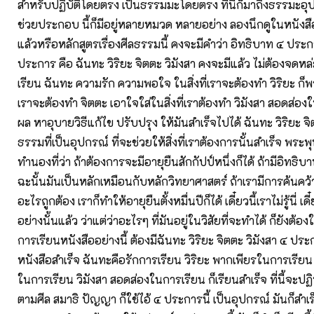
สำหรับปฏิบัติโดยตรง เป็นธรรมมะโดยตรง ที่นี้ก็มาถึงธรรมะอุ
ช่วยประกอบ นี้ก็มีอยู่หลายหมวด หลายอย่าง ลองนึกดูในหนังสือ
แล้วหรือหลักสูตรเรื่องศีลธรรมนี้ คงจะมีคำว่า อิทธิบาท ๔ ประ
ประการ คือ ฉันทะ วิริยะ จิตตะ วิมังสา คงจะมีแล้ว ไม่ต้องจดหล่ะ
เรียน ฉันทะ ความรัก ความพอใจ ในสิ่งที่เราจะต้องทำ วิริยะ ก็พา
เราจะต้องทำ จิตตะ เอาใจใส่ในสิ่งที่เราต้องทำ วิมังสา สอดส่อ
ผล หาอุบายวิธีแก้ไข ปรับปรุง ให้มันสำเร็จไปได้ ฉันทะ วิริยะ จิ
ธรรมที่เป็นอุปกรณ์ ที่จะช่วยให้สิ่งที่เราต้องการนั้นสำเร็จ พระพ
ทำนองที่ว่า ถ้าต้องการจะมีอายุยืนสักกัปป์หนึ่งก็ได้ ถ้ามีอิทธิบ
ฉะนั้นมันเป็นหลักเหมือนกับหลักวิทยาศาสตร์ ถ้าเรามีการค้นคว
อะไรถูกต้อง เราก็ทำให้อายุยืนตั้งหมื่นปีก็ได้ เดี๋ยวนี้เราไม่รู้นี่ เดี๋
อย่างนั้นแล้ว ว่าแต่ว่าอะไรๆ ที่มันอยู่ในวิสัยที่จะทำได้ ก็ยังต้อง
การเรียนหนังสืออย่างนี้ ต้องมีฉันทะ วิริยะ จิตตะ วิมังสา ๔ ประก
หนังสือสำเร็จ ฉันทะคือรักการเรียน วิริยะ พากเพียรในการเรียน
ในการเรียน วิมังสา สอดส่องในการเรียน ก็เรียนสำเร็จ ที่นี้จะปฏิ
ตามศีล สมาธิ ปัญญา ก็ใช้ไอ้ ๔ ประการนี้ เป็นอุปกรณ์ มันก็สำเร็จ