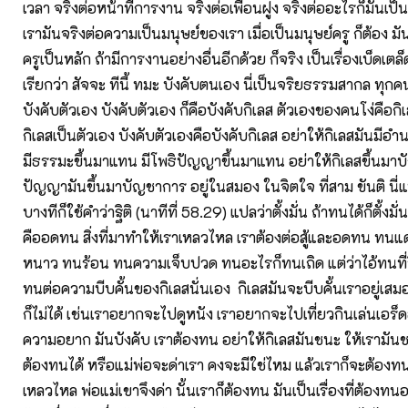
เวลา จริงต่อหน้าที่การงาน จริงต่อเพื่อนฝูง จริงต่ออะไรก็มันเป็
เรามันจริงต่อความเป็นมนุษย์ของเรา เมื่อเป็นมนุษย์ครู ก็ต้อง ม
ครูเป็นหลัก ถ้ามีการงานอย่างอื่นอีกด้วย ก็จริง เป็นเรื่องเบ็ดเต
เรียกว่า สัจจะ ทีนี้ ทมะ บังคับตนเอง นี่เป็นจริยธรรมสากล ทุก
บังคับตัวเอง บังคับตัวเอง ก็คือบังคับกิเลส ตัวเองของคนโง่คือกิเ
กิเลสเป็นตัวเอง บังคับตัวเองคือบังคับกิเลส อย่าให้กิเลสมันมีอำนาจ
มีธรรมะขึ้นมาแทน มีโพธิปัญญาขึ้นมาแทน อย่าให้กิเลสขึ้นมาบ
ปัญญามันขึ้นมาบัญชาการ อยู่ในสมอง ในจิตใจ ที่สาม ขันติ นี
บางทีก็ใช้คำว่าฐิติ (นาทีที่ 58.29) แปลว่าตั้งมั่น ถ้าทนได้ก็ตั้งมั่น ถ
คืออดทน สิ่งที่มาทำให้เราเหลวไหล เราต้องต่อสู้และอดทน ท
หนาว ทนร้อน ทนความเจ็บปวด ทนอะไรก็ทนเถิด แต่ว่าไอ้ทนที่วิเ
ทนต่อความบีบคั้นของกิเลสนั่นเอง กิเลสมันจะบีบคั้นเราอยู่เสมอ
ก็ไม่ได้ เช่นเราอยากจะไปดูหนัง เราอยากจะไปเที่ยวกินเล่นเอร็
ความอยาก มันบังคับ เราต้องทน อย่าให้กิเลสมันชนะ ให้เรามันช
ต้องทนได้ หรือแม่พ่อจะด่าเรา คงจะมีใช่ไหม แล้วเราก็จะต้องทน
เหลวไหล พ่อแม่เขาจึงด่า นั้นเราก็ต้องทน มันเป็นเรื่องที่ต้องท