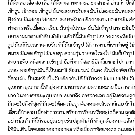
ไม้ผัด สอ เสือ สอ เสือ ไม้ผัด ทอ ทหาร ธอ ธง สระ อิ อ่านว่า ปัส
เข้ารูป เข้ารอย เข้ารูป มันจะสงบระงับลง มันไม่เอะอะ มันหมดค
ฟุ้งซ่าน มันเข้ารูปเข้ารอย สงบระงับลง คือการงานของเรามันเข้า
ทำอะไรหรือเมื่อแรกเรียน มันยุ่งไปหมด มันไม่เข้ารูป เพราะมันใหม
พยายามมาตามลำดับ ลำดับ แล้วที่นี้มันเข้ารูป อย่างเราจะหัดขับ
รูป มันก็กินเวลาหลายวัน ที่นี้มันเข้ารูป ไอ้การงานที่เราทำอยู่ ไม่ว
หมาย มันจะเข้ารูป มันจะยุบความวุ่นวายอะไรลงไป มันก็เข้ารูป 
สงบ ระงับ หรือความเข้ารูป ข้อที่หก ก็สมาธิอีกนี้แหละ ไปๆ มาๆ 
แหละ พอเข้ารูปมันก็เป็นสมาธิ คือแน่วแน่ มั่นคง เป็นเรื่องจิต เรื
ก็ตาม มันเป็นสมาธิ เป็นอันเดียวกันได้ นี่เรียกว่า มันแน่นแฟ้น อั
อุเบกขา อุเบกขานี้ทำยุ่ง ความหมายหลายความหมาย ในภาษาไท
มาก ในทางธรรมะ อุเบกขา หมายถึง การวางเฉย อยู่ในความถูกต้
มันจะไปถึงที่สุดที่มันจะให้ผล เมื่อถูกต้องหมดแล้วเราก็เฉย ถ้า
เดี๋ยวก็บ้าตาย เมื่อทำการงานหรือการเรียนหรืออะไรก็ตาม ถูกต้อ
อย่างนี้แล้ว ที่นี้ก็รออยู่เฉยๆ เช่นปลูกต้นไม้ ทำถูกต้องหมดแล้ว
ให้มันเติบโตจนออกดอกออกผล หรือเมื่อเราจัดแจงรถ ถนนอะไรดี