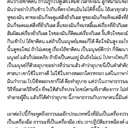
คนว่าไอ้ชาติคน ถ้าไม่รู้ก็ไปดูเสียใหม่ซิ เวลายังมีนี่ ลูกหมามั
มันว่าอย่าไปกินข้าว ไปกินที่ตรงไหนมันไม่ได้ทั้งนั้น ไอ้เลวทุกส่
หูของมัน ตาของมันก็จะดูแต่สิ่งยั่วกิเลส หูของมันก็จะฟังแต่สิ่งที่
มันก็จะดมแต่สิ่งที่ยั่วกิเลส ลิ้นของมันก็จะรสลิ้มแต่เรื่องที่ยั่วกิเ
สัมผัสแต่เรื่องยั่วกิเลส ใจของมันก็คิดแต่เรื่องกิเลส งั้นหัวใจของม
กินเข้าไป ไอ้ชาติคน แต่ถ้าเป็นมนุษย์แหละก็ได้ คือใจมันสูง อะ
นั้นดูซะใหม่ ถ้าไม่เคยดู เรื่องไอ้ชาติคน เป็นมนุษย์ดีกว่า ก็พัฒน
มนุษย์ แล้วก็ปลอดภัย ถ้ายังเป็นคนอยู่ มันยังไม่แน่ ไปทางไหนก็ไ
เป็นมนุษย์ก็ด้วยอุบายอย่างที่ว่ามาแล้ว คำว่าอุบายนี่เป็นคำสำ
ศาสนา เขาใช้ในทางดี ไม่ใช้ในทางหลอกใครหรอก แต่ในภาษาไท
มันกำกวม ไปใช้หลอกเขาก็ได้ คือทำอุบาย แต่ว่าในภาษาธรรมะแล
วิธีที่ฉลาดวิธีหนึ่ง ที่จะให้สำเร็จประโยชน์ตามที่เราต้องการ ไม่
ทำลายผู้อื่น แล้วก็ได้คำว่าอุบาย นี้ภาษาธรรมกับภาษาคนนี้มันต่
เอาต่อไปนี้ก็จะพูดถึงธรรมมะอีกประเภทหนึ่งที่มันเป็นเครื่อง
เป็นเครื่องมือ ธรรมะที่เป็นเครื่องมือ เช่น เราปฏิบัติมรรคมีองค์ 