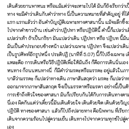
เดินด้วยยานพาหนะ หรือแม้แต่ว่าจะเหาะไปได้ มันก็ยังเรียกว่าเป
ทาง จะมีคำว่าเดินกับคำว่าทาง นี่เป็นความหมายที่สำคัญอยู่ ที่ได
แรก แรกแล้วว่า อันคำบัญญัติเฉพาะทางศาสนานั้น แม้จะลึกซึ้งเ
ไปจากคำชาวบ้าน เช่นคำว่าปฏิปทา หรือปฏิบัตินี้ คำนี้ก็แปลว่าเ
แปลว่าเท้า ถ้าเป็นกริยา มันแปลว่าเดิน ปฏิปทา หรือ ปฏิบท นี้มัน
มันเป็นคำประกอบข้างหน้า แปลว่าเฉพาะ ปฏิปทา จึงแปลว่าเดิ
เป็นรูปศัพท์อีกรูปหนึ่ง ประติปฏิ (นาทีที่ 5.07) นี้ก็ไปถึงเฉพาะ 
แหละคือ การเดินหรือวิธีปฏิบัติเพื่อให้มันถึง ก็คือการเดินนั่นเอง ท
หนทาง ก็ถนนหนทางนี่ ก็มีคำว่ามรคะหรือมรรคะ อยู่แล้วในภ
บาลีว่ามรรคะ ก็แปลว่าทางเดิน ภาษาสันสฤตว่า มรคะ ก็แปลว่า
ออกมาจากภาษาสันสกฤต จึงเป็นมรรคาหรือมรคา อย่างนี้เป็นต้น
การเข้าถึงหัวใจของศาสนา มันก็เปรียบกันได้กับการเดินทาง
นี่เอง ผิดกันแต่ว่าเดี๋ยวนี้มันเดินด้วยใจ เดินด้วยจิต เดินด้ว
ปฏิบัติ ทางของศาสนา แล้วก็ไปถึงปลายทาง คือนิพพาน ที่เรียกว่
เดินจากความร้อนไปสู่ความเย็น เดินทางไปจากความทุกข์ไปสู่ควา
เอง