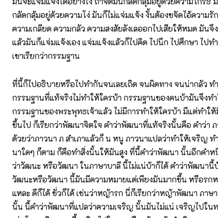
มันจะแจ่มแจ้งได้อย่างไง ถ้าจิตมันกลัดกลุ้มอยู่ด้วยความโกรธ มั
กลัดกลุ้มอยู่ด้วยความโง่ มันก็ไม่แจ่มแจ้ง งั้นต้องขจัดไอ้ความ
ความเกลียด ความกลัว ความสงสัยลังเลออกไปเสียให้หมด มันจ
แล้วมันก็แจ่มแจ้งเอง แจ่มแจ้งแล้วก็ไปคิด ไปนึก ไปศึกษา ไปทำอ
เขาเรียกว่ากรรมฐาน
ที่นี้ก็ไปอธิบายหรือไปทำกันจนเลยเถิด จนผิดทาง จนน่ากลัว ทำใ
กรรมฐานที่แท้จริงไม่ทำให้ใครบ้า กรรมฐานของคนบ้ามันจึงทำใ
กรรมฐานของพระพุทธเจ้าแล้ว ไม่มีการทำให้ใครบ้า มีแต่ทำให้มีจ
ขึ้นไป ก็เรียกว่าพัฒนาจิตใจ คำว่าพัฒนาที่แท้จริงนั้นคือ คำว่า 
ด้วยว่าภาวนา ภ สำเภาแล้วก็ น หนู ภาวนาแปลว่าทำให้เจริญ ทำใ
นาใดๆ ก็ตาม ก็คือทำสิ่งนั้นให้มันสูง ที่นี้คำว่าพัฒนา นั้นอีกคำห
ว่าวัฒนะ หรือวัฒนา ในภาษาบาลี นี้ไม่แน่บ้าก็ได้ คำว่าพัฒนานี้บ
วัฒนะหรือวัฒนา นี้มันมีความหมายแต่เพียงมันมากขึ้น หรือรกหนา
แหละ ดีก็ได้ ชั่วก็ได้ เช่นว่าหญ้ารก นี่ก็เรียกว่าหญ้าพัฒนา ภาษ
นั้น นี้คำว่าพัฒนาที่แปลว่าความเจริญ นั้นมันไม่แน่ เจริญไปในท