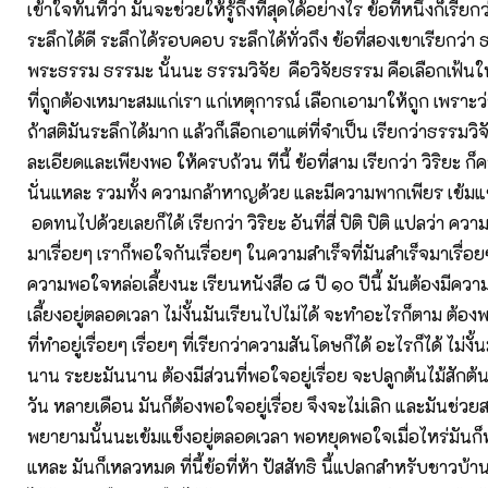
เข้าใจทันทีว่า มันจะช่วยให้รู้ถึงที่สุดได้อย่างไร ข้อที่หนึ่งก็เรียก
ระลึกได้ดี ระลึกได้รอบคอบ ระลึกได้ทั่วถึง ข้อที่สองเขาเรียกว่า
พระธรรม ธรรมะ นั้นนะ ธรรมวิจัย คือวิจัยธรรม คือเลือกเฟ้น
ที่ถูกต้องเหมาะสมแก่เรา แก่เหตุการณ์ เลือกเอามาให้ถูก เพราะ
ถ้าสติมันระลึกได้มาก แล้วก็เลือกเอาแต่ที่จำเป็น เรียกว่าธรรมวิจ
ละเอียดและเพียงพอ ให้ครบถ้วน ทีนี้ ข้อที่สาม เรียกว่า วิริยะ ก
นั่นแหละ รวมทั้ง ความกล้าหาญด้วย และมีความพากเพียร เข้ม
อดทนไปด้วยเลยก็ได้ เรียกว่า วิริยะ อันที่สี่ ปิติ ปิติ แปลว่า คว
มาเรื่อยๆ เราก็พอใจกันเรื่อยๆ ในความสำเร็จที่มันสำเร็จมาเรื่อย
ความพอใจหล่อเลี้ยงนะ เรียนหนังสือ ๘ ปี ๑๐ ปีนี้ มันต้องมีค
เลี้ยงอยู่ตลอดเวลา ไม่งั้นมันเรียนไปไม่ได้ จะทำอะไรก็ตาม ต้องพ
ที่ทำอยู่เรื่อยๆ เรื่อยๆ ที่เรียกว่าความสันโดษก็ได้ อะไรก็ได้ ไม่งั
นาน ระยะมันนาน ต้องมีส่วนที่พอใจอยู่เรื่อย จะปลูกต้นไม้สักต้
วัน หลายเดือน มันก็ต้องพอใจอยู่เรื่อย จึงจะไม่เลิก และมันช่ว
พยายามนั้นนะเข้มแข็งอยู่ตลอดเวลา พอหยุดพอใจเมื่อไหร่มันก็ทอ
แหละ มันก็เหลวหมด ที่นี้ข้อที่ห้า ปัสสัทธิ นี้แปลกสำหรับชาวบ้า