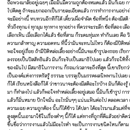
ถือพวงมาลัยอยู่เฉยๆ เมื่อมันมีความถูกต้องหมดแล้ว มันก็เฉย กว
ไปคิดดู ถ้าจะแยกออกเป็นรายละเอียดแล้ว การทำการงานอย่างใ
จะมีอย่างนี้ ทบทวนอีกทีก็ได้ เดี๋ยวเผื่อจำผิด ข้อที่หนึ่ง ต้องมี
ทั่วถึงทุกแง่ ทุกมุม ทุกทาง ทุกอย่าง ที่ควรจะระลึก ข้อที่สอง เลือ
เลือกเฟ้น เมื่อเลือกได้แล้ว ข้อที่สาม ก็ระดมทุ่มเท ทำกันเลย คือ 
ความกล้าหาญ ความอดทน ที่นี้ว่ามันจะทนไม่ไหว ก็ต้องมีปิติหล่อเ
พอใจอยู่เรื่อย ถ้ามีปิติหล่อเลี้ยงอย่างนี้มันจะเข้ารูปลงรอย เรียกว
ลงรอยเป็นปัสสัทธิแล้ว มันก็ระงับเป็นสมาธิไปเลย แล้วก็รอให้ทั
ของมันไป มีสมาธิในการงาน ก็รอแก่เวลาจะถึงที่สุด นี้เขาเรียกว
เป็นองค์แห่งการตรัสรู้ ธรรมะ บรรลุเป็นมรรคผลนิพพานไปเลย
ก็ได้ เรียนหนังสือก็ได้ ว่าชาวนาจะต้องมีสติอะไรบ้าง มันก็ต้องรู้ 
มา ก็ทำลงไป แล้วก็พอใจทำหล่อเลี้ยงอยู่เสมอ นี้มันก็เข้ารูป กา
แล้วก็มั่นหมาย ปักใจมั่น อะไรมั่นๆๆ แน่นแฟ้นต่อไป ตลอดเวลา ก
ความเฉย ความถูกต้อง นั้นก็ได้ข้าว ได้ปลา ได้อะไรมาแล้วแต่ที
สูงสุดนั้นเอามาใช้ในเรื่องต่ำๆ นี้ก็ได้ แต่ทางที่ถูกที่ดีแล้วอย่าคิดว่
ขึ้นชื่อว่าการงานแล้วไม่มีอะไรต่ำ จะเป็นการงานชนิดไหนก็ตาม อ