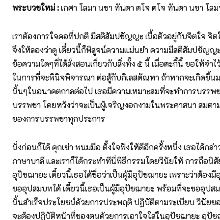
พระบวชใหม่
:
เกศา โลมา นขา ทันตา ตโจ ตโจ ทันตา นขา โลม
เราต้องการใจคอที่ปกติ มีสติสัมปชัญญะ เนื้อตัวอยู่กับจิตใจ จิตใจ
จึงให้ลองว่าดู เดี๋ยวนี้ก็พิสูจน์ความแม่นยำ ความมีสติสัมปชั
ข้อความใดๆที่ได้สั่งสอนเกี่ยวกับสิ่งทั้ง ๕ นี้ เมื่อตะกี้นี้ ขอให้จ
ในการที่จะพินิจพิจารณา ต่อสู้กับกิเลสตัณหา ถ้าหากจะเกิดขึ้นมาเ
นั้นๆในอนาคตกาลต่อไป เธอมีความเหมาะสมที่จะทำการบรรพช
บรรพชา โดยหวังว่าจะเป็นผู้เจริญงอกงามในพระศาสนา สมตา
ของการบรรพชาทุกประการ
นั่งก่อนก็ได้ คุกเข่า พนมมือ ตั้งใจฟังให้ดีอีกครั้งหนึ่ง เธอได้กล่
ภาษาบาลี และเราก็ได้กระทำทีนี่พิธีกรรมโดยวินัยให้ การถือนิส
อุปัชฌายะ เดี๋ยวนี้เธอได้ชื่อว่าเป็นผู้มีอุปัชฌายะ เพราะว่าต้องม
ขออุปสมบทได้ เดี๋ยวนี้เธอเป็นผู้มีอุปัชฌายะ พร้อมที่จะขออุปสม
นั้นสำเร็จประโยชน์ด้วยการประพฤติ ปฏิบัติตามระเบียบ วินัยของนิส
จะต้องปฏิบัติหน้าที่ของตนด้วยการเอาใจใส่ในอุปัชฌายะ อุปัชฌ