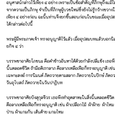
อนุศาสน์กล่าวไว้เพียง ๔ อย่าง เพราะเป็นข้อสำคัญที่ภิกษุถึงแม้ไม่
จากความเป็นภิกษุ จำเป็นที่ภิกษุผู้บวชใหม่ซึ่งยังไม่รู้กว้างขวางใน
เพียง ๔ อย่างก่อน ฉะนั้นท่านจึงยกขึ้นสอนก่อนในขณะเมื่ออุป
ได้กล่าวต่อไปนี้
พระผู้มีพระภาคเจ้า ทรงอนุญาติไว้แล้ว เมื่ออุปสมบทแล้วบอกน
ยกิจ ๔ ว่า
บรรพชาอาศัยโภชนะ คือคำข้าวอันหาได้ด้วยกำลังปลีแข้ง เธอพึ
นั้นตลอดชีวิต ถ้ามีอดิเรกลาภ คือลาภเหลือเฟือก็ทรงอนุญาติ เช่
เฉพาะสงฆ์ การนิมนต์ ภัตถวายตามสลาก ภัตถวายในปักษ์ ภัตถ
วันอุโบสถ์ ภัตถวายในวันปาฏิบท
บรรพชาอาศัยบังสุกุลจีวร เธอพึงทำอุตสาหะในสิ่งนั้นตลอดชีวิต 
คือลาภเหลือเฟือก็ทรงอนุญาติ เช่น ผ้าเปลือกไม้ ผ้าฝ้าย ผ้าไหม 
ป่าน ผ้าแกมกัน เส้นด้าย แกมไหม