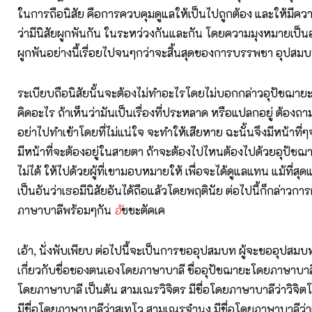
ในการถือนิสัย คือการควบคุมดูแลให้เป็นไปถูกต้อง และให้มีความ
ว่ามีนิสัยผูกพันกัน ในระหว่วงกันและกัน โดยความมุงหมายเป็นอย
ผูกพันอย่างนี้เรื่อยไปจนๆกว่าจะสิ้นสุดของการบรรพชา อุปสม
ระเบียบถือนิสัยนั้นจะต้องไม่ทำอะไรโดยไม่บอกกล่าวอุปัชฌาย
คิดอะไร ถ้าเห็นว่ามันเป็นเรื่องที่ประหลาด หรือแปลกอยู่ ต้องถ
อย่าไปทำเข้าโดยที่ไม่แน่ใจ จะทำให้เสียหาย ฉะนั้นจึงมีหน้าที
มีหน้าที่จะต้องอยู่ในสายตา ถ้าจะต้องไปไหนต้องไปด้วยอุปัชฌา
ไม่ได้ ให้ไปด้วยผู้ที่เขามอบหมายให้ เพื่อจะได้ดูแลแทน แม้ที่ส
เป็นอันว่าเธอมีนิสัยอันได้ถือแล้วโดยพฤตินัย ต่อไปนี้ก็กล่าวกา
ภาษาบาลีพร้อมๆกัน
อั
ชชะตัคเค
เอ้า, นั่งพับเพียบ ต่อไปนี้จะเป็นการขออุปสมบท ผู้จะขออุปสมบ
เกี่ยวกับชื่อของตนเองโดยภาษาบาลี ชื่ออุปัชฌายะโดยภาษาบาล
โดยภาษาบาลี เป็นต้น สามเณรวิจิตร มีชื่อโดยภาษาบาลีว่าวิจิ
มีชื่อโดยภาษาบาลีว่าสุเทโว สามเณรจำนง มีชื่อโดยภาษาบาลีว