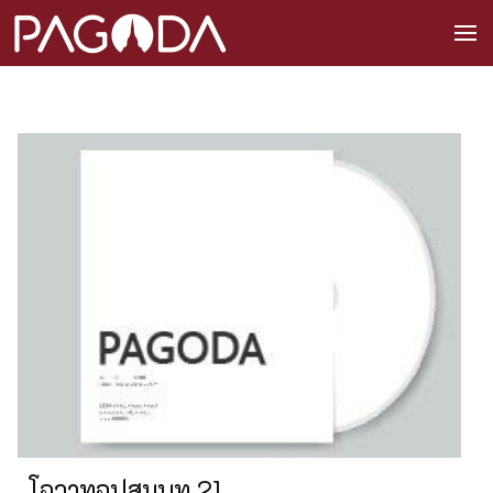
โอวาทอุปสมบท 21