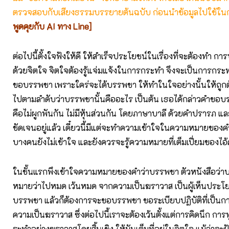
ตรวจสอบกับเสียงธรรมบรรยายต้นฉบับ ก่อนนำข้อมูลไปใช้ในก
พูดคุยกับ AI ทาง Line]
ต่อไปนี้ตั้งใจฟังให้ดี ให้สำเร็จประโยชน์ในเรื่องที่จะต้องทำ กา
ด้วยจิตใจ จิตใจต้องรู้แจ่มแจ้งในการกระทำ จึงจะเป็นการกระทำ 
ขอบรรพชา เพราะใคร่จะได้บรรพชา ให้ทำในใจอย่างนั้นให้ถูกต
ไปตามลำดับว่าบรรพชานั้นคืออะไร เป็นต้น เธอได้กล่าวคำข
คือไม่ผูกพันกัน ไม่มีหุ้นส่วนกัน โดยภาษาบาลี ด้วยคำปรารภ แล
ชัดเจนอยู่แล้ว เดี๋ยวนี้มีแต่จะทำความเข้าใจในความหมายของคำเห
บางคนยังไม่เข้าใจ และยังควรจะรู้ความหมายที่เต็มเปี่ยมของไอ้ค
ในชั้นแรกพึงเข้าใจความหมายของคำว่าบรรพชา ตัวหนังสือว่
หมายว่าไปหมด เว้นหมด จากความเป็นฆราวาส เป็นผู้เห็นประโ
บรรพชา แล้วก็ต้องการจะขอบรรพชา ขอระเบียบปฏิบัติที่เป็น
ความเป็นฆราวาส ซึ่งต่อไปนี้เราจะต้องเว้นตั้งแต่การคิดนึก กา
ระทำอย่างฆราวาสโดยสิ้นเชิง ให้มันเต็มที่อยู่ในจิตใจ แม้ว่าจะฝ