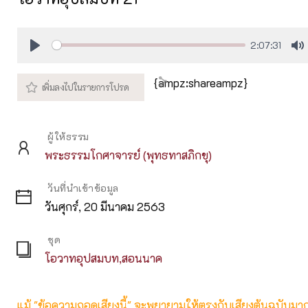
2:07:31
Play
M
{ampz:shareampz}
ผู้ให้ธรรม
พระธรรมโกศาจารย์ (พุทธทาสภิกขุ)
วันที่นำเข้าข้อมูล
วันศุกร์, 20 มีนาคม 2563
ชุด
โอวาทอุปสมบท,สอนนาค
แม้ "ข้อความถอดเสียงนี้" จะพยายามให้ตรงกับเสียงต้นฉบับมากที่