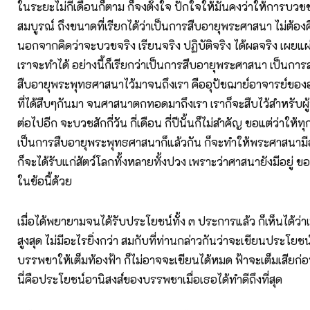
ในระยะไม่กี่เดือนก็ตาม ก็จงตั้งใจ ปักใจให้มั่นคงว่าให้การบวช
สมบูรณ์ ถึงขนาดที่เรียกได้ว่าเป็นการสืบอายุพระศาสนา ไม่ต้อ
นอกจากคิดว่าจะบวชจริง เรียนจริง ปฏิบัติจริง ได้ผลจริง เผยแผ่
เราจะทำได้ อย่างนี้ก็เรียกว่าเป็นการสืบอายุพระศาสนา เป็นการ
สืบอายุพระพุทธศาสนาไว้มาจนถึงเรา คืออุปัชฌาย์อาจารย์ของอ
ที่ได้สืบๆกันมา จนศาสนาตกทอดมาถึงเรา เราก็จะสืบไว้สำหรับผู้
ต่อไปอีก จะบวชสักกี่วัน กี่เดือน กี่ปีนั้นก็ไม่สำคัญ ขอแต่ว่าให้ทุ
เป็นการสืบอายุพระพุทธศาสนาก็แล้วกัน ก็จะทำให้พระศาสนามี
ก็จะได้รับแก่สัตว์โลกทั้งหลายทั้งปวง เพราะว่าศาสนายังมีอยู่
ในข้อนี้ด้วย
เมื่อได้พยายามจนได้รับประโยชน์ทั้ง ๓ ประการแล้ว ก็เห็นได้ว่
สูงสุด ไม่มีอะไรยิ่งกว่า สมกับที่ท่านกล่าวกันว่าจะเขียนประโยช
บรรพชาให้เต็มท้องฟ้า ก็ไม่อาจจะเขียนได้หมด ฟ้าจะเต็มเสียก่อน
นี่คือประโยชน์อานิสงส์ของบรรพชาเมื่อเธอได้ทำดีถึงที่สุด