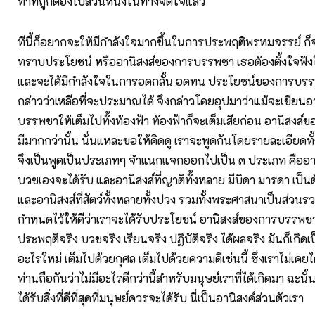
ทำที่ถูกต้องไปส่วนหนึ่งในทางจิตใจแล้ว
ทีนี้ก็อยากจะให้มีกำลังใจมากขึ้นในการประพฤติพรหมจรรย์ ก็
ทราบประโยชน์ หรืออานิสงส์ของการบรรพชา เธอต้องตั้งใจฟังให
และจะได้มีกำลังใจในการอดกลั้น อดทน ประโยชน์ของการบรรพ
กล่าวว่าเหลือที่จะประมาณได้ จึงกล่าวโดยอุปมาว่าแม้จะเขียน
บรรพชาให้เต็มไปทั้งท้องฟ้า ท้องฟ้าก็จะเต็มเสียก่อน อานิสงส
มีมากกว่านั้น นั่นแหละขอให้คิดดู เราจะพูดกันโดยรายละเอียดทั
จึงเป็นพูดเป็นประเภทๆ จำแนกแจกออกไปเป็น ๓ ประเภท คืออานิส
บวชเองจะได้รับ และอานิสงส์ที่ญาติทั้งหลาย มีบิดา มารดา เป็นต
และอานิสงส์ที่สัตว์ทั้งหลายทั้งปวง รวมทั้งพระศาสนาเป็นส่วนรว
กำหนดไว้ให้ดีว่าเราจะได้รับประโยชน์ อานิสงส์ของการบรรพชานี้
ประพฤติจริง บวชจริง เรียนจริง ปฏิบัติจริง ได้ผลจริง มันก็เกิดเป
อะไรใหม่ เต็มไปด้วยกุศล เต็มไปด้วยความดีเช่นนี้ ซึ่งเราไม่เคยได
ท่านถือกันว่าไม่มีอะไรดีกว่านี้สำหรับมนุษย์เราที่ได้เกิดมา ฉะนั้น
ได้รับสิ่งที่ดีที่สุดที่มนุษย์ควรจะได้รับ นี่เป็นอานิสงค์ส่วนตัวเรา