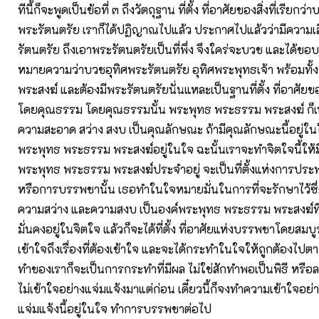
ทีนี้ก็จะพูดเป็นข้อที่ ๓ ถึงวัตถุฐาน ที่ตั้ง ที่อาศัยของสิ่งที่เรียกว
พระรัตนตรัย เราก็ได้ปฏิญาณไปแล้ว ประกาศไปแล้วว่ามีความเ
รัตนตรัย ถึงเอาพระรัตนตรัยเป็นที่พึ่ง จึงใคร่จะบวช และได้ขอบว
หมายความว่าบวชอุทิศพระรัตนตรัย อุทิศพระพุทธเจ้า พร้อมทั
พระสงฆ์ และต้องมีพระรัตนตรัยนั่นแหละเป็นฐานที่ตั้ง ที่อาศ
โดยคุณธรรม โดยคุณธรรมนั้น พระพุทธ พระธรรม พระสงฆ์ ก็เห
ความสะอาด สว่าง สงบ เป็นคุณลักษณะ ถ้ามีคุณลักษณะนี้อยู่ในใจ 
พระพุทธ พระธรรม พระสงฆ์อยู่ในใจ ฉะนั้นเราจะทำจิตใจนี้ให้มี
พระพุทธ พระธรรม พระสงฆ์ประจำอยู่ จะเป็นที่ตั้งแห่งการปร
หรือการบรรพชานั้น เธอทำในใจหมายมั่นในการที่จะรักษาไว้ซ
ความสว่าง และความสงบ เป็นองค์พระพุทธ พระธรรม พระสงฆ์ที่
มั่นคงอยู่ในจิตใจ แล้วก็จะได้ที่ตั้ง ที่อาศัยแห่งบรรพชาโดยสมบูร
เข้าใจถึงเรื่องที่ต้องเข้าใจ และจะได้กระทำในใจให้ถูกต้องไป
ทำของเราก็จะเป็นการกระทำที่มีผล ไม่ใช่สักทำพอเป็นพิธี หรือ
ไม่เข้าใจอย่างแจ่มแจ้งมาแต่ก่อน เดี๋ยวนี้ก็จงทำความเข้าใจอย่
แจ่มแจ้งนี้อยู่ในใจ ทำการบรรพชาต่อไป