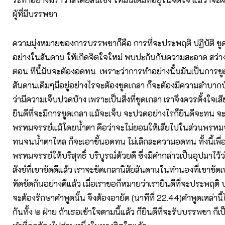
ผู้ที่มีบรรพชา
ความมุ่งหมายของการบรรพชาก็คือ การที่จะประพฤติ ปฏิบัติ ขูด
อย่างในสันดาน ให้เกิดจิตใจใหม่ พบปะกันกับความสะอาด สว่าง
ตอน ทีนี้มันจะต้องอดทน เพราะว่าการทำอย่างนั้นมันเป็นการขูด
สันดานเดิมๆมีอยู่อย่างไรจะต้องขูดเกลา ก็จะต้องมีความลำบากบ
ว่ามีความเจ็บปวดบ้าง เพราะเป็นสิ่งที่ขูดเกลา เราจึงควรตั้งใจเสียแ
ยินดีที่จะมีการขูดเกลา แม้จะเจ็บ จะปวดอย่างไรก็ยินดีจะทน 
พรหมจรรย์แม้โดยน้ำตา คือว่าจะไม่ยอมให้เสียไปในส่วนพรหมจ
ทนจนน้ำตาไหล ก็จะเอาขั้นอดทน ไม่เลิกละความอดทน ทั้งนี้เพื
พรหมจรรย์ให้บริสุทธิ์ บริบูรณ์ด้วยดี ซึ่งมีคำกล่าวเป็นอุปมาไว
สังข์ที่เขาขัดดีแล้ว เราจะขัดเกลานิสัยสันดานในทำนองที่เขาขัดเ
หัดขัดกันอย่างดีแล้ว เมื่อเราขอก็หมายว่าเรายินดีที่จะประพฤติ ป
จะต้องรักษาคำพูดนั้น จึงต้องอายัด (นาทีที่ 22.44)คำพูดเหล่านี
กันทั้ง ๒ ฝ่าย ถ้าเธอเข้าใจตามนี้แล้ว ก็ยินดีที่จะรับบรรพชา ก็เ