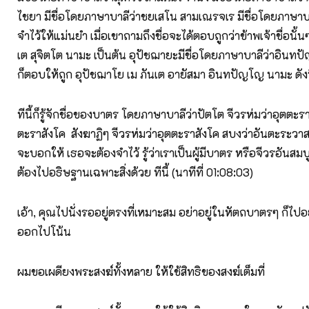
ไชยา มีชื่อโดยภาษาบาลีว่าชยเสโน สามเณรจเร มีชื่อโดยภาษา
จำไว้ให้แม่นยำ เมื่อเขาถามถึงชื่อจะได้ตอบถูกว่าข้าพเจ้าชื่อนั้นๆ
เต สุจิตโต นามะ เป็นต้น อุปัชฌายะมีชื่อโดยภาษาบาลีว่าอินทป
ก็ตอบให้ถูก อุปัชฌาโย เม ภันเต อายัสมา อินทปัญโญ นามะ ดังนี
ทีนี้ก็รู้จักชื่อของบาตร โดยภาษาบาลีว่าปัตโต จีวรห่มว่าอุตตะรา
ตะราสังโค สังฆาฏิๆ จีวรห่มว่าอุตตะราสังโค สบงว่าอันตะระวา
จะบอกให้ เธอจะต้องจำไว้ รู้ว่าเราเป็นผู้มีบาตร หรือจีวรอันสมบ
ต้องไปอธิษฐานเฉพาะสิ่งด้วย ทีนี้ (นาทีที่ 01:08:03)
เอ้า, คุณไปนั่งรออยู่ตรงที่เหมาะสม อย่าอยู่ในหัตถบาตรๆ ก็ไปอ
ออกไปโน้น
ผมขอเผดียงพระสงฆ์ทั้งหลาย ให้ใช้สิทธิของสงฆ์เต็มที่