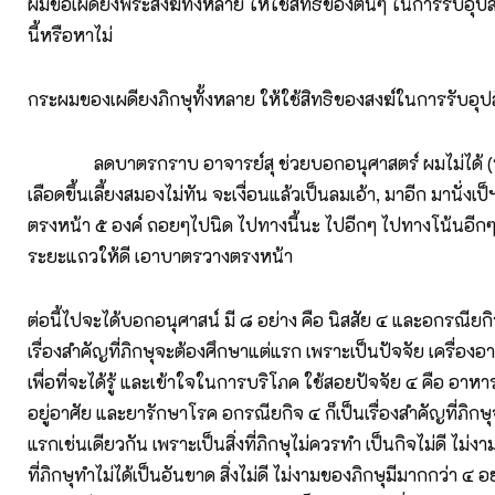
ผมขอเผดียงพระสงฆ์ทั้งหลาย ให้ใช้สิทธิของตนๆ ในการรับอุปส
นี้หรือหาไม่
กระผมของเผดียงภิกษุทั้งหลาย ให้ใช้สิทธิของสงฆ์ในการรับอุป
ลดบาตรกราบ อาจารย์สุ ช่วยบอกอนุศาสตร์ ผมไม่ได้ (นาท
เลือดขึ้นเลี้ยงสมองไม่ทัน จะเงื่อนแล้วเป็นลมเอ้า, มาอีก มานั่ง
ตรงหน้า ๕ องค์ ถอยๆไปนิด ไปทางนี้นะ ไปอีกๆ ไปทางโน้นอีกๆ ต
ระยะแถวให้ดี เอาบาตรวางตรงหน้า
ต่อนี้ไปจะได้บอกอนุศาสน์ มี ๘ อย่าง คือ นิสสัย ๔ และอกรณียกิ
เรื่องสำคัญที่ภิกษุจะต้องศึกษาแต่แรก เพราะเป็นปัจจัย เครื่อ
เพื่อที่จะได้รู้ และเข้าใจในการบริโภค ใช้สอยปัจจัย ๔ คือ อาหาร เ
อยู่อาศัย และยารักษาโรค อกรณียกิจ ๔ ก็เป็นเรื่องสำคัญที่ภิกษ
แรกเช่นเดียวกัน เพราะเป็นสิ่งที่ภิกษุไม่ควรทำ เป็นกิจไม่ดี ไม่งา
ที่ภิกษุทำไม่ได้เป็นอันขาด สิ่งไม่ดี ไม่งามของภิกษุมีมากกว่า ๔ อ