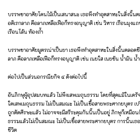
บรรพชาอาศัยโคนไม้เป็นเสนาสนะ เธอพึงทำอุตสาหะในสิ่งนั้นตลอ
อดิเรกลาภ คือลาภเหลือเฟือก็ทรงอนุญาติ เช่น วิหาร เรือนมุงแถบ
เรือนโล้น ท้องถ้ำ
บรรพชาอาศัยมูตรเน่าเป็นยา เธอพึงทำอุตสาหะในสิ่งนั้นตลอดชีวิ
ลาภ คือลาภเหลือเฟือก็ทรงอนุญาติ เช่น เนยใส เนยข้น น้ำมัน น้ำผ
ต่อไปเป็นส่วนอกรณียกิจ ๔ ดังต่อไปนี้
อันภิกษุผู้อุปสมบทแล้ว ไม่พึงเสพเมถุนธรรม โดยที่สุดแม้ในเดรั
ใดเสพเมถุนธรรม ไม่เป็นสมณะ ไม่เป็นเชื้อสายพระศากยบุตร เป
ถูกตัดศีรษะแล้ว ไม่อาจจะมีสรีระคุมกันนั้นเป็นอยู่ ภิกษุก็เหมือ
ธรรมแล้วไม่เป็นสมณะ ไม่เป็นเชื้อสายพระศากยบุตร การนั้นเธ
ชีวิต