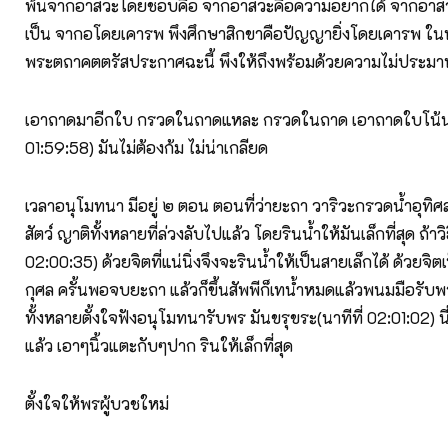
พ้นจากอาสวะโดยชอบคือ จากอาสวะคือความอยากได้ จากอาส
เป็น จากอโดยเคารพ พึงศึกษาสิกขาคือปัญญายิ่งโดยเคารพ ใน
พระตถาคตตรัสประกาศฉะนี้ พึงให้ถึงพร้อมด้วยความไม่ประม
เอาถาดมาอีกใบ กรวดในถาดแหละ กรวดในถาด เอาถาดใบโน้นก็ไ
01:59:58) มันไม่ต้องก้ม ไม่น่าเกลียด
เวลาอนุโมทนา มีอยู่ ๒ ตอน ตอนที่ว่ายะถา วาริวะกรวดน้ำอุทิ
สัตว์ ญาติทั้งหลายที่ล่วงลับไปแล้ว โดยรินน้ำให้มันเล็กที่สุด ถ้าวิธ
02:00:35) ด้วยจิตที่แน่นิ่งจึงจะรินน้ำให้เป็นสายเล็กได้ ด้วยจิต
กุศล ครั้นพอจบยะถา แล้วก็ขึ้นสัพพีก็เทน้ำหมดแล้วพนมมือรับพ
ทั้งหลายตั้งใจฟังอนุโมทนารับพร มันขรุขระ(นาทีที่ 02:01:02) นี่
แล้ว เอาๆนิ้วแตะกับๆปาก รินให้เล็กที่สุด
ตั้งใจให้พรผู้บวชใหม่