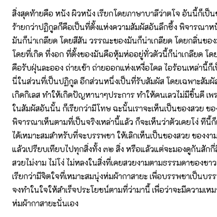
สิ่งสุดท้ายคือ หนัง ผิวหนัง เรียกโดยภาษาบาลีว่าตโจ อันนี้ก็เป็
ร้ายกว่าปฏิกูลก็คือเป็นที่ตั้งแห่งความสัมผัสอันลึกซึ้ง พิจารณา
มันก็น่าเกลียด โดยสีสัน วรรณะของมันก็น่าเกลียด โดยกลิ่นของม
โดยที่เกิด ที่งอก ที่ตั้งของมันคือหุ้มห่ออยู่ทั่วตัวนี้ก็น่าเกลียด 
คือรับฝุ่นละออง ถ่ายเข้า ถ่ายออกแห่งเหงื่อไคล ไอร้อนเหล่านี้ก็
นี่ในส่วนที่เป็นปฏิกูล อีกส่วนหนึ่งเป็นที่รับสัมผัส โดยเฉพาะสัม
เกิดกิเลส ทำให้เกิดปัญหานาๆประการ ทำให้คนเลวไม่มีชิ้นดี เพ
ในสัมผัสอันนั้น ก็เรียกว่ามีโทษ ฉะนั้นเราจะเห็นเป็นของสวย ข
พิจารณาเห็นตามที่เป็นจริงเหล่านี้แล้ว ก็จะเห็นว่าตัวเคยโง่ ทีนี้ก็
ได้เหมาะสมสำหรับที่จะบรรพชา ให้เลิกเห็นเป็นของสวย ของงามในส
แล้วเปรียบเทียบไปทุกสิ่งทั้ง ๓๒ สิ่ง หรือแล้วแต่จะมองดูกันสักกี่ส
สวยไม่งาม ไม่โง่ ไม่หลงในสิ่งที่เคยสวยงามตามธรรมดาของชาวบ
เรียกว่ามีจิตใจที่เหมาะสมนุ่งห่มผ้ากาสายะ เพื่อบรรพชาเป็นบร
จงทำในใจให้สำเร็จประโยชน์ตามที่ว่ามานี้ เพื่อว่าจะมีความเหม
ห่มผ้ากาสายะนั่นเอง