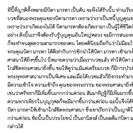
ทีนี้ที่ญาติทั้งหลายมีบิดา มารดา เป็นต้น จะพึงได้รับนั้น ท่านเรี
บวชที่สนองพระคุณของบิดามารดา เพราะว่าเราเป็นหนี้บุญคุณ
เพราะว่าเราเกิดเองไม่ได้ บิดามารดาต้องเกิดเรามา เป็นผู้ให้ชีวิตก
อย่าง ดังนั้นเราจึงต้องรับรู้บุญคุณอันใหญ่หลวง จะมีการสนอง
ก็จะทำจนสุดความสามารถของตน โดยคตินิยมถือกันว่าไม่มีอะ
พระคุณบิดา มารดา ได้ดีเท่ากับการชักนำให้บิดา มารดา เข้าม
ศาสนาให้ยิ่งๆขึ้นไป นี่หมายความว่าเมื่อเราบวชแล้ว ทำให้บิดา
ใกล้ชิดพระศาสนายิ่งขึ้น ขอให้ดูว่าแม้แต่เตรียมบวช ก็มีการบำ
พระพุทธศาสนามากเป็นพิเศษ และเมื่อได้บวชแล้วก็ยังกระทำมาก
มีความเข้าใจ ความเข้าถึง คุณของพระธรรม ของพระศาสนายิ่งขึ
เช่นว่าศรัทธาก็มีเพิ่มขึ้นมากกว่าแต่ก่อน สัมมาทิฏฐิก็มีเพิ่มมากข
ความพากเพียรในบุญกุศลก็จะมีมากขึ้นกว่าแต่ก่อน ฉะนั้นจึงได้ชื
บิดา มารดาให้เข้ามาใกล้ชิดพระศาสนา ซึ่งเขาเรียกว่าเป็นญาติใ
กว่าแต่ก่อน ข้อนั้นเป็นประโยชน์ เป็นอานิสงส์ เป็นผลดีแก่บิดา 
กล่าวได้