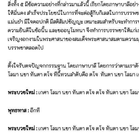
สิ่งทั้ง ๕ มีข้อความอย่างที่กล่าวมาแล้วนี้ เรียกโดยภาษาบาลีอย่า
ให้มั่นคง สำเร็จประโยชน์ในการที่จะต่อสู้กับกิเลสในการบรรพชา
แม่นยำ มีใจคอปกติ มีสติสัมปชัญญะ เหมาะสมสำหรับจะทำการ
ความยินดีในข้อนั้น และขออนุโมทนา จึงทำการบรรพชาให้แก่เธอ
เจริญงอกงามในพระศาสนาของสมเด็จพระศาสนาสมตามความม
บรรพชาตลอดไป
ตั้งใจรับตจปัญจกกรรมฐาน โดยภาษาบาลี โดยการว่าตามเราดังต
โลมา นขา ทันตา ตโจ ทีนี้ทวนลำดับคือ ตโจ ทันตา นขา โลมา เ
พระบวชใหม่
:
เกศา โลมา นขา ทันตา ตโจ ตโจ ทันตา นขา โลม
พุทธทาส
:
อีกที
พระบวชใหม่
:
เกศา โลมา นขา ทันตา ตโจ ตโจ ทันตา นขา โลม