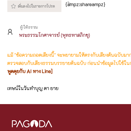
{ampz:shareampz}
ผู้ให้ธรรม
พระธรรมโกศาจารย์ (พุทธทาสภิกขุ)
แม้ "ข้อความถอดเสียงนี้" จะพยายามให้ตรงกับเสียงต้นฉบับมากที่
ตรวจสอบกับเสียงธรรมบรรยายต้นฉบับ ก่อนนำข้อมูลไปใช้ในก
พูดคุยกับ AI ทาง Line]
เทษน์ในวันทำบุญ ตา ยาย