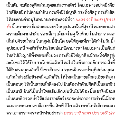
เป็นต้น จะต้องอุทิศส่วนกุศลแก่สรรพสัตว์ โดยเฉพาะอย่างยิ่งค
ใกล้ชิดสนิทไปตามลำดับ กระทั่งมิใช่ญาติ กระทั่งศัตรู กระทั่งสัต
ให้สมตามคำอนุโมทนาของพระสงฆ์ที่ว่า
ยะถา
วาริ
วะหา
ปูรา
ป
รัง
นี้ เพราะว่าเมื่อฝนตกลงมาในฤดูฝนลงในที่สูง ก็ไหลมาตามลำด
ความเต็มตามลำดับ ร่องเล็กๆ เต็มลงในคู ในห้วย ในลำธาร คลอง
เต็มไปด้วยน้ำฝน ในฤดูฝนนี้ฉันใด ขอให้กุศลที่เราได้ทำในวันนี้ 
อุปสมบทนี้ จงสำเร็จประโยชน์แก่บิดามารดาโดยเฉพาะเป็นต้นก่
ไหลไปยังญาติทั้งหลายทั้งปวง กระทั่งมิใช่ญาติ แม้กระทั่งศัตรูคู่อ
อะไรขอให้ได้รับประโยชน์แล้วก็ไหลไปในทั่วสากลจักรวาล สิ่งที่ม
ได้รับส่วนกุศลอันนี้ นี่เขาเรียกว่าประเพณีกรวดน้ำอุทิศส่วนกุศล
แก้วน้ำด้วยมือข้างหนึ่งแล้วก็รินให้ไหลเป็นสายเล็กละเอียดที่สุด แ
เป็นตอนๆ ให้เป็นสายเล็กดิ่งลงไป มันต้องทำด้วยจิตที่เป็นสมาธิ ถ
เป็นสมาธิ มันก็เป็นน้ำไหลเส้นเล็กเช่นนั้นไม่ได้ ฉะนั้นเขาจึงนิยม
เป็นสมาธิกรวดน้ำให้แก่สรรพสัตว์ เธอจะทำอาการอย่างนี้เมื่อ
พอจบบทของยถา คือเขาขึ้น สัพพี ติโย แล้ว เขาก็เททีเดียวหมด 
พร เอามาวางตรงหน้าทำอย่างว่า
ยะถา
วาริ
วะหา
ปูรา
ปะริ
ปูเร