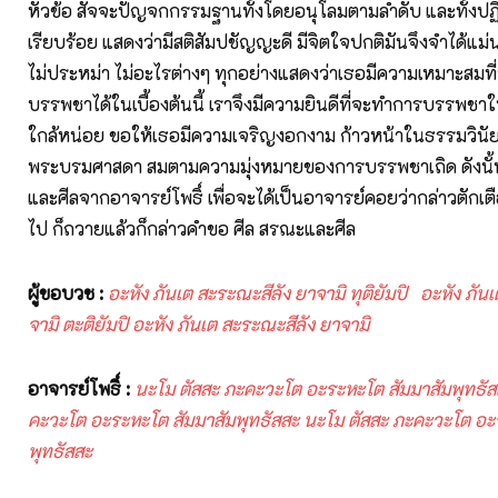
หัวข้อ สัจจะปัญจกกรรมฐานทั้งโดยอนุโลมตามลำดับ และทั้งปฏ
เรียบร้อย แสดงว่ามีสติสัมปชัญญะดี มีจิตใจปกติมันจึงจำได้แม่น
ไม่ประหม่า ไม่อะไรต่างๆ ทุกอย่างแสดงว่าเธอมีความเหมาะสมท
บรรพชาได้ในเบื้องต้นนี้ เราจึงมีความยินดีที่จะทำการบรรพชาให
ใกล้หน่อย ขอให้เธอมีความเจริญงอกงาม ก้าวหน้าในธรรมวินั
พระบรมศาสดา สมตามความมุ่งหมายของการบรรพชาเถิด ดังน
และศีลจากอาจารย์โพธิ์ เพื่อจะได้เป็นอาจารย์คอยว่ากล่าวตักเต
ไป ก็ถวายแล้วก็กล่าวคำขอ ศีล สรณะและศีล
ผู้ขอบวช
:
อะหัง
ภันเต
สะระณะสีลัง
ยาจามิ
ทุติยัมปิ
อะหัง
ภันเ
จามิ
ตะติยัมปิ
อะหัง
ภันเต
สะระณะสีลัง
ยาจามิ
อาจารย์โพธิ์
:
นะโม
ตัสสะ
ภะคะวะโต
อะระหะโต
สัมมาสัมพุทธั
คะวะโต
อะระ
หะโต สัมมาสัมพุทธัสสะ นะโม ตัสสะ ภะคะวะโต อะ
พุทธัสสะ