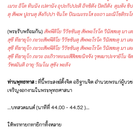
เมวะ
อิโต
ทินนัง
เปตานัง
อุปะกัปปะติ
อิจชิตัง
ปัตถิตัง
ตุมหัง
ขิป
ตุ สัพเพ
ปูเรน
ตุ สังกัปปา จันโท ปัณณะระโส ยะถา มะณิโชติระโ
(พระรับพร้อมกัน)
สัพพีติโย วิวัชชันตุ สัพพะโรโค วินัสสะตุ มา 
สุขี ทีฆายุโก ภะวะสัพพีติโย วิวัชชันตุ สัพพะโรโค วินัสสะตุ มา 
สุขี ทีฆายุโก ภะวะสัพพีติโย วิวัชชันตุ สัพพะโรโค วินัสสะตุ มา 
สุขี ทีฆายุโก ภะวะ อะภิวาทะนะสีสิสสะนิจจัง วุฑฒาปะจายิโน จั
วัฑฒันติ อายุ วัณโณ สุขัง พะลัง
ท่านพุทธทาส
:
ที่นี้พระสงฆ์ตั้งจิต อธิฐานจิต อำนวยพรแก่ผู้บวชใ
เจริญงอกงามในพระพุทธศาสนา
...บทสวดมนต์ (นาทีที่ 44.00 - 44.52 )...
ให้พรทายกทายิกาทั้งหลาย