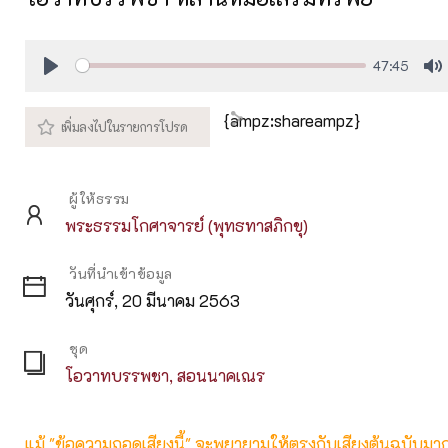
47:45
Play
M
{ampz:shareampz}
ผู้ให้ธรรม
พระธรรมโกศาจารย์ (พุทธทาสภิกขุ)
วันที่นำเข้าข้อมูล
วันศุกร์, 20 มีนาคม 2563
ชุด
โอวาทบรรพชา, สอนนาคเณร
แม้ "ข้อความถอดเสียงนี้" จะพยายามให้ตรงกับเสียงต้นฉบับมากที่