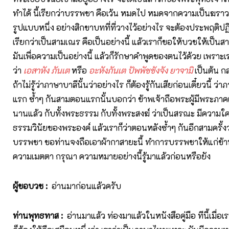
ทำได้ นี้เรียกว่าบรรพชา คือเว้น หมดไป หมดจากความเป็นฆราว
รูปแบบหนึ่ง อย่างสิกขาบทที่ที่วางไว้อย่างไร จะต้องประพฤติปฏิบัต
เรียกว่าเป็นสามเณร คือเป็นอย่างนี้ แล้วเราก็ขอให้บวชให้เป็นสาม
มันเพื่อความเป็นอย่างนี้ แล้วก็รักษาคำพูดของตนไว้ด้วย เพราะเร
ว่า
เอสาหัง ภันเต
หรือ
อะหังภันเต ปัพพัชชังจัง ยาจามิ
เป็นต้น ก
ถ้าไม่รู้ว่าภาษาบาลีนั้นว่าอย่างไร ก็ต้องรู้กันเสียก่อนเดี๋ยวนี้ 
แรก ซ้ำๆ กันสามตอนแรกนั้นบอกว่า ข้าพเจ้าถือพระผู้มีพระภาค
นานแล้ว กับทั้งพระธรรม กับทั้งพระสงฆ์ ว่าเป็นสรณะ มีความ
ธรรมวินัยของพระองค์ แล้วเราก็ว่าตอนหลังซ้ำๆ กันอีกสามครั้งว
บรรพชา ขอท่านจงถือเอาผ้ากาสายะนี้ ทำการบรรพชาให้แก่ข้าพ
ความเมตตา กรุณา ความหมายอย่างนี้รู้มาแล้วก่อนหรือยัง
ผู้ขอบวช
:
อ่านมาก่อนแล้วครับ
ท่านพุทธทาส
:
อ่านมาแล้ว ท่องมาแล้วในหนังสือคู่มือ ทีนี้เมื่อเ