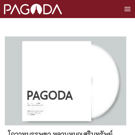
โอวาทบรรพชา หลานหมอเสริมทรัพย์