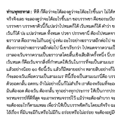
ท่านพุทธทาส
:
หึหึ ก็คือว่าจะได้ลองดูว่าจะได้อะไรขึ้นมา ไม่ได้
จริงจังเลย จะลองดูว่าจะได้อะไรขึ้นมา ขอบรรพชา คือขอระเบียบปฏ
บรรพชา บรรพชาตัวนี้ก็แปลว่าไปหมดก็ได้ เว้นหมดก็ได้ คำว่า ชะ
เว้นก็ได้ ปะ แปลว่าหมด ทั้งหมด ปวชา ปรรพชานี่ ต้องไปหมดจ
ฆราวาส คือเราจะไม่กินอยู่ นุ่งห่ม อะไรอย่างฆราวาสอีกต่อไป จะ
ต้องการอย่างฆราวาสอีกต่อไป นี่เขาเรียกว่า ไปหมดจากความเป
เราลองเว้นจากความเป็นฆราวาสโดยสิ้นเชิงเสียสักครั้งหนึ่ง นี่
เว้นหมด ก็คือเว้นจากสิ่งที่กำหนดให้เว้นในการที่จะเป็นสามเณร
แล้วอย่างน้อย ๑๐ ข้อนี้เว้น แล้วก็มีหลายอย่าง หลายสิบอย่างก็ได้
ก็จะลองเว้นเพื่อความเป็นสามเณร ทีนี้เรื่องเป็นสามเณรนี่คือ บรร
ด้วยอดกลั้น อดทน ถ้าไม่อย่างนั้นก็ไม่สำเร็จ เราต้องพร้อมที่จะอ
มันต้องอด ต้องเว้น ต้องกลั้น ทุกอย่างทุกประการ ให้เป็นการป
พรหมจรรย์ที่ดีที่สุด จะเอาพรหมจรรย์ไว้ แม้ว่าจะต้องลำบาก 
จะต้องอะไรก็ตามแหละ เพื่อว่าให้เป็นบรรพชิตกันโดยแท้จริง ฉ
ไอ้เรื่อง ที่มันจะมีกินหรือไม่มีกิน อร่อยหรือไม่อร่อย จะต้องอยู่มีช