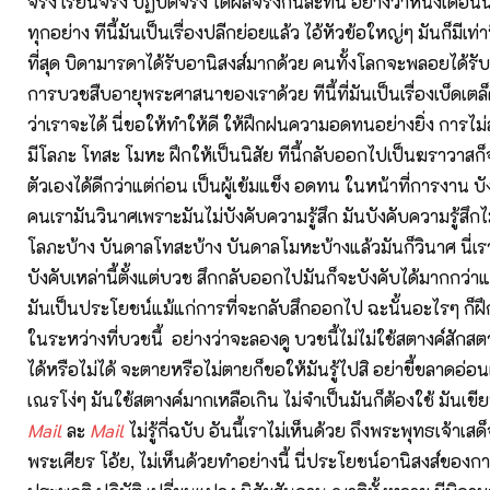
จริง เรียนจริง ปฏิบัติจริง ได้ผลจริงกันละที่นี้ อย่างว่าหนึ่งเดือน
ทุกอย่าง ทีนี้มันเป็นเรื่องปลีกย่อยแล้ว ไอ้หัวข้อใหญ่ๆ มันก็มีเท่านี้
ที่สุด บิดามารดาได้รับอานิสงส์มากด้วย คนทั้งโลกจะพลอยได้ร
การบวชสืบอายุพระศาสนาของเราด้วย ทีนี้ที่มันเป็นเรื่องเบ็ดเตล็
ว่าเราจะได้ นี่ขอให้ทำให้ดี ให้ฝึกฝนความอดทนอย่างยิ่ง การไม
มีโลภะ โทสะ โมหะ ฝึกให้เป็นนิสัย ทีนี้กลับออกไปเป็นฆราวาสก็จะเ
ตัวเองได้ดีกว่าแต่ก่อน เป็นผู้เข้มแข็ง อดทน ในหน้าที่การงาน บัง
คนเรามันวินาศเพราะมันไม่บังคับความรู้สึก มันบังคับความรู้สึกไ
โลภะบ้าง บันดาลโทสะบ้าง บันดาลโมหะบ้างแล้วมันก็วินาศ นี่เ
บังคับเหล่านี้ตั้งแต่บวช สึกกลับออกไปมันก็จะบังคับได้มากกว่าแต่
มันเป็นประโยชน์แม้แก่การที่จะกลับสึกออกไป ฉะนั้นอะไรๆ ก็ฝึกก
ในระหว่างที่บวชนี้ อย่างว่าจะลองดู บวชนี้ไม่ไม่ใช้สตางค์สักส
ได้หรือไม่ได้ จะตายหรือไม่ตายก็ขอให้มันรู้ไปสิ อย่าขี้ขลาดอ
เณรโง่ๆ มันใช้สตางค์มากเหลือเกิน ไม่จำเป็นมันก็ต้องใช้ มันเ
Mail
ละ
Mail
ไม่รู้กี่ฉบับ อันนี้เราไม่เห็นด้วย ถึงพระพุทธเจ้าเสด
พระเศียร โอ้ย, ไม่เห็นด้วยทำอย่างนี้ นี่ประโยชน์อานิสงส์ของ