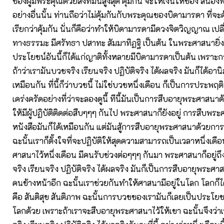
ของผู้มีพระคุณด้วยสิ่งที่มันสูงสุด คุ้มกัน จะให้เงินให้ของ สนอ
อย่างอื่นนั้น ท่านถือว่าไม่คุ้มกันกับพระคุณของบิดามารดา ที่จะค
เรียกว่าคุ้มกัน นั่นก็คือว่าทำให้บิดามารดามีดวงจิตวิญญาณ เ
ทางธรรมะ มีศรัทธา ปสาทะ สัมมาทิฏฐิ เป็นต้น ในพระศาสนายิ่งกว
ประโยชน์อันนี้ก็ได้แก่ญาติทั้งหลายมีบิดามารดาเป็นต้น เพรา
ถ้าว่าเรามันบวชจริง เรียนจริง ปฏิบัติจริง ได้ผลจริง มันก็ได้อานิส
เหมือนกัน ที่นี้ก็ว่าบวชนี้ ไม่ใช่บวชหนึ่งเดือน ก็เป็นการประพฤติ
เคร่งครัดอย่างที่ว่าจะลองดูนี้ ทีนี้มันเป็นการสืบอายุพระศาสนา
ให้มีผู้ปฏิบัติติดต่อสืบๆๆๆ กันไป พระศาสนาก็ยังอยู่ การสืบพร
หนังสือมันก็ได้เหมือนกัน แต่มันสู้การสืบอายุพระศาสนาด้วยการปฏ
ฉะนั้นเราก็ตั้งใจที่จะปฏิบัติให้สุดความสามารถเป็นเวลาหนึ่งเดื
ศาสนาไว้หนึ่งเดือน มีคนรับช่วงต่อๆๆๆ กันมา พระศาสนาก็อยู่ถึง
จริง เรียนจริง ปฏิบัติจริง ได้ผลจริง มันก็เป็นการสืบอายุพระศา
คนข้างหน้าอีก ฉะนั้นเราช่วยกันทำให้ศาสนามีอยู่ในโลก โลกก็
คือ สันติสุข สันติภาพ ฉะนั้นการบวชของเรามันก็เลยเป็นประโย
โลกด้วย เพราะถ้าเราจะสืบอายุพระศาสนาไว้ให้เขา ฉะนั้นจึงว่