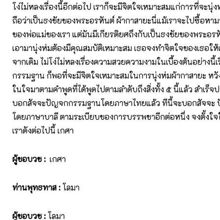
โง่ไม่หลงเรื่องนี้อีกต่อไป เราก็จะมีจิตใจเหมาะสมแก่การที่จะนุ่ง
ถือว่าเป็นธงชัยของพระอรหันต์ ผ้ากาสายะนี่แม้เราจะไปซื้อหาม
ของพ่อแม่ของเรา แต่มันมีเกียรติยศถึงกับเป็นธงชัยของพระอรหั
เอามานุ่งห่มต้องมีคุณสมบัติเหมาะสม เธอจงทำจิตใจของเธอให้
จากเดิม ไม่โง่ไม่หลงเรื่องความสวยความงามในเบื้องต้นอย่างนี้เร
กรรมฐาน ก็พอที่จะมีจิตใจเหมาะสมในการนุ่งห่มผ้ากาสายะ หวั
ในใจมาตามคำพูดที่ได้พูดไปตามลำดับถึงสิ่งทั้ง ๕ นี้แล้ว สำเร
บอกสัจจะปัญจกกรรมฐานโดยภาษาไทยแล้ว ทีนี้จะบอกสัจจะ
โดยภาษาบาลี ตามระเบียบของการบรรพชาอีกต่อหนึ่ง จงตั้งใจใ
เราดังต่อไปนี้ เกศา
ผู้ขอบวช
:
เกศา
ท่านพุทธทาส
:
โลมา
ผู้ขอบวช
:
โลมา