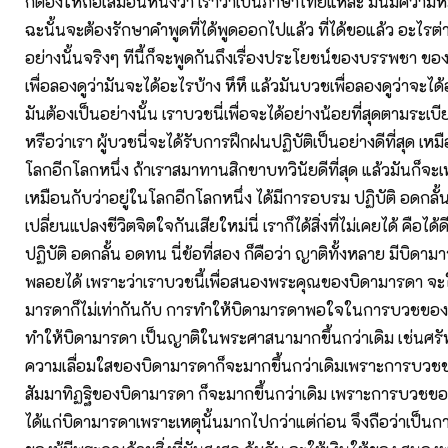
ก็ต้องให้ถือเสมือนหนึ่งว่า เราว่าเป็นภาษาไทยแหละ มันมีความห
ฉะนั้นจะต้องรักษาคำพูดที่ได้พูดออกไปแล้ว ที่ได้ขอแล้ว อะไรต่า
อย่างนั้นจริงๆ ทีนี้ก็จะพูดกันถึงเรื่องประโยชน์ของบรรพชา ของ
เพื่อลองดูว่ามันจะได้อะไรบ้าง หึหึ แล้วมันบวชเพื่อลองดูว่าจะได
มันต้องเป็นอย่างนั้น เราบวชนี่เพื่อจะได้อย่างน้อยที่สุดตามระเ
หรือว่าเรา ผู้บวชนี่จะได้รับการฝึกฝนปฏิบัติเป็นอย่างดีที่สุด เหม
โลกอีกโลกหนึ่ง ถ้าเราสมาทานสิกขาบทวินัยดีที่สุด แล้วมันก็จะ
เหมือนกับว่าอยู่ในโลกอีกโลกหนึ่ง ได้มีการอบรม ปฏิบัติ อดกลั
เปลี่ยนแปลงชีวิตจิตใจกันเสียใหม่นี่ เราก็ได้สิ่งที่ไม่เคยได้ คือไ
ปฏิบัติ อดกลั้น อดทน นี่ข้อที่สอง ก็คือว่า ญาติทั้งหลาย มีบิดาม
พลอยได้ เพราะว่าเราบวชนี้เพื่อสนองพระคุณของบิดามารดา จะ
มารดาก็ไม่เท่ากันกับ การทำให้บิดามารดาพอใจในการบวชของเร
ทำให้บิดามารดา เป็นญาติในพระศาสนามากขึ้นกว่าเดิม เช่นศรั
ความเลื่อมใสของบิดามารดาก็จะมากขึ้นกว่าเดิมเพราะการบวชข
สัมมาทิฏฐิของบิดามารดา ก็จะมากขึ้นกว่าเดิม เพราะการบวชขอ
ได้แก่บิดามารดาเพราะเหตุนั้นมากไปกว่าแต่ก่อน จึงถือว่าเป็