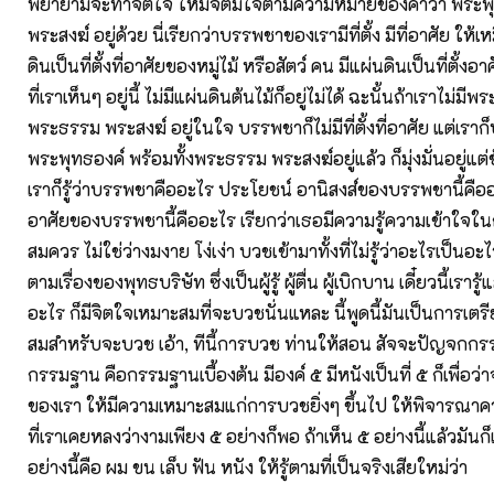
พยายามจะทำจิตใจ ให้มีจิตมีใจตามความหมายของคำว่า พระ
พระสงฆ์ อยู่ด้วย นี่เรียกว่าบรรพชาของเรามีที่ตั้ง มีที่อาศัย ให้
ดินเป็นที่ตั้งที่อาศัยของหมู่ไม้ หรือสัตว์ คน มีแผ่นดินเป็นที่ตั้ง
ที่เราเห็นๆ อยู่นี้ ไม่มีแผ่นดินต้นไม้ก็อยู่ไม่ได้ ฉะนั้นถ้าเราไม
พระธรรม พระสงฆ์ อยู่ในใจ บรรพชาก็ไม่มีที่ตั้งที่อาศัย แต่เราก
พระพุทธองค์ พร้อมทั้งพระธรรม พระสงฆ์อยู่แล้ว ก็มุ่งมั่นอยู่แต่ข้
เราก็รู้ว่าบรรพชาคืออะไร ประโยชน์ อานิสงส์ของบรรพชานี้คืออะไร 
อาศัยของบรรพชานี้คืออะไร เรียกว่าเธอมีความรู้ความเข้าใจใน
สมควร ไม่ใช่ว่างมงาย โง่เง่า บวชเข้ามาทั้งที่ไม่รู้ว่าอะไรเป็นอะไร
ตามเรื่องของพุทธบริษัท ซึ่งเป็นผู้รู้ ผู้ตื่น ผู้เบิกบาน เดี๋ยวนี้เราร
อะไร ก็มีจิตใจเหมาะสมที่จะบวชนั่นแหละ นี้พูดนี้มันเป็นการเต
สมสำหรับจะบวช เอ้า, ทีนี้การบวช ท่านให้สอน สัจจะปัญจกกร
กรรมฐาน คือกรรมฐานเบื้องต้น มีองค์ ๕ มีหนังเป็นที่ ๕ ก็เพื่อว
ของเรา ให้มีความเหมาะสมแก่การบวชยิ่งๆ ขึ้นไป ให้พิจารณาคว
ที่เราเคยหลงว่างามเพียง ๕ อย่างก็พอ ถ้าเห็น ๕ อย่างนี้แล้วมันก็
อย่างนี้คือ ผม ขน เล็บ ฟัน หนัง ให้รู้ตามที่เป็นจริงเสียใหม่ว่า