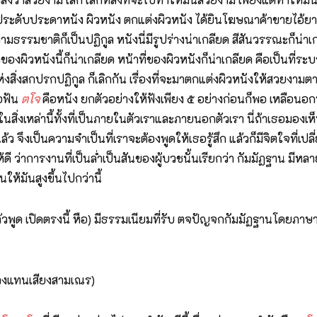
เขาประดับประดาหนัง ผิวหนัง ตกแต่งผิวหนัง ได้ยินโฆษณาค้าขายไอ้ยาตกแ
 ตามธรรมชาติก็เป็นปฏิกูล หนังนี่มีรูปร่างน่าเกลียด สีสันวรรณะก็น่
ที่เกิดของผิวหนังนี้ก็น่าเกลียด หน้าที่ของผิวหนังก็น่าเกลียด คือเป
งสิ่งสกปรกปฏิกูล ก็เลิกกัน เรื่องที่จะมาตกแต่งผิวหนังให้สวยงามตา
อฟัน
ตโจ
คือหนัง ยกตัวอย่างให้ฟังเพียง ๕ อย่างก่อนก็พอ เหลือนอกนั้
ในสิ่งเหล่านี้ทั้งที่เป็นภายในตัวเราและภายนอกตัวเรา นี่ถ้าเธอมองเห็นอ
้ว จึงเป็นความจำเป็นที่เราจะต้องพูดให้เธอรู้สึก แล้วก็มีจิตใจที่เ
ว่าการงานที่เป็นล่ำเป็นสันของผู้บวชนั้นเรียกว่า กัมมัฏฐาน มีหลาย
ั้นให้มันสูงขึ้นไปกว่านี้
ล้วพูด เปิดตรงนี้ หือ) มีธรรมเนียมที่รับ ตจปัญจกกัมมัฏฐานโดยภาษาบ
่วงแทนเสียงสามเณร)