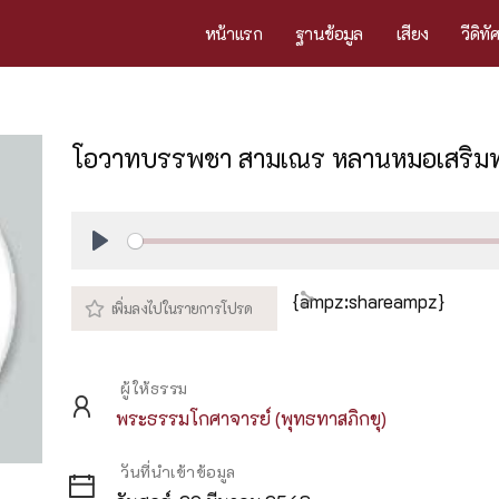
หน้าแรก
ฐานข้อมูล
เสียง
วีดิทั
โอวาทบรรพชา สามเณร หลานหมอเสริมท
Play
{ampz:shareampz}
ผู้ให้ธรรม
พระธรรมโกศาจารย์ (พุทธทาสภิกขุ)
วันที่นำเข้าข้อมูล