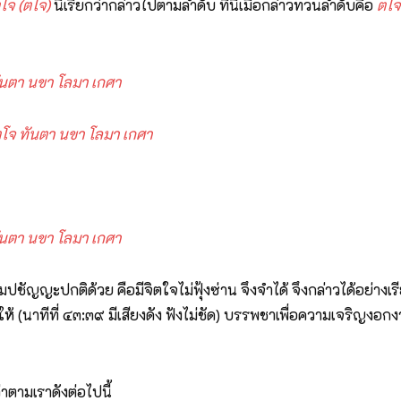
ตโจ (ตโจ)
นี่เรียกว่ากล่าวไปตามลำดับ ทีนี้เมื่อกล่าวทวนลำดับคือ
ตโจ
ันตา นขา โลมา เกศา
ตโจ ทันตา นขา โลมา เกศา
ันตา นขา โลมา เกศา
ชัญญะปกติด้วย คือมีจิตใจไม่ฟุ้งซ่าน จึงจำได้ จึงกล่าวได้อย่างเร
้ (นาทีที่ ๔๓:๓๙ มีเสียงดัง ฟังไม่ชัด) บรรพชาเพื่อความเจริญง
ตามเราดังต่อไปนี้