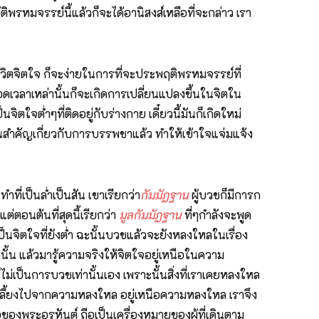
บัติพรหมจรรย์นี้แล้วก็จะได้อานิสงส์เหลือที่จะกล่าว เรา
ีวิตจิตใจ ก็จะง่ายในการที่จะประพฤติพรหมจรรย์ที่
อดเวลาเหล่านั้นก็จะเกิดการเปลี่ยนแปลงขึ้นในจิตใน
จิตใจต่ำๆที่ติดอยู่กับร่างกาย เดี๋ยวนี้มันก็เกิดใหม่
ยอันสำคัญเกี่ยวกับการบรรพชาแล้ว ทำให้เข้าใจแจ่มแจ้ง
ที่เป็นล่ำเป็นสัน เขาเรียกว่า
กัมมัฏฐาน
ผู้บวชก็มีการก
ต่ตอนต้นที่สุดนี้เรียกว่า
มูลกัมมัฏฐาน
ที่ๆกำลังจะพูด
็นจิตใจที่ยังต่ำ ฉะนั้นบวชแล้วจะยังหลงใหลในเรื่อง
นั้น แล้วมารู้ความจริงให้จิตใจอยู่เหนือในความ
่เป็นการบวชเท่านั้นเอง เพราะนั้นสิ่งที่เราเคยหลงใหล
ิตใจเกลี้ยงไปจากความหลงใหล อยู่เหนือความหลงใหล เราจึง
อของพระอรหันต์ ถือเป็นเครื่องหมายของผู้ที่เดินตาม