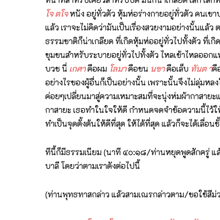
โจ
ตโจ
หนัง อยู่ทั่วตัว หุ้มห่อร่างกายอยู่ทั่วตัว คน
แล้ว เราจะไม่คิดว่ามันเป็นเรื่องสวยงามอย่างนั้นแล้ว
ธรรมชาติก็น่าเกลียด ที่เกิดหุ้มห่ออยู่ทั่วไปทั้งตัว 
ขุมขนสำหรับระบายอยู่ทั่วไปทั้งตัว ไหลเข้าไหลออกแห่
บวช นี่
เกศา
คือผม
โลมา
คือขน
นขา
คือเล็บ
ทันต า
คื
อย่างไรของผู้อื่นก็เป็นอย่างนั้น เพราะนั้นจึงไม่ลุ่มหลง
ค่อยๆเปลี่ยนมาสู่ความเหมาะสมที่จะนุ่งห่มผ้ากาสายะแล
กาสายะ เธอทำในใจให้ดี กำหนดจดจำข้อความนี้ไว้ให้ดี 
ทำเป็นจุดตั้งต้นให้ดีที่สุด ให้ได้ที่สุด แล้วก็จะได้เลื่อนช
ทีนี้ก็มีธรรมเนียม (นาที ๔๐:๑๘/ท่านหยุดพูดสักครู่ แ
บาลี โดยว่าตามเราดังต่อไปนี้
(ท่านพุทธทาสกล่าว แล้วสามเณรกล่าวตาม/ขอใช้สีม