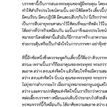
บรรพชานี้เป็นการสนองพระคุณของผู้มีพระคุณ โดยเฉพาะ
ทำให้สำเร็จประโยชน์ตามนั้น อย่าให้ผิดหวัง เดี๋ยวนี
มีคนเรียน มีคนปฏิบัติ มีคนสอนสืบๆกันไป นี่เรียกว่าพ
เป็นการสืบอายุพระศาสนาไว้ให้คนที่จะมาทีหลัง ไว้ในโ
ได้อย่างที่ว่าจริงเหมือนกัน ฉะนั้นเราจึงมองประโยชน์อ
หมายอานิสงส์เหล่านี้แล้วมันก็มีการเอาจริง เอาความเอ
ช่วยกระตุ้นหรือเป็นกำลังใจในการบรรพชา อย่าฟุ้งซ่าน 
ทีนี้อีกข้อหนึ่งซึ่งควรจะพูดกันเดี๋ยวนี้ก็คือว่า ตัว
สรณะ เพราะนั้นเราก็ถือเอาคุณของพระพุทธ พระธรรม
สะอาด สว่าง สงบแห่งจิตใจ แล้วก็สนใจที่จะมีความสะอ
สว่าง สงบแห่งจิตใจ นั่นน่ะ คุณของพระพุทธ พระธรรม
ไม่ยุ่งยากลำบากอะไร เมื่อเรามุ่งหมายพอกพูนอยู่แต่ใ
สว่าง และความปกติสุขแห่งจิตใจนั้นเราเรียกว่าความสง
หล่อเลี้ยงบรรพชา เหมือนแผ่นดินนี่ประกอบไปด้วยสิ่งต่
พรหมจรรย์นี้ก็เหมือนกัน ได้อาศัยความสะอาด สว่าง สงบ