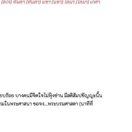
 (ตโจ) ทันตา (ทันตา) นขา (นขา) โลมา (โลมา) เกศา
ียบร้อย บางคนมีจิตใจไม่ฟุ้งซ่าน มีสติสัมปชัญญะนั้น
อกงามในพระศาสนา ขอจง...พระบรมศาสดา (นาทีที่