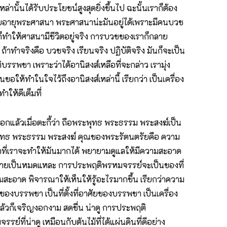
ั้นได้รับประโยชน์สูงสุดยิ่งขึ้นไป ฉะนั้นเราก็ต้อง
ารสืบอายุพระศาสนา พระศาสนาน่ะมันอยู่ได้เพราะมีคนบวช
ง ก็ทำให้ศาสนามีชีวิตอยู่จริง การบวชของเราก็กลาย
าทำจริงคือ บวชจริง เรียนจริง ปฏิบัติจริง มันก็จะเป็น
ิบรรพชา เพราะว่าได้อานิสงส์เหลือที่จะกล่าว เรามุ่ง
อให้ทำในใจไว้ถึงอานิสงส์เหล่านี้ เรียกว่า เป็นเครื่อง
ให้ดีเต็มที่
ก็บอกแล้วเมื่อตะกี้ว่า ถือพระพุทธ พระธรรม พระสงฆ์เป็น
ะพุทธ พระธรรม พระสงฆ์ คุณของพระรัตนตรัยคือ ความ
เท่าที่เราจะทำให้มันมากได้ พยายามดูแลให้มีความสะอาด
ง่ายดายเป็นหมดแหละ การประพฤติพรหมจรรย์จะเป็นของที่
วามสะอาด พิจารณาให้เห็นให้รู้อะไรมากขึ้น เรียกว่าความ
ของบรรพชา เป็นที่ตั้งที่อาศัยของบรรพชา เป็นเครื่อง
ีแล้วก็เจริญงอกงาม สดชื่น น่าดู การประพฤติ
์ที่น่าดู เหมือนกับต้นไม้ที่ได้แผ่นดินที่ดีอย่าง