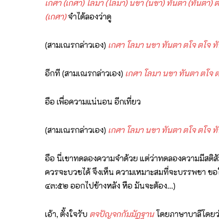
เกศา (เกศา) โลมา (โลมา) นขา (นขา) ทันตา (ทันตา) 
(เกศา)
จำได้ลองว่าดู
(สามเณรกล่าวเอง)
เกศา โลมา นขา ทันตา ตโจ ตโจ ท
อีกที (สามเณรกล่าวเอง)
เกศา โลมา นขา ทันตา ตโจ 
อือ เพื่อความแน่นอน อีกเที่ยว
(สามเณรกล่าวเอง)
เกศา โลมา นขา ทันตา ตโจ ตโจ ท
อือ นี่เขาทดลองความจำด้วย แต่ว่าทดลองความมีสติสัมป
ควรจะบวชได้ จึงเห็น ความเหมาะสมที่จะบรรพชา ขอให
๔๓:๕๒ ออกไปข้างหลัง หือ มันจะต้อง…)
เอ้า, ตั้งใจรับ
ตจปัญจกกัมมัฏฐาน
โดยภาษาบาลีโดยว่า