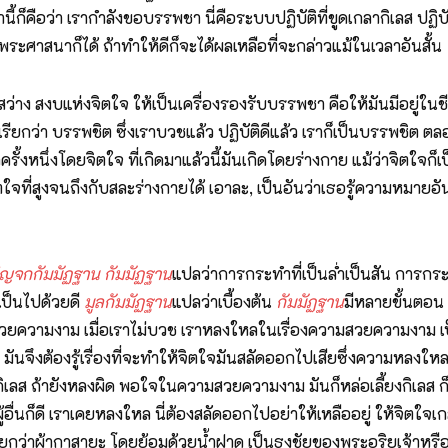
วลานี้ก็คือว่า เรากำลังขอบรรพชา นี่คือระบบปฏิบัติที่ขูดเกลากิเลส ปฏิ
 พระศาสนาก็ได้ ถ้าทำให้ดีก็จะได้ผลเหลือที่จะกล่าวแม้ในเวลาอันสั้น
าง สงบแห่งจิตใจ ให้เป็นเครื่องรองรับบรรพชา คือให้มันมีอยู่ในช
ียกว่า บรรพชิต ซึ่งเราบวชแล้ว ปฏิบัติดีแล้ว เราก็เป็นบรรพชิต ตล
ั้งหนึ่งโดยจิตใจ ที่เกิดมาแล้วนี้มันเกิดโดยร่างกาย แม้ว่าจิตใจก็เป็น
มีจิตใจที่สูงจนถึงกับสละร่างกายได้ เอาละ, เป็นอันว่าเธอรู้ความหมา
ัญจกกัมมัฏฐาน
กัมมัฏฐาน
แปลว่าการกระทำที่เป็นล่ำเป็นสัน การกระทำ
เป็นไปด้วยดี
มูลกัมมัฏฐาน
แปลว่าเบื้องต้น
กัมมัฏฐาน
มีหลายขั้นตอน แ
มสวยความงาม เมื่อเราไม่บวช เราหลงใหลในเรื่องความสวยความงาม เป
มันจึงต้องรู้เรื่องที่จะทำให้จิตใจมันสลัดออกไปเสียซึ่งความหลงใหล
ลส ถ้ายังหลงผิด พอใจในความสวยความงาม มันก็หล่อเลี้ยงกิเลส ก็ไม
ี่ผู้อื่นก็ดี เราเคยหลงใหล นี่ต้องสลัดออกไปอย่าให้เหลืออยู่ ให้จ
าเรียกว่าผ้ากาสายะ โดยย้อมด้วยน้ำฝาด เป็นธงชัยของพระอริยเจ้าหรื