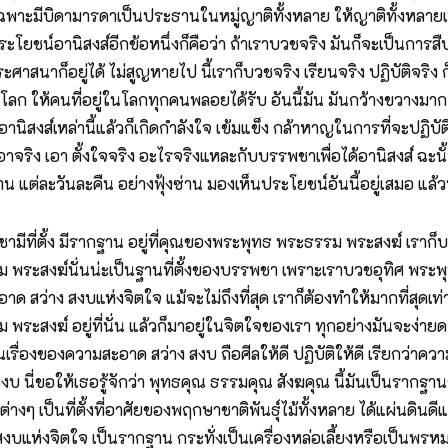
มีบิดามารดาเป็นประธานในหมู่ญาติทั้งหลาย ให้ญาติทั้งหลายเหล่าน
้ประโยชน์อานิสงส์อีกข้อหนึ่งก็คือว่า ถ้าเราบวชจริง มันก็จะเป็นก
ระศาสนาก็อยู่ได้ ไม่สูญหายไป นี้เราก็บวชจริง เรียนจริง ปฏิบัติจริ
ลก ให้คนที่อยู่ในโลกทุกคนพลอยได้รับ อันนี้มัน มันกว้างขวางมาก ถ้
านิสงส์เหล่านี้แล้วก็เกิดกำลังใจ เข้มแข็ง กล้าหาญในการที่จะปฏิบัต
าจริง เอา ตั้งใจจริง อะไรจริงแหละกับบรรพชาเพื่อได้อานิสงส์ ฉะนั้นข
แต่ละวันละคืน อย่างฟุ้งซ่าน มองเห็นประโยชน์อันนี้อยู่เสมอ แล้วทำ
บรรพชามีที่ตั้ง มีรากฐาน อยู่ที่คุณของพระพุทธ พระธรรม พระสงฆ์ เรา
 พระสงฆ์นั่นน่ะเป็นฐานที่ตั้งของบรรพชา เพราะเราบวชอุทิศ พร
าด สว่าง สงบแห่งจิตใจ แม้จะไม่ถึงที่สุด เราก็ต้องทำให้มากที่สุด
 พระสงฆ์ อยู่ที่นั่น แล้วก็มาอยู่ในจิตใจของเรา ทุกอย่างมันจะ
นเรื่องของความสะอาด สว่าง สงบ ถือศีลให้ดี ปฏิบัติให้ดี เรียกว่าค
บ นี่ขอให้เธอรู้จักว่า พุทธคุณ ธรรมคุณ สังฆคุณ นี้มันเป็นรากฐาน
างๆ เป็นที่ตั้งที่อาศัยของพฤกษาชาติพันธุ์ไม้ทั้งหลาย ได้แผ่นดินด
แห่งจิตใจ เป็นรากฐาน กระทั่งเป็นเครื่องหล่อเลี้ยงหรือเป็นพรหมจรรย