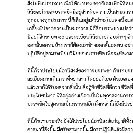
สิ่งไม่พึงปรารถนา เพื่อให้เบาบาง จากกิเลส เพื่อให้ห
วินัยอะไรของบรรพชิตมีอยู่สำหรับความเป็นสามเณร เร
ทุกอย่างทุกประการ นี่ก็เห็นอยู่แล้วว่าจะไม่แต่งเนื
เกลี้ยงไปจากความเป็นฆราวาส นี่ก็คือบรรพชา แปลว่า
น้อยก็สิกขาบท ๑๐ และระเบียบวินัยประกอบต่างๆ อีกต
อดกลั้นอดทนบ้าง เราก็ต้องเอาข้างอดกลั้นอดทน อย่าล
ปฏิบัติอยู่ตามระเบียบวินัยของบรรพชิต เพื่อจะขัดเ
ทีนี้ก็ว่าประโยชน์อานิสงส์ของการบรรพชา ถ้าเราบรรพ
ละเอียดมากเกินกว่าที่จะกล่าว โดยย่อก็เธอ ตัวเธอเองผ
แล้วเราก็ได้รับผลจากสิ่งนั้น คือรู้จักชีวิตที่ดีกว่า ช
ประโยชน์มาก ให้อยู่อย่างเยือกเย็นในทุกๆสถานการณ์ 
บรรพชิตไปสู่ความเป็นฆราวาสอีก สิ่งเหล่านี้ก็ยังมีประ
ทีนี้ถ้าเราบวชจริง ยังได้ประโยชน์อานิสงส์แก่ญาติ
ศาสนานี้ยิ่งขึ้น มีศรัทธามากขึ้น มีการปฏิบัติแล้วมีค