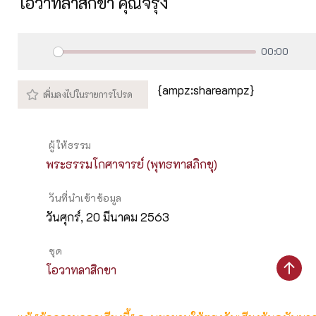
โอวาทลาสิกขา คุณจรุง
00:00
Play
M
{ampz:shareampz}
ผู้ให้ธรรม
พระธรรมโกศาจารย์ (พุทธทาสภิกขุ)
วันที่นำเข้าข้อมูล
วันศุกร์, 20 มีนาคม 2563
ชุด
โอวาทลาสิกขา