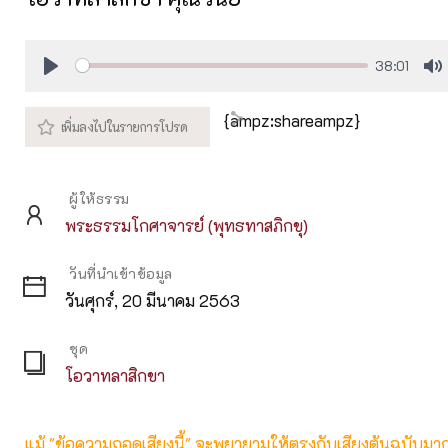
38:01
Play
M
{ampz:shareampz}
ผู้ให้ธรรม
พระธรรมโกศาจารย์ (พุทธทาสภิกขุ)
วันที่นำเข้าข้อมูล
วันศุกร์, 20 มีนาคม 2563
ชุด
โอวาทลาสิกขา
แม้ "ข้อความถอดเสียงนี้" จะพยายามให้ตรงกับเสียงต้นฉบับมากที่