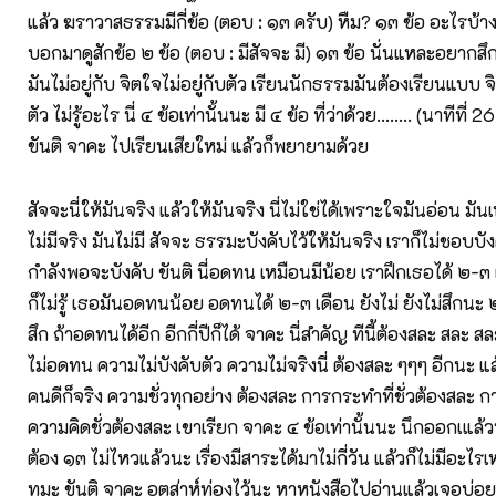
แล้ว ฆราวาสธรรมมีกี่ข้อ (ตอบ : ๑๓ ครับ) หืม? ๑๓ ข้อ อะไรบ้า
บอกมาดูสักข้อ ๒ ข้อ (ตอบ : มีสัจจะ มี) ๑๓ ข้อ นั่นแหละอยากสึก
มันไม่อยู่กับ จิตใจไม่อยู่กับตัว เรียนนักธรรมมันต้องเรียนแบบ จิ
ตัว ไม่รู้อะไร นี่ ๔ ข้อเท่านั้นนะ มี ๔ ข้อ ที่ว่าด้วย........ (นาทีที
ขันติ จาคะ ไปเรียนเสียใหม่ แล้วก็พยายามด้วย
สัจจะนี่ให้มันจริง แล้วให้มันจริง นี่ไม่ใช่ได้เพราะใจมันอ่อน ม
ไม่มีจริง มันไม่มี สัจจะ ธรรมะบังคับไว้ให้มันจริง เราก็ไม่ชอบบังค
กำลังพอจะบังคับ ขันติ นี่อดทน เหมือนมีน้อย เราฝึกเธอได้ ๒-๓ เ
ก็ไม่รู้ เธอมันอดทนน้อย อดทนได้ ๒-๓ เดือน ยังไม่ ยังไม่สึกนะ 
สึก ถ้าอดทนได้อีก อีกกี่ปีก็ได้ จาคะ นี่สำคัญ ทีนี้ต้องสละ สละ สล
ไม่อดทน ความไม่บังคับตัว ความไม่จริงนี่ ต้องสละ ๆๆๆ อีกนะ 
คนดีก็จริง ความชั่วทุกอย่าง ต้องสละ การกระทำที่ชั่วต้องสละ ก
ความคิดชั่วต้องสละ เขาเรียก จาคะ ๔ ข้อเท่านั้นนะ นึกออกเแล้ว
ต้อง ๑๓ ไม่ไหวแล้วนะ เรื่องมีสาระได้มาไม่กี่วัน แล้วก็ไม่มีอะไร
ทมะ ขันติ จาคะ อุตส่าห์ท่องไว้นะ หาหนังสือไปอ่านแล้วเจอบ่อยน