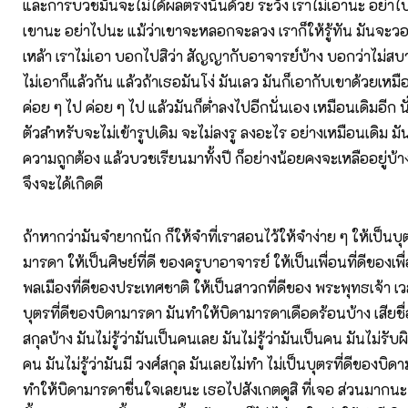
และการบวชมันจะไม่ได้ผลตรงนั้นด้วย ระวัง เราไม่เอานะ อย่าไป
เขานะ อย่าไปนะ แม้ว่าเขาจะหลอกจะลวง เราก็ให้รู้ทัน มันจะว
เหล้า เราไม่เอา บอกไปสิว่า สัญญากับอาจารย์บ้าง บอกว่าไม่ส
ไม่เอาก็แล้วกัน แล้วถ้าเธอมันโง่ มันเลว มันก็เอากับเขาด้วยเหมื
ค่อย ๆ ไป ค่อย ๆ ไป แล้วมันก็ต่ำลงไปอีกนั่นเอง เหมือนเดิมอีก น
ตัวสำหรับจะไม่เข้ารูปเดิม จะไม่ลงรู ลงอะไร อย่างเหมือนเดิม มั
ความถูกต้อง แล้วบวชเรียนมาทั้งปี ก็อย่างน้อยคงจะเหลืออยู่บ้า
จึงจะได้เกิดดี
ถ้าหากว่ามันจำยากนัก ก็ให้จำที่เราสอนไว้ให้จำง่าย ๆ ให้เป็นบุ
มารดา ให้เป็นศิษย์ที่ดี ของครูบาอาจารย์ ให้เป็นเพื่อนที่ดีของเพื่อ
พลเมืองที่ดีของประเทศชาติ ให้เป็นสาวกที่ดีของ พระพุทธเจ้า เวล
บุตรที่ดีของบิดามารดา มันทำให้บิดามารดาเดือดร้อนบ้าง เสียชื
สกุลบ้าง มันไม่รู้ว่ามันเป็นคนเลย มันไม่รู้ว่ามันเป็นคน มันไม่รั
คน มันไม่รู้ว่ามันมี วงศ์สกุล มันเลยไม่ทำ ไม่เป็นบุตรที่ดีของบิด
ทำให้บิดามารดาชื่นใจเลยนะ เธอไปสังเกตดูสิ ที่เจอ ส่วนมากนะ