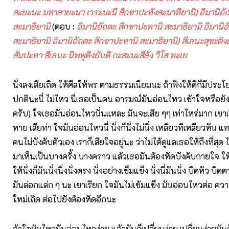
สะยะนะ มหาสายะนา เวระมะนี สิกขาปะทังสะมาทิยามิ) อิมานิอั
สะมาธิยามิ
(ตอบ :
อิมานิอัถตะ สิกขาปะทานิ สะมาธิยามิ อิมานิ
สะมาธิยามิ อิมานิอัถตะ สิกขาปะทานิ สะมาธิยามิ) สีเลนะสุขะติง
สัมปะทา สีเลนะ นิพพุติงยันติ กะสะมะสีลัง วิโส ทะเย
นั่งลงเสียเถิด ให้ศีลให้พร ตามธรรมเนียมนะ ถ้าฟังให้ดีก็มีประโย
ปกตินะนี่ ไม่ไหว นี่เธอเป็นคน อารมณ์มันอ่อนไหว เข้าใจหรือยัง
ครับ) ใจเธอมันอ่อนไหวนั่นแหละ มันจะเสีย ๆๆ เท่าไหร่มาก เขาเ
หาย เสียท่า ใจมันอ่อนไหวนี่ นั่งก็นั่งไม่นิ่ง เหลียวทีเหลียวหัน 
คนไม่บังคับตัวเอง เราก็เสียใจอยู่นะ ว่าไม่ได้ดูแลเธอให้ถึงที่สุด ไม
มาเห็นเป็นบางครั้ง บางคราว แล้วเธอมันต้องหัดบังคับกายใจ ให้
ให้นั่งก็มันนั่งนิ่งนั่งตรง นั่งอย่างเข็มแข็ง นั่งนี่มันนั่ง บิดหัว บิ
มันล่อกแล่ก ๆ นะ เขาเรียก ใจมันไม่เข้มแข็ง มันอ่อนไหวต่อ ความ
ใหม่เถิด ต่อไปยังต้องหัดอีกนะ
ถ้าใจมันไหวมันอ่อนไหวง่าย แล้วมันก็เปลี่ยนง่าย เปลี่ยนง่ายมันก