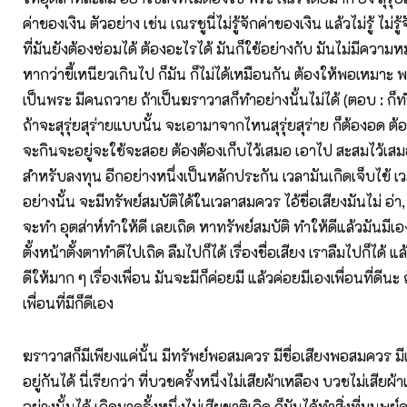
ค่าของเงิน ตัวอย่าง เช่น เณรชูนี่ไม่รู้จักค่าของเงิน แล้วไม่รู้ ไม่ร
ที่มันยังต้องซ่อมได้ ต้องอะไรได้ มันก็ใช้อย่างกับ มันไม่มีความ
หากว่าขี้เหนียวเกินไป ก็มัน ก็ไม่ได้เหมือนกัน ต้องให้พอเหมาะ พอ
เป็นพระ มีคนถวาย ถ้าเป็นฆราวาสก็ทำอย่างนั้นไม่ได้ (ตอบ : ก็ทำ
ถ้าจะสุรุ่ยสุร่ายแบบนั้น จะเอามาจากไหนสุรุ่ยสุร่าย ก็ต้องอด ต
จะกินจะอยู่จะใช้จะสอย ต้องต้องเก็บไว้เสมอ เอาไป สะสมไว้เสม
สำหรับลงทุน อีกอย่างหนึ่งเป็นหลักประกัน เวลามันเกิดเจ็บไข้ เวล
อย่างนั้น จะมีทรัพย์สมบัติได้ในเวลาสมควร ไอ้ชื่อเสียงมันไม่ อ่า, ไ
จะทำ อุตส่าห์ทำให้ดี เลยเถิด หาทรัพย์สมบัติ ทำให้ดีแล้วมันมีเอง
ตั้งหน้าตั้งตาทำดีไปเถิด ลืมไปก็ได้ เรื่องชื่อเสียง เราลืมไปก็ได้ แ
ดีให้มาก ๆ เรื่องเพื่อน มันจะมีก็ค่อยมี แล้วค่อยมีเองเพื่อนที่ดีนะ
เพื่อนที่มีก็ดีเอง
ฆราวาสก็มีเพียงแค่นั้น มีทรัพย์พอสมควร มีชื่อเสียงพอสมควร ม
อยู่กันได้ นี่เรียกว่า ที่บวชครั้งหนึ่งไม่เสียผ้าเหลือง บวชไม่เสียผ
อย่างนั้นได้ เกิดมาครั้งหนึ่งไม่เสียชาติเกิด ก็มันได้ทำสิ่งที่มนุ