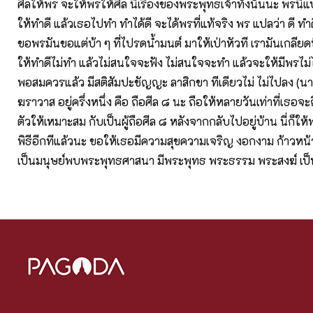
ศีลให้พร จะให้พรให้ศีล นี่เรื่องของพระพุทธเจ้าทั้งนั้นนะ พรนี
ให้ทำดี แล้วเธอไปทำ ทำได้ดี จะได้พรที่แท้จริง พร แปลว่า ดี ท
ขอพรมันขอแต่บ้า ๆ ที่ไปรดน้ำมนต์ มาให้เป่าหัวที เรามันเกลียด
ให้ทำดีไม่ทำ แล้วไม่สนใจจะฟัง ไม่สนใจจะทำ แล้วจะให้มีพรไม่ได
พอสมควรแล้ว มีสติสัมปะชัญญะ ลาสิกขา ทีเดียวไม่ ไม่ไปลง (นาท
ฆราวาส อยู่ครึ่งหนึ่ง คือ ถือศีล ๘ นะ ถือให้หลายวันเท่าที่เธอจะถ
ตัวให้เหมาะสม กับเป็นผู้ถือศีล ๘ หลังจากกลับไปอยู่บ้าน นี่ก็
พิธีอีกทีแล้วนะ ขอให้เธอมีความสุขความเจริญ งอกงาม ก้าวหน
เป็นมนุษย์พบพระพุทธศาสนา มีพระพุทธ พระธรรม พระสงฆ์ เป็นท