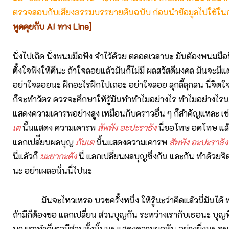
ตรวจสอบกับเสียงธรรมบรรยายต้นฉบับ ก่อนนำข้อมูลไปใช้ในก
พูดคุยกับ AI ทาง Line]
นั่งไปเถิด นั่งพนมมือฟัง จำไว้ด้วย ตลอดเวลานะ มันต้องพนมมื
ตั้งใจฟังให้ดีนะ ถ้าใจลอยแล้วมันก็ไม่มี ผลสวัสดีมงคล มันจะมีแต
อย่าใจลอยนะ ฝึกอะไรฝึกไปเถอะ อย่าใจลอย ลุกลี้ลุกลน นี่จิตใจก
ก็จะทำวัตร ควรจะศึกษาให้รู้มันทำทำไมอย่างไร ทำไมอย่างไรนะ แ
แสดงความเคารพอย่างสูง เหมือนกับคราวอื่น ๆ ก็สำคัญแหละ เช
เต
นั้นแสดง ความเคารพ
สัพพัง อะปะราธัง
นี่ขอโทษ อดโทษ แล้
แลกเปล่ียนผลบุญ
ภันเต
นั้นแสดงความเคารพ
สัพพัง อะปะราธัง
นี่แล้วก็
มะยากะตัง
นี่ แลกเปลี่ยนผลบุญซึ่งกัน และกัน ทำด้วยจิ
นะ อย่าเผลอนั่นนี่ไปนะ
มันจะไหวเหรอ บวชครั้งหนึ่ง ให้รู้นะว่าคิดแล้วนี่มันได้ 
ถ้ามีก็ต้องขอ แลกเปลี่ยน ส่วนบุญกัน ระหว่างเรากับเธอนะ บุญท
บุญเราทำก็เธอมีส่วนทั้งนั้นนะ แสดงความผูกพัน อย่างยิ่งนะ จะเร