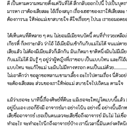
ดี เป็นตามความหมายตั้งแต่วันที่ได้ สึกกลับออกไปนี้ ไปเป็นบุตรท
มารดา เราต้องเสียสละ ไอ้เรื่องสนุก เรื่องเฮฮาของเราให้เสียสละ 
ต้องการนะ ให้พ่อแม่เขาสบายใจ ดีใจเรื่อยๆ ไปนะ เรายอมอดย
ได้เห็นคนที่ดีหลาย ๆ คน ไม่ยอมมีเมียจนบัดนี้ คนที่ร่ำรวยเหลือเก
เกียรติ์ ก็เพราะกลัว ว่าไอ้ ไอ้เมียมันเข้ากันกับแม่ไม่ได้ จนแม่ตา
เสียแล้ว ไม่ต้องมีเมียแล้วก็เลิกกัน มันเกิดมา ชาติหนึ่งมันไม่มีเมี
กับแม่ไม่ได้ มันรู้ ๆ อยู่ว่าผู้หญิงที่เราชอบ เป็นแบบไหน และก็ไ
แบบไหน จะแก้ไขแม่ นะมันไม่มีทางหรอก คนเป็นแม่ด้วย............(
ไม่เอาดีกว่า ขอลูกขอหลานเขามาเลี้ยง อะไรไปตามเรื่อง นี่ตัวอย่า
จะต้องเสียสละ ส่วนของเราให้พ่อแม่ สบายใจไปเถิดนะ ตามใจ
แม้ว่าเธอจะ นาทีนี้เรื่องศิษย์ที่ดีนะ แม้เธอจะใหญ่โตแบบนี้แล้ว 
อยู่นั่นเอง เธอก็ยังมี อาจารย์มา อย่างโน้น อย่างนี้ อย่างนั้นอี
เสียชื่ออาจารย์ เธอเป็นคนเลวจะเสียชื่อถึงอาจารย์ มันไม่ ไม่เชื่อว่
ทำอะไร จะทำอะไรนึกถึงอาจารย์บ้าง เรานี่เวลานี้มันเคร่งครัด