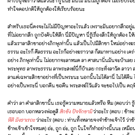
ผ้าไปนุ่งฆราวาสแล้วนะ ก็รู้นี่นะ มันไม่ มันไม่ถูกต้อง ไม่เรียบร้
ทำใจคอปกติให้ถูกต้องให้เรียบร้อยนะ
สำหรับเธอนี่คงจะไม่ไม่มีปัญหาอะไรแล้ว เพราะมันอยากสึกอยู่แ
ที่ไม่อยากสึก ถูกบังคับให้สึก นี่มีปัญหา นี่รู้เรื่องสึกให้ถูกต้อง 
แล้วเราลาสิกขาอย่างภิกษุเท่านั้น แล้วเป็นไปมีสิกขา ใหม่อย่าง
ธรรม อะไรก็ ศีลธรรม อะไรก็อย่างฆราวาส ก็สมาทานอย่าง เคร่งค
อย่าง ภิกษุเท่านั้น ไม่อยากจะลาหมด ลา ศาสนานั่นมันจะบ้าเล
พระพุทธ ลาพระธรรม ลาพระสงฆ์นี่ก็บ้าเลย กระทั่งลาวัด ลาวา 
ลาแต่เฉพาะสิกขาอย่างที่เป็นพระนะ นอกนั้นไม่ได้ลานี่ ไม่ได้คืน ไ
อย่างเป็นพระนี่ บอกคืน ขอคืน พระสงฆ์ไว้แล้ว จะขอไปเป็น คฤห
คำว่า ลา คำลาสิกขานั้น เธอรู้ความหมายแล้วหรือ หืม (ตอบว่า รู้ค
เธอบอก บอกหลวงพ่อดูสิ
สิกขัง ปัจจักขามิ
ว่าอะไร (ตอบ : ข้าพ
หีติ มังธาเรถะ
ว่าอะไร (ตอบ : ท่านทั้งหลายจงจำข้าพเจ้าไว้ ว่าข้
ข้าพเจ้าเข้าใจหมด) อ่ะ, ถูก อ่ะ, ถูก ในใจก็ทำอย่างนั้นนะ เหมือนท