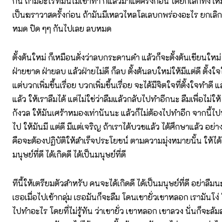
กัน ถ้ามีอะไรที่มันไม่เข้าท่า ก็แล้วมาแต่ครั้งก่อน ได้ยกเลิกทิ้ง 
เป็นฆราวาสครั้งก่อน ถ้ามันมีเหลวไหลโลเลบกพร่องอะไร ยกเลิกก
หมด ปิด ๆๆ กันไปเลย ลบหมด
ตั้งต้นใหม่ ก็เหมือนดั่งว่าลบกระดานดำ แล้วก็จะตั้งต้นเขียนใหม่ 
ฝ่ายขาด ฝ่ายลบ แล้วฝ่ายไม่ดี ก็ลบ ตั้งต้นลบใหม่ให้มีแต่ดี ตั้งใจใ
แต่บวกเพิ่มขึ้นเรื่อย บวกเพิ่มขึ้นเรื่อย จะได้มีจิตใจที่ตั้งใจทำดี แ
แล้ว ให้เราลืมได้ แต่ไม่ใช่ว่าลืมแล้วกลับไปทำอีกนะ ลืมเพื่อไม่ให
กังวล ให้มันเศร้าหมองเท่านันนะ แล้วก็ไม่ต้องไปทำอีก จากนี้ไปทำ
ไป ให้มันมี แต่ดี มีแต่เจริญ ถ้าเราได้บวชแล้ว ได้ศึกษาแล้ว อย่าง
คือจะต้องปฏิบัติให้สำเร็จประโยชน์ ตามความมุ่งหมายนั้น ให้ได้
มนุษย์ที่ดี ได้เกิดดี ได้เป็นมนุษย์ที่ดี
ทีนี้ให้เตรียมตัวสำหรับ คนจะได้เกิดดี ได้เป็นมนุษย์ที่ดี อย่าลืมนะ
เธอเมื่อไปเข้ากลุ่ม เธอมันก็จะลืม โดนเขายั่วเขาหลอก เรามันโง่ 
ไปทำอะไร โดยที่ไม่รู้ทัน ว่าเขายั่ว เขาหลอก เขาลวง นั่นก็จะล