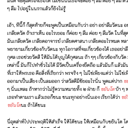
มนต์ จะคุ้มครองเธอได้ ไม่เช่นนั้นเธอจะค่อย ๆ ลืม ค่อย ๆ ลืม ตั
ๆ ลืม ไปอยู่ในนรกแล้วก็ยังไม่รู้
เอ้า, ทีนี้ก็ ก็สุดท้ายก็จะพูดเป็นเหมือนกับว่า อย่า อย่าลืมวัดนะ อ
เกลียดวัด ถ้าเราเห็น อะไรเยอะ ก็ค่อย ๆ ลืม ค่อย ๆ ลืมวัด ในที่ส
มันเกลียดวัด เกลียดอาจารย์ เกลียดศาสนา เกลียดอะไรหมด หลาย
พยายามเกี่ยวข้องกับวัดนะ ทุกโอกาสที่จะเกี่ยวข้องได้ เธออย่า
กุศล เธอช่วยวัดสิ ให้มันได้บุญได้กุศลนะ ถ้า ๆๆ เกี่ยวข้องกับวัด มั
เหล่านี้ มันก็ไปทำชั่วไม่ได้ มีวัดเป็นเครื่องยึดถือ แล้วมันก็ แล้วมัน
ที่เราให้พรเธอ คือสิ่งที่เรียกว่า พรจริง ๆ ไม่ใช่เพียงแต่ว่า ไม่ใช่
ออกมาเป็นเสียง เป็นลมออก ว่าสวัสดีมีชัยอะไรนั่น พูดแต่ปาก
ชย
ๆ นั่นแหละ ถ้าหากว่าไม่รู้ความหมายทั้ง ๒ ฝ่าย ก็
ชยันโต
บ้า ๆ ห
เธอทำตามเรา แล้วเธอก็ชนะ ชนะทุกอย่างนั่นเอง เรียกได้ว่า
ชยั
ชยันโต
นะ ถ้าได้ชนะ
นี่อุตส่าห์ไปประพฤติให้สำเร็จ ให้ได้ชนะ ให้เหมือนกับชยันโต 