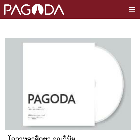
โอวาทลาสิกขา คุณวินัย