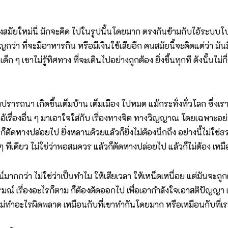
สมัยใหม่นี่ มักจะคิด ไปในรูปนั้นโดยมาก ตรงกันข้ามกับไอ้ระบบโบร
่า ที่จะมีอาหารกิน หรือมีเงินใช้เสียอีก คนสมัยนี้จะคิดแต่ว่า มันม
ือ เด็ก ๆ เขาไม่รู้ทิศทาง ที่จะเดินไปอย่างถูกต้อง ยิ่งขึ้นทุกที ดังนั้น
่พึงปรารถนา เกิดขึ้นเต็มบ้าน เต็มเมือง ไปหมด แม้กระทั่งทั่วโลก ซึ
ไอ้เรื่องอื่น ๆ มาเอาใจใส่กับ เรื่องทางจิต ทางวิญญาณ โดยเฉพาะอย
แล้ว ก็ตัดหางปล่อยไป ยิ่งหลานด้วยแล้วก็ยิ่งไม่ต้องนึกถึง อย่างนี้
ๆ ทีเดียว ไม่ใช่ว่าพอสมควร แล้วก็ตัดหางปล่อยไป แล้วก็ไม่ต้อง เหมือนก
กว่า ไม่ใช่ว่าเป็นทำไม ให้เสียเวลา ให้เหน็ดเหนื่อย แต่มันจะถูกต้
ารมณ์ เรื่องอะไรก็ตาม ก็ต้องตัดออกไป เพื่อเอากำลังใจเอาสติปัญญา
ไม่ทำอะไรผิดพลาด เหมือนกับที่เขาทำกันโดยมาก หรือเหมือนกับที่เร