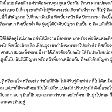
พอแล้วนั้นนะ ต้องเลิก แต่ว่าต้องควบคุม ดูแล ป้องกัน รักษา ความ
เลย นี่เด็ก ๆ เขากำลังไม่รู้ทิศทาง เช่นเดียวกับที่ว่า เราก็ไม่รู้ ทิ
นี้ก็ สำคัญมาก ไปศึกษาเพิ่มเติม ทิศเบื้องหน้า คือ บิดามารดา ทิศเบื้อ
อศาสนา ทิศเบื้องต่ำ คือ ผู้อยู่ใต้บังคับบัญชา มันเป็น ๖ ทิศ แล้วก็
ขอให้ได้คิดดูใหม่เถอะ อย่าได้มีความ ผิดพลาด บกพร่อง ต่อทิศแต่ละทิศ
่างไร ทิศเบื้องซ้าย คือ เพื่อนฝูง เขากำลังจะพาเราไปอย่างไร ทิศเบื้
าสนา สมณะทั้งหลายนี้ เราได้เกี่ยวข้องกับอะไร ได้รับประโยชน์อย่างไร 
งขึ้นไป มันก็มีปัญหา หรือหน้าที่มากเหมือนกัน ที่จะบังคับบัญชา ผู้
้รับรู้ หรือสนใจ หรืออะไร ว่ามันมีกี่ทิศ ไม่ได้รับรู้สักเท่าไร ก็ไม่ได้ส
ม แต่เราก็มีทางที่จะแก้ไขได้ เปลี่ยนแปลงได้ ปรับปรุงได้ ดังนั้นขอใ
 มันมีบวก ๆ ลบ ๆ มันก็มันจะลบมากกว่าบวก อะไรก็ตาม มันยุ่งไปหมด ก็เป
เวลาพอจะทันอยู่