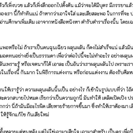
แล้วก็เพิ่งบวช แล้วก็เพิ่งสึกออกไปตั้งต้น แม้ว่าจะได้มีบุตร มีภรรยาแล
ของเรา นี้ก็ทำทันแน่ ถ้าหากว่าเอาใจใส่ และเสียสละพอ ในการที่จะ ปฏิ
ไปหาอ่านศึกษาเพิ่มเติม เอาจากหนังสือหนังหา ตำรับตำราเรื่องนั้น โดย
ทนพอหรือไม่ ถ้าเราเป็นคนฉุนเฉียว ผลุนผลัน ก็คงไม่สำเร็จแน่ แล้วมันก
วามอดทนอย่างยิ่งเป็นธรรมดา เพื่อว่าต่อไปนี้จะไม่ทำอะไร อย่างผลุน
ลันเพราะรู้ หรือเจตนาก็ได้ เอาละ เป็นอันว่าเราผลุนผลันไป เพราะเราไม
มในเรื่องนี้ กันมาก ในพิธีการแต่งงาน หรือก่อนแต่งงาน ต้องรับศีล
นให้เรารู้ว่า ความผลุนผลันนั้นเป็น อย่างไร ก็เข้าในรูปแบบที่ว่า ไอ้
ีอะไรสะดวกสบายไปหมด เรียกว่าเป็นความถูกนี่ มันทำให้ เตลิดเปิดเปิ
่า นี่ถ้ามันมีอะไรผิด เสียหายร้ายกาจขึ้นมา ซึ่งทำให้เราต้องมา เสียใ
ให้รู้จักแก้ไข กันเสียใหม่
ั้งหลายแต่หนหลัง แต่ไม่ใช่เอามาเสียใจ เอามาสำหรับ เป็นครู เพื่อป้