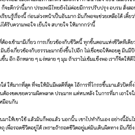
ก็จะดีกว่านี้มาก ประเพณีไทยยังไม่ค่อยมีการปรับปรุง อบรม สั่งสอ
รียนรู้เรื่องนี้ ก่อนล่วงหน้าเป็นอันมาก มันก็พอจะช่วยเหลือได้ เดี๋ยว
เราไม่ได้รับความพอใจ เย็นใจ สบายใจ ให้มากกว่านี้
งเข้ามามีเกี่ยว การเกี่ยวข้องกับชีวิตนี้ ทุกขั้นตอนแห่งชีวิตทีเดียว 
 มันยิ่งเกี่ยวข้องกับธรรมะมากยิ่งขึ้นไปอีก ไม่เชื่อขอให้คอยดู มันมี
เพิ่มขึ้น อีก อีกหลาย ๆ แง่หลาย ๆ มุม ถ้าเราไม่เข้มแข็งพอ เราก็จัดให้ด
้มากที่สุด ที่จะให้มันมีผลดีที่สุด ไอ้การที่โกรธขึ้นมาแล้วปัดทิ้งไปนี
นมันต้องชดเชยความผิดพลาด ประมาท แต่หนหลัง ในการที่มา เอาใจใส่เรื่
เหมือนกัน
นมาให้เขาใช้ แล้วมันก็พอแล้ว นอกนั้น เขาไปทำกันเอง อย่างนี้มันไม่
ื่อรอดชีวิตอยู่ได้ เพราะถ้ารอดชีวิตอยู่แต่มันเดินผิดทาง มันก็ยิ่ง ยุ