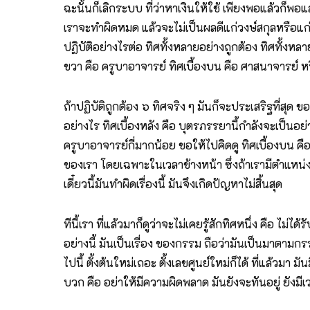
ฉะนั้นก็เลิกระบบ ที่ว่าหาเงินให้ใช้ เพียงพอแล้วก็
เราจะทำผิดหมด แล้วจะไม่เป็นผลดีแก่วงษ์สกุลหรือแก่อะไร
ปฏิบัติอย่างไรต่อ ทิศทั้งหลายอย่างถูกต้อง ทิศทั้งหลาย
ขวา คือ ครูบาอาจารย์ ทิศเบื้องบน คือ ศาสนาจารย์ หรื
ถ้าปฏิบัติถูกต้อง ๖ ทิศจริง ๆ มันก็จะประเสริฐที่สุด 
อย่างไร ทิศเบื้องหลัง คือ บุตรภรรยานี้กำลังจะเป็นอย
ครูบาอาจารย์กี่มากน้อย ขอให้ไปคิดดู ทิศเบื้องบน คือ ศ
ของเรา โดยเฉพาะในเวลาข้างหน้า ซึ่งถ้าเรามีตำแหน่งสู
เดี๋ยวนี้มันทำผิดเรื่องนี้ มันจึงเกิดปัญหาไม่สิ้นสุด
ทีนี้เรา ที่แล้วมาก็ดูว่าจะไม่เคยรู้สักทิศหนึ่ง คือ ไม่ได
อย่างนี้ มันเป็นเรื่อง ของกรรม ถือว่ามันเป็นมาตามกรร
ไปนี้ ตั้งต้นใหม่เถอะ ตั้งเลขศูนย์ใหม่ก็ได้ ที่แล้วมา
บวก คือ อย่าให้มีความผิดพลาด มันยังจะทันอยู่ ยังมี