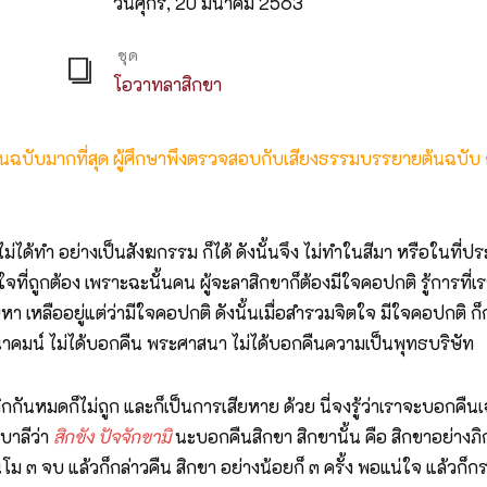
วันศุกร์, 20 มีนาคม 2563
ชุด
โอวาทลาสิกขา
ต้นฉบับมากที่สุด ผู้ศึกษาพึงตรวจสอบกับเสียงธรรมบรรยายต้นฉบับ
ไม่ได้ทำ อย่างเป็นสังฆกรรม ก็ได้ ดังนั้นจึง ไม่ทำในสีมา หรือในที่ปร
ิตใจที่ถูกต้อง เพราะฉะนั้นคน ผู้จะลาสิกขาก็ต้องมีใจคอปกติ รู้การ
ปัญหา เหลืออยู่แต่ว่ามีใจคอปกติ ดังนั้นเมื่อสำรวมจิตใจ มีใจคอปกติ ก
ณาคมน์ ไม่ได้บอกคืน พระศาสนา ไม่ได้บอกคืนความเป็นพุทธบริษัท
นเลิกกันหมดก็ไม่ถูก และก็เป็นการเสียหาย ด้วย นี่จงรู้ว่าเราจะบอก
บาลีว่า
สิกขัง ปัจจักขามิ
นะบอกคืนสิกขา สิกขานั้น คือ สิกขาอย่างภิกษุ แ
านโม ๓ จบ แล้วก็กล่าวคืน สิกขา อย่างน้อยก็ ๓ ครั้ง พอแน่ใจ แล้วก็ก