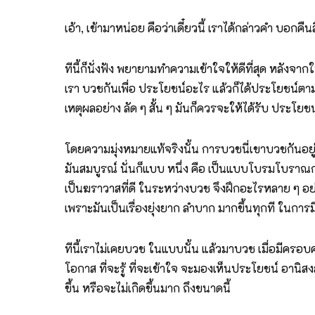
เอ้า, เข้ามาหน่อย คือว่าเดี๋ยวนี้ เราได้กล่าวคำ บอกคื
ทีนี้ก็นั่งฟัง พยายามทำความเข้าใจให้ดีที่สุด หลังจา
เรา บวชกันเพื่อ ประโยชน์อะไร แล้วก็ได้ประโยชน์ตามน
เหตุผลอย่าง ลัด ๆ สั้น ๆ มันก็ควรจะให้ได้รับ ประโยช
โดยความมุ่งหมายแท้จริงนั้น การบวชนี่เขาบวชกันอยู่เป็
มันสมบูรณ์ นั่นก็แบบ หนึ่ง คือ เป็นแบบโบรมโบราณก่อน
เป็นฆราวาสที่ดี ในระหว่างบวช จึงฝึกอะไรหลาย ๆ อย่า
เพราะมันเป็นเรื่องยุ่งยาก ลำบาก มากขึ้นทุกที ในการ
ทีนี้เราไม่เคยบวช ในแบบนั้น แล้วมาบวช เมื่อมีครอบค
โอกาส ที่จะรู้ ที่จะเข้าใจ จะมองเห็นประโยชน์ อานิสง
ขึ้น หรือจะไม่เกิดขึ้นมาก ถึงขนาดนี้