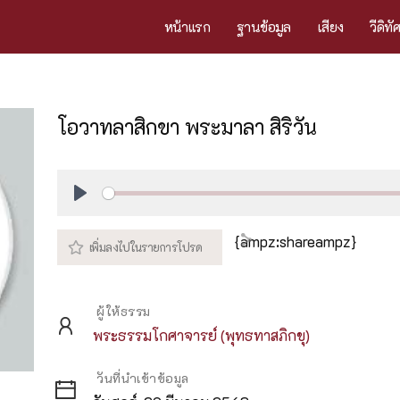
หน้าแรก
ฐานข้อมูล
เสียง
วีดิทั
โอวาทลาสิกขา พระมาลา สิริวัน
Play
{ampz:shareampz}
ผู้ให้ธรรม
พระธรรมโกศาจารย์ (พุทธทาสภิกขุ)
วันที่นำเข้าข้อมูล