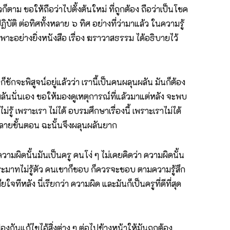
้วก็ตาม ขอให้ถือว่าไปตั้งต้นใหม่ ที่ถูกต้อง ถือว่าเป็นโชค
บัติ ต่อทิศทั้งหลาย ๖ ทิศ อย่างที่ว่ามาแล้ว ในความรู้
เฉพาะอย่างยิ่งหนังสือ เรื่อง ฆราวาสธรรม ได้อธิบายไว้
็ชักจะพิสูจน์อยู่แล้วว่า เรานี้เป็นคนผลุนผลัน มันก็ต้อง
ผลันนั่นเอง ขอให้มองดูเหตุการณ์ที่แล้วมาแต่หลัง จะพบ
่รู้ เพราะเรา ไม่ได้ อบรมศึกษาเรื่องนี้ เพราะเราไม่ได้
หลายขั้นตอน ฉะนั้นจึงผลุนผลันยาก
ความผิดนั้นมันเป็นครู คนโง่ ๆ ไม่เคยคิดว่า ความผิดนั้น
ง ประมาทไม่รู้ตัว คนเขาก็ชอบ ก็ควรจะชอบ ตามความรู้สึก
จทีหลัง นี่เรียกว่า ความผิด และมันก็เป็นครูที่ดีที่สุด
องกันแก้ไขไอ้สิ่งต่าง ๆ ต่อไปข้างหน้าให้มันถูกต้อง