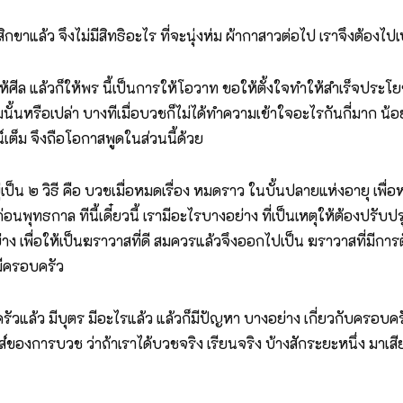
นสิกขาแล้ว จึงไม่มีสิทธิอะไร ที่จะนุ่งห่ม ผ้ากาสาวต่อไป เราจึงต้องไป
กให้ศีล แล้วก็ให้พร นี้เป็นการให้โอวาท ขอให้ตั้งใจทำให้สำเร็จประ
ั้นหรือเปล่า บางทีเมื่อบวชก็ไม่ได้ทำความเข้าใจอะไรกันกี่มาก น้อ
น์เต็ม จึงถือโอกาสพูดในส่วนนี้ด้วย
น ๒ วิธี คือ บวชเมื่อหมดเรื่อง หมดราว ในบั้นปลายแห่งอายุ เพื่อหาคว
พุทธกาล ทีนี้เดี๋ยวนี้ เรามีอะไรบางอย่าง ที่เป็นเหตุให้ต้องปรับป
ง เพื่อให้เป็นฆราวาสที่ดี สมควรแล้วจึงออกไปเป็น ฆราวาสที่มีการตั
มีครอบครัว
รัวแล้ว มีบุตร มีอะไรแล้ว แล้วก็มีปัญหา บางอย่าง เกี่ยวกับครอบคร
ส์ของการบวช ว่าถ้าเราได้บวชจริง เรียนจริง บ้างสักระยะหนึ่ง มาเสีย