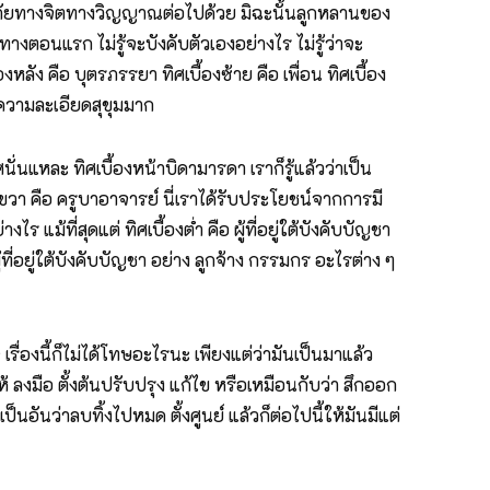
ปลอดภัยทางจิตทางวิญญาณต่อไปด้วย มิฉะนั้นลูกหลานของ
ศทางตอนแรก ไม่รู้จะบังคับตัวเองอย่างไร ไม่รู้ว่าจะ
งหลัง คือ บุตรภรรยา ทิศเบื้องซ้าย คือ เพื่อน ทิศเบื้อง
มีความละเอียดสุขุมมาก
นั่นแหละ ทิศเบื้องหน้าบิดามารดา เราก็รู้แล้วว่าเป็น
องขวา คือ ครูบาอาจารย์ นี่เราได้รับประโยชน์จากการมี
แม้ที่สุดแต่ ทิศเบื้องต่ำ คือ ผู้ที่อยู่ใต้บังคับบัญชา
ที่อยู่ใต้บังคับบัญชา อย่าง ลูกจ้าง กรรมกร อะไรต่าง ๆ
นใจ เรื่องนี้ก็ไม่ได้โทษอะไรนะ เพียงแต่ว่ามันเป็นมาแล้ว
ห้ ลงมือ ตั้งต้นปรับปรุง แก้ไข หรือเหมือนกับว่า สึกออก
็นอันว่าลบทิ้งไปหมด ตั้งศูนย์ แล้วก็ต่อไปนี้ให้มันมีแต่