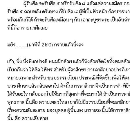
ผู้รับศีล จะรับศีล ๕ หรือรับศีล ๘ แล้วแต่ความสมัคร ถอยห
รับศีล ๕ ถอยหลัง ครึ่งทาง ก็รับศีล ๘ ผู้ที่เป็นหัวหน้า ก็อารา
พร้อมกันก็ได้ ถ้าจะรับศีลเหมือน ๆ กัน เอาละบูชาพระ เป็นอันว่
ทีนี้ก็อาราธนาศีลเลย
มยัง____(นาทีที่ 21:10) กราบแล้วนั่งลง
เอ้า, นั่ง นั่งฟังอย่างดี พนมมือด้วย แล้วก็ฟังด้วยจิตใจทั้งหมดด้วย
เรียกกันว่า ให้ศีล ให้พร สำหรับผู้ลาสิกขา การลาสิกขาอย่างที่เร
หมายเฉพาะ สำหรับ ขนบธรรมเนียม ประเพณีที่จัดขึ้น เพื่อให้คนห
บวช ศึกษาแล้วกลับออกไป ดังนั้นการลาสิกขาจึงเป็นการทำ พิธีชนิ
ได้รับอะไร กลับออกไปให้มากที่สุดเท่าที่จะมากได้ ถ้าเป็นการลา
พุทธกาล นั้นคือ ความเหลวไหล เขาก็ไม่มีธรรมเนียมที่จะลาสิกขาอ
เรื่องความล้มละลาย ของบุคคล ผู้นั้นเอง เพราะฉะนั้นไอ้การลา
นั้น คือ ความเสียหาย