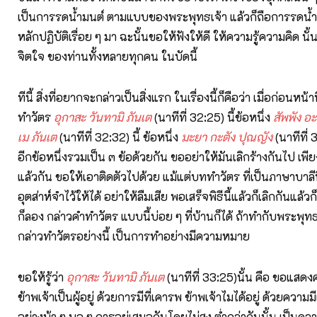
เป็นการรดน้ำมนต์ ตามแบบของพระพุทธเจ้า แล้วก็ถือการรดน้ำมน
หลักปฏิบัติเรื่อย ๆ มา ฉะนั้นขอให้ฟังให้ดี ให้ความรู้ความคิด น
จิตใจ ของท่านทั้งหลายทุกคน ในบัดนี้
ทีนี้ สิ่งที่อยากจะกล่าวเป็นสิ่งแรก ในเรื่องนี้ก็คือว่า เมื่อก่อนหน้า
ทำวัตร
อุกาสะ วันทามิ ภันเต
(นาทีที่ 32:25) นี้ข้อหนึ่ง
สัพพัง อ
เม ภันเต
(นาทีที่ 32:32) นี้ ข้อหนึ่ง
มะยา กะตัง ปุณญัง
(นาทีที่ 
อีกข้อหนึ่งรวมเป็น ๓ ข้อด้วยกัน ขออย่าให้มันเลิกร้างกันไป เพีย
แล้วกัน ขอให้เอาติดตัวไปด้วย แม้แต่บททำวัตร ที่เป็นภาษาบาลี
อุตส่าห์จำไว้ให้ได้ อย่าให้ลืมเสีย พอเสร็จพิธีนี้แล้วก็เลิกกันแล้วก
ก็ลอง กล่าวคำทำวัตร แบบนี้บ่อย ๆ ที่บ้านก็ได้ ถ้าทำกับพระพุทธรู
กล่าวทำวัตรอย่างนี้ เป็นการทำอย่างมีความหมาย
ขอให้รู้ว่า
อุกาสะ วันทามิ ภันเต
(นาทีที่ 33:25)นั้น คือ ขอแสด
ข้าพเจ้าเป็นผู้อยู่ ด้วยการมีที่เคารพ ข้าพเจ้าไมได้อยู่ ด้วยควา
อย่างบ้า ๆ บอ ๆ การอยู่เสมอกันโดยไม่สูง ต่ำกว่ากันนั้น เป็นค