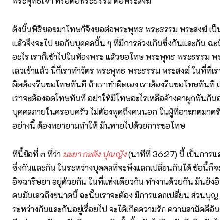
พระพุทธเจ้า หรือต่อพระธรรม ต่อพระสงฆ์
ดังนั้นพิธีขอขมาโทษก็จึงขอต่อพระพุทธ พระธรรม พระสงฆ์ เป็
แล้วจึงจะไป ขอกับบุคคลนั้น ๆ ที่มีการล่วงเกินซึ่งกันและกัน ฉะน
อะไร เราก็เข้าไปในห้องพระ แล้วขอโทษ พระพุทธ พระธรรม พระ
เลวเข้าแล้ว นี่ก็เราทำวัตร พระพุทธ พระธรรม พระสงฆ์ ในที่ที่เรา
ผิดต้องรีบขอโทษทันที ถ้าเราทำผิดเอง เราต้องรีบขอโทษทันที เม
เราจะต้องอดโทษทันที อย่าให้มีโทษอะไรเหลือค้างคาผูกพันกันอย
บุคคลภายในครอบครัว ไม่ต้องพูดถึงคนนอก ในผู้ที่อาฆาตมาดร
อย่างนี้ ต้องพยายามทำให้ มันหายไปด้วยการขอโทษ
ทีนี้ข้อที่ ๓ ที่ว่า
มะยา กะตัง ปุณญัง
(นาทีที่ 36:27) นี้ เป็นการ
ซึ่งกันและกัน ในระหว่างบุคคลที่จะพึงแลกเปลี่ยนกันได้ ข้อนี้ก็
อิจฉาริษยา อยู่ด้วยกัน ในที่แห่งเดียวกัน ทำงานด้วยกัน มันยังอ
คนมันเลวถึงขนาดนี้ ฉะนั้นเราจะต้อง มีการแลกเปลี่ยน ส่วนบุญ 
ระหว่างกันและกันอยู่เรื่อยไป จะได้เกิดความรัก ความสามัคคีอันแท