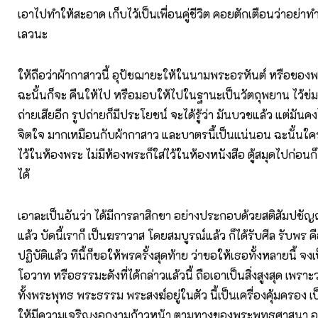
เอาไปทำให้สะอาด เก็บไว้เป็นเพื่อนคู่ชีวิต คอยตักเตือนว่าอย่า
เลวนะ
ให้ถือว่าผ้ากาสาวนี้ อุปัชฌายะให้ในนามพระอรหันต์ หรือของ
ฉะนั้นก็จะ คืนให้ไป หรือมอบให้ไปในฐานะเป็นวัตถุพยาน ไว้ข่มขู
ถ่ายเสียอีก รูปถ่ายก็มีประโยชน์ จะได้รู้ว่า มันบวชแล้ว แต่มันค
จิตใจ มากเหมือนกับผ้ากาสาว และบาตรนี้เป็นแน่นอน ฉะนั้นใค
ไว้ในห้องพระ ไม่มีห้องพระก็ใส่ไว้ในห้องหนังสือ ตู้สมุดไปก่อนก็ได
ได้
เอาละเป็นอันว่า ได้มีการลาสิกขา อย่างประกอบด้วยสติสัมปชัญ
แล้ว บัดนี้เราก็ เป็นฆราวาส โดยสมบูรณ์แล้ว ก็ได้รับศีล รับพร คือ
ปฏิบัติแล้ว ทีนี้ก็ขอให้พรครั้งสุดท้าย ว่าขอให้เธอทั้งหลายนี้ จงเป
โอวาท หรือธรรมะดังที่ได้กล่าวแล้วนี้ ถือเอาเป็นสิ่งสูงสุด เพรา
ทั้งพระพุทธ พระธรรม พระสงฆ์อยู่ในตัว นี้เป็นเครื่องคุ้มครอง เป็
ให้มีความเจริญงอกงามก้าวหน้า ตามทางของพระพุทธศาสนา อยู