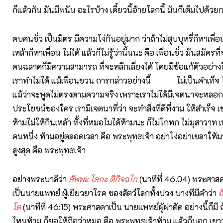
ก็แล้วกัน มันมีพนัน อะไรบ้าง เดี๋ยวนี้อ้ายโลกนี้ มันก็เต็มไปด้ว
คบคนชั่ว เป็นมิตร มีความโง่กันอยู่มาก ว่าถ้าไม่สูบบุหรี่ก็หาเพื่อน
เหล้าก็หาเพื่อน ไม่ได้ แล้วก็ไม่รู้ว่านั้นนะ คือ เพื่อนชั่ว มันสมัครที
คนฉลาดก็มีความสามารถ ที่จะหลีกเลี่ยงได้ โดยมีข้อแก้ตัวอย่างใ
เราทำไม่ได้ แม้เพื่อนชวน การกล่าวอย่างนี้ ไม่เป็นคำเท็จ ไ
แม้ว่าจะพูดไม่ตรงตามความจริง เพราะเราไม่ได้มีเจตนาจะหลอ
ประโยชน์ของใคร เรามีเจตนาที่ว่า จะทำสิ่งที่ดีที่งาม ให้สำเร็จ
ห้ามไม่ให้กินเหล้า ทั้งที่หมอไมได้ห้ามนะ ก็ไม่โกหก ไม่มุสาวาท 
คนหนึ่ง ห้ามอยู่ตลอดเวลา คือ พระพุทธเจ้า อย่าโง่อย่าเขลาให้
สูงสุด คือ พระพุทธเจ้า
อย่างพระบาลีว่า
สัพพะ โลกะ ติกิจฉโก
(นาทีที่ 46.04) พระศาส
เป็นนายแพทย์ ผู้เยียวยาโรค ของสัตว์โลกทั้งปวง บางทีมีคำว่า
อ
โต
(นาทีที่ 46:15) พระศาสดาเป็น นายแพทย์ผู้ผ่าตัด อย่างนี้ก็มี
ไหนห้าม ก็ขอให้ถือว่าหมอ คือ พระพุทธเจ้าห้าม แล้วก็บอก เขาว