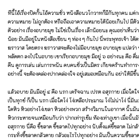
ทีนี้ไอ้เรื่องปิดกั้นไอ้ความชั่ว หนังสือนวโกวาทก็มีกันทุกคน แต่
ความหมาย ไม่ถูกต้อง หรือถือเอาความหมายได้น้อยเกินไป มีตัว
ตัวอย่าง เรื่องอบายมุข ไม่ใช่เป็นเรื่อง เล็กน้อยนะ คุณอย่าเห็นว่าม
น้อย มันมีอยู่ในหนังสือเขียน ๆ ท่อง ๆ กันไป นี่พระพุทธเจ้า ได้ต
ฆราวาส โดยตรง ฆราวาสจะต้องไม่มีอบายมุข อบายมุข แปลว่า ช่
พลัดตก ลงไปในอบาย เขาเรียกอบายมุข มีอยู่ ๖ อย่างนะ คือ ดื่ม
คืน ดูการเล่น เล่นการพนัน คบคนชั่วเป็นมิตร เกียจคร้านทำการ
อย่างนี้ จะต้องคล่องปากคล่องใจ อยู่เสมอเหมือนกัน อย่าให้มีขึ้
แล้วอบาย มันมีอยู่ ๔ คือ นรก เดรัจฉาน เปรต อสุรกาย เมื่อใดใ
เป็นทุกข์ ก็เป็น นรก เมื่อใดโง่ โง่เหลือประมาณ โง่ไม่น่าโง่ นี่มัน
ใดหิว หิวอย่างโง่เขลา หิวอย่างพวก สร้างวิมานในอากาศ นั้นมั
หิวกระหายจนเหมือนกับว่า ปากเท่ารูเข็ม ท้องเท่าภูเขา เมื่อนั้นม
อสุรกาย นี่คือ ขี้ขลาด ขี้ขลาดไปทุกอย่าง นับตั้งแต่ขี้ขลาด ไม่ก
กระทั่งขี้ขลาดกลัวตาย กลัวอะไรไปทุกอย่าง มันเป็นความขี้ขลาด 