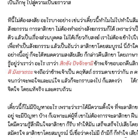
เป็นภิกษุ ไปสู่ความเป็นฆราวาส
ทีนี้ไม่ต้องสงสัย อะไรบางอย่าง เช่นว่าเดี๋ยวนี้ทำไมไม่ไปทำในสี
สังฆกรรม การลาสิกขา ไม่ต้องทำอย่างสังฆกรรมก็ได้ เพราะว่าเ
ตัว แล้วเป็นเรื่องส่วนบุคคล ไม่ได้เกี่ยวกับสงฆ์ เราไม่ต้องเข้าไ
เพื่อทำเป็นสังฆกรรม แล้วเป็นอันว่า ลาสิกขาโดยสมบูรณ์ นี่ถ้าใ
อย่างนี้อยู่ ก็จะได้หมดความสงสัยเสีย ก็กล่าวคืนสิกขา โดยภาษา
รู้อยู่ว่าเราว่า อะไร เราว่า
สิกขัง ปัจจักขามิ
ข้าพเจ้าขอบอกคืนสิก
ติ มังธาเรถะ
จงถือว่าข้าพเจ้าเป็น คฤหัสถ์ ธรรมดาเขาว่ากัน ๓ ครั
จนกว่าจะพอใจและแน่ใจ แล้วก็จะกราบลงไป ก็แสดงว่า ได้กล
จิตใจ โดยแท้จริง และครบถ้วน
เดี๋ยวนี้ก็ไม่มีปัญหาอะไร เพราะว่าเราได้มีความตั้งใจ ที่จะลาสิก
อยู่ จะมีปัญหา บ้าง ก็เฉพาะแต่ผู้ที่ เขาไม่ต้องการจะลาสิกขา ฝืน
ใดมีความรู้สึกฝืนใจลาสิกขา ก็รีบ ทำให้มัน เสร็จเสร็จไปเสียโดยเ
สมัครใจ ลาสิกขาโดยสมบูรณ์ นี่เชื่อว่าคงไม่มี ถ้ามีก็ ก็ทำใจ เสียใ