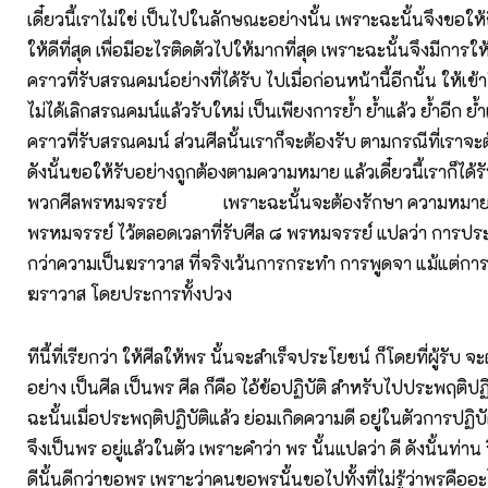
เดี๋ยวนี้เราไม่ใช่ เป็นไปในลักษณะอย่างนั้น เพราะฉะนั้นจึงขอให้
ให้ดีที่สุด เพื่อมีอะไรติดตัวไปให้มากที่สุด เพราะฉะนั้นจึงมีการให
คราวที่รับสรณคมน์อย่างที่ได้รับ ไปเมื่อก่อนหน้านี้อีกนั้น ให้เข้
ไม่ได้เลิกสรณคมน์แล้วรับใหม่ เป็นเพียงการย้ำ ย้ำแล้ว ย้ำอีก ย้ำ
คราวที่รับสรณคมน์ ส่วนศีลนั้นเราก็จะต้องรับ ตามกรณีที่เราจะ
ดังนั้นขอให้รับอย่างถูกต้องตามความหมาย แล้วเดี๋ยวนี้เราก็ได้รับ
พวกศีลพรหมจรรย์ เพราะฉะนั้นจะต้องรักษา ความหมาย
พรหมจรรย์ ไว้ตลอดเวลาที่รับศีล ๘ พรหมจรรย์ แปลว่า การประ
กว่าความเป็นฆราวาส ที่จริงเว้นการกระทำ การพูดจา แม้แต่การ
ฆราวาส โดยประการทั้งปวง
ทีนี้ที่เรียกว่า ให้ศีลให้พร นั้นจะสำเร็จประโยชน์ ก็โดยที่ผู้รับ 
อย่าง เป็นศีล เป็นพร ศีล ก็คือ ไอ้ข้อปฏิบัติ สำหรับไปประพฤติปฏิ
ฉะนั้นเมื่อประพฤติปฏิบัติแล้ว ย่อมเกิดความดี อยู่ในตัวการปฏิบั
จึงเป็นพร อยู่แล้วในตัว เพราะคำว่า พร นั้นแปลว่า ดี ดังนั้นท่าน
ดีนั้นดีกว่าขอพร เพราะว่าคนขอพรนั้นขอไปทั้งที่ไม่รู้ว่าพรคืออะไร 