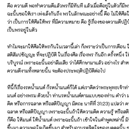
คือ ความดี พอทำความดีแล้วพรก็มีทันที แล้วเมื่อดีอยู่ในตัวก็มีพ
ฉะนั้นขอให้เรา เพ่งเล็งกันถึง พรในลักษณะอย่างนี้ คือ ไม่ให้ศี
ว่า เป็นการให้ศีลให้พร ที่มีความหมาย คือ รู้เรื่องของความดีปฏิบั
เป็นพรอยู่ในตัว
ทำไมจะมาให้ศีลให้พรกันในเวลานี้เล่า ก็เพราะว่าเป็นการเตือน ใ
สติสัมปชัญญะ ที่จะปฏิบัติ ในเรื่องศีล เรื่องพร กันอีก ครั้งหนึ่ง ให
บริบูรณ์ เพราะฉะนั้นอย่าลืมเสีย ว่าได้ศึกษามาแล้ว อย่างไร สำหรั
ความดีงามทั้งหลายนั้น จะต้องประพฤติปฏิบัติต่อไป
ทีนี้ก็เรื่องรดน้ำมนต์ ก็รดน้ำมนต์ก็ได้ แต่เราคิดว่าพระพุทธเจ้าท
มนต์ อย่างพรม ด้วยน้ำ ท่านรดน้ำมนต์ตามแบบของท่าน คำว่า 
คิด หรือการฉลาด หรือสติปัญญา มัตถะ นาทีที่ 31:23) แปลว่า ค
ฉลาด หรือสติปัญญา เพราะฉะนั้นถ้าให้ความคิด ความรู้ หรือสติ
ก็คือ ให้มนต์ ให้น้ำมนต์ เพราะฉะนั้นถ้า เข้าใจในคำพูดเหล่านี้ 
ขึ้นมา ความพอใจเกิดขึ้นมา สำหรับอาบรดจิตใจของบุคคลนั้น ๆ