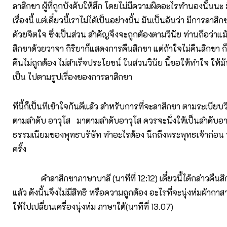
ลาสิกขา ผู้ที่ถูกบังคับให้สึก โดยไม่มีความผิดอะไรทำนองนั้นน
เรื่องนี้ แต่เดี๋ยวนี้เราไม่ได้เป็นอย่างนั้น มันเป็นอันว่า มีการลาส
ด้วยจิตใจ ซึ่งเป็นส่วน สำคัญจึงจะถูกต้องตามวินัย ท่านถือว่า
สิกขาด้วยวาจา กิริยาก็แสดงการคืนสิกขา แต่ถ้าใจไม่คืนสิกขา ก็เ
คืนไม่ถูกต้อง ไม่สำเร็จประโยชน์ ในส่วนวินัย นี้ขอให้ทำใจ ให้มั
เป็น ไปตามรูปเรื่องของการลาสิกขา
ทีนี้ก็เป็นทีเข้าใจกันดีแล้ว สำหรับการที่จะลาสิกขา ตามระเบียบว
ตามลำดับ อาวุโส มาตามลำดับอาวุโส ควรจะนั่งให้เป็นลำดับอาว
ธรรมเนียมของพุทธบรัษัท ทำอะไรต้อง นึกถึงพระพุทธเจ้าก่อน น
ครั้ง
คำลาสิกขาภาษาบาลี (นาทีที่ 12:12) เดี๋ยวนี้ได้กล่าวคืนสิ
แล้ว ดังนั้นจึงไม่มีสิทธิ หรือความถูกต้อง อะไรที่จะนุ่งห่มผ้ากาส
ให้ไปเปลี่ยนเครื่องนุ่งห่ม ภาษาใต้(นาทีที่ 13.07)