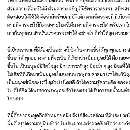
ให้ถือเอาความหมาย ให้เต็มที่ ทั้งอบายมุขแล้วก็เว้นเสีย แล้วก็
ส่วนความเสื่อมก็ไม่มี ส่วนความเจริญก็ใช้ฆราวาสธรรม สร้างสร
ต้องสอบไล่ให้ได้ คือว่ามีทรัพย์สมบัติเต็ม ตามที่ควรจะมี มีเกียรติ
ตามที่ควรจะมี มีมิตรสหายไมตรีเต็ม ตามที่ควรจะมีสำหรับเรา ไม่
เท่ากันทุกคน สำหรับเราควรจะทำได้ อย่างไร ก็ทำให้สุด ความ
นี่เป็นฆราวาสที่ดีต้องเป็นอย่างนี้ ปิดกั้นความชั่วได้ทุกทุกอย่าง
ขึ้นมาได้ ทุกอย่าง ตามที่จะเป็น ก็เรียกว่า เป็นมนุษย์ได้ คือ เ
ขึ้นไป เป็นมนุษย์มีจิตใจสูง มีการกระทำสูง มีอะไร ๆ สูง มีผลที่ได้ร
ไม่เสียทีที่เกิดมาเป็นมนุษย์ และพบพระพุทธ ศาสนา เราได้แก้ปั
เป็นมนุษย์เพื่ออะไรนี้ ลุล่วงไปโดยดี ถ้าได้ความรู้ความคิด ของพร
ไป ก็ได้ศีล ได้พรจากพระพุทธเจ้าโดยตรง ได้รับการรดน้ำมนต์
โดยตรง
ทีนี้ก็อยากจะพูดอีกสักหน่อยหนึ่ง ถึงไอ้สิ่งแวดล้อม ที่มันจะช่วยให้
นั้นก็ สรุปความอยู่ใน คำว่า ไม่ประมาท อย่าอวดดี หรือว่าเราเก