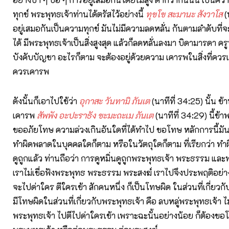
ทุกข์ พระพุทธเจ้าท่านได้ตรัสไว้อย่างนี้
ทุขโข สะมานะ สังวาโส
(
อยู่เสมอกันเป็นความทุกข์ มันไม่มีความลดหลั่น กันตามลำดับที่
ได้ มีพระพุทธเจ้าเป็นสิ่งสูงสุด แล้วก็ลดหลั่นลงมา บิดามารดา ครู
บังคับบัญชา อะไรก็ตาม จะต้องอยู่ด้วยความ เคารพในสิ่งที่ควรเ
ควรเคารพ
ดังนั้นก็เอาไปใช้ว่า
อุกาสะ วันทามิ ภันเต
(นาทีที่ 34:25) นั้น ข้าพ
เคารพ
สัพพัง อะปะราธัง ขะมะถะเม ภันเต
(นาทีที่ 34:29) นี้ข้
ขออภัยโทษ ความล่วงเกินอันใดที่ได้ทำไป ขอโทษ หลักการนี้มันมี
ทำผิดพลาดในบุคคลใดก็ตาม หรือในวัตถุใดก็ตาม ที่เรียกว่า ทำผ
ดูถูกแล้ว ท่านถือว่า การดูหมิ่นดูถูกพระพุทธเจ้า พระธรรม และ
เราไม่เชื่อฟังพระพุทธ พระธรรม พระสงฆ์ เราไปจึงประพฤติอย่างน
จะไปด่าใคร ตีใครเข้า สักคนหนึ่ง ก็เป็นโทษผิด ในส่วนที่เกี่ยวกั
มีโทษผิดในส่วนที่เกี่ยวกับพระพุทธเจ้า คือ ลบหลู่พระพุทธเจ้า ไม่
พระพุทธเจ้า ไปตีไปด่าใครเข้า เพราะฉะนั้นอย่างน้อย ก็ต้องขอ