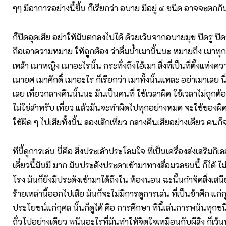
ๆๆ มีอาการอย่างนี้ขึ้น ก็เรียกว่า อบาย มีอยู่ ๔ ชนิด อาจจะต
ก็ปิดอุดเสีย อย่าให้มันตกลงไปได้ ด้วยเว้นจากอบายมุข ปิดรู 
ถือเอาความหมาย ให้ถูกต้อง ว่าดื่มน้ำเมานั้นนะ หมายถึง เมาทุก
เหล้า เมาหญิง เมาอะไรนั้น กระทั่งถึงไอ้เมา สิ่งที่เป็นที่ตั้งแห่งค
เมายศ เมาศักดิ์ เมาอะไร ก็เรียกว่า เมาทั้งนั้นแหละ อย่าเมาเลย นี่
เลย เที่ยวกลางคืนนั้นนะ มันเป็นคนที่ ใช้เวลาผิด ใช้เวลาไม่ถูกต้
ไม่ใช่สำหรับ เที่ยว แล้วมันจะทำผิดไปทุกอย่างหมด จะใช้ของผิ
ใช้ผิด ๆ ไปเสียทั้งนั้น ลองเลิกเที่ยว กลางคืนเสียอย่างเดียว คนก็
ทีนี้ดูการเล่น นี่คือ สิ่งประเล้าประโลมใจ ที่เป็นเครื่องส่งเสริมกิ
เดี๋ยวนี้มันมี มาก มันประดังประดาเข้ามาทางสื่อมวลชนนี้ ก็ได้ ไม่ต้
โรง มันก็ยังมีประดังเข้ามาได้ถึงใน ห้องนอน ฉะนั้นกำจัดสิ่งเสน
ร้ายเหล่านี้ออกไปเสีย มันก็จะไม่มีการดูการเล่น ที่เป็นข้าศึก แก่ก
ประโยชน์แก่กุศล นั้นก็ดูได้ คือ การศึกษา ทีนี้เล่นการพนันทุกชน
ถั่วโปอย่างเดียว พนันอะไรที่มันทำให้จิตใจเหมือนกับผีสิง ก็เว้นท