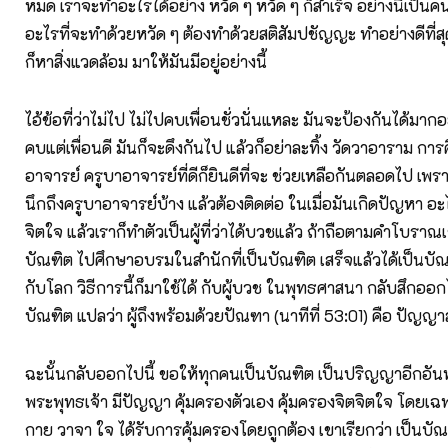
หมด เราจะทำอะไรได้อย่าง หวัด ๆ หวัด ๆ ก็สำเร็จ อย่างนี้เป็นค
อะไรที่จะทำด้วยหวัด ๆ ต้องทำด้วยสติสัมปชัญญะ ทำอย่างดีที่สุ
ก็หาสิ่งแวดล้อม มาให้มันมีอยู่อย่างนี้
ไอ้ข้อที่ว่าไม่ไป ไม่ไปคบเพื่อนชั่วนั่นแหละ มันจะป้องกันได้มากอย
คบแต่เพื่อนดี มันก็จะดึงกันไป แล้วก็อย่าละทิ้ง วัดวาอาราม กา
อาจารย์ ครูบาอาจารย์ที่ดีก็ยินดีที่จะ ช่วยเหลือกันตลอดไป เพร
นึกถึงครูบาอาจารย์บ้าง แล้วต้องติดต่อ ในเมื่อมันเกิดปัญหา อะ
จิตใจ แล้วเราก็ทำตัวเป็นผู้ที่ว่าได้บวชแล้ว ถ้าถือตามคำโบราณเ
บัณฑิต ไปศึกษาอบรมในสำนักที่เป็นบัณฑิต เสร็จแล้วได้เป็นบัณ
กับโลก วิธีการนี้ก็มาใช้ได้ กับผู้บวช ในพุทธศาสนา กลับสึกออกไ
บัณฑิต แปลว่า ผู้ถึงพร้อมด้วยปัณฑา (นาทีที่ 53:01) คือ ปัญ
ฉะนั้นกลับออกไปนี้ ขอให้ทุกคนเป็นบัณฑิต เป็นปริญญาอีกอัน
พระพุทธเจ้า มีปัญญา คุ้มครองตัวเอง คุ้มครองจิตจิตใจ โดยเฉพาะ
กาย วาจา ใจ ได้รับการคุ้มครองโดยถูกต้อง เขาเรียกว่า เป็นบั