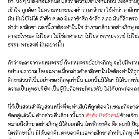
อ่า, นั่ง ๆ นั่งลงก่อนสักนิด แล้วทำความเข้าใจกันก่อน เพื่อความ
เข้าใจ ถูกต้อง ในความหมายของคำว่า ลาสิกขา ใช้คำว่า ลาสิกขา
มัน มันใช้ไม่ได้ ถ้าศึก ศ.คอ มันลาข้าศึก ถ้าสึก ส.ลอ มันก็สึกหรอ ม
คำว่า ลาสิกขา เวลานี้เราต้องทำในใจ ว่าเราลาสิกขาอย่างภิกษุ อย
ลา อะไรหมด ไม่ใช่ลา ไม่ใช่ลาศาสนา ไม่ใช่ลาพรหมจรรย์ ไม่ใ
ธรรม พระสงฆ์ นั่นอย่างนั้น
ถ้าว่าจะลาจากพรหมจรรย์ ก็พรหมจรรย์อย่างภิกษุ จะไปมีพรหมจร
อย่าง ฆราวาส โดยเฉพาะเมื่อกล่าวคำลาสิกขาในใจต้องทำให้ถูกต
สิกขาส่วนที่เป็นอย่างของภิกษุเท่านั้น นอกนั้นมิได้ลา มิได้บกพร
ความเป็นพุทธบริษัท เป็นผู้นับถือพระรัตนตรัย ไม่ได้บกพร่อง
นี่ก็เป็นส่วนสำคัญส่วนหนึ่งที่จะทำเสียให้ถูกต้อง ในขณะที่จะกล่
ชัดอยู่แล้วใน คำกล่าว คืนสิกขานั้นว่า
สิกขัง ปัจจักขามิ
ข้าพเจ้า
หมายถึงสิกขาอย่างภิกษุ มิได้บอกคืน ไตรสิกขาคือ ศีล สมาธิ ปั
ไตรสิกขานั้น มิได้บอกคืน คงบอกคืนเฉพาะสิกขาสำหรับภิกษุ เพ