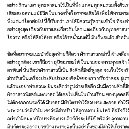
อย่าง รักษาเอา พุทธศาสนาไว้เป็นที่พึ่ง แก่คนทุกคนรวมทั้งตัวเร
เสียสละอดทนแม้ชีวิต ในบางครั้งก็ อาจจะเสียได้ เพื่อให้พระศาสน
พึ่งแก่แก่โลกต่อไป นี้ก็เรียกว่า เราได้มีความรู้ความเข้าใจ ที่จะ
อย่างสูงสุด เกี่ยวกับเราและเกี่ยวกับโลก และเกี่ยวกับพุทธศาสนา แ
โอวาท หรือให้ศีลให้พร หรือไอ้รดน้ำมนต์นี้ มันก็พอแล้ว สำหร
ข้อที่อยากจะแนะนำข้อสุดท้ายก็คือว่า ผ้ากาสาวเหล่านี้ ผ้าเหลือง
อย่างถูกต้อง เขาก็ถือว่า อุปัชฌายะให้ ในนามของพระพุทธเจ
อรหันต์ นั่นถือว่าผ้ากาสาวนี้เป็น สิ่งศักดิ์สิทธิ์สูงสุด จงเก็บไว้จงร
สำหรับเป็นเครื่องประคับประคองจิตใจของเรา หรือว่าคอย ขู่เราไ
แล้วนะอย่าทำเลวนะ มันจะดีกว่ารูปถ่ายเสียอีก มันมีความศักดิ์สิท
ผ้ากาสาวพัสตร์และบาตร ได้เคยไปเห็นในบ้านเรือน ของบุคคลที่
ไม่ต้องออกนามก็ได้ มีบาตร มีผ้าไตรทำไว้สวยงาม สะอาด ทำไว้
พระ ถามว่ามีทำไม เขาว่ามีสำหรับ ให้ลูกหลาน มันไหว้ ที่จริงก็ไว้
อย่าทำผิดนะ หรือบางทีจะบวชอีกก็ยังจะได้ใช้ หรือว่า ลูกหลาน 
มันก็คงจะอยากบวชบ้าง เพราะฉะนั้นอย่าทิ้งของมีค่าให้เรี่ยร