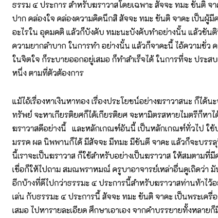
ธรรม ๔ ประการ สำหรับฆราวาสโดยเฉพาะ สัจจะ ทมะ ขันติ จาคะ 
ปาก คล่องใจ คล่องความคิดนึกสิ สัจจะ ทมะ ขันติ จาคะ เป็นผู้มี
อะไรใน อุดมคติ แล้วก็บังคับ ทมะนะบังคับทำอย่างนั้น แล้วขันติ
ความยากลำบาก ในการทำ อย่างนั้น แล้วก็จาคะนี้ ไอ้ความชั่ว ค
ในจิตใจ ก็ระบายออกอยู่เสมอ ก็ทำสำเร็จได้ ในการที่จะ ประส
หนึ่ง ตามที่ตัวต้องการ
แม้ไอ้เรื่องหาเงินหาทอง เรื่องประโยชน์อย่างฆราวาสนะ ก็ได้นะ
ทรัพย์ จะหาเกียรติยศก็ได้เกียรติยศ จะหามิตรสหายไมตรีก็หาได
ฆราวาสดีอย่างนี้ และหลักเกณฑ์อันนี้ เป็นหลักเกณฑ์ทั่วไป ใช้ปฏ
มรรค ผล นิพพานก็ได้ มีสัจจะ มีทมะ มีขันตี จาคะ แล้วก็จะบรรลุน
นี้เราจะเป็นฆราวาส ก็ใช้สำหรับอย่างเป็นฆราวาส ให้สมตามที่มีคำ
เชื่อก็ให้ไปถาม สมณพราหมณ์ ครูบาอาจารย์เหล่าอื่นดูเถิดว่า ม
อีกบ้างที่ดีไปกว่าธรรมะ ๔ ประการนี้สำหรับฆราวาสท่านท้าไว้อย
เล่น กับธรรมะ ๔ ประการนี้ สัจจะ ทมะ ขันติ จาคะ เป็นพระเครื
เสมอ ไปหารายละเอียด ศึกษาเอาเอง จากคำบรรยายทั้งหลายก็มี