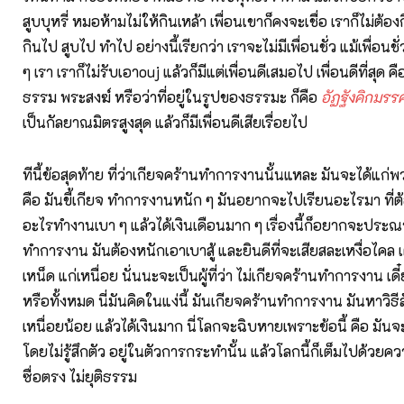
สูบบุหรี่ หมอห้ามไม่ให้กินเหล้า เพื่อนเขาก็คงจะเชื่อ เราก็ไม่ต้องก
กินไป สูบไป ทำไป อย่างนี้เรียกว่า เราจะไม่มีเพื่อนชั่ว แม้เพื่อนชั่
ๆ เรา เราก็ไม่รับเอาouj แล้วก็มีแต่เพื่อนดีเสมอไป เพื่อนดีที่สุด
ธรรม พระสงฆ์ หรือว่าที่อยู่ในรูปของธรรมะ ก็คือ
อัฏฐังคิกมรร
เป็นกัลยาณมิตรสูงสุด แล้วก็มีเพื่อนดีเสียเรื่อยไป
ทีนี้ข้อสุดท้าย ที่ว่าเกียจคร้านทำการงานนั้นแหละ มันจะได้แก่พ
คือ มันขี้เกียจ ทำการงานหนัก ๆ มันอยากจะไปเรียนอะไรมา ที่
อะไรทำงานเบา ๆ แล้วได้เงินเดือนมาก ๆ เรื่องนี้ก็อยากจะประณา
ทำการงาน มันต้องหนักเอาเบาสู้ และยินดีที่จะเสียสละเหงื่อไคล เต็
เหน็ด แก่เหนื่อย นั่นนะจะเป็นผู้ที่ว่า ไม่เกียจคร้านทำการงาน เดี๋
หรือทั้งหมด นี่มันคิดในแง่นี้ มันเกียจคร้านทำการงาน มันหาวิธีลัด
เหนื่อยน้อย แล้วได้เงินมาก นี่โลกจะฉิบหายเพราะข้อนี้ คือ มัน
โดยไม่รู้สึกตัว อยู่ในตัวการกระทำนั้น แล้วโลกนี้ก็เต็มไปด้วยคว
ซื่อตรง ไม่ยุติธรรม