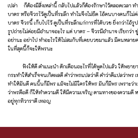
เปล่า ก็ต้องมีสิ่งเหล่านี้ กลับไปแล้วก็ต้องรักษาไว้ตลอดเวลา ท
บาตร หรือจีวรไว้ดูเป็นที่ระลึก ทำไมจึงไม่ยึด ไอ้คนบางคนก็ไม่ค่อ
บาตร จีวรนี้ เก็บไปไว้ ดูเป็นที่ระลึกแก่การที่ได้บวช ยิ่งกว่าไอ้ร
รูปถ่ายไม่ค่อยมีอำนาจอะไร แต่ บาตร – จีวรมีอำนาจ เรียกว่า ขู่
อย่านะ อย่าไป ทำอะไรให้ไม่สมกับที่เคยบวชมาแล้ว มีคนหลาย
ในที่สุดนี้ก็จะให้พรนะ
ฟังให้ดี คำแนะนำ ตักเตือนอะไรที่ได้พูดไปแล้ว ให้พยาย
กระทำให้สำเร็จจนเกิดผลดี คำว่าพรแปลว่าดี คำว่าดีแปลว่าพร 
ทำให้มันดี คนนั้นก็มีพร แม้จะไม่มีใครให้พร มันก็มีพร เพราะว่
ว่าพรคือดี ก็ให้ทำความดี ให้มีความเจริญ ตามทางของความดี ห
อยู่ทุกทิวาราตี เทอญ