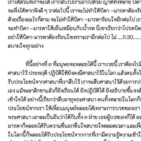
เราได้ส่วนที่เราจะได้ เรากลับไปเราเอาไปด้วย ญาติทั้งหลาย บิ
จะพึ่งได้หากฟังดี ๆ วาต่อไปนี้ เราจะไม่ทำให้บิดา –มารดาต้อง
ด้วยเรื่องอะไรก็ตาม จะไม่ทำให้บิดา –มารดาร้อนใจอีกต่อไป เร
จะทำบิดา –มารดาให้เย็นเหมือนกับน้ำรด นี่เขาเรียกว่าโปรดบิ
อย่าให้บิดา-มารดาต้องร้อนใจเพราะเราอีกต่อไป ไม่ ....11.30……
สบายใจทุกอย่าง
ที่นี้อย่างที่ ๓ ที่มนุษยจะพลอยได้นี้ เราบวชนี้ เราต้องไป
ศาสนาไว้ ประพฤติ ปฏิบัติให้ยังคงมีศาสนาไว้ในโลก แล้วคนทั้
รับประโยชน์จากศาสนาที่เราสืบไว้ เราจะสืบศาสนาไว้ด้วยการ
เอง แม้จะลาสิกขาแล้วก็ยังเรียนได้ ยังปฏิบัติได้ ยังอธิบายชี้แจงสั่ง
เข้าใจได้ อย่างนี้เรียกว่าสืบอายุพระศาสนา คนทั้งหลายในโลกก
ประโยชน์จากเรา ให้เพื่อนมนุษย์พลอยได้เพราะการบวชของเรา เรา
พระศาสนา เอาละเป็นอันว่าได้กันทั้ง ๓ ฝ่าย เธอผู้บวชเองก็ได้
มารดาก็พลอยได้รับความชื่นอกชื่นใจสบายใจตลอดเวลา และเพื่
ในโลกนี้ก็พลอยได้รับประโยชน์จากการที่เรามีความรู้ความเข