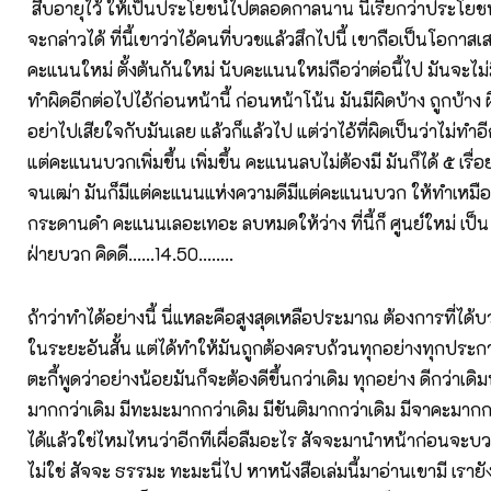
สืบอายุไว้ ให้เป็นประโยชน์ไปตลอดกาลนาน นี้เรียกว่าประโยชน
จะกล่าวได้ ที่นี้เขาว่าไอ้คนที่บวชแล้วสึกไปนี้ เขาถือเป็นโอกาสเ
คะแนนใหม่ ตั้งต้นกันใหม่ นับคะแนนใหม่ถือว่าต่อนี้ไป มันจะไม
ทำผิดอีกต่อไปไอ้ก่อนหน้านี้ ก่อนหน้าโน้น มันมีผิดบ้าง ถูกบ้าง ผ
อย่าไปเสียใจกับมันเลย แล้วก็แล้วไป แต่ว่าไอ้ที่ผิดเป็นว่าไม่ทำอีก
แต่คะแนนบวกเพิ่มขึ้น เพิ่มขึ้น คะแนนลบไม่ต้องมี มันก็ได้ ๕ เร
จนเฒ่า มันก็มีแต่คะแนนแห่งความดีมีแต่คะแนนบวก ให้ทำเหมื
กระดานดำ คะแนนเลอะเทอะ ลบหมดให้ว่าง ที่นี้ก็ ศูนย์ใหม่ เป็น
ฝ่ายบวก คิดดี……14.50……..
ถ้าว่าทำได้อย่างนี้ นี่แหละคือสูงสุดเหลือประมาณ ต้องการที่ได
ในระยะอันสั้น แต่ได้ทำให้มันถูกต้องครบถ้วนทุกอย่างทุกประการ
ตะกี้พูดว่าอย่างน้อยมันก็จะต้องดีขึ้นกว่าเดิม ทุกอย่าง ดีกว่าเดิ
มากกว่าเดิม มีทะมะมากกว่าเดิม มีขันติมากกว่าเดิม มีจาคะมากกว
ได้แล้วใช่ไหมไหนว่าอีกทีเผื่อลืมอะไร สัจจะมานำหน้าก่อนจะบ
ไม่ใช่ สัจจะ ธรรมะ ทะมะนี่ไป หาหนังสือเล่มนี้มาอ่านเขามี เรา