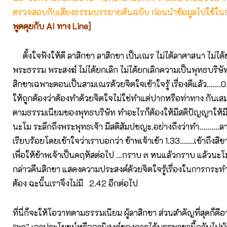
ตรวจสอบกับเสียงธรรมบรรยายต้นฉบับ ก่อนนำข้อมูลไปใช้ในก
พูดคุยกับ AI ทาง Line]
ตั้งใจฟังให้ดี ลาสิกขา ลาสิกขา เป็นเณร ไม่ได้ลาศาสนา ไม่ได
พระธรรม พระสงฆ์ ไม่ได้ยกเลิก ไม่ได้ยกเลิกความเป็นพุทธบริษั
สิกขาเฉพาะตอนเป็นสามเณรด้วยจิตใจเข้าใจรู้ เรื่องดีแล้ว.......0.4
ให้ถูกต้องว่าต้องทำด้วยจิตใจไม่ใช่ทำแต่ปากหรือท่าทาง กันเสม
ตามธรรมเนียมของพุทธบริษัท ทำอะไรก็ต้องให้มีสติปัญญาให้มีส
นะโม ระลึกถึงพระพุทธเจ้า มีสติสัมปชญะ.อย่างถึงว่าทำ..........ล
เรียบร้อยโดยเข้าใจว่าเราบอกว่า ข้าพเจ้าเข้า 1.33…….เข้าถึงส
เพื่อให้ข้าพเจ้าเป็นคฤหัสต่อไป …กราบ ๓ หนแล้วกราบ แล้วนะโม
กล่าวคืนสิกขา แสดงความประสงค์ด้วยจิตใจรู้เรื่องในการกระ
ต้อง ฉะนั้นเราจึงไม่มี 2.42 อีกต่อไป
ที่นี่ก็จะให้โอวาทตามธรรมเนียม ผู้ลาสิกขา ส่วนสำคัญที่สุดก็คือว่
“พา” เอาประโยชน์หรืออานิสงค์ของการได้บรรพาชานี้กลับไปบ้