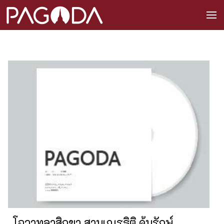
โอวาทลาสิกขา สามเณรธิติ คุ้มรักษ์