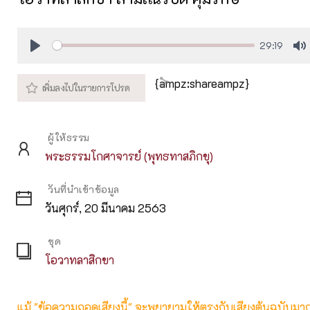
29:19
Play
M
{ampz:shareampz}
ผู้ให้ธรรม
พระธรรมโกศาจารย์ (พุทธทาสภิกขุ)
วันที่นำเข้าข้อมูล
วันศุกร์, 20 มีนาคม 2563
ชุด
โอวาทลาสิกขา
แม้ "ข้อความถอดเสียงนี้" จะพยายามให้ตรงกับเสียงต้นฉบับมากที่