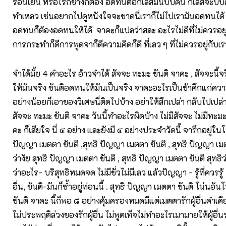
ร้อนเย็น หรือไรก็ช่างก็ต้อง อดทนต่อกิเลสมันบีบคั้น กิเลสจะบีบ
ทำเหลว เช่นอยากไปดูหนังใจจะขาดนี่เราก็ไม่ไปเรามันอดทนได้ เ
อดทนก็ต้องอดทนให้ได้ จาคะก็แปลว่าสละ อะไรไม่ดีที่ไม่ควรอย
การกระทำก็ดีการพูดจาก็ดีความคิดก็ดี ที่เลว ๆ ที่ไม่ควรอยู่กั
จำได้มั้ย 4 คำอะไร อ้าวจำได้ สัจจะ ทะมะ ขันติ จาคะ , สัจจะนี้จ
ให้มันจริง ขันติอดทนให้มันเป็นจริง จาคะอะไรเป็นข้าศึกแก่คว
อย่างน้อยก็เอาของวิเศษนี่ติดไปบ้าง อย่าให้สึกเปล่า กลับไปเปล่า 
สัจจะ ทะมะ ขันติ จาคะ วันนี้ทำอะไรผิดบ้าง ไม่มีสัจจะ ไม่มีทะมะ ไ
คะ ก็เสียใจ นี่ ๔ อย่าง และยังมี ๔ อย่างประจำวัดนี้ จารึกอยู่ในโ
ปัญญา เมตตา ขันติ ,สุทธิ ปัญญา เมตตา ขันติ , สุทธิ ปัญญา เมตต
ว่างัย สุทธิ ปัญญา เมตตา ขันติ , สุทธิ ปัญญา เมตตา ขันติ สุทธิ
ว่าอะไร- บริสุทธิหมดจด ไม่มีชั่วไม่มีเลว แล้วปัญญา - รู้ที่ควรรู้ 
อื่น, ขันติ-มันก็ซ้ำอยู่ท่อนนี้ . สุทธิ ปัญญา เมตตา ขันติ โน่นอั
ขันติ จาคะ นี้ก็พอ ๘ อย่างคุ้มครองหมดมีแต่เมตตารักผู้อื่นคำเดี
ไม่ประพฤติล่วงของรักผู้อื่น ไม่พูดเท็จไม่ทำอะไรเมามายให้ผู้อื่น