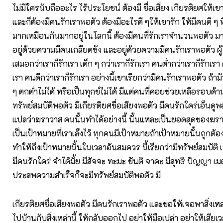
ไม่มีใครนับถืออะไร ไร้ประโยชน์ ต้องมี ชื่อเสี่ยง เกียรติยศให้เขาน
และก็ต้องมีคนรักเราพอตัว ต้องมีอะไรดี ๆให้เขารัก ให้มีคนดี ๆ ท
มากเหมือนกันมากอยู่ในโลกนี้ ต้องมีคนที่รักเราจำนวนพอตัว ม
อยู่ด้วยความมีคนเกลียดชัง และอยู่ด้วยความมีคนรักเราพอตัว ผู้ใ
เสมอกว่าเราก็รักเรา เด็ก ๆ กว่าเราก็รักเรา คนต่ำกว่าเราก็รักเร
เรา คนดีกว่าเราก็รักเรา อย่างนี้เขาเรียกว่ามีคนรักเราพอตัว ถ้าม
ๆ ตกต่ำไม่ได้ หรือเป็นทุกข์ไม่ได้ มีแต่คนที่คอยช่วยเหลือรอบด้าน
ทรัพย์สมบัติพอตัว มีเกียรติยศชื่อเสียงพอตัว มีคนรักใคร่เอ็นดู
แปลว่าฆราวาส คนนั้นทำได้อย่างนี้ นั้นแหละเป็นยอดสุดของฆราวาส
เป็นเป้าหมายที่เราเล็งไว้ ทุกคนมีเป้าหมายถ้าเป้าหมายนั้นถูกต้อ
ทำให้ถึงเป้าหมายนั้นในเวลาอันสมควร นี้เรียกว่ามีทรัพย์สมบัติ เ
มีคนรักใคร่ จำได้มั้ย มีสัจจะ ทะมะ ขันติ จาคะ มีสุทธิ ปัญญา เ
ประสพความสำเร็จก็จะมีทรัพย์สมบัติพอตัว มี
เกียรติยศชื่อเสียงพอตัว มีคนรักเราพอตัว และขอให้เจอพาสิ่งเหล่
ไปบ้านกับสิ่งเหล่านี้ ให้กลับออกไป อย่าให้มือเปล่า อย่าให้เสียเว