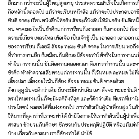
อีกมาก กว่าจะเป็นผู้ใหญ่สูงอายุ ประสพความสำเร็จในเกิดการเก
ถือหลักนี้ตลอดไป แม้ว่าจะเรียนหนังสือ แม้ว่าจะไปประกอบอาช
ขันติ จาคะ เรียนหนังสือให้จริง สัจจะก็บังคับให้มันจริง ขันติเห
ทน จาคะอะไรเป็นข้าศึกแก่การเรียนก็เอาออก ก็เอาออกไป ก็เอ
ความขี้เกียจ เหลวไหล เพ้อเจ้อ เป็นเจ้าชู้ เป็น เอาออก เอาออก เ
ของการเรียน ก็เลยมี สัจจะ ทะมะ ขันติ จาคะ ในการเรียน พอถึง
ที่ทำการงานอีก ก็เหมือนกันอีกละมีสัจจะทำให้จริงในการงานนน
ทำในการงานนั้น ขันติอดทนตลอดเวลา คือการทำงานนั้น และจา
ข้าศึก ทำทำความเสียหายแก่การงานนั้น ก็เว้นหมด ละหมด ไม่ที่สุด
เลี้ยงปลา เลี้ยงอะไรมันก็ต้อง สัจจะ ทะมะ ขันติ จาคะด้วย 
สังเกตุดู มันจะดีกว่าเดิม มันจะมีดีกว่าเดิม เอา สัจจะ ทะมะ ขันติ
ตรงไหนตรงนนั้นก็จะมีผลดีถึงที่สุด และก็ดีกว่าเดิม ทีแรกที่เราไม่เ
ประโยชน์ พลอยได้ที่แฝงออกไป เราทำตัวเป็นผู้นำเพื่อนฝูง ในอ
ให้มากที่สุด เท่าที่เราจะทำได้ ถ้ามีโอกาสให้เราทำตัวเป็นผู้นำเพ
ศาสนา ชักชวนกันศึกษา ชักชวนกันประพฤติปฏิบัติ หรือแม้แต่ท
บ้าง เกี่ยวกับศาสนา เราก็ต้องทำได้ นำได้