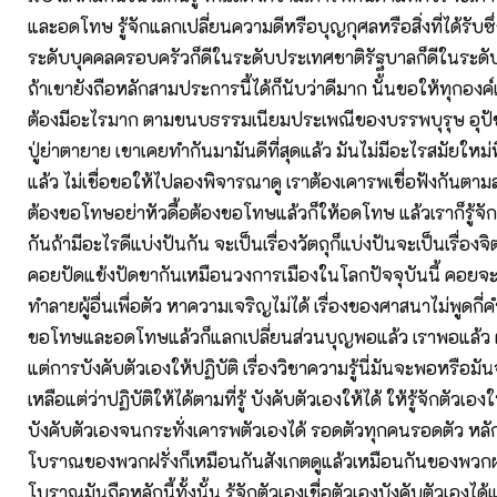
และอดโทษ รู้จักแลกเปลี่ยนความดีหรือบุญกุศลหรือสิ่งที่ได้รับซ
ระดับบุคคลครอบครัวก็ดีในระดับประเทศชาติรัฐบาลก็ดีในระดับ
ถ้าเขายังถือหลักสามประการนี้ได้ก็นับว่าดีมาก นั้นขอให้ทุกอง
ต้องมีอะไรมาก ตามขนบธรรมเนียมประเพณีของบรรพบุรุษ อุปั
ปู่ย่าตายาย เขาเคยทำกันมามันดีที่สุดแล้ว มันไม่มีอะไรสมัยใหม่ที
แล้ว ไม่เชื่อขอให้ไปลองพิจารณาดู เราต้องเคารพเชื่อฟังกันตาม
ต้องขอโทษอย่าหัวดื้อต้องขอโทษแล้วก็ให้อดโทษ แล้วเราก็รู้จักห
กันถ้ามีอะไรดีแบ่งปันกัน จะเป็นเรื่องวัตถุก็แบ่งปันจะเป็นเรื่องจิ
คอยปัดแข้งปัดขากันเหมือนวงการเมืองในโลกปัจจุบันนี้ คอยจะทำ
ทำลายผู้อื่นเพื่อตัว หาความเจริญไม่ได้ เรื่องของศาสนาไม่พูดกี
ขอโทษและอดโทษแล้วก็แลกเปลี่ยนส่วนบุญพอแล้ว เราพอแล้ว ต่อ
แต่การบังคับตัวเองให้ปฏิบัติ เรื่องวิชาความรู้นี่มันจะพอหรือมัน
เหลือแต่ว่าปฏิบัติให้ได้ตามที่รู้ บังคับตัวเองให้ได้ ให้รู้จักตัวเองใ
บังคับตัวเองจนกระทั่งเคารพตัวเองได้ รอดตัวทุกคนรอดตัว หลัก
โบราณของพวกฝรั่งก็เหมือนกันสังเกตดูแล้วเหมือนกันของพวกฝรั่
โบราณมันถือหลักนี้ทั้งนั้น รู้จักตัวเองเชื่อตัวเองบังคับตัวเองได้