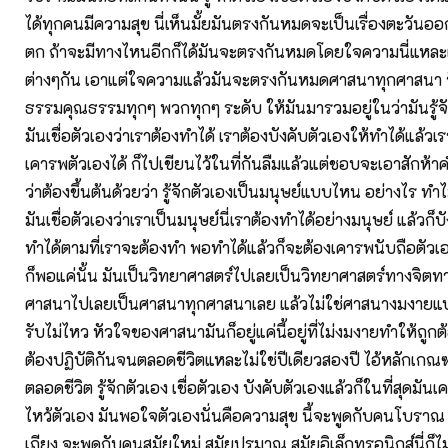
ได้ทุกคนมีความสุข นี่เห็นมั้ยมันตรงกันหมดจะเป็นเรื่องตะวันออ
ตก ถ้าจะมีทางไหนอีกก็ได้มันจะตรงกันหมดโดยใจความนี่แหละแต
ต่างๆกัน เอาแต่ใจความแล้วมันจะตรงกันหมดศาสนาทุกศาสนา ว
ธรรมคุณธรรมทุกๆ พวกทุกๆ ระดับ ให้มันมารวมอยู่ในว่ามันรู้จัก
มันเชื่อตัวเองว่าเราต้องทำได้ เราต้องบังคับตัวเองให้ทำได้แล้ว
เคารพตัวเองได้ ก็ไปเขียนไว้ในที่กันลืมแล้วแต่ชอบจะเอาสักห้า
ว่าต้องขึ้นต้นด้วยว่า รู้จักตัวเองเป็นมนุษย์แบบไหน อย่างไร ทำไม
มันเชื่อตัวเองว่าเราเป็นมนุษย์นี่เราต้องทำได้อย่างมนุษย์ แล้วก็บ
ทำได้ตามที่เราจะต้องทำ พอทำได้แล้วก็จะต้องเคารพนับถือตัวเ
ก็พอแค่นั้น มันเป็นวิทยาศาสตร์ไปเลยเป็นวิทยาศาสตร์ทางจิต
ศาสนาไปเลยเป็นศาสนาทุกศาสนาเลย แล้วไม่ใช่ศาสนางมงายแบ
รับไม่ไหว หัวใจของศาสนามันก็อยู่แค่นี้อยู่ที่ไม่งมงายทำให้ถูกต
ต้องปฏิบัติกันจนตลอดชีวิตแหละไม่ใช่ปีเดียวสองปี ไอ้หลักเกณฑ์อ
ตลอดชีวิต รู้จักตัวเอง เชื่อตัวเอง บังคับตัวเองแล้วก็ในที่สุดมัน
ไหว้ตัวเอง มันพอใจตัวเองนั่นคือความสุข นี้จะพูดกับคนโบรา
เถียง จะพูดกับคนสมัยใหม่ สมัยปรมาณู สมัยอิเล็กทรอนิกส์นี่ก็ไม่