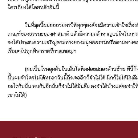
ใครเถียงได้โดยหลักอันนี้
ในที่สุดนี้ผมขออวยพรให้ทุกๆองค์จะมีความเข้าใจเรื่องนี้ดี
เกณฑ์ของธรรมะของศาสนาดี แล้วมีความกล้าหาญแน่ใจในการป
จงได้ประสบความเจริญตามทางของมนุษยธรรมหรือตามทางข
เรื่อยๆไปทุกทิพาราตรีกาลเทอญฯ
(ผมเป็นโรคอุดตันในเส้นโลหิตฝอยสมองด้านซ้าย ทีนี้ก็จ
นั้นผมจำใครไม่ได้หรอกวันนี้ถึงเจออีกก็จำไม่ได้ นึกก็ไม่ได้มันล
อะไรกับมัน พบกันอีกมันก็จำไม่ได้มันลืม คงจำได้บ้างแต่จะจำให้
เขาไม่ได้)