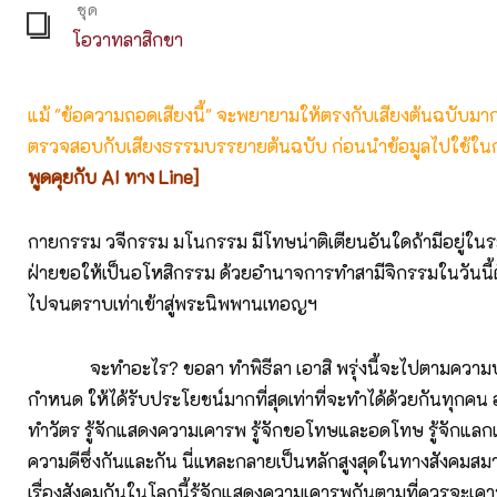
ชุด
โอวาทลาสิกขา
แม้ "ข้อความถอดเสียงนี้" จะพยายามให้ตรงกับเสียงต้นฉบับมากที่
ตรวจสอบกับเสียงธรรมบรรยายต้นฉบับ ก่อนนำข้อมูลไปใช้ในก
พูดคุยกับ AI ทาง Line]
กายกรรม วจีกรรม มโนกรรม มีโทษน่าติเตียนอันใดถ้ามีอยู่ใน
ฝ่ายขอให้เป็นอโหสิกรรม ด้วยอำนาจการทำสามีจิกรรมในวันนี้ตั้ง
ไปจนตราบเท่าเข้าสู่พระนิพพานเทอญฯ
จะทำอะไร? ขอลา ทำพิธีลา เอาสิ พรุ่งนี้จะไปตามความ
กำหนด ให้ได้รับประโยชน์มากที่สุดเท่าที่จะทำได้ด้วยกันทุกคน อย
ทำวัตร รู้จักแสดงความเคารพ รู้จักขอโทษและอดโทษ รู้จักแลกเ
ความดีซึ่งกันและกัน นี่แหละกลายเป็นหลักสูงสุดในทางสังคมส
เรื่องสังคมกันในโลกนี้รู้จักแสดงความเคารพกันตามที่ควรจะเคา